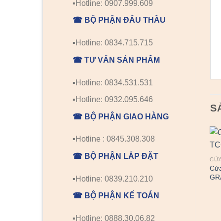
▪️Hotline: 0907.999.609
☎ BỘ PHẬN ĐẤU THẦU
▪️Hotline: 0834.715.715
☎ TƯ VẤN SẢN PHẨM
▪️Hotline: 0834.531.531
▪️Hotline: 0932.095.646
S
☎ BỘ PHẬN GIAO HÀNG
▪️Hotline : 0845.308.308
☎ BỘ PHẬN LẮP ĐẶT
CỬA
Cửa
GR
▪️Hotline: 0839.210.210
☎ BỘ PHẬN KẾ TOÁN
▪️Hotline: 0888.30.06.82