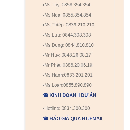
▪️Ms Thy: 0858.354.354
▪️Ms Nga: 0855.854.854
▪️Ms Thiếp: 0839.210.210
▪️Ms Lưu: 0844.308.308
▪️Ms Dung: 0844.810.810
▪️Mr Huy: 0848.26.08.17
▪️Mr Phát: 0886.20.06.19
▪️Ms Hạnh:0833.201.201
▪️Ms Loan:0855.890.890
☎ KINH DOANH DỰ ÁN
▪️Hotline: 0834.300.300
☎ BÁO GIÁ QUA ĐT/EMAIL