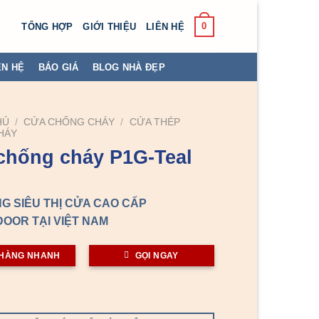
0
TỔNG HỢP
GIỚI THIỆU
LIÊN HỆ
ÊN HỆ
BÁO GIÁ
BLOG NHÀ ĐẸP
HỦ
/
CỬA CHỐNG CHÁY
/
CỬA THÉP
HÁY
chống cháy P1G-Teal
G SIÊU THỊ CỬA CAO CẤP
OOR TẠI VIỆT NAM
HÀNG NHANH
GỌI NGAY