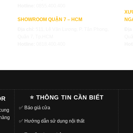
Hotline:
0855.400.400
XƯ
SHOWROOM QUẬN 7 – HCM
NGA
Địa chỉ:
511, Lê Văn Lương, P. Tân Phong,
Địa
Quận 7, Tp.HCM
Quậ
Hotline:
0818.400.400
Hot
⭐ THÔNG TIN CẦN BIẾT
OR
✅
Báo giá cửa
 cung
 hàng
✅
Hướng dẫn sử dụng nội thất