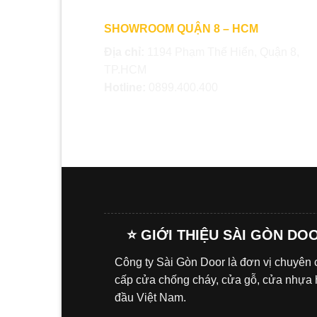
SHOWROOM QUẬN 8 – HCM
Địa chỉ:
1194 Phạm Thế Hiển, Quận 8,
TP.HCM
Hotline:
0899.400.400
⭐ GIỚI THIỆU SÀI GÒN DO
Công ty Sài Gòn Door là đơn vị chuyên
cấp cửa chống cháy, cửa gỗ, cửa nhựa
đầu Việt Nam.