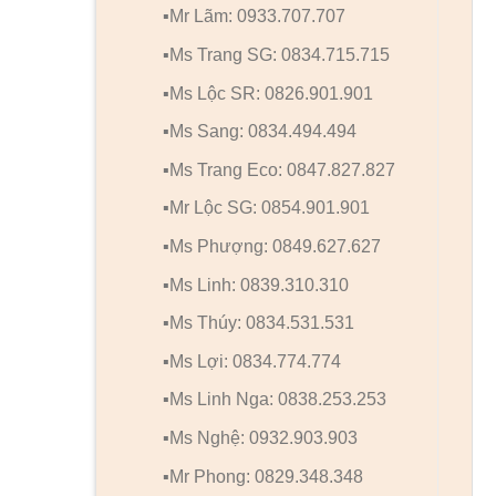
▪️Mr Lãm: 0933.707.707
▪️Ms Trang SG: 0834.715.715
▪️Ms Lộc SR: 0826.901.901
▪️Ms Sang: 0834.494.494
▪️Ms Trang Eco: 0847.827.827
▪️Mr Lộc SG: 0854.901.901
▪️Ms Phượng: 0849.627.627
▪️Ms Linh: 0839.310.310
▪️Ms Thúy: 0834.531.531
▪️Ms Lợi: 0834.774.774
▪️Ms Linh Nga: 0838.253.253
▪️Ms Nghệ: 0932.903.903
▪️Mr Phong: 0829.348.348