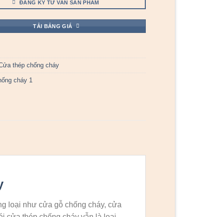
ĐĂNG KÝ TƯ VẤN SẢN PHẨM
TẢI BẢNG GIÁ
Cửa thép chống cháy
hống cháy 1
y
ng loại như cửa gỗ chống cháy, cửa
i cửa thép chống cháy vẫn là loại