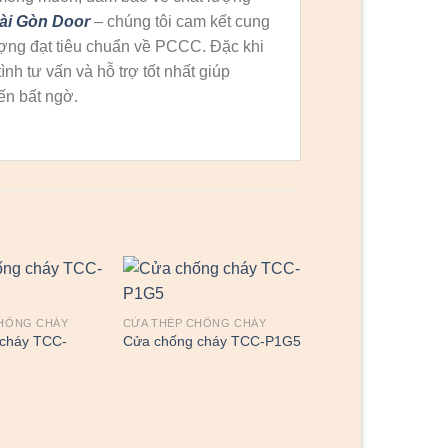
ài Gòn Door
– chúng tôi cam kết cung
ợng đạt tiêu chuẩn về PCCC. Đặc khi
h tư vấn và hỗ trợ tốt nhất giúp
ến bất ngờ.
CHỐNG CHÁY
CỬA THÉP CHỐNG CHÁY
CỬA THÉP CHỐNG C
cháy TCC-
Cửa chống cháy TCC-P1G5
Cửa chống cháy T