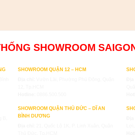
THỐNG SHOWROOM SAIGO
NG
SHOWROOM QUẬN 12 – HCM
SH
Bình
Địa chỉ:
Vườn Lài, Phường Phú Đông, Quận
Địa
12, Tp.HCM
Quậ
Hotline:
0886.500.500
Hot
SHOWROOM QUẬN THỦ ĐỨC – DĨ AN
SH
BÌNH DƯƠNG
 B,
Địa
Địa chỉ:
21, Quốc Lộ 1K, P. Linh Xuân, Quận
Lợi
Thủ Đức, Tp.HCM
Hot