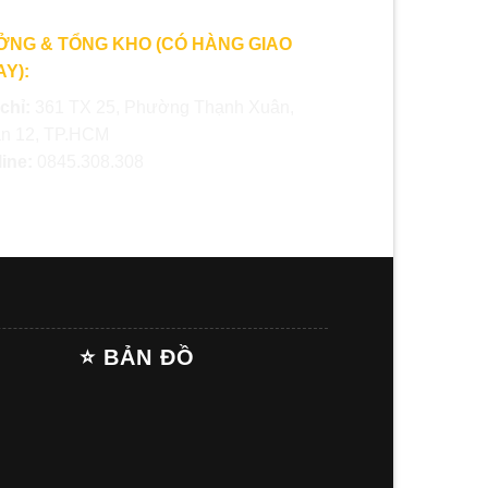
ỞNG & TỔNG KHO (CÓ HÀNG GIAO
Y):
 chỉ:
361 TX 25, Phường Thạnh Xuân,
n 12, TP.HCM
line:
0845.308.308
⭐ BẢN ĐỒ