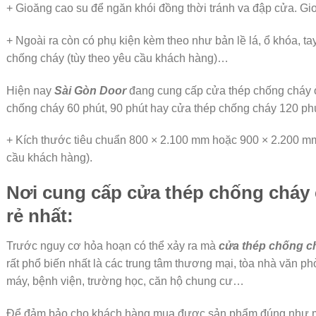
+ Gioăng cao su để ngăn khói đồng thời tránh va đập cửa. G
+ Ngoài ra còn có phụ kiện kèm theo như bản lề lá, ổ khóa, tay
chống cháy (tùy theo yêu cầu khách hàng)…
Hiện nay
Sài Gòn Door
đang cung cấp cửa thép chống cháy 
chống cháy 60 phút, 90 phút hay cửa thép chống cháy 120 phú
+ Kích thước tiêu chuẩn 800 × 2.100 mm hoặc 900 × 2.200 mm
cầu khách hàng).
Nơi cung cấp cửa thép chống cháy 
rẻ nhất:
Trước nguy cơ hỏa hoạn có thể xảy ra mà
cửa thép chống c
rất phổ biến nhất là các trung tâm thương mại, tòa nhà văn phò
máy, bệnh viện, trường học, căn hộ chung cư…
Để đảm bảo cho khách hàng mua được sản phẩm đúng như m