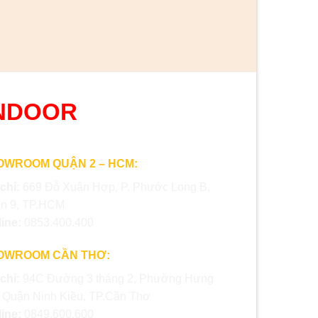
NDOOR
OWROOM QUẬN 2 – HCM:
 chỉ:
669 Đỗ Xuân Hợp, P. Phước Long B,
n 9, TP.HCM
line:
0853.400.400
OWROOM CẦN THƠ:
 chỉ:
94C Đường 3 tháng 2, Phường Hưng
, Quận Ninh Kiều, TP.Cần Thơ
line:
0849.600.600