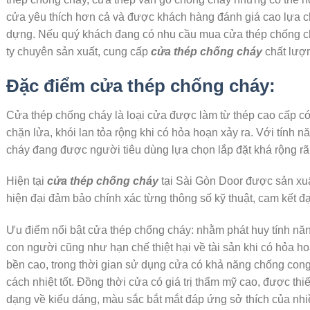
cửa yêu thích hơn cả và được khách hàng đánh giá cao lựa ch
dựng. Nếu quý khách đang có nhu cầu mua cửa thép chống c
ty chuyên sản xuất, cung cấp
cửa thép chống cháy
chất lượn
Đặc điểm cửa thép chống cháy:
Cửa thép chống cháy là loại cửa được làm từ thép cao cấp c
chặn lửa, khói lan tỏa rộng khi có hỏa hoạn xảy ra. Với tính
cháy đang được người tiêu dùng lựa chọn lắp đặt khá rộng rãi 
Hiện tại
cửa thép chống cháy
tại Sài Gòn Door được sản xuấ
hiện đại đảm bảo chính xác từng thông số kỹ thuật, cam kết 
Ưu điểm nổi bật cửa thép chống cháy: nhằm phát huy tính n
con người cũng như hạn chế thiệt hại về tài sản khi có hỏa h
bền cao, trong thời gian sử dụng cửa có khả năng chống cong
cách nhiệt tốt. Đồng thời cửa có giá trị thẩm mỹ cao, được t
dạng về kiểu dáng, màu sắc bắt mắt đáp ứng sở thích của nh