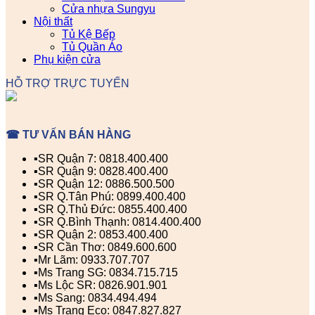
Cửa nhựa Sungyu
Nội thất
Tủ Kệ Bếp
Tủ Quần Áo
Phụ kiện cửa
HỖ TRỢ TRỰC TUYẾN
☎ TƯ VẤN BÁN HÀNG
▪️SR Quận 7: 0818.400.400
▪️SR Quận 9: 0828.400.400
▪️SR Quận 12: 0886.500.500
▪️SR Q.Tân Phú: 0899.400.400
▪️SR Q.Thủ Đức: 0855.400.400
▪️SR Q.Bình Thạnh: 0814.400.400
▪️SR Quận 2: 0853.400.400
▪️SR Cần Thơ: 0849.600.600
▪️Mr Lãm: 0933.707.707
▪️Ms Trang SG: 0834.715.715
▪️Ms Lộc SR: 0826.901.901
▪️Ms Sang: 0834.494.494
▪️Ms Trang Eco: 0847.827.827