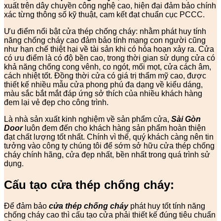
xuất trên dây chuyền công nghệ cao, hiện đại đảm bảo chính
xác từng thông số kỹ thuật, cam kết đạt chuẩn cục PCCC.
Ưu điểm nổi bật cửa thép chống cháy: nhằm phát huy tính
năng chống cháy cao đảm bảo tính mạng con người cũng
như hạn chế thiệt hại về tài sản khi có hỏa hoạn xảy ra. Cửa
có ưu điểm là có độ bền cao, trong thời gian sử dụng cửa có
khả năng chống cong vênh, co ngót, mối mọt, cửa cách âm,
cách nhiệt tốt. Đồng thời cửa có giá trị thẩm mỹ cao, được
thiết kế nhiều mẫu cửa phong phú đa dạng về kiểu dáng,
màu sắc bắt mắt đáp ứng sở thích của nhiều khách hàng
đem lại vẻ đẹp cho công trình.
Là nhà sản xuất kinh nghiệm về sản phẩm cửa,
Sài Gòn
Door
luôn đem đến cho khách hàng sản phẩm hoàn thiện
đạt chất lượng tốt nhất. Chính vì thế, quý khách càng nên tin
tưởng vào công ty chúng tôi để sớm sở hữu cửa thép chống
cháy chính hãng, cửa đẹp nhất, bền nhất trong quá trình sử
dụng.
Cấu tạo cửa thép chống cháy:
Để đảm bảo
cửa thép chống cháy
phát huy tốt tính năng
chống cháy cao thì cấu tạo cửa phải thiết kế đúng tiêu chuẩn