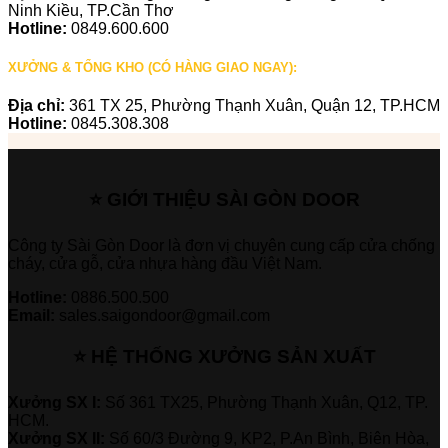
Ninh Kiều, TP.Cần Thơ
Hotline:
0849.600.600
XƯỞNG & TỔNG KHO (CÓ HÀNG GIAO NGAY):
Địa chỉ:
361 TX 25, Phường Thạnh Xuân, Quận 12, TP.HCM
Hotline:
0845.308.308
⭐ GIỚI THIỆU SÀI GÒN DOOR
Công ty Sài Gòn Door là đơn vị chuyên cung cấp cửa chống
cháy, cửa gỗ, cửa nhựa hàng đầu Việt Nam.
Hotline:
0886.500.500
Email:
sales.saigondoor@gmail.com
⭐ HỆ THỐNG XƯỞNG SẢN XUẤT
Xưởng SX I:
Số 361 TX25, Phường Thạnh Xuân, Q12, TP.
HCM.
Xưởng SX II:
Số 60/3 Đường 9, KP2, P.An Bình, Biên Hòa,