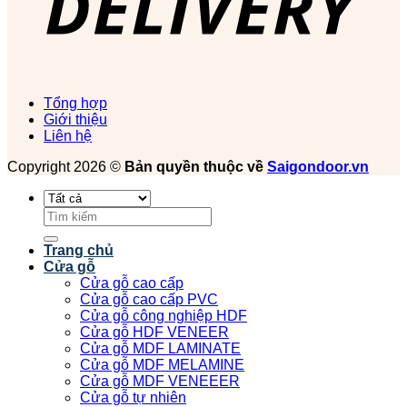
Tổng hợp
Giới thiệu
Liên hệ
Copyright 2026 ©
Bản quyền thuộc về
Saigondoor.vn
Tìm
kiếm:
Trang chủ
Cửa gỗ
Cửa gỗ cao cấp
Cửa gỗ cao cấp PVC
Cửa gỗ công nghiệp HDF
Cửa gỗ HDF VENEER
Cửa gỗ MDF LAMINATE
Cửa gỗ MDF MELAMINE
Cửa gỗ MDF VENEEER
Cửa gỗ tự nhiên