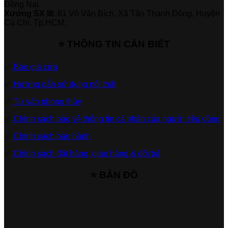
Đồng Nai.
Xưởng SX III:
81 Võ Văn Bích, Xã Tân Thạnh Đông, Huyện
Củ Chi, Tp.HCM.
⭐ THÔNG TIN CẦN BIẾT
✅
Báo giá cửa
✅
Hướng dẫn sử dụng nội thất
✅
Tư vấn phong thủy
✅
Chính sách bảo vệ thông tin cá nhân của người tiêu dùng
✅
Chính sách bảo hành
✅
Chính sách đặt hàng, giao hàng & đổi trả
⭐ BẢN ĐỒ