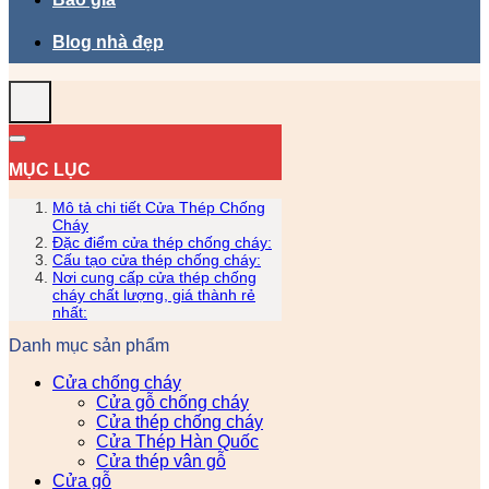
Blog nhà đẹp
MỤC LỤC
Mô tả chi tiết Cửa Thép Chống
Cháy
Đặc điểm cửa thép chống cháy:
Cấu tạo cửa thép chống cháy:
Nơi cung cấp cửa thép chống
cháy chất lượng, giá thành rẻ
nhất:
Danh mục sản phẩm
Cửa chống cháy
Cửa gỗ chống cháy
Cửa thép chống cháy
Cửa Thép Hàn Quốc
Cửa thép vân gỗ
Cửa gỗ