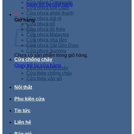
Cửa nhựa Composite
Quay trở lại cửa hàng
Cửa nhựa Đài Loan
Cửa nhựa ghép thanh
0
Cửa nhựa giá rẻ
Giỏ hàng
Cửa nhựa gỗ
Cửa nhựa lõi thép
Cửa nhựa Malaysia
Cửa nhựa nhà tắm
Cửa nhựa Sài Gòn Door
Cửa nhựa Sungyu
Chưa có sản phẩm trong giỏ hàng.
Cửa chống cháy
Quay trở lại cửa hàng
Cửa gỗ chống cháy
Cửa thép chống cháy
Cửa thép vân gỗ
Nội thất
Phụ kiện cửa
Tin tức
Liên hệ
Báo giá