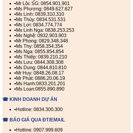
▪️Mr Lộc SG: 0854.901.901
▪️Ms Phượng: 0849.627.627
▪️Ms Linh: 0839.310.310
▪️Ms Thúy: 0834.531.531
▪️Ms Lợi: 0834.774.774
▪️Ms Linh Nga: 0838.253.253
▪️Ms Nghệ: 0932.903.903
▪️Mr Phong: 0829.348.348
▪️Ms Thy: 0858.354.354
▪️Ms Nga: 0855.854.854
▪️Ms Thiếp: 0839.210.210
▪️Ms Lưu: 0844.308.308
▪️Ms Dung: 0844.810.810
▪️Mr Huy: 0848.26.08.17
▪️Mr Phát: 0886.20.06.19
▪️Ms Hạnh:0833.201.201
▪️Ms Loan:0855.890.890
☎ KINH DOANH DỰ ÁN
▪️Hotline: 0834.300.300
☎ BÁO GIÁ QUA ĐT/EMAIL
▪️Hotline: 0907.999.609