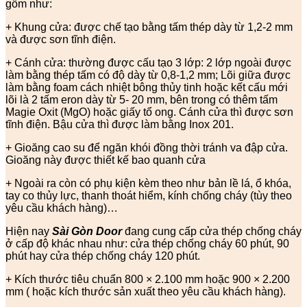
gồm như:
+ Khung cửa: được chế tạo bằng tấm thép dày từ 1,2-2 mm
và được sơn tĩnh điện.
+ Cánh cửa: thường được cấu tạo 3 lớp: 2 lớp ngoài được
làm bằng thép tấm có độ dày từ 0,8-1,2 mm; Lõi giữa được
làm bằng foam cách nhiệt bông thủy tinh hoặc kết cấu mới
lõi là 2 tấm eron dày từ 5- 20 mm, bên trong có thêm tấm
Magie Oxit (MgO) hoặc giấy tổ ong. Cánh cửa thì được sơn
tĩnh điện. Bậu cửa thì được làm bằng Inox 201.
+ Gioăng cao su để ngăn khói đồng thời tránh va đập cửa.
Gioăng này được thiết kế bao quanh cửa
+ Ngoài ra còn có phụ kiện kèm theo như bản lề lá, ổ khóa,
tay co thủy lực, thanh thoát hiểm, kính chống cháy (tùy theo
yêu cầu khách hàng)…
Hiện nay
Sài Gòn Door
đang cung cấp cửa thép chống cháy
ở cấp độ khác nhau như: cửa thép chống cháy 60 phút, 90
phút hay cửa thép chống cháy 120 phút.
+ Kích thước tiêu chuẩn 800 × 2.100 mm hoặc 900 × 2.200
mm ( hoặc kích thước sản xuất theo yêu cầu khách hàng).