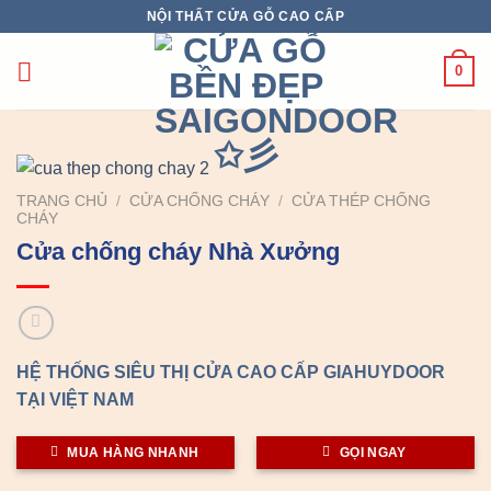
Chuyển
NỘI THẤT CỬA GỖ CAO CẤP
đến
nội
0
dung
TRANG CHỦ
/
CỬA CHỐNG CHÁY
/
CỬA THÉP CHỐNG
CHÁY
Cửa chống cháy Nhà Xưởng
HỆ THỐNG SIÊU THỊ CỬA CAO CẤP GIAHUYDOOR
TẠI VIỆT NAM
MUA HÀNG NHANH
GỌI NGAY