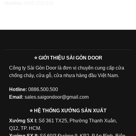
Hotline:
0845.308.308
⭐ GIỚI THIỆU SÀI GÒN DOOR
Công ty Sài Gòn Door là đơn vị chuyên cung cấp cửa
chống cháy, cửa gỗ, cửa nhựa hàng đầu Việt Nam.
Hotline:
0886.500.500
Email:
sales.saigondoor@gmail.com
⭐ HỆ THỐNG XƯỞNG SẢN XUẤT
Xưởng SX I:
Số 361 TX25, Phường Thạnh Xuân,
Q12, TP. HCM.
Xưởng SX II:
Số 60/3 Đường 9, KP2, P.An Bình, Biên