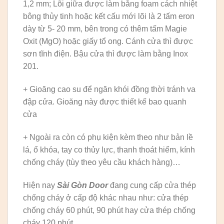
1,2 mm; Lõi giữa được làm bằng foam cách nhiệt
bông thủy tinh hoặc kết cấu mới lõi là 2 tấm eron
dày từ 5- 20 mm, bên trong có thêm tấm Magie
Oxit (MgO) hoặc giấy tổ ong. Cánh cửa thì được
sơn tĩnh điện. Bậu cửa thì được làm bằng Inox
201.
+ Gioăng cao su để ngăn khói đồng thời tránh va
đập cửa. Gioăng này được thiết kế bao quanh
cửa
+ Ngoài ra còn có phụ kiện kèm theo như bản lề
lá, ổ khóa, tay co thủy lực, thanh thoát hiểm, kính
chống cháy (tùy theo yêu cầu khách hàng)…
Hiện nay
Sài Gòn Door
đang cung cấp cửa thép
chống cháy ở cấp độ khác nhau như: cửa thép
chống cháy 60 phút, 90 phút hay cửa thép chống
cháy 120 phút.