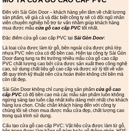
Đến với Sài Gòn Door – khách hàng yên tâm về chất lượng
sản phẩm, về giá cả và đặc biệt công ty sẽ có đội ngũ nhân
viên chuyên nghiệp hỗ trợ tư vấn nhằm giúp khách hàng
mua được mẫu
cửa gỗ cao cấp PVC
tốt nhất.
Đặc điểm cửa gỗ cao cấp PVC tại
Sài Gòn Door
:
Là loại cửa được làm từ gỗ, bên ngoài cửa được phủ lớp
nhựa PVC nên cửa có độ bền cao. Hiện tại công ty Sài Gòn
Door đang tung ra thị trường nhiều mẫu cửa gỗ cao cấp
PVC chất lượng cao bởi cửa được sản xuất theo công nghệ
cao, sử dụng chất liệu gỗ cao cấp và được xử lý tốt về vấn
đề quy trình kỹ thuật nên cửa hoàn thiện không chỉ bền mà
còn rất đẹp.
Sài Gòn Door không chỉ cung ứng sản phẩm
cửa gỗ cao
cấp PVC
có độ bền cao mà các mẫu sản phẩm luôn không
ngừng sáng tạo luôn cập nhật kiểu dáng mới nhất cho khách
hàng lựa chọn. Chắc chắn khách hàng đến với công ty
chúng tôi sẽ chọn mua được mẫu cửa đẹp, chất lượng cao
trong quá trình sử dụng.
Cấu tạo cửa gỗ cao cấp PVC: Vật liệu cửa được làm từ gỗ,
bên trong được làm bằng gỗ tràm hoặc gỗ thông ghép, HDF