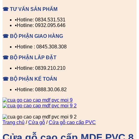
☎ TƯ VẤN SẢN PHẨM
▪️Hotline: 0834.531.531
▪️Hotline: 0932.095.646
☎ BỘ PHẬN GIAO HÀNG
▪️Hotline : 0845.308.308
☎ BỘ PHẬN LẮP ĐẶT
▪️Hotline: 0839.210.210
☎ BỘ PHẬN KẾ TOÁN
▪️Hotline: 0888.30.06.82
Trang chủ
/
Cửa gỗ
/
Cửa gỗ cao cấp PVC
Cửa gỗ cao cấp MDF PVC 8