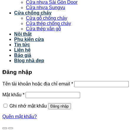
Cửa nhựa Sài Gòn Door
Cửa nhựa Sungyu
Cửa chống cháy
Cửa gỗ chống cháy
Cửa thép chống cháy
Cửa thép vân gỗ
Nội thất
Phụ kiện cửa
Tin tức
Liên hệ
Báo giá
Blog nhà đẹp
Đăng nhập
Tên tài khoản hoặc địa chỉ email
*
Mật khẩu
*
Ghi nhớ mật khẩu
Đăng nhập
Quên mật khẩu?