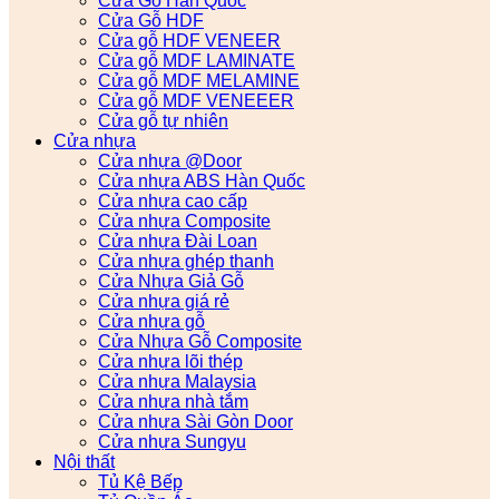
Cửa Gỗ Hàn Quốc
Cửa Gỗ HDF
Cửa gỗ HDF VENEER
Cửa gỗ MDF LAMINATE
Cửa gỗ MDF MELAMINE
Cửa gỗ MDF VENEEER
Cửa gỗ tự nhiên
Cửa nhựa
Cửa nhựa @Door
Cửa nhựa ABS Hàn Quốc
Cửa nhựa cao cấp
Cửa nhựa Composite
Cửa nhựa Đài Loan
Cửa nhựa ghép thanh
Cửa Nhựa Giả Gỗ
Cửa nhựa giá rẻ
Cửa nhựa gỗ
Cửa Nhựa Gỗ Composite
Cửa nhựa lõi thép
Cửa nhựa Malaysia
Cửa nhựa nhà tắm
Cửa nhựa Sài Gòn Door
Cửa nhựa Sungyu
Nội thất
Tủ Kệ Bếp