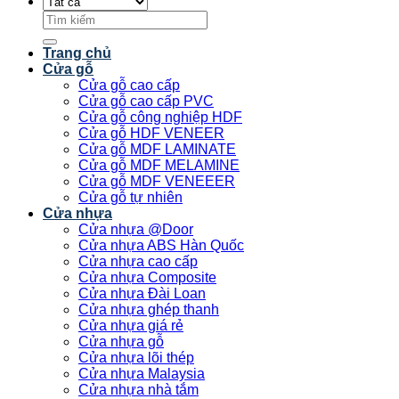
Tìm
kiếm:
Trang chủ
Cửa gỗ
Cửa gỗ cao cấp
Cửa gỗ cao cấp PVC
Cửa gỗ công nghiệp HDF
Cửa gỗ HDF VENEER
Cửa gỗ MDF LAMINATE
Cửa gỗ MDF MELAMINE
Cửa gỗ MDF VENEEER
Cửa gỗ tự nhiên
Cửa nhựa
Cửa nhựa @Door
Cửa nhựa ABS Hàn Quốc
Cửa nhựa cao cấp
Cửa nhựa Composite
Cửa nhựa Đài Loan
Cửa nhựa ghép thanh
Cửa nhựa giá rẻ
Cửa nhựa gỗ
Cửa nhựa lõi thép
Cửa nhựa Malaysia
Cửa nhựa nhà tắm