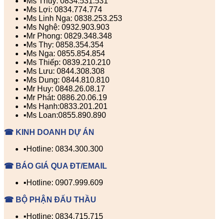
▪️Ms Thúy: 0834.531.531
▪️Ms Lợi: 0834.774.774
▪️Ms Linh Nga: 0838.253.253
▪️Ms Nghệ: 0932.903.903
▪️Mr Phong: 0829.348.348
▪️Ms Thy: 0858.354.354
▪️Ms Nga: 0855.854.854
▪️Ms Thiếp: 0839.210.210
▪️Ms Lưu: 0844.308.308
▪️Ms Dung: 0844.810.810
▪️Mr Huy: 0848.26.08.17
▪️Mr Phát: 0886.20.06.19
▪️Ms Hạnh:0833.201.201
▪️Ms Loan:0855.890.890
☎ KINH DOANH DỰ ÁN
▪️Hotline: 0834.300.300
☎ BÁO GIÁ QUA ĐT/EMAIL
▪️Hotline: 0907.999.609
☎ BỘ PHẬN ĐẤU THẦU
▪️Hotline: 0834.715.715