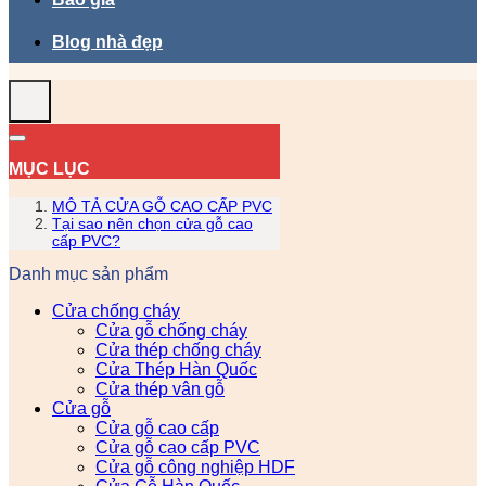
Blog nhà đẹp
MỤC LỤC
MÔ TẢ CỬA GỖ CAO CẤP PVC
Tại sao nên chọn cửa gỗ cao
cấp PVC?
Danh mục sản phẩm
Cửa chống cháy
Cửa gỗ chống cháy
Cửa thép chống cháy
Cửa Thép Hàn Quốc
Cửa thép vân gỗ
Cửa gỗ
Cửa gỗ cao cấp
Cửa gỗ cao cấp PVC
Cửa gỗ công nghiệp HDF