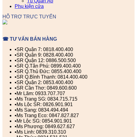
Tủ Quần Áo
Phụ kiện cửa
HỖ TRỢ TRỰC TUYẾN
☎ TƯ VẤN BÁN HÀNG
▪️SR Quận 7: 0818.400.400
▪️SR Quận 9: 0828.400.400
▪️SR Quận 12: 0886.500.500
▪️SR Q.Tân Phú: 0899.400.400
▪️SR Q.Thủ Đức: 0855.400.400
▪️SR Q.Bình Thạnh: 0814.400.400
▪️SR Quận 2: 0853.400.400
▪️SR Cần Thơ: 0849.600.600
▪️Mr Lãm: 0933.707.707
▪️Ms Trang SG: 0834.715.715
▪️Ms Lộc SR: 0826.901.901
▪️Ms Sang: 0834.494.494
▪️Ms Trang Eco: 0847.827.827
▪️Mr Lộc SG: 0854.901.901
▪️Ms Phượng: 0849.627.627
▪️Ms Linh: 0839.310.310