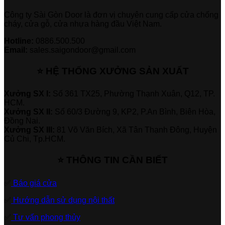
Công ty Sài Gòn Door là đơn vị chuyên cung cấp cửa chống
cháy, cửa gỗ, cửa nhựa hàng đầu Việt Nam.
Hotline:
0886.500.500
Email:
sales.saigondoor@gmail.com
⭐ HỆ THỐNG XƯỞNG SẢN XUẤT
Xưởng SX I:
Số 361 TX25, Phường Thạnh Xuân, Q12, TP.
HCM.
Xưởng SX II:
Số 60/3 Đường 9, KP2, P.An Bình, Biên Hòa,
Đồng Nai.
Xưởng SX III:
81 Võ Văn Bích, Xã Tân Thạnh Đông, Huyện
Củ Chi, Tp.HCM.
⭐ THÔNG TIN CẦN BIẾT
✅
Báo giá cửa
✅
Hướng dẫn sử dụng nội thất
✅
Tư vấn phong thủy