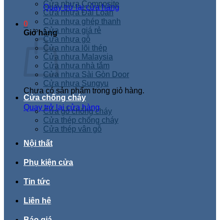
Cửa nhựa Composite
Quay trở lại cửa hàng
Cửa nhựa Đài Loan
Cửa nhựa ghép thanh
0
Cửa nhựa giá rẻ
Giỏ hàng
Cửa nhựa gỗ
Cửa nhựa lõi thép
Cửa nhựa Malaysia
Cửa nhựa nhà tắm
Cửa nhựa Sài Gòn Door
Cửa nhựa Sungyu
Chưa có sản phẩm trong giỏ hàng.
Cửa chống cháy
Quay trở lại cửa hàng
Cửa gỗ chống cháy
Cửa thép chống cháy
Cửa thép vân gỗ
Nội thất
Phụ kiện cửa
Tin tức
Liên hệ
Báo giá