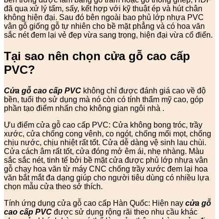
đã qua xử lý tẩm, sấy, kết hợp với kỹ thuật ép và hút chân
không hiện đại. Sau đó bên ngoài bao phủ lớp nhựa PVC
vân gỗ giống gỗ tự nhiên cho bề mặt phẳng và có hoa văn
sắc nét đem lại vẻ đẹp vừa sang trọng, hiện đại vừa cổ điển.
Tại sao nên chọn cửa gỗ cao cấp
PVC?
Cửa gỗ cao cấp PVC
không chỉ được đánh giá cao về độ
bền, tuổi thọ sử dụng mà nó còn có tính thẩm mỹ cao, góp
phần tạo điểm nhấn cho không gian ngôi nhà .
Ưu điểm cửa gỗ cao cấp PVC: Cửa không bong tróc, trầy
xước, cửa chống cong vênh, co ngót, chống mối mọt, chống
chịu nước, chịu nhiệt rất tốt. Cửa dễ dàng vệ sinh lau chùi.
Cửa cách âm rất tốt, cửa đóng mở êm ái, nhẹ nhàng. Màu
sắc sắc nét, tinh tế bởi bề mặt cửa được phủ lớp nhựa vân
gỗ chạy hoa văn từ máy CNC chống trầy xước đem lại hoa
văn bắt mắt đa dạng giúp cho người tiêu dùng có nhiều lựa
chọn mẫu cửa theo sở thích.
Tính ứng dụng cửa gỗ cao cấp Hàn Quốc: Hiện nay
cửa gỗ
cao cấp PVC
được sử dụng rộng rãi theo nhu cầu khác