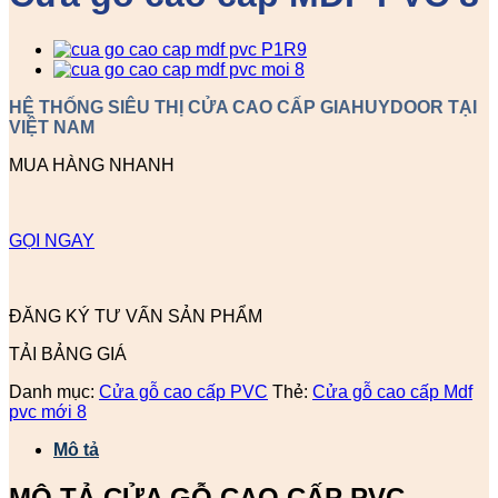
HỆ THỐNG SIÊU THỊ CỬA CAO CẤP GIAHUYDOOR TẠI
VIỆT NAM
MUA HÀNG NHANH
GỌI NGAY
ĐĂNG KÝ TƯ VẤN SẢN PHẨM
TẢI BẢNG GIÁ
Danh mục:
Cửa gỗ cao cấp PVC
Thẻ:
Cửa gỗ cao cấp Mdf
pvc mới 8
Mô tả
MÔ TẢ CỬA GỖ CAO CẤP PVC