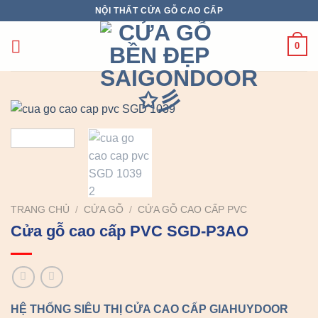
Chuyển
NỘI THẤT CỬA GỖ CAO CẤP
đến
nội
0
dung
TRANG CHỦ
/
CỬA GỖ
/
CỬA GỖ CAO CẤP PVC
Cửa gỗ cao cấp PVC SGD-P3AO
HỆ THỐNG SIÊU THỊ CỬA CAO CẤP GIAHUYDOOR