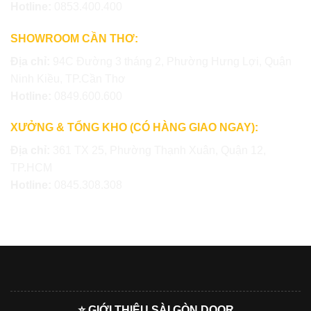
Hotline:
0853.400.400
SHOWROOM CẦN THƠ:
Địa chỉ:
94C Đường 3 tháng 2, Phường Hưng Lợi, Quận
Ninh Kiều, TP.Cần Thơ
Hotline:
0849.600.600
XƯỞNG & TỔNG KHO (CÓ HÀNG GIAO NGAY):
Địa chỉ:
361 TX 25, Phường Thạnh Xuân, Quận 12,
TP.HCM
Hotline:
0845.308.308
⭐ GIỚI THIỆU SÀI GÒN DOOR