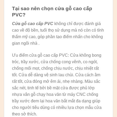
Tại sao nên chọn cửa gỗ cao cấp
PVC?
Cửa gỗ cao cấp PVC
không chỉ được đánh giá
cao về độ bền, tuổi thọ sử dụng mà nó còn có tính
thẩm mỹ cao, góp phần tạo điểm nhấn cho không
gian ngôi nhà .
Ưu điểm cửa gỗ cao cấp PVC: Cửa không bong
tróc, trầy xước, cửa chống cong vênh, co ngót,
chống mối mọt, chống chịu nước, chịu nhiệt rất
tốt. Cửa dễ dàng vệ sinh lau chùi. Cửa cách âm
rất tốt, cửa đóng mở êm ái, nhẹ nhàng. Màu sắc
sắc nét, tinh tế bởi bề mặt cửa được phủ lớp
nhựa vân gỗ chạy hoa văn từ máy CNC chống
trầy xước đem lại hoa văn bắt mắt đa dạng giúp
cho người tiêu dùng có nhiều lựa chọn mẫu cửa
theo sở thích.