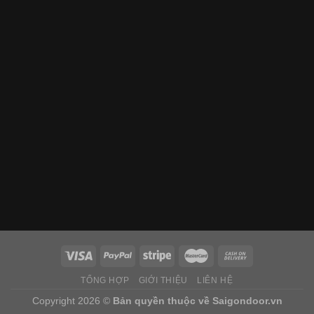
TỔNG HỢP
GIỚI THIỆU
LIÊN HỆ
Copyright 2026 ©
Bản quyền thuộc về
Saigondoor.vn