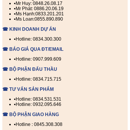
▪️Mr Huy: 0848.26.08.17
▪️Mr Phát: 0886.20.06.19
▪️Ms Hạnh:0833.201.201
▪️Ms Loan:0855.890.890
☎ KINH DOANH DỰ ÁN
▪️Hotline: 0834.300.300
☎ BÁO GIÁ QUA ĐT/EMAIL
▪️Hotline: 0907.999.609
☎ BỘ PHẬN ĐẤU THẦU
▪️Hotline: 0834.715.715
☎ TƯ VẤN SẢN PHẨM
▪️Hotline: 0834.531.531
▪️Hotline: 0932.095.646
☎ BỘ PHẬN GIAO HÀNG
▪️Hotline : 0845.308.308