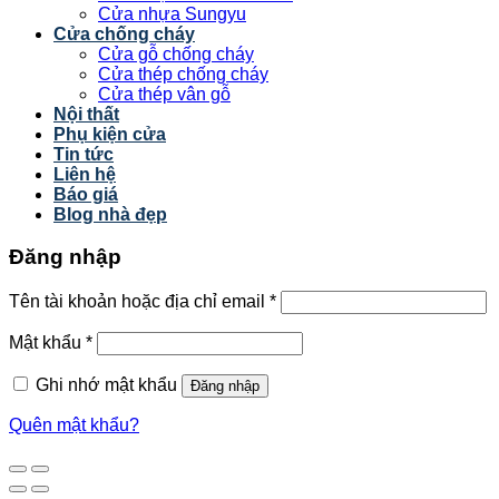
Cửa nhựa Sungyu
Cửa chống cháy
Cửa gỗ chống cháy
Cửa thép chống cháy
Cửa thép vân gỗ
Nội thất
Phụ kiện cửa
Tin tức
Liên hệ
Báo giá
Blog nhà đẹp
Đăng nhập
Tên tài khoản hoặc địa chỉ email
*
Mật khẩu
*
Ghi nhớ mật khẩu
Đăng nhập
Quên mật khẩu?