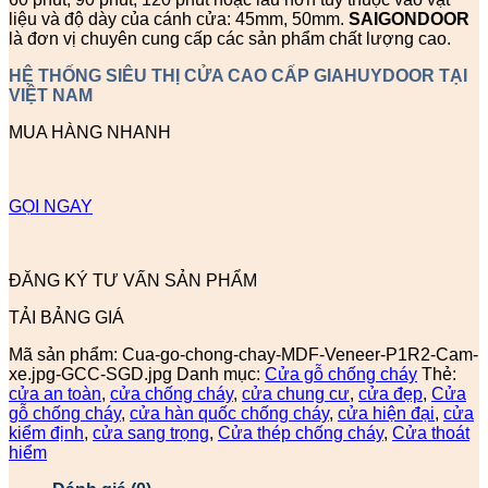
liệu và độ dày của cánh cửa: 45mm, 50mm.
SAIGONDOOR
là đơn vị chuyên cung cấp các sản phẩm chất lượng cao.
HỆ THỐNG SIÊU THỊ CỬA CAO CẤP GIAHUYDOOR TẠI
VIỆT NAM
MUA HÀNG NHANH
GỌI NGAY
ĐĂNG KÝ TƯ VẤN SẢN PHẨM
TẢI BẢNG GIÁ
Mã sản phẩm:
Cua-go-chong-chay-MDF-Veneer-P1R2-Cam-
xe.jpg-GCC-SGD.jpg
Danh mục:
Cửa gỗ chống cháy
Thẻ:
cửa an toàn
,
cửa chống cháy
,
cửa chung cư
,
cửa đẹp
,
Cửa
gỗ chống cháy
,
cửa hàn quốc chống cháy
,
cửa hiện đại
,
cửa
kiểm định
,
cửa sang trọng
,
Cửa thép chống cháy
,
Cửa thoát
hiểm