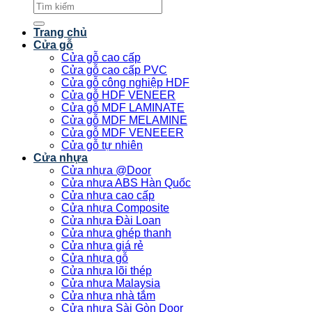
Tìm
kiếm:
Trang chủ
Cửa gỗ
Cửa gỗ cao cấp
Cửa gỗ cao cấp PVC
Cửa gỗ công nghiệp HDF
Cửa gỗ HDF VENEER
Cửa gỗ MDF LAMINATE
Cửa gỗ MDF MELAMINE
Cửa gỗ MDF VENEEER
Cửa gỗ tự nhiên
Cửa nhựa
Cửa nhựa @Door
Cửa nhựa ABS Hàn Quốc
Cửa nhựa cao cấp
Cửa nhựa Composite
Cửa nhựa Đài Loan
Cửa nhựa ghép thanh
Cửa nhựa giá rẻ
Cửa nhựa gỗ
Cửa nhựa lõi thép
Cửa nhựa Malaysia
Cửa nhựa nhà tắm
Cửa nhựa Sài Gòn Door