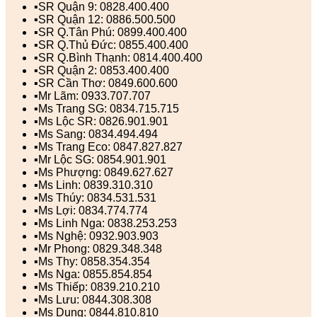
▪️SR Quận 9: 0828.400.400
▪️SR Quận 12: 0886.500.500
▪️SR Q.Tân Phú: 0899.400.400
▪️SR Q.Thủ Đức: 0855.400.400
▪️SR Q.Bình Thạnh: 0814.400.400
▪️SR Quận 2: 0853.400.400
▪️SR Cần Thơ: 0849.600.600
▪️Mr Lãm: 0933.707.707
▪️Ms Trang SG: 0834.715.715
▪️Ms Lộc SR: 0826.901.901
▪️Ms Sang: 0834.494.494
▪️Ms Trang Eco: 0847.827.827
▪️Mr Lộc SG: 0854.901.901
▪️Ms Phượng: 0849.627.627
▪️Ms Linh: 0839.310.310
▪️Ms Thúy: 0834.531.531
▪️Ms Lợi: 0834.774.774
▪️Ms Linh Nga: 0838.253.253
▪️Ms Nghệ: 0932.903.903
▪️Mr Phong: 0829.348.348
▪️Ms Thy: 0858.354.354
▪️Ms Nga: 0855.854.854
▪️Ms Thiếp: 0839.210.210
▪️Ms Lưu: 0844.308.308
▪️Ms Dung: 0844.810.810