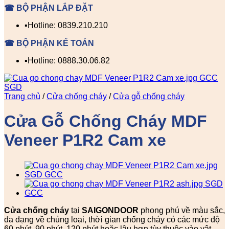
☎ BỘ PHẬN LẮP ĐẶT
▪️Hotline: 0839.210.210
☎ BỘ PHẬN KẾ TOÁN
▪️Hotline: 0888.30.06.82
Trang chủ
/
Cửa chống cháy
/
Cửa gỗ chống cháy
Cửa Gỗ Chống Cháy MDF
Veneer P1R2 Cam xe
Cửa chống cháy
tại
SAIGONDOOR
phong phú về màu sắc,
đa dạng về chủng loại, thời gian chống cháy có các mức độ
60 phút, 90 phút, 120 phút hoặc lâu hơn tùy thuộc vào vật