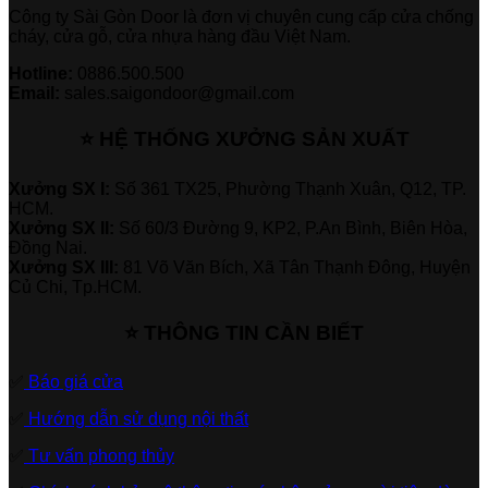
Công ty Sài Gòn Door là đơn vị chuyên cung cấp cửa chống
cháy, cửa gỗ, cửa nhựa hàng đầu Việt Nam.
Hotline:
0886.500.500
Email:
sales.saigondoor@gmail.com
⭐ HỆ THỐNG XƯỞNG SẢN XUẤT
Xưởng SX I:
Số 361 TX25, Phường Thạnh Xuân, Q12, TP.
HCM.
Xưởng SX II:
Số 60/3 Đường 9, KP2, P.An Bình, Biên Hòa,
Đồng Nai.
Xưởng SX III:
81 Võ Văn Bích, Xã Tân Thạnh Đông, Huyện
Củ Chi, Tp.HCM.
⭐ THÔNG TIN CẦN BIẾT
✅
Báo giá cửa
✅
Hướng dẫn sử dụng nội thất
✅
Tư vấn phong thủy