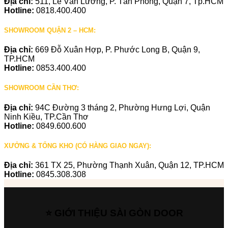
Địa chỉ:
511, Lê Văn Lương, P. Tân Phong, Quận 7, Tp.HCM
Hotline:
0818.400.400
SHOWROOM QUẬN 2 – HCM:
Địa chỉ:
669 Đỗ Xuân Hợp, P. Phước Long B, Quận 9,
TP.HCM
Hotline:
0853.400.400
SHOWROOM CẦN THƠ:
Địa chỉ:
94C Đường 3 tháng 2, Phường Hưng Lợi, Quận
Ninh Kiều, TP.Cần Thơ
Hotline:
0849.600.600
XƯỞNG & TỔNG KHO (CÓ HÀNG GIAO NGAY):
Địa chỉ:
361 TX 25, Phường Thạnh Xuân, Quận 12, TP.HCM
Hotline:
0845.308.308
⭐ GIỚI THIỆU SÀI GÒN DOOR