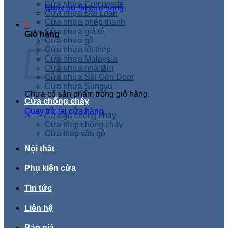
Cửa nhựa Composite
Quay trở lại cửa hàng
Cửa nhựa Đài Loan
Cửa nhựa ghép thanh
0
Cửa nhựa giá rẻ
Giỏ hàng
Cửa nhựa gỗ
Cửa nhựa lõi thép
Cửa nhựa Malaysia
Cửa nhựa nhà tắm
Cửa nhựa Sài Gòn Door
Cửa nhựa Sungyu
Chưa có sản phẩm trong giỏ hàng.
Cửa chống cháy
Quay trở lại cửa hàng
Cửa gỗ chống cháy
Cửa thép chống cháy
Cửa thép vân gỗ
Nội thất
Phụ kiện cửa
Tin tức
Liên hệ
Báo giá