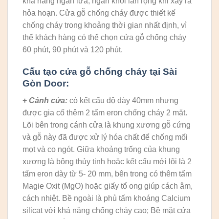
khả năng ngăn lửa, ngăn khói lan rộng khi xảy ra
hỏa hoạn. Cửa gỗ chống cháy được thiết kế
chống cháy trong khoảng thời gian nhất định, vì
thế khách hàng có thể chọn cửa gỗ chống cháy
60 phút, 90 phút và 120 phút.
Cấu tạo cửa gỗ chống cháy tại Sài
Gòn Door:
+
Cánh cửa:
có kết cấu độ dày 40mm nhưng
được gia cố thêm 2 tấm eron chống cháy 2 mặt.
Lõi bên trong cánh cửa là khung xương gỗ cứng
và gỗ này đã được xử lý hóa chất để chống mối
mọt và co ngót. Giữa khoảng trống của khung
xương là bông thủy tinh hoặc kết cấu mới lõi là 2
tấm eron dày từ 5- 20 mm, bên trong có thêm tấm
Magie Oxit (MgO) hoặc giấy tổ ong giúp cách âm,
cách nhiệt. Bề ngoài là phủ tấm khoáng Calcium
silicat với khả năng chống cháy cao; Bề mặt cửa