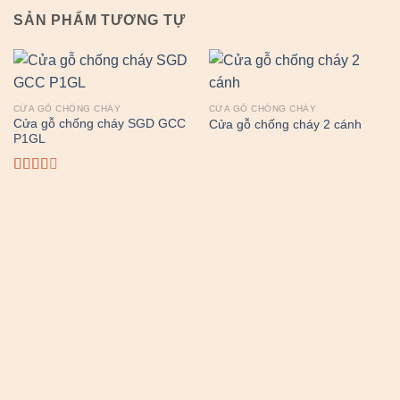
SẢN PHẨM TƯƠNG TỰ
CỬA GỖ CHỐNG CHÁY
CỬA GỖ CHỐNG CHÁY
Cửa gỗ chống cháy SGD GCC
Cửa gỗ chống cháy 2 cánh
P1GL
Được
xếp
hạng
2.50
5
sao