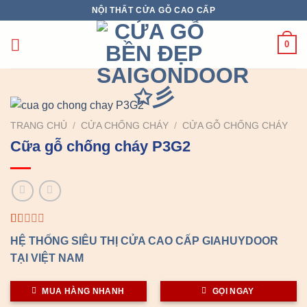
Chuyển
NỘI THẤT CỬA GỖ CAO CẤP
đến
nội
0
dung
TRANG CHỦ
/
CỬA CHỐNG CHÁY
/
CỬA GỖ CHỐNG CHÁY
Cữa gỗ chống cháy P3G2
1.00
1
HỆ THỐNG SIÊU THỊ CỬA CAO CẤP GIAHUYDOOR
trên
5
TẠI VIỆT NAM
dựa
trên
đánh
MUA HÀNG NHANH
GỌI NGAY
giá