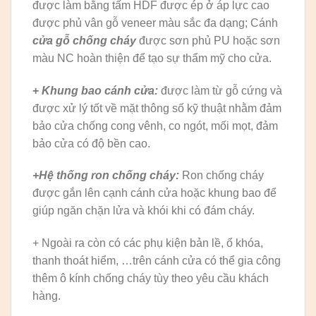
được làm bằng tấm HDF được ép ở áp lực cao
được phủ vân gỗ veneer màu sắc đa dạng; Cánh
cửa gỗ chống cháy
được sơn phủ PU hoặc sơn
màu NC hoàn thiện để tạo sự thẩm mỹ cho cửa.
+
Khung bao cánh cửa:
được làm từ gỗ cứng và
được xử lý tốt về mặt thông số kỹ thuật nhằm đảm
bảo cửa chống cong vênh, co ngót, mối mọt, đảm
bảo cửa có độ bền cao.
+Hệ thống ron chống cháy:
Ron chống cháy
được gắn lên cạnh cánh cửa hoặc khung bao để
giúp ngăn chặn lửa và khói khi có đám cháy.
+ Ngoài ra còn có các phụ kiện bản lề, ổ khóa,
thanh thoát hiểm, …trên cánh cửa có thể gia công
thêm ô kính chống cháy tùy theo yêu cầu khách
hàng.