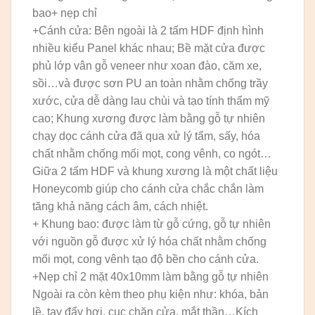
bao+ nẹp chỉ
+Cánh cửa: Bên ngoài là 2 tấm HDF định hình
nhiều kiểu Panel khác nhau; Bề mặt cửa được
phủ lớp vân gỗ veneer như xoan đào, căm xe,
sồi…và được sơn PU an toàn nhằm chống trầy
xước, cửa dễ dàng lau chùi và tạo tính thẩm mỹ
cao; Khung xương được làm bằng gỗ tự nhiên
chạy dọc cánh cửa đã qua xử lý tẩm, sấy, hóa
chất nhằm chống mối mọt, cong vênh, co ngót…
Giữa 2 tấm HDF và khung xương là một chất liệu
Honeycomb giúp cho cánh cửa chắc chắn làm
tăng khả năng cách âm, cách nhiệt.
+ Khung bao: được làm từ gỗ cứng, gỗ tự nhiên
với nguồn gỗ được xử lý hóa chất nhằm chống
mối mọt, cong vênh tạo độ bền cho cánh cửa.
+Nẹp chỉ 2 mặt 40x10mm làm bằng gỗ tự nhiên
Ngoài ra còn kèm theo phụ kiện như: khóa, bản
lề, tay đẩy hơi, cục chặn cửa, mắt thần…Kích