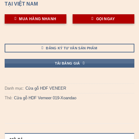
TẠI VIỆT NAM
MUA HÀNG NHANH
GỌI NGAY
ĐĂNG KÝ TƯ VẤN SẢN PHẨM
TẢI BẢNG GIÁ
Danh mục:
Cửa gỗ HDF VENEER
Thẻ:
Cửa gỗ HDF Verneer 019-Xoandao