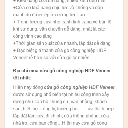
+ Kiểu dáng cửa đa dạng, nhiều kiểu đẹp mắt
+Cửa có khả năng chịu lực và chống va đập
mạnh do được ép ở cường lực cao
+ Trọng lượng cửa nhẹ tránh tình trạng xệ bản lề
khi sử dụng, vận chuyển dễ dàng, nhất là các
công trình cao tầng
+Thời gian sản xuất cửa nhanh, lắp đặt dễ dàng
+ Đặc biệt giá thành cửa gỗ công nghiệp HDF
Veneer rẻ hơn so với cửa gỗ tự nhiên.
Địa chỉ mua
cửa gỗ công nghiệp HDF
Veneer
tốt nhất:
Hiện nay dòng
cửa gỗ công nghiệp HDF Veneer
được sử dụng phổ biến tại nhiều công trình xây
dựng như căn hộ chung cư, văn phòng, khách
sạn, biệt thự, công ty, trường học …cửa thích hợp
lắp đặt làm cửa đi chính, cửa thông phòng, cửa
nhà trọ, cửa ban công…Hiện nay cửa gỗ công