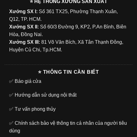
⭐ HỆ THỐNG XƯỞNG SẢN XUẤT
Xưởng SX I:
Số 361 TX25, Phường Thạnh Xuân,
Q12, TP. HCM.
Xưởng SX II:
Số 60/3 Đường 9, KP2, P.An Bình, Biên
Hòa, Đồng Nai.
Xưởng SX III:
81 Võ Văn Bích, Xã Tân Thạnh Đông,
Huyện Củ Chi, Tp.HCM.
⭐ THÔNG TIN CẦN BIẾT
✅
Báo giá cửa
✅
Hướng dẫn sử dụng nội thất
✅
Tư vấn phong thủy
✅
Chính sách bảo vệ thông tin cá nhân của người tiêu
dùng