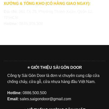
XƯỞNG & TỔNG KHO (CÓ HÀNG GIAO NGAY):
Địa chỉ:
361 TX 25, Phường Thạnh Xuân, Quận 12,
TP.HCM
Hotline:
0845.308.308
⭐ GIỚI THIỆU SÀI GÒN DOOR
Công ty Sài Gòn Door là đơn vị chuyên cung cấp cửa
chống cháy, cửa gỗ, cửa nhựa hàng đầu Việt Nam.
Hotline:
0886.500.500
Email:
sales.saigondoor@gmail.com