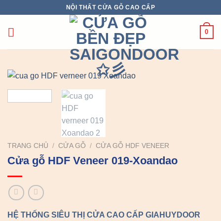
Chuyển
NỘI THẤT CỬA GỖ CAO CẤP
đến
nội
0
dung
TRANG CHỦ
/
CỬA GỖ
/
CỬA GỖ HDF VENEER
Cửa gỗ HDF Veneer 019-Xoandao
HỆ THỐNG SIÊU THỊ CỬA CAO CẤP GIAHUYDOOR