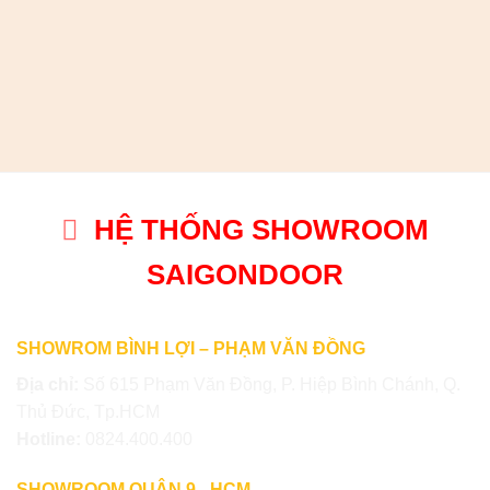
HỆ THỐNG SHOWROOM
SAIGONDOOR
SHOWROM BÌNH LỢI – PHẠM VĂN ĐỒNG
Địa chỉ:
Số 615 Phạm Văn Đồng, P. Hiệp Bình Chánh, Q.
Thủ Đức, Tp.HCM
Hotline:
0824.400.400
SHOWROOM QUẬN 9 –HCM