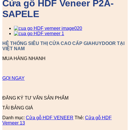
Cửa gỗ HDF Veneer P2A-
SAPELE
HỆ THỐNG SIÊU THỊ CỬA CAO CẤP GIAHUYDOOR TẠI
VIỆT NAM
MUA HÀNG NHANH
GỌI NGAY
ĐĂNG KÝ TƯ VẤN SẢN PHẨM
TẢI BẢNG GIÁ
Danh mục:
Cửa gỗ HDF VENEER
Thẻ:
Cửa gỗ HDF
Verneer 13