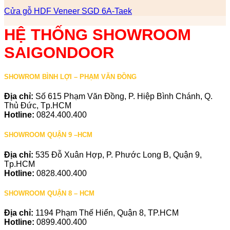
Cửa gỗ HDF Veneer SGD 6A-Taek
HỆ THỐNG SHOWROOM
SAIGONDOOR
SHOWROM BÌNH LỢI – PHẠM VĂN ĐỒNG
Địa chỉ:
Số 615 Phạm Văn Đồng, P. Hiệp Bình Chánh, Q.
Thủ Đức, Tp.HCM
Hotline:
0824.400.400
SHOWROOM QUẬN 9 –HCM
Địa chỉ:
535 Đỗ Xuân Hợp, P. Phước Long B, Quận 9,
Tp.HCM
Hotline:
0828.400.400
SHOWROOM QUẬN 8 – HCM
Địa chỉ:
1194 Phạm Thế Hiển, Quận 8, TP.HCM
Hotline:
0899.400.400