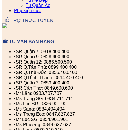
Tủ Kệ Bếp
Tủ Quần Áo
Phụ kiện cửa
HỖ TRỢ TRỰC TUYẾN
☎ TƯ VẤN BÁN HÀNG
▪️SR Quận 7: 0818.400.400
▪️SR Quận 9: 0828.400.400
▪️SR Quận 12: 0886.500.500
▪️SR Q.Tân Phú: 0899.400.400
▪️SR Q.Thủ Đức: 0855.400.400
▪️SR Q.Bình Thạnh: 0814.400.400
▪️SR Quận 2: 0853.400.400
▪️SR Cần Thơ: 0849.600.600
▪️Mr Lãm: 0933.707.707
▪️Ms Trang SG: 0834.715.715
▪️Ms Lộc SR: 0826.901.901
▪️Ms Sang: 0834.494.494
▪️Ms Trang Eco: 0847.827.827
▪️Mr Lộc SG: 0854.901.901
▪️Ms Phượng: 0849.627.627
▪️Ms Linh: 0839.310.310