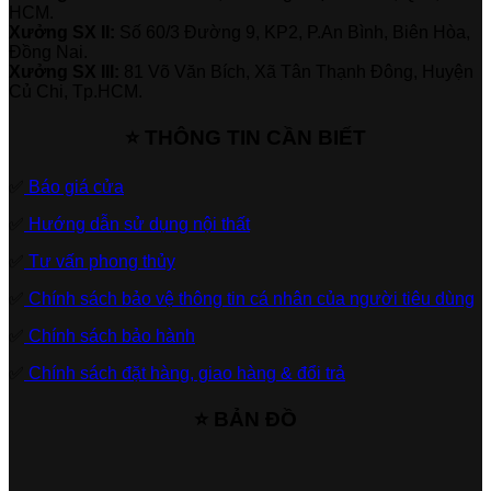
HCM.
Xưởng SX II:
Số 60/3 Đường 9, KP2, P.An Bình, Biên Hòa,
Đồng Nai.
Xưởng SX III:
81 Võ Văn Bích, Xã Tân Thạnh Đông, Huyện
Củ Chi, Tp.HCM.
⭐ THÔNG TIN CẦN BIẾT
✅
Báo giá cửa
✅
Hướng dẫn sử dụng nội thất
✅
Tư vấn phong thủy
✅
Chính sách bảo vệ thông tin cá nhân của người tiêu dùng
✅
Chính sách bảo hành
✅
Chính sách đặt hàng, giao hàng & đổi trả
⭐ BẢN ĐỒ