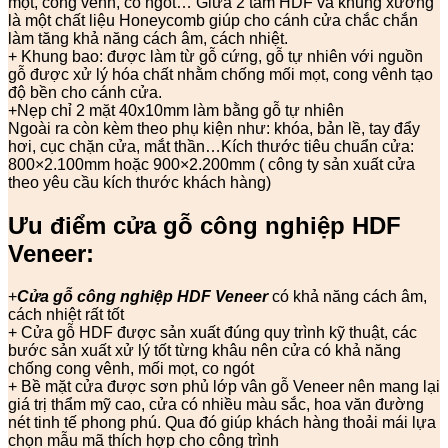
mọt, cong vênh, co ngót… Giữa 2 tấm HDF và khung xương
là một chất liệu Honeycomb giúp cho cánh cửa chắc chắn
làm tăng khả năng cách âm, cách nhiệt.
+ Khung bao: được làm từ gỗ cứng, gỗ tự nhiên với nguồn
gỗ được xử lý hóa chất nhằm chống mối mọt, cong vênh tạo
độ bền cho cánh cửa.
+Nẹp chỉ 2 mặt 40x10mm làm bằng gỗ tự nhiên
Ngoài ra còn kèm theo phụ kiện như: khóa, bản lề, tay đẩy
hơi, cục chặn cửa, mắt thần…Kích thước tiêu chuẩn cửa:
800×2.100mm hoặc 900×2.200mm ( công ty sản xuất cửa
theo yêu cầu kích thước khách hàng)
Ưu điểm cửa gỗ công nghiệp HDF
Veneer:
+
Cửa gỗ công nghiệp HDF Veneer
có khả năng cách âm,
cách nhiệt rất tốt
+ Cửa gỗ HDF được sản xuất đúng quy trình kỹ thuật, các
bước sản xuất xử lý tốt từng khâu nên cửa có khả năng
chống cong vênh, mối mọt, co ngót
+ Bề mặt cửa được sơn phủ lớp vân gỗ Veneer nên mang lại
giá trị thẩm mỹ cao, cửa có nhiều màu sắc, hoa văn đường
nét tinh tế phong phú. Qua đó giúp khách hàng thoải mái lựa
chọn mẫu mã thích hợp cho công trình