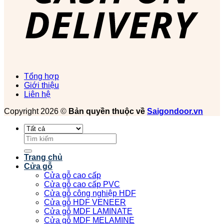
Tổng hợp
Giới thiệu
Liên hệ
Copyright 2026 ©
Bản quyền thuộc về
Saigondoor.vn
Tìm
kiếm:
Trang chủ
Cửa gỗ
Cửa gỗ cao cấp
Cửa gỗ cao cấp PVC
Cửa gỗ công nghiệp HDF
Cửa gỗ HDF VENEER
Cửa gỗ MDF LAMINATE
Cửa gỗ MDF MELAMINE