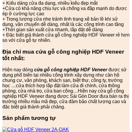
+ Kiểu dáng cửa đa dạng, nhiều kiểu đẹp mắt
+Cửa có khả năng chịu lực và chống va đập mạnh do được
ép ở cường lực cao
+ Trọng lượng cửa nhẹ tránh tình trạng xệ bản lề khi sử
dụng, vận chuyển dễ dàng, nhất là các công trình cao tầng
+Thời gian sản xuất cửa nhanh, lắp đặt dễ dàng
+ Đặc biệt giá thành cửa gỗ công nghiệp HDF Veneer rẻ hơn
so với cửa gỗ tự nhiên.
Địa chỉ mua
cửa gỗ công nghiệp HDF
Veneer
tốt nhất:
Hiện nay dòng
cửa gỗ công nghiệp HDF Veneer
được sử
dụng phổ biến tại nhiều công trình xây dựng như căn hộ
chung cư, văn phòng, khách sạn, biệt thự, công ty, trường
học …cửa thích hợp lắp đặt làm cửa đi chính, cửa thông
phòng, cửa nhà trọ, cửa ban công…Hiện nay cửa gỗ công
nghiệp HDF Veneer đang được Sài Gòn Door đưa bán ra thị
trường nhiều mẫu mã đẹp, cửa đảm bảo chất lượng cao và
đặc biệt giá thành phải chăng.
Sản phẩm tương tự