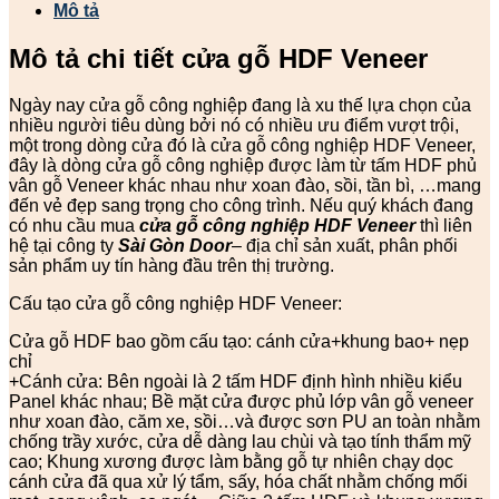
Mô tả
Mô tả chi tiết cửa gỗ HDF Veneer
Ngày nay cửa gỗ công nghiệp đang là xu thế lựa chọn của
nhiều người tiêu dùng bởi nó có nhiều ưu điểm vượt trội,
một trong dòng cửa đó là cửa gỗ công nghiệp HDF Veneer,
đây là dòng cửa gỗ công nghiệp được làm từ tấm HDF phủ
vân gỗ Veneer khác nhau như xoan đào, sồi, tần bì, …mang
đến vẻ đẹp sang trọng cho công trình. Nếu quý khách đang
có nhu cầu mua
cửa gỗ công nghiệp HDF Veneer
thì liên
hệ tại công ty
Sài Gòn Door
– địa chỉ sản xuất, phân phối
sản phẩm uy tín hàng đầu trên thị trường.
Cấu tạo cửa gỗ công nghiệp HDF Veneer:
Cửa gỗ HDF bao gồm cấu tạo: cánh cửa+khung bao+ nẹp
chỉ
+Cánh cửa: Bên ngoài là 2 tấm HDF định hình nhiều kiểu
Panel khác nhau; Bề mặt cửa được phủ lớp vân gỗ veneer
như xoan đào, căm xe, sồi…và được sơn PU an toàn nhằm
chống trầy xước, cửa dễ dàng lau chùi và tạo tính thẩm mỹ
cao; Khung xương được làm bằng gỗ tự nhiên chạy dọc
cánh cửa đã qua xử lý tẩm, sấy, hóa chất nhằm chống mối