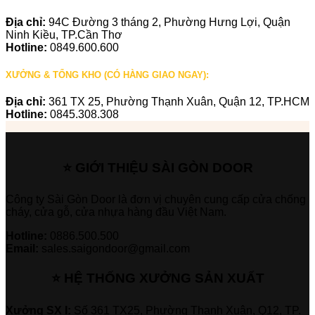
Địa chỉ:
94C Đường 3 tháng 2, Phường Hưng Lợi, Quận
Ninh Kiều, TP.Cần Thơ
Hotline:
0849.600.600
XƯỞNG & TỔNG KHO (CÓ HÀNG GIAO NGAY):
Địa chỉ:
361 TX 25, Phường Thạnh Xuân, Quận 12, TP.HCM
Hotline:
0845.308.308
⭐ GIỚI THIỆU SÀI GÒN DOOR
Công ty Sài Gòn Door là đơn vị chuyên cung cấp cửa chống
cháy, cửa gỗ, cửa nhựa hàng đầu Việt Nam.
Hotline:
0886.500.500
Email:
sales.saigondoor@gmail.com
⭐ HỆ THỐNG XƯỞNG SẢN XUẤT
Xưởng SX I:
Số 361 TX25, Phường Thạnh Xuân, Q12, TP.