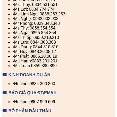
▪️Ms Thúy: 0834.531.531
▪️Ms Lợi: 0834.774.774
▪️Ms Linh Nga: 0838.253.253
▪️Ms Nghệ: 0932.903.903
▪️Mr Phong: 0829.348.348
▪️Ms Thy: 0858.354.354
▪️Ms Nga: 0855.854.854
▪️Ms Thiếp: 0839.210.210
▪️Ms Lưu: 0844.308.308
▪️Ms Dung: 0844.810.810
▪️Mr Huy: 0848.26.08.17
▪️Mr Phát: 0886.20.06.19
▪️Ms Hạnh:0833.201.201
▪️Ms Loan:0855.890.890
☎ KINH DOANH DỰ ÁN
▪️Hotline: 0834.300.300
☎ BÁO GIÁ QUA ĐT/EMAIL
▪️Hotline: 0907.999.609
☎ BỘ PHẬN ĐẤU THẦU