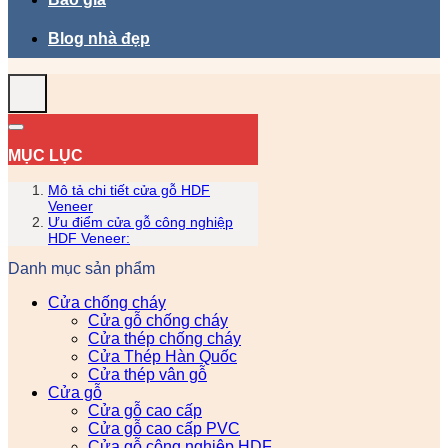
Blog nhà đẹp
MỤC LỤC
Mô tả chi tiết cửa gỗ HDF
Veneer
Ưu điểm cửa gỗ công nghiệp
HDF Veneer:
Danh mục sản phẩm
Cửa chống cháy
Cửa gỗ chống cháy
Cửa thép chống cháy
Cửa Thép Hàn Quốc
Cửa thép vân gỗ
Cửa gỗ
Cửa gỗ cao cấp
Cửa gỗ cao cấp PVC
Cửa gỗ công nghiệp HDF