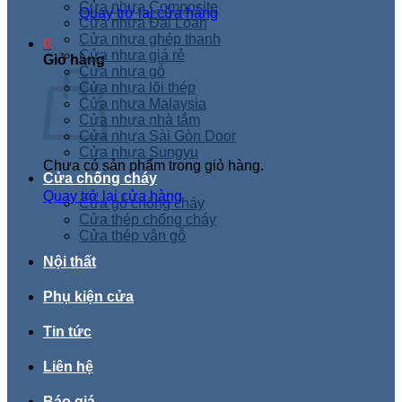
Cửa nhựa Composite
Quay trở lại cửa hàng
Cửa nhựa Đài Loan
Cửa nhựa ghép thanh
0
Cửa nhựa giá rẻ
Giỏ hàng
Cửa nhựa gỗ
Cửa nhựa lõi thép
Cửa nhựa Malaysia
Cửa nhựa nhà tắm
Cửa nhựa Sài Gòn Door
Cửa nhựa Sungyu
Chưa có sản phẩm trong giỏ hàng.
Cửa chống cháy
Quay trở lại cửa hàng
Cửa gỗ chống cháy
Cửa thép chống cháy
Cửa thép vân gỗ
Nội thất
Phụ kiện cửa
Tin tức
Liên hệ
Báo giá