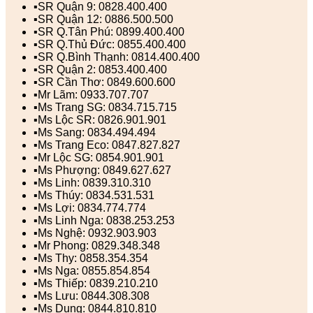
▪️SR Quận 9: 0828.400.400
▪️SR Quận 12: 0886.500.500
▪️SR Q.Tân Phú: 0899.400.400
▪️SR Q.Thủ Đức: 0855.400.400
▪️SR Q.Bình Thạnh: 0814.400.400
▪️SR Quận 2: 0853.400.400
▪️SR Cần Thơ: 0849.600.600
▪️Mr Lãm: 0933.707.707
▪️Ms Trang SG: 0834.715.715
▪️Ms Lộc SR: 0826.901.901
▪️Ms Sang: 0834.494.494
▪️Ms Trang Eco: 0847.827.827
▪️Mr Lộc SG: 0854.901.901
▪️Ms Phượng: 0849.627.627
▪️Ms Linh: 0839.310.310
▪️Ms Thúy: 0834.531.531
▪️Ms Lợi: 0834.774.774
▪️Ms Linh Nga: 0838.253.253
▪️Ms Nghệ: 0932.903.903
▪️Mr Phong: 0829.348.348
▪️Ms Thy: 0858.354.354
▪️Ms Nga: 0855.854.854
▪️Ms Thiếp: 0839.210.210
▪️Ms Lưu: 0844.308.308
▪️Ms Dung: 0844.810.810