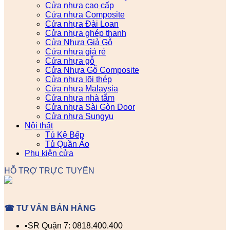
Cửa nhựa cao cấp
Cửa nhựa Composite
Cửa nhựa Đài Loan
Cửa nhựa ghép thanh
Cửa Nhựa Giả Gỗ
Cửa nhựa giá rẻ
Cửa nhựa gỗ
Cửa Nhựa Gỗ Composite
Cửa nhựa lõi thép
Cửa nhựa Malaysia
Cửa nhựa nhà tắm
Cửa nhựa Sài Gòn Door
Cửa nhựa Sungyu
Nội thất
Tủ Kệ Bếp
Tủ Quần Áo
Phụ kiện cửa
HỖ TRỢ TRỰC TUYẾN
☎ TƯ VẤN BÁN HÀNG
▪️SR Quận 7: 0818.400.400