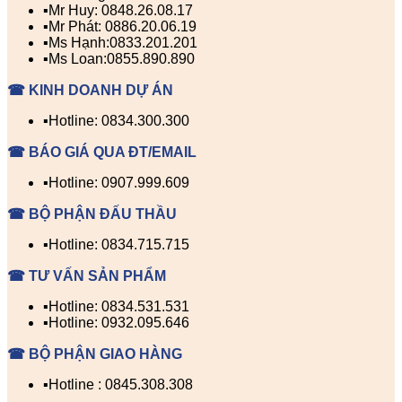
▪️Mr Huy: 0848.26.08.17
▪️Mr Phát: 0886.20.06.19
▪️Ms Hạnh:0833.201.201
▪️Ms Loan:0855.890.890
☎ KINH DOANH DỰ ÁN
▪️Hotline: 0834.300.300
☎ BÁO GIÁ QUA ĐT/EMAIL
▪️Hotline: 0907.999.609
☎ BỘ PHẬN ĐẤU THẦU
▪️Hotline: 0834.715.715
☎ TƯ VẤN SẢN PHẨM
▪️Hotline: 0834.531.531
▪️Hotline: 0932.095.646
☎ BỘ PHẬN GIAO HÀNG
▪️Hotline : 0845.308.308