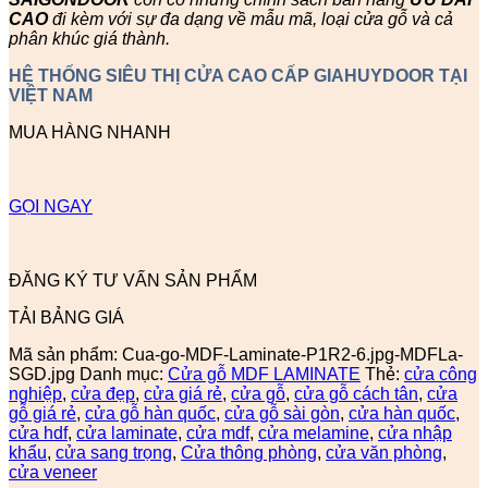
CAO
đi kèm với sự đa dạng về mẫu mã, loại cửa gỗ và cả
phân khúc giá thành.
HỆ THỐNG SIÊU THỊ CỬA CAO CẤP GIAHUYDOOR TẠI
VIỆT NAM
MUA HÀNG NHANH
GỌI NGAY
ĐĂNG KÝ TƯ VẤN SẢN PHẨM
TẢI BẢNG GIÁ
Mã sản phẩm:
Cua-go-MDF-Laminate-P1R2-6.jpg-MDFLa-
SGD.jpg
Danh mục:
Cửa gỗ MDF LAMINATE
Thẻ:
cửa công
nghiệp
,
cửa đẹp
,
cửa giá rẻ
,
cửa gỗ
,
cửa gỗ cách tân
,
cửa
gỗ giá rẻ
,
cửa gỗ hàn quốc
,
cửa gỗ sài gòn
,
cửa hàn quốc
,
cửa hdf
,
cửa laminate
,
cửa mdf
,
cửa melamine
,
cửa nhập
khẩu
,
cửa sang trọng
,
Cửa thông phòng
,
cửa văn phòng
,
cửa veneer