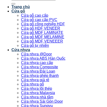
kiếm:
Trang chủ
Cửa gỗ
Cửa gỗ cao cấp
Cửa gỗ cao cấp PVC
Cửa gỗ công nghiệp HDF
Cửa gỗ HDF VENEER
Cửa gỗ MDF LAMINATE
Cửa gỗ MDF MELAMINE
Cửa gỗ MDF VENEEER
Cửa gỗ tự nhiên
Cửa nhựa
Cửa nhựa @Door
Cửa nhựa ABS Hàn Quốc
Cửa nhựa cao cấp
Cửa nhựa Composite
Cửa nhựa Đài Loan
Cửa nhựa ghép thanh
Cửa nhựa giá rẻ
Cửa nhựa gỗ
Cửa nhựa lõi thép
Cửa nhựa Malaysia
Cửa nhựa nhà tắm
Cửa nhựa Sài Gòn Door
Cửa nhựa Sungyu