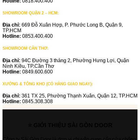
Hotline:
0818.400.400
SHOWROOM QUẬN 2 – HCM:
Địa chỉ:
669 Đỗ Xuân Hợp, P. Phước Long B, Quận 9,
TP.HCM
Hotline:
0853.400.400
SHOWROOM CẦN THƠ:
Địa chỉ:
94C Đường 3 tháng 2, Phường Hưng Lợi, Quận
Ninh Kiều, TP.Cần Thơ
Hotline:
0849.600.600
XƯỞNG & TỔNG KHO (CÓ HÀNG GIAO NGAY):
Địa chỉ:
361 TX 25, Phường Thạnh Xuân, Quận 12, TP.HCM
Hotline:
0845.308.308
⭐ GIỚI THIỆU SÀI GÒN DOOR
Công ty Sài Gòn Door là đơn vị chuyên cung cấp cửa chống