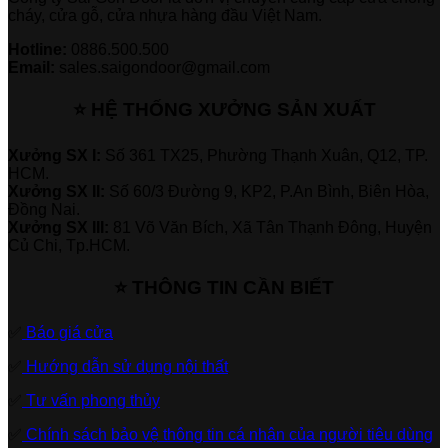
cháy, cửa gỗ, cửa nhựa hàng đầu Việt Nam.
Hotline:
0886.500.500
Email:
sales.saigondoor@gmail.com
⭐ HỆ THỐNG XƯỞNG SẢN XUẤT
Xưởng SX I:
Số 361 TX25, Phường Thạnh Xuân, Q12, TP.
HCM.
Xưởng SX II:
Số 60/3 Đường 9, KP2, P.An Bình, Biên Hòa,
Đồng Nai.
Xưởng SX III:
81 Võ Văn Bích, Xã Tân Thạnh Đông, Huyện
Củ Chi, Tp.HCM.
⭐ THÔNG TIN CẦN BIẾT
✅
Báo giá cửa
✅
Hướng dẫn sử dụng nội thất
✅
Tư vấn phong thủy
✅
Chính sách bảo vệ thông tin cá nhân của người tiêu dùng