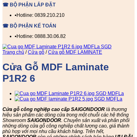
☎ BỘ PHẬN LẮP ĐẶT
▪️Hotline: 0839.210.210
☎ BỘ PHẬN KẾ TOÁN
▪️Hotline: 0888.30.06.82
Trang chủ
/
Cửa gỗ
/
Cửa gỗ MDF LAMINATE
Cửa Gỗ MDF Laminate
P1R2 6
Cửa gỗ công nghiệp cao cấp SAIGONDOOR
là thương
hiệu sản phẩm các dòng cửa trong một chuỗi các hệ thống
Showroom
SAIGONDOOR
. Chuyên sản xuất và phân phối
những dòng cửa gỗ công nghiệp chất lượng cao, giá thành
phù hợp với mọi nhu cầu khách hàng. Trên hết,
SAIGONDOOR
còn có những chính sách bán hàng
ƯU ĐÃI