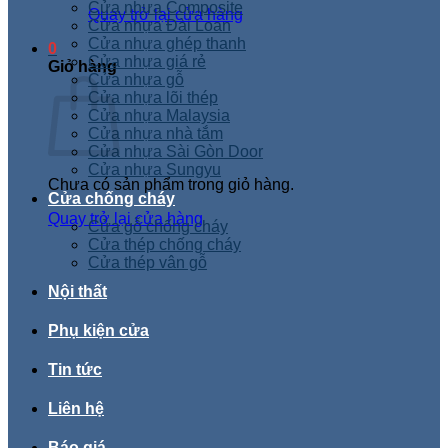
Cửa nhựa Composite
Quay trở lại cửa hàng
Cửa nhựa Đài Loan
Cửa nhựa ghép thanh
0
Cửa nhựa giá rẻ
Giỏ hàng
Cửa nhựa gỗ
Cửa nhựa lõi thép
Cửa nhựa Malaysia
Cửa nhựa nhà tắm
Cửa nhựa Sài Gòn Door
Cửa nhựa Sungyu
Chưa có sản phẩm trong giỏ hàng.
Cửa chống cháy
Quay trở lại cửa hàng
Cửa gỗ chống cháy
Cửa thép chống cháy
Cửa thép vân gỗ
Nội thất
Phụ kiện cửa
Tin tức
Liên hệ
Báo giá