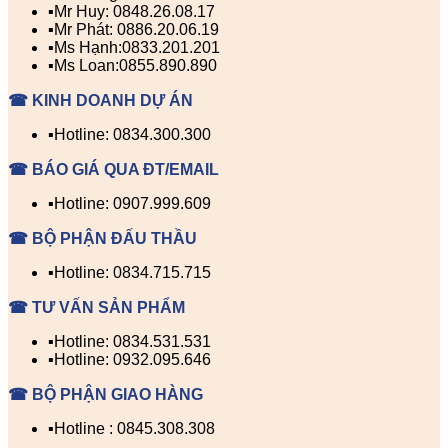
▪️Mr Huy: 0848.26.08.17
▪️Mr Phát: 0886.20.06.19
▪️Ms Hạnh:0833.201.201
▪️Ms Loan:0855.890.890
☎ KINH DOANH DỰ ÁN
▪️Hotline: 0834.300.300
☎ BÁO GIÁ QUA ĐT/EMAIL
▪️Hotline: 0907.999.609
☎ BỘ PHẬN ĐẤU THẦU
▪️Hotline: 0834.715.715
☎ TƯ VẤN SẢN PHẨM
▪️Hotline: 0834.531.531
▪️Hotline: 0932.095.646
☎ BỘ PHẬN GIAO HÀNG
▪️Hotline : 0845.308.308