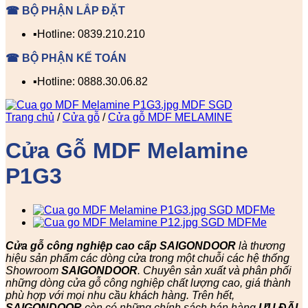
☎ BỘ PHẬN LẮP ĐẶT
▪️Hotline: 0839.210.210
☎ BỘ PHẬN KẾ TOÁN
▪️Hotline: 0888.30.06.82
Trang chủ
/
Cửa gỗ
/
Cửa gỗ MDF MELAMINE
Cửa Gỗ MDF Melamine
P1G3
Cửa gỗ công nghiệp cao cấp SAIGONDOOR
là thương
hiệu sản phẩm các dòng cửa trong một chuỗi các hệ thống
Showroom
SAIGONDOOR
. Chuyên sản xuất và phân phối
những dòng cửa gỗ công nghiệp chất lượng cao, giá thành
phù hợp với mọi nhu cầu khách hàng. Trên hết,
SAIGONDOOR
còn có những chính sách bán hàng
ƯU ĐÃI