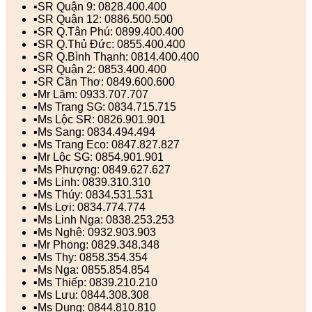
▪️SR Quận 9: 0828.400.400
▪️SR Quận 12: 0886.500.500
▪️SR Q.Tân Phú: 0899.400.400
▪️SR Q.Thủ Đức: 0855.400.400
▪️SR Q.Bình Thạnh: 0814.400.400
▪️SR Quận 2: 0853.400.400
▪️SR Cần Thơ: 0849.600.600
▪️Mr Lãm: 0933.707.707
▪️Ms Trang SG: 0834.715.715
▪️Ms Lộc SR: 0826.901.901
▪️Ms Sang: 0834.494.494
▪️Ms Trang Eco: 0847.827.827
▪️Mr Lộc SG: 0854.901.901
▪️Ms Phượng: 0849.627.627
▪️Ms Linh: 0839.310.310
▪️Ms Thúy: 0834.531.531
▪️Ms Lợi: 0834.774.774
▪️Ms Linh Nga: 0838.253.253
▪️Ms Nghệ: 0932.903.903
▪️Mr Phong: 0829.348.348
▪️Ms Thy: 0858.354.354
▪️Ms Nga: 0855.854.854
▪️Ms Thiếp: 0839.210.210
▪️Ms Lưu: 0844.308.308
▪️Ms Dung: 0844.810.810