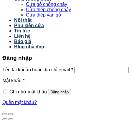
Cửa gỗ chống cháy
Cửa thép chống cháy
Cửa thép vân gỗ
Nội thất
Phụ kiện cửa
Tin tức
Liên hệ
Báo giá
Blog nhà đẹp
Đăng nhập
Tên tài khoản hoặc địa chỉ email
*
Mật khẩu
*
Ghi nhớ mật khẩu
Đăng nhập
Quên mật khẩu?