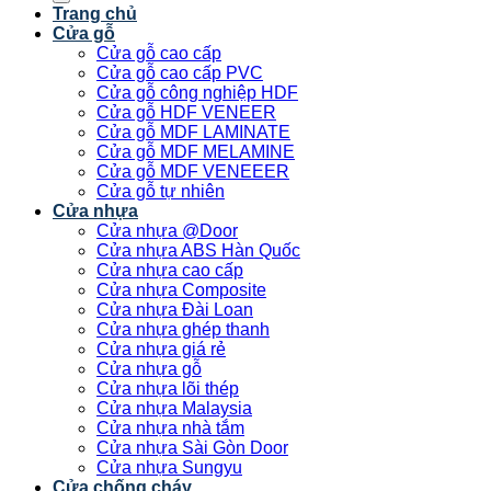
Trang chủ
Cửa gỗ
Cửa gỗ cao cấp
Cửa gỗ cao cấp PVC
Cửa gỗ công nghiệp HDF
Cửa gỗ HDF VENEER
Cửa gỗ MDF LAMINATE
Cửa gỗ MDF MELAMINE
Cửa gỗ MDF VENEEER
Cửa gỗ tự nhiên
Cửa nhựa
Cửa nhựa @Door
Cửa nhựa ABS Hàn Quốc
Cửa nhựa cao cấp
Cửa nhựa Composite
Cửa nhựa Đài Loan
Cửa nhựa ghép thanh
Cửa nhựa giá rẻ
Cửa nhựa gỗ
Cửa nhựa lõi thép
Cửa nhựa Malaysia
Cửa nhựa nhà tắm
Cửa nhựa Sài Gòn Door
Cửa nhựa Sungyu
Cửa chống cháy