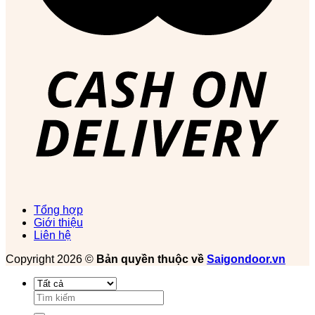
Tổng hợp
Giới thiệu
Liên hệ
Copyright 2026 ©
Bản quyền thuộc về
Saigondoor.vn
Tìm
kiếm: