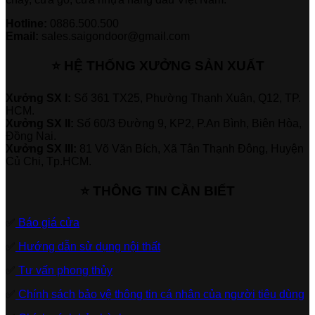
Hotline:
0886.500.500
Email:
sales.saigondoor@gmail.com
⭐ HỆ THỐNG XƯỞNG SẢN XUẤT
Xưởng SX I:
Số 361 TX25, Phường Thạnh Xuân, Q12, TP.
HCM.
Xưởng SX II:
Số 60/3 Đường 9, KP2, P.An Bình, Biên Hòa,
Đồng Nai.
Xưởng SX III:
81 Võ Văn Bích, Xã Tân Thạnh Đông, Huyện
Củ Chi, Tp.HCM.
⭐ THÔNG TIN CẦN BIẾT
✅
Báo giá cửa
✅
Hướng dẫn sử dụng nội thất
✅
Tư vấn phong thủy
✅
Chính sách bảo vệ thông tin cá nhân của người tiêu dùng