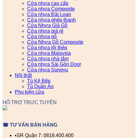
Cửa nhựa cao cấp
Cửa nhựa Composite
Cửa nhựa Đài Loan
Cửa nhựa ghép thanh
Cửa Nhựa Giả Gỗ
Cửa nhựa giá rẻ
Cửa nhựa gỗ
Cửa Nhựa Gỗ Composite
Cửa nhựa lõi thép
Cửa nhựa Malaysia
Cửa nhựa nhà tắm
Cửa nhựa Sài Gòn Door
Cửa nhựa Sungyu
Nội thất
Tủ Kệ Bếp
Tủ Quần Áo
Phụ kiện cửa
HỖ TRỢ TRỰC TUYẾN
☎ TƯ VẤN BÁN HÀNG
▪️SR Quận 7: 0818.400.400