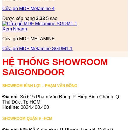
Cửa gỗ MDF Melamine 4
Được xếp hạng
3.33
5 sao
Xem Nhanh
Cửa gỗ MDF MELAMINE
Cửa gỗ MDF Melamine SGDM1-1
HỆ THỐNG SHOWROOM
SAIGONDOOR
SHOWROM BÌNH LỢI – PHẠM VĂN ĐỒNG
Địa chỉ:
Số 615 Phạm Văn Đồng, P. Hiệp Bình Chánh, Q.
Thủ Đức, Tp.HCM
Hotline:
0824.400.400
SHOWROOM QUẬN 9 –HCM
Địa chỉ:
535 Đỗ Xuân Hợp, P. Phước Long B, Quận 9,