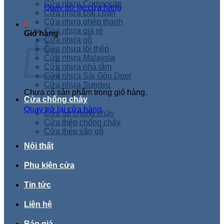
Cửa nhựa Composite
Quay trở lại cửa hàng
Cửa nhựa Đài Loan
Cửa nhựa ghép thanh
0
Cửa nhựa giá rẻ
Giỏ hàng
Cửa nhựa gỗ
Cửa nhựa lõi thép
Cửa nhựa Malaysia
Cửa nhựa nhà tắm
Cửa nhựa Sài Gòn Door
Cửa nhựa Sungyu
Chưa có sản phẩm trong giỏ hàng.
Cửa chống cháy
Quay trở lại cửa hàng
Cửa gỗ chống cháy
Cửa thép chống cháy
Cửa thép vân gỗ
Nội thất
Phụ kiện cửa
Tin tức
Liên hệ
Báo giá