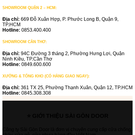
SHOWROOM QUẬN 2 – HCM:
Địa chỉ:
669 Đỗ Xuân Hợp, P. Phước Long B, Quận 9,
TP.HCM
Hotline:
0853.400.400
SHOWROOM CẦN THƠ:
Địa chỉ:
94C Đường 3 tháng 2, Phường Hưng Lợi, Quận
Ninh Kiều, TP.Cần Thơ
Hotline:
0849.600.600
XƯỞNG & TỔNG KHO (CÓ HÀNG GIAO NGAY):
Địa chỉ:
361 TX 25, Phường Thạnh Xuân, Quận 12, TP.HCM
Hotline:
0845.308.308
⭐ GIỚI THIỆU SÀI GÒN DOOR
Công ty Sài Gòn Door là đơn vị chuyên cung cấp cửa chống
cháy, cửa gỗ, cửa nhựa hàng đầu Việt Nam.