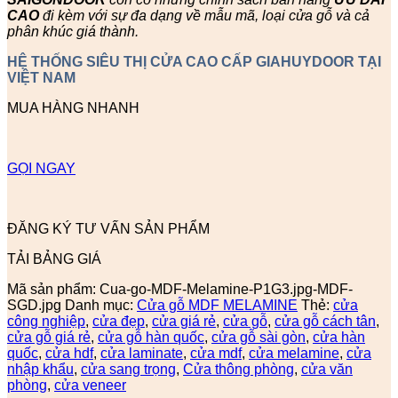
CAO
đi kèm với sự đa dạng về mẫu mã, loại cửa gỗ và cả
phân khúc giá thành.
HỆ THỐNG SIÊU THỊ CỬA CAO CẤP GIAHUYDOOR TẠI
VIỆT NAM
MUA HÀNG NHANH
GỌI NGAY
ĐĂNG KÝ TƯ VẤN SẢN PHẨM
TẢI BẢNG GIÁ
Mã sản phẩm:
Cua-go-MDF-Melamine-P1G3.jpg-MDF-
SGD.jpg
Danh mục:
Cửa gỗ MDF MELAMINE
Thẻ:
cửa
công nghiệp
,
cửa đẹp
,
cửa giá rẻ
,
cửa gỗ
,
cửa gỗ cách tân
,
cửa gỗ giá rẻ
,
cửa gỗ hàn quốc
,
cửa gỗ sài gòn
,
cửa hàn
quốc
,
cửa hdf
,
cửa laminate
,
cửa mdf
,
cửa melamine
,
cửa
nhập khẩu
,
cửa sang trọng
,
Cửa thông phòng
,
cửa văn
phòng
,
cửa veneer