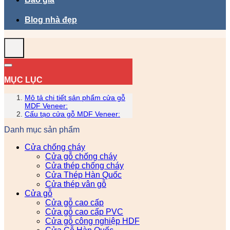
Blog nhà đẹp
MỤC LỤC
Mô tả chi tiết sản phẩm cửa gỗ
MDF Veneer:
Cấu tạo cửa gỗ MDF Veneer:
Danh mục sản phẩm
Cửa chống cháy
Cửa gỗ chống cháy
Cửa thép chống cháy
Cửa Thép Hàn Quốc
Cửa thép vân gỗ
Cửa gỗ
Cửa gỗ cao cấp
Cửa gỗ cao cấp PVC
Cửa gỗ công nghiệp HDF