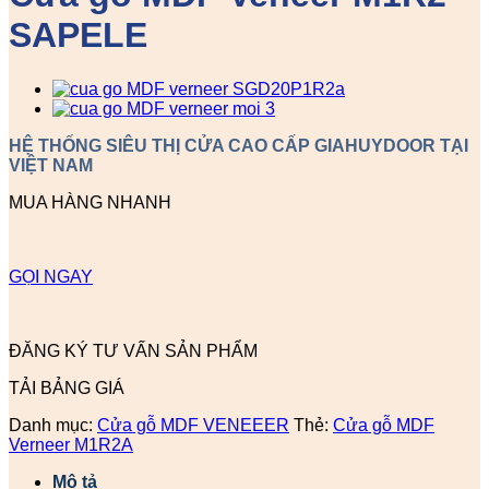
SAPELE
HỆ THỐNG SIÊU THỊ CỬA CAO CẤP GIAHUYDOOR TẠI
VIỆT NAM
MUA HÀNG NHANH
GỌI NGAY
ĐĂNG KÝ TƯ VẤN SẢN PHẨM
TẢI BẢNG GIÁ
Danh mục:
Cửa gỗ MDF VENEEER
Thẻ:
Cửa gỗ MDF
Verneer M1R2A
Mô tả