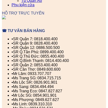
Tủ Quần Áo
Phụ kiện cửa
HỖ TRỢ TRỰC TUYẾN
☎ TƯ VẤN BÁN HÀNG
▪️SR Quận 7: 0818.400.400
▪️SR Quận 9: 0828.400.400
▪️SR Quận 12: 0886.500.500
▪️SR Q.Tân Phú: 0899.400.400
▪️SR Q.Thủ Đức: 0855.400.400
▪️SR Q.Bình Thạnh: 0814.400.400
▪️SR Quận 2: 0853.400.400
▪️SR Cần Thơ: 0849.600.600
▪️Mr Lãm: 0933.707.707
▪️Ms Trang SG: 0834.715.715
▪️Ms Lộc SR: 0826.901.901
▪️Ms Sang: 0834.494.494
▪️Ms Trang Eco: 0847.827.827
▪️Mr Lộc SG: 0854.901.901
▪️Ms Phượng: 0849.627.627
▪️Ms Linh: 0839.310.310