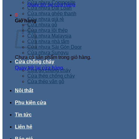
Cửa nhựa Composite
Quay trở lại cửa hàng
Cửa nhựa Đài Loan
Cửa nhựa ghép thanh
0
Cửa nhựa giá rẻ
Giỏ hàng
Cửa nhựa gỗ
Cửa nhựa lõi thép
Cửa nhựa Malaysia
Cửa nhựa nhà tắm
Cửa nhựa Sài Gòn Door
Cửa nhựa Sungyu
Chưa có sản phẩm trong giỏ hàng.
Cửa chống cháy
Quay trở lại cửa hàng
Cửa gỗ chống cháy
Cửa thép chống cháy
Cửa thép vân gỗ
Nội thất
Phụ kiện cửa
Tin tức
Liên hệ
Báo giá