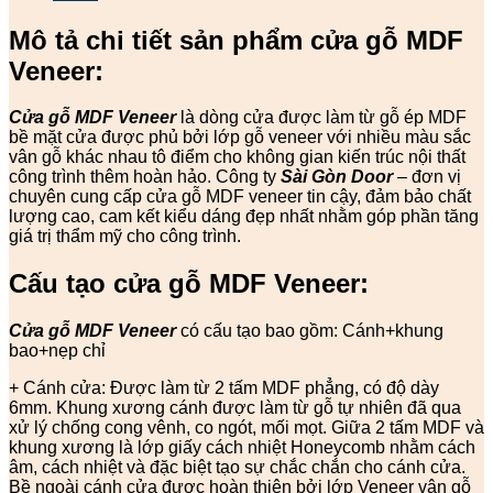
Mô tả chi tiết sản phẩm cửa gỗ MDF
Veneer:
Cửa gỗ MDF Veneer
là dòng cửa được làm từ gỗ ép MDF
bề mặt cửa được phủ bởi lớp gỗ veneer với nhiều màu sắc
vân gỗ khác nhau tô điểm cho không gian kiến trúc nội thất
công trình thêm hoàn hảo. Công ty
Sài Gòn Door
– đơn vị
chuyên cung cấp cửa gỗ MDF veneer tin cậy, đảm bảo chất
lượng cao, cam kết kiểu dáng đẹp nhất nhằm góp phần tăng
giá trị thẩm mỹ cho công trình.
Cấu tạo cửa gỗ MDF Veneer:
Cửa gỗ MDF Veneer
có cấu tạo bao gồm: Cánh+khung
bao+nẹp chỉ
+ Cánh cửa: Được làm từ 2 tấm MDF phẳng, có độ dày
6mm. Khung xương cánh được làm từ gỗ tự nhiên đã qua
xử lý chống cong vênh, co ngót, mối mọt. Giữa 2 tấm MDF và
khung xương là lớp giấy cách nhiệt Honeycomb nhằm cách
âm, cách nhiệt và đặc biệt tạo sự chắc chắn cho cánh cửa.
Bề ngoài cánh cửa được hoàn thiện bởi lớp Veneer vân gỗ