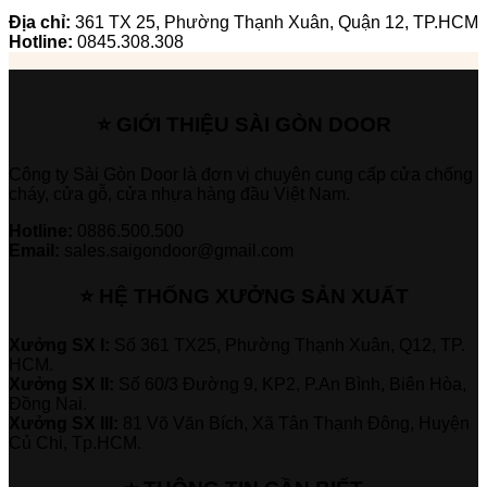
Địa chỉ:
361 TX 25, Phường Thạnh Xuân, Quận 12, TP.HCM
Hotline:
0845.308.308
⭐ GIỚI THIỆU SÀI GÒN DOOR
Công ty Sài Gòn Door là đơn vị chuyên cung cấp cửa chống
cháy, cửa gỗ, cửa nhựa hàng đầu Việt Nam.
Hotline:
0886.500.500
Email:
sales.saigondoor@gmail.com
⭐ HỆ THỐNG XƯỞNG SẢN XUẤT
Xưởng SX I:
Số 361 TX25, Phường Thạnh Xuân, Q12, TP.
HCM.
Xưởng SX II:
Số 60/3 Đường 9, KP2, P.An Bình, Biên Hòa,
Đồng Nai.
Xưởng SX III:
81 Võ Văn Bích, Xã Tân Thạnh Đông, Huyện
Củ Chi, Tp.HCM.