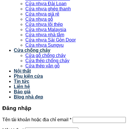
Cửa nhựa Đài Loan
Cửa nhựa ghép thanh
Cửa nhựa giá rẻ
Cửa nhựa gỗ
Cửa nhựa lõi thép
Cửa nhựa Malaysia
Cửa nhựa nhà tắm
Cửa nhựa Sài Gòn Door
Cửa nhựa Sungyu
Cửa chống cháy
Cửa gỗ chống cháy
Cửa thép chống cháy
Cửa thép vân gỗ
Nội thất
Phụ kiện cửa
Tin tức
Liên hệ
Báo giá
Blog nhà đẹp
Đăng nhập
Tên tài khoản hoặc địa chỉ email
*