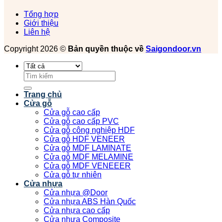
Tổng hợp
Giới thiệu
Liên hệ
Copyright 2026 ©
Bản quyền thuộc về
Saigondoor.vn
Tìm
kiếm:
Trang chủ
Cửa gỗ
Cửa gỗ cao cấp
Cửa gỗ cao cấp PVC
Cửa gỗ công nghiệp HDF
Cửa gỗ HDF VENEER
Cửa gỗ MDF LAMINATE
Cửa gỗ MDF MELAMINE
Cửa gỗ MDF VENEEER
Cửa gỗ tự nhiên
Cửa nhựa
Cửa nhựa @Door
Cửa nhựa ABS Hàn Quốc
Cửa nhựa cao cấp
Cửa nhựa Composite