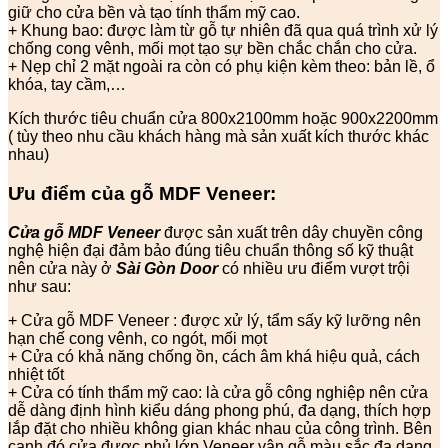
giữ cho cửa bền và tạo tính thẩm mỹ cao.
+ Khung bao: được làm từ gỗ tự nhiên đã qua quá trình xử lý
chống cong vênh, mối mọt tạo sự bền chắc chắn cho cửa.
+ Nẹp chỉ 2 mặt ngoài ra còn có phụ kiện kèm theo: bản lề, ổ
khóa, tay cầm,…
Kích thước tiêu chuẩn cửa 800x2100mm hoặc 900x2200mm
( tùy theo nhu cầu khách hàng mà sản xuất kích thước khác
nhau)
Ưu điểm của gỗ MDF Veneer:
Cửa gỗ MDF Veneer
được sản xuất trên dây chuyền công
nghệ hiện đại đảm bảo đúng tiêu chuẩn thông số kỹ thuật
nên cửa này ở
Sài Gòn Door
có nhiều ưu điểm vượt trội
như sau:
+ Cửa gỗ MDF Veneer : được xử lý, tẩm sấy kỹ lưỡng nên
hạn chế cong vênh, co ngót, mối mọt
+ Cửa có khả năng chống ồn, cách âm khá hiệu quả, cách
nhiệt tốt
+ Cửa có tính thẩm mỹ cao: là cửa gỗ công nghiệp nên cửa
dễ dàng định hình kiểu dáng phong phú, đa dạng, thích hợp
lắp đặt cho nhiều không gian khác nhau của công trình. Bên
cạnh đó cửa được phủ lớp Veneer vân gỗ màu sắc đa dạng