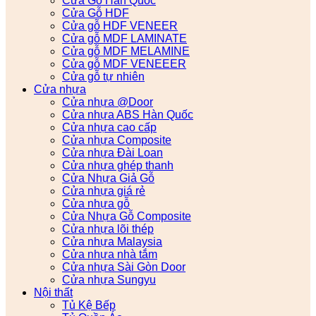
Cửa Gỗ Hàn Quốc
Cửa Gỗ HDF
Cửa gỗ HDF VENEER
Cửa gỗ MDF LAMINATE
Cửa gỗ MDF MELAMINE
Cửa gỗ MDF VENEEER
Cửa gỗ tự nhiên
Cửa nhựa
Cửa nhựa @Door
Cửa nhựa ABS Hàn Quốc
Cửa nhựa cao cấp
Cửa nhựa Composite
Cửa nhựa Đài Loan
Cửa nhựa ghép thanh
Cửa Nhựa Giả Gỗ
Cửa nhựa giá rẻ
Cửa nhựa gỗ
Cửa Nhựa Gỗ Composite
Cửa nhựa lõi thép
Cửa nhựa Malaysia
Cửa nhựa nhà tắm
Cửa nhựa Sài Gòn Door
Cửa nhựa Sungyu
Nội thất
Tủ Kệ Bếp