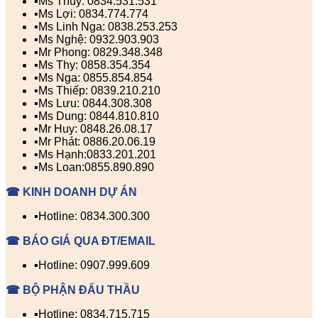
▪️Ms Thúy: 0834.531.531
▪️Ms Lợi: 0834.774.774
▪️Ms Linh Nga: 0838.253.253
▪️Ms Nghệ: 0932.903.903
▪️Mr Phong: 0829.348.348
▪️Ms Thy: 0858.354.354
▪️Ms Nga: 0855.854.854
▪️Ms Thiếp: 0839.210.210
▪️Ms Lưu: 0844.308.308
▪️Ms Dung: 0844.810.810
▪️Mr Huy: 0848.26.08.17
▪️Mr Phát: 0886.20.06.19
▪️Ms Hạnh:0833.201.201
▪️Ms Loan:0855.890.890
☎ KINH DOANH DỰ ÁN
▪️Hotline: 0834.300.300
☎ BÁO GIÁ QUA ĐT/EMAIL
▪️Hotline: 0907.999.609
☎ BỘ PHẬN ĐẤU THẦU
▪️Hotline: 0834.715.715