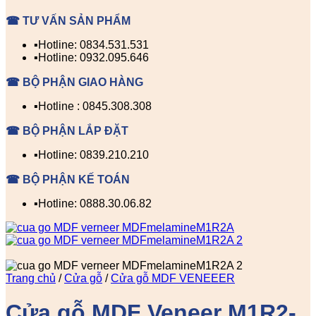
☎ TƯ VẤN SẢN PHẨM
▪️Hotline: 0834.531.531
▪️Hotline: 0932.095.646
☎ BỘ PHẬN GIAO HÀNG
▪️Hotline : 0845.308.308
☎ BỘ PHẬN LẮP ĐẶT
▪️Hotline: 0839.210.210
☎ BỘ PHẬN KẾ TOÁN
▪️Hotline: 0888.30.06.82
Trang chủ
/
Cửa gỗ
/
Cửa gỗ MDF VENEEER
Cửa gỗ MDF Veneer M1R2-