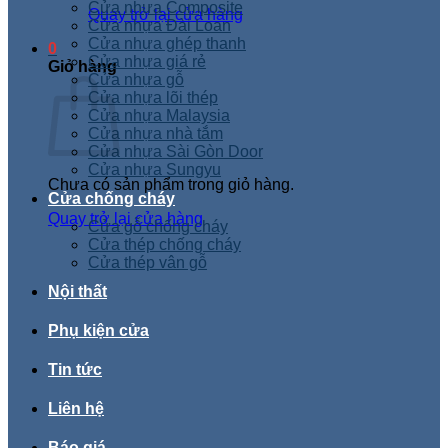
Cửa nhựa Composite
Quay trở lại cửa hàng
Cửa nhựa Đài Loan
Cửa nhựa ghép thanh
0
Cửa nhựa giá rẻ
Giỏ hàng
Cửa nhựa gỗ
Cửa nhựa lõi thép
Cửa nhựa Malaysia
Cửa nhựa nhà tắm
Cửa nhựa Sài Gòn Door
Cửa nhựa Sungyu
Chưa có sản phẩm trong giỏ hàng.
Cửa chống cháy
Quay trở lại cửa hàng
Cửa gỗ chống cháy
Cửa thép chống cháy
Cửa thép vân gỗ
Nội thất
Phụ kiện cửa
Tin tức
Liên hệ
Báo giá