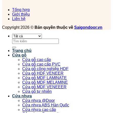
Tổng hợp
Giới thiệu
Liên hệ
Copyright 2026 ©
Bản quyền thuộc về
Saigondoor.vn
Tìm
kiếm:
Trang chủ
Cửa gỗ
Cửa gỗ cao cấp
Cửa gỗ cao cấp PVC
Cửa gỗ công nghiệp HDF
Cửa gỗ HDF VENEER
Cửa gỗ MDF LAMINATE
Cửa gỗ MDF MELAMINE
Cửa gỗ MDF VENEEER
Cửa gỗ tự nhiên
Cửa nhựa
Cửa nhựa @Door
Cửa nhựa ABS Hàn Quốc
Cửa nhựa cao cấp