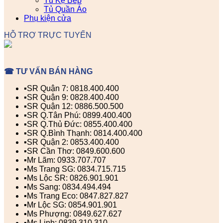
Tủ Kệ Bếp
Tủ Quần Áo
Phụ kiện cửa
HỖ TRỢ TRỰC TUYẾN
☎ TƯ VẤN BÁN HÀNG
▪️SR Quận 7: 0818.400.400
▪️SR Quận 9: 0828.400.400
▪️SR Quận 12: 0886.500.500
▪️SR Q.Tân Phú: 0899.400.400
▪️SR Q.Thủ Đức: 0855.400.400
▪️SR Q.Bình Thạnh: 0814.400.400
▪️SR Quận 2: 0853.400.400
▪️SR Cần Thơ: 0849.600.600
▪️Mr Lãm: 0933.707.707
▪️Ms Trang SG: 0834.715.715
▪️Ms Lộc SR: 0826.901.901
▪️Ms Sang: 0834.494.494
▪️Ms Trang Eco: 0847.827.827
▪️Mr Lộc SG: 0854.901.901
▪️Ms Phượng: 0849.627.627
▪️Ms Linh: 0839.310.310