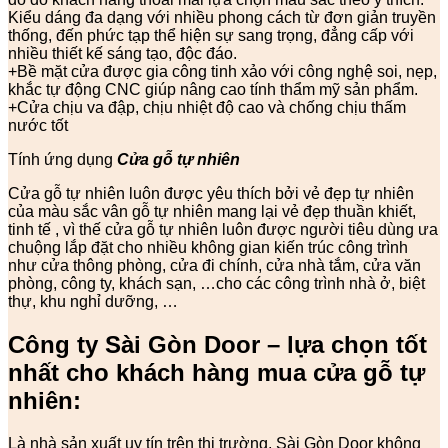
Kiểu dáng đa dạng với nhiều phong cách từ đơn giản truyền
thống, đến phức tạp thể hiện sự sang trọng, đẳng cấp với
nhiều thiết kế sáng tạo, độc đáo.
+Bề mặt cửa được gia công tinh xảo với công nghệ soi, nẹp,
khắc tự động CNC giúp nâng cao tính thẩm mỹ sản phẩm.
+Cửa chịu va đập, chịu nhiệt độ cao và chống chịu thấm
nước tốt
Tính ứng dụng
Cửa gỗ tự nhiên
Cửa gỗ tự nhiên luôn được yêu thích bởi vẻ đẹp tự nhiên
của màu sắc vân gỗ tự nhiên mang lại vẻ đẹp thuần khiết,
tinh tế , vì thế cửa gỗ tự nhiên luôn được người tiêu dùng ưa
chuộng lắp đặt cho nhiều không gian kiến trúc công trình
như cửa thông phòng, cửa đi chính, cửa nhà tắm, cửa văn
phòng, công ty, khách sạn, …cho các công trình nhà ở, biệt
thự, khu nghỉ dưỡng, …
Công ty Sài Gòn Door – lựa chọn tốt
nhất cho khách hàng mua cửa gỗ tự
nhiên:
Là nhà sản xuất uy tín trên thị trường, Sài Gòn Door không