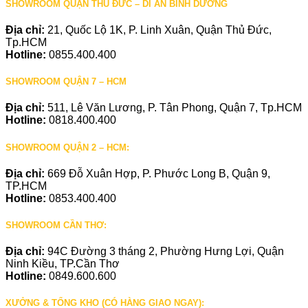
SHOWROOM QUẬN THỦ ĐỨC – DĨ AN BÌNH DƯƠNG
Địa chỉ:
21, Quốc Lộ 1K, P. Linh Xuân, Quận Thủ Đức,
Tp.HCM
Hotline:
0855.400.400
SHOWROOM QUẬN 7 – HCM
Địa chỉ:
511, Lê Văn Lương, P. Tân Phong, Quận 7, Tp.HCM
Hotline:
0818.400.400
SHOWROOM QUẬN 2 – HCM:
Địa chỉ:
669 Đỗ Xuân Hợp, P. Phước Long B, Quận 9,
TP.HCM
Hotline:
0853.400.400
SHOWROOM CẦN THƠ:
Địa chỉ:
94C Đường 3 tháng 2, Phường Hưng Lợi, Quận
Ninh Kiều, TP.Cần Thơ
Hotline:
0849.600.600
XƯỞNG & TỔNG KHO (CÓ HÀNG GIAO NGAY):