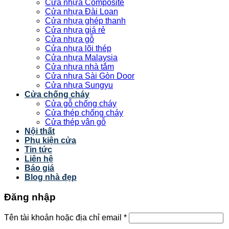
Cửa nhựa Composite
Cửa nhựa Đài Loan
Cửa nhựa ghép thanh
Cửa nhựa giá rẻ
Cửa nhựa gỗ
Cửa nhựa lõi thép
Cửa nhựa Malaysia
Cửa nhựa nhà tắm
Cửa nhựa Sài Gòn Door
Cửa nhựa Sungyu
Cửa chống cháy
Cửa gỗ chống cháy
Cửa thép chống cháy
Cửa thép vân gỗ
Nội thất
Phụ kiện cửa
Tin tức
Liên hệ
Báo giá
Blog nhà đẹp
Đăng nhập
Tên tài khoản hoặc địa chỉ email
*