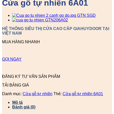
Cửa gỗ tự nhiên 6A01
HỆ THỐNG SIÊU THỊ CỬA CAO CẤP GIAHUYDOOR TẠI
VIỆT NAM
MUA HÀNG NHANH
GỌI NGAY
ĐĂNG KÝ TƯ VẤN SẢN PHẨM
TẢI BẢNG GIÁ
Danh mục:
Cửa gỗ tự nhiên
Thẻ:
Cửa gỗ tự nhiên 6A01
Mô tả
Đánh giá (0)