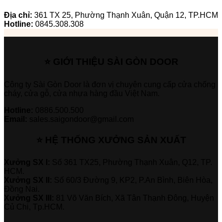
Địa chỉ:
361 TX 25, Phường Thạnh Xuân, Quận 12, TP.HCM
Hotline:
0845.308.308
⭐ GIỚI THIỆU SÀI GÒN DOOR
Công ty Sài Gòn Door là đơn vị chuyên cung cấp cửa chống
cháy, cửa gỗ, cửa nhựa hàng đầu Việt Nam.
Hotline:
0886.500.500
Email:
sales.saigondoor@gmail.com
⭐ HỆ THỐNG XƯỞNG SẢN XUẤT
Xưởng SX I:
Số 361 TX25, Phường Thạnh Xuân, Q12, TP.
HCM.
Xưởng SX II:
Số 60/3 Đường 9, KP2, P.An Bình, Biên Hòa,
Đồng Nai.
Xưởng SX III:
81 Võ Văn Bích, Xã Tân Thạnh Đông, Huyện
Củ Chi, Tp.HCM.