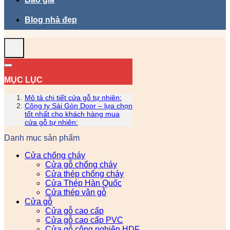
Blog nhà đẹp
MỤC LỤC
Mô tả chi tiết cửa gỗ tự nhiên:
Công ty Sài Gòn Door – lựa chọn
tốt nhất cho khách hàng mua
cửa gỗ tự nhiên:
Danh mục sản phẩm
Cửa chống cháy
Cửa gỗ chống cháy
Cửa thép chống cháy
Cửa Thép Hàn Quốc
Cửa thép vân gỗ
Cửa gỗ
Cửa gỗ cao cấp
Cửa gỗ cao cấp PVC
Cửa gỗ công nghiệp HDF