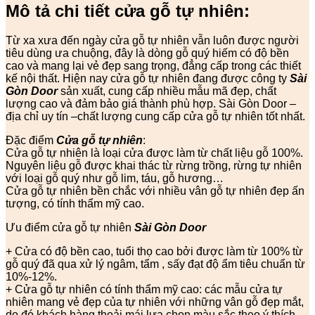
Mô tả chi tiết cửa gỗ tự nhiên:
Từ xa xưa đến ngày cửa gỗ tự nhiên vẫn luôn được người
tiêu dùng ưa chuộng, đây là dòng gỗ quý hiếm có độ bền
cao và mang lại vẻ đẹp sang trọng, đẳng cấp trong các thiết
kế nội thất. Hiện nay cửa gỗ tự nhiên đang được công ty
Sài
Gòn Door
sản xuất, cung cấp nhiều mẫu mã đẹp, chất
lượng cao và đảm bảo giá thành phù hợp. Sài Gòn Door –
địa chỉ uy tín –chất lượng cung cấp cửa gỗ tự nhiên tốt nhất.
Đặc điểm
Cửa gỗ tự nhiên
:
Cửa gỗ tự nhiên là loại cửa được làm từ chất liệu gỗ 100%.
Nguyên liệu gỗ được khai thác từ rừng trồng, rừng tự nhiên
với loại gỗ quý như gỗ lim, táu, gỗ hương…
Cửa gỗ tự nhiên bền chắc với nhiều vân gỗ tự nhiên đẹp ấn
tượng, có tính thẩm mỹ cao.
Ưu điểm cửa gỗ tự nhiên
Sài Gòn Door
+ Cửa có độ bền cao, tuổi thọ cao bởi được làm từ 100% từ
gỗ quý đã qua xử lý ngâm, tẩm , sấy đạt độ ẩm tiêu chuẩn từ
10%-12%.
+ Cửa gỗ tự nhiên có tính thẩm mỹ cao: các mẫu cửa tự
nhiên mang vẻ đẹp của tự nhiên với những vân gỗ đẹp mắt,
do đó khách hàng thoải mái lựa chọn màu sắc theo ý thích.