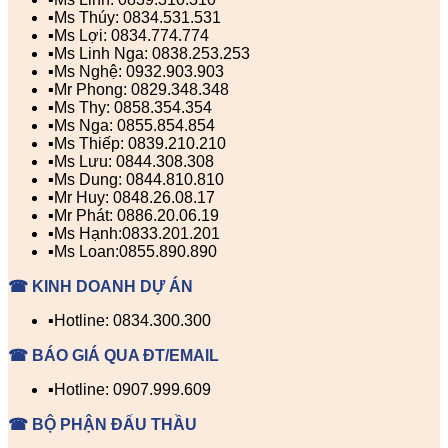
▪️Ms Thúy: 0834.531.531
▪️Ms Lợi: 0834.774.774
▪️Ms Linh Nga: 0838.253.253
▪️Ms Nghệ: 0932.903.903
▪️Mr Phong: 0829.348.348
▪️Ms Thy: 0858.354.354
▪️Ms Nga: 0855.854.854
▪️Ms Thiếp: 0839.210.210
▪️Ms Lưu: 0844.308.308
▪️Ms Dung: 0844.810.810
▪️Mr Huy: 0848.26.08.17
▪️Mr Phát: 0886.20.06.19
▪️Ms Hạnh:0833.201.201
▪️Ms Loan:0855.890.890
☎ KINH DOANH DỰ ÁN
▪️Hotline: 0834.300.300
☎ BÁO GIÁ QUA ĐT/EMAIL
▪️Hotline: 0907.999.609
☎ BỘ PHẬN ĐẤU THẦU