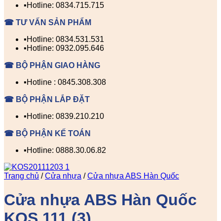
▪️Hotline: 0834.715.715
☎ TƯ VẤN SẢN PHẨM
▪️Hotline: 0834.531.531
▪️Hotline: 0932.095.646
☎ BỘ PHẬN GIAO HÀNG
▪️Hotline : 0845.308.308
☎ BỘ PHẬN LẮP ĐẶT
▪️Hotline: 0839.210.210
☎ BỘ PHẬN KẾ TOÁN
▪️Hotline: 0888.30.06.82
Trang chủ
/
Cửa nhựa
/
Cửa nhựa ABS Hàn Quốc
Cửa nhựa ABS Hàn Quốc
KOS 111 (3)