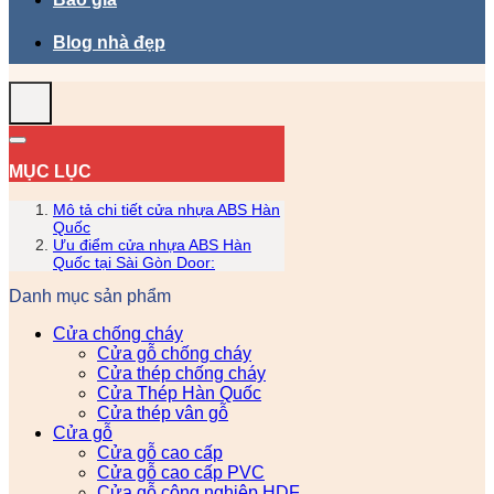
Blog nhà đẹp
MỤC LỤC
Mô tả chi tiết cửa nhựa ABS Hàn
Quốc
Ưu điểm cửa nhựa ABS Hàn
Quốc tại Sài Gòn Door:
Danh mục sản phẩm
Cửa chống cháy
Cửa gỗ chống cháy
Cửa thép chống cháy
Cửa Thép Hàn Quốc
Cửa thép vân gỗ
Cửa gỗ
Cửa gỗ cao cấp
Cửa gỗ cao cấp PVC
Cửa gỗ công nghiệp HDF