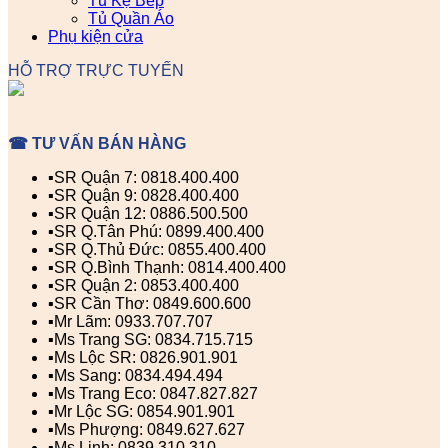
Tủ Kệ Bếp
Tủ Quần Áo
Phụ kiện cửa
HỖ TRỢ TRỰC TUYẾN
☎ TƯ VẤN BÁN HÀNG
▪️SR Quận 7: 0818.400.400
▪️SR Quận 9: 0828.400.400
▪️SR Quận 12: 0886.500.500
▪️SR Q.Tân Phú: 0899.400.400
▪️SR Q.Thủ Đức: 0855.400.400
▪️SR Q.Bình Thạnh: 0814.400.400
▪️SR Quận 2: 0853.400.400
▪️SR Cần Thơ: 0849.600.600
▪️Mr Lãm: 0933.707.707
▪️Ms Trang SG: 0834.715.715
▪️Ms Lộc SR: 0826.901.901
▪️Ms Sang: 0834.494.494
▪️Ms Trang Eco: 0847.827.827
▪️Mr Lộc SG: 0854.901.901
▪️Ms Phượng: 0849.627.627
▪️Ms Linh: 0839.310.310