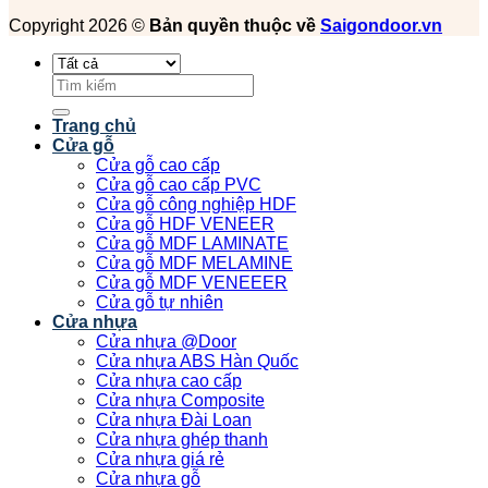
Copyright 2026 ©
Bản quyền thuộc về
Saigondoor.vn
Tìm
kiếm:
Trang chủ
Cửa gỗ
Cửa gỗ cao cấp
Cửa gỗ cao cấp PVC
Cửa gỗ công nghiệp HDF
Cửa gỗ HDF VENEER
Cửa gỗ MDF LAMINATE
Cửa gỗ MDF MELAMINE
Cửa gỗ MDF VENEEER
Cửa gỗ tự nhiên
Cửa nhựa
Cửa nhựa @Door
Cửa nhựa ABS Hàn Quốc
Cửa nhựa cao cấp
Cửa nhựa Composite
Cửa nhựa Đài Loan
Cửa nhựa ghép thanh
Cửa nhựa giá rẻ
Cửa nhựa gỗ