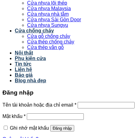
Cửa nhựa lõi thép
Cửa nhựa Malaysia
Cửa nhựa nhà tắm
Cửa nhựa Sài Gòn Door
Cửa nhựa Sungyu
Cửa chống cháy
Cửa gỗ chống cháy
Cửa thép chống cháy
Cửa thép vân gỗ
Nội thất
Phụ kiện cửa
Tin tức
Liên hệ
Báo giá
Blog nhà đẹp
Đăng nhập
Tên tài khoản hoặc địa chỉ email
*
Mật khẩu
*
Ghi nhớ mật khẩu
Đăng nhập