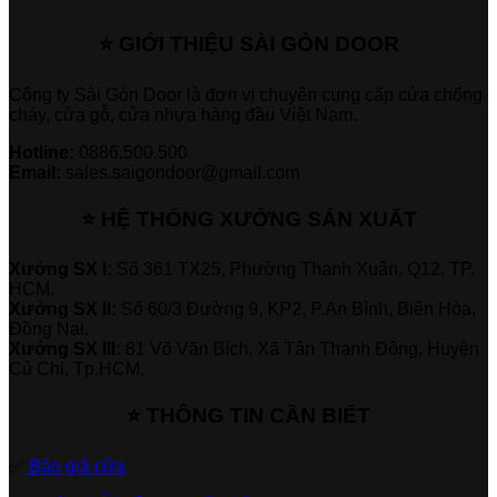
⭐ GIỚI THIỆU SÀI GÒN DOOR
Công ty Sài Gòn Door là đơn vị chuyên cung cấp cửa chống
cháy, cửa gỗ, cửa nhựa hàng đầu Việt Nam.
Hotline:
0886.500.500
Email:
sales.saigondoor@gmail.com
⭐ HỆ THỐNG XƯỞNG SẢN XUẤT
Xưởng SX I:
Số 361 TX25, Phường Thạnh Xuân, Q12, TP.
HCM.
Xưởng SX II:
Số 60/3 Đường 9, KP2, P.An Bình, Biên Hòa,
Đồng Nai.
Xưởng SX III:
81 Võ Văn Bích, Xã Tân Thạnh Đông, Huyện
Củ Chi, Tp.HCM.
⭐ THÔNG TIN CẦN BIẾT
✅
Báo giá cửa