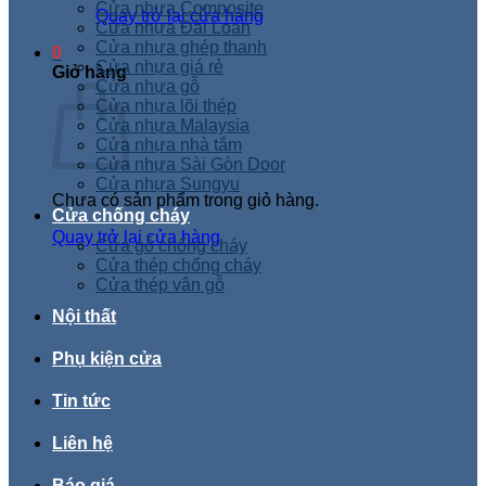
Cửa nhựa Composite
Quay trở lại cửa hàng
Cửa nhựa Đài Loan
Cửa nhựa ghép thanh
0
Cửa nhựa giá rẻ
Giỏ hàng
Cửa nhựa gỗ
Cửa nhựa lõi thép
Cửa nhựa Malaysia
Cửa nhựa nhà tắm
Cửa nhựa Sài Gòn Door
Cửa nhựa Sungyu
Chưa có sản phẩm trong giỏ hàng.
Cửa chống cháy
Quay trở lại cửa hàng
Cửa gỗ chống cháy
Cửa thép chống cháy
Cửa thép vân gỗ
Nội thất
Phụ kiện cửa
Tin tức
Liên hệ
Báo giá