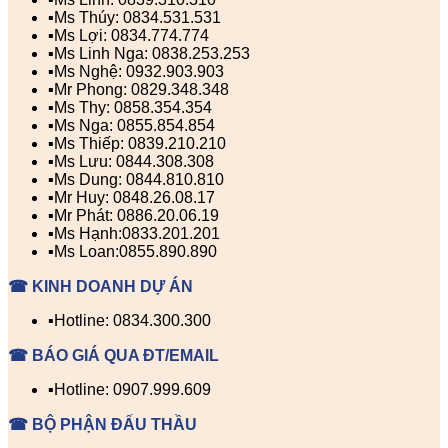
▪️Ms Thúy: 0834.531.531
▪️Ms Lợi: 0834.774.774
▪️Ms Linh Nga: 0838.253.253
▪️Ms Nghệ: 0932.903.903
▪️Mr Phong: 0829.348.348
▪️Ms Thy: 0858.354.354
▪️Ms Nga: 0855.854.854
▪️Ms Thiếp: 0839.210.210
▪️Ms Lưu: 0844.308.308
▪️Ms Dung: 0844.810.810
▪️Mr Huy: 0848.26.08.17
▪️Mr Phát: 0886.20.06.19
▪️Ms Hạnh:0833.201.201
▪️Ms Loan:0855.890.890
☎ KINH DOANH DỰ ÁN
▪️Hotline: 0834.300.300
☎ BÁO GIÁ QUA ĐT/EMAIL
▪️Hotline: 0907.999.609
☎ BỘ PHẬN ĐẤU THẦU