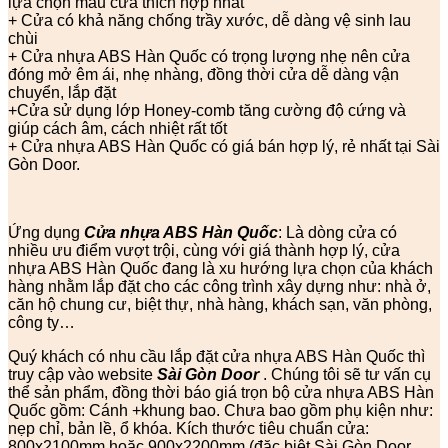
lựa chọn mẫu cửa thích hợp nhất
+ Cửa có khả năng chống trầy xước, dễ dàng vệ sinh lau
chùi
+ Cửa nhựa ABS Hàn Quốc có trọng lượng nhẹ nên cửa
đóng mở êm ái, nhẹ nhàng, đồng thời cửa dễ dàng vận
chuyển, lắp đặt
+Cửa sử dụng lớp Honey-comb tăng cường độ cứng và
giúp cách âm, cách nhiệt rất tốt
+ Cửa nhựa ABS Hàn Quốc có giá bán hợp lý, rẻ nhất tại Sài
Gòn Door.
Ứng dụng
Cửa nhựa ABS Hàn Quốc
: Là dòng cửa có
nhiều ưu điểm vượt trội, cùng với giá thành hợp lý, cửa
nhựa ABS Hàn Quốc đang là xu hướng lựa chọn của khách
hàng nhằm lắp đặt cho các công trình xây dựng như: nhà ở,
căn hộ chung cư, biệt thự, nhà hàng, khách sạn, văn phòng,
công ty…
Quý khách có nhu cầu lắp đặt cửa nhựa ABS Hàn Quốc thì
truy cập vào website
Sài Gòn Door
. Chúng tôi sẽ tư vấn cụ
thể sản phẩm, đồng thời báo giá trọn bộ cửa nhựa ABS Hàn
Quốc gồm: Cánh +khung bao. Chưa bao gồm phụ kiện như:
nẹp chỉ, bản lề, ổ khóa. Kích thước tiêu chuẩn cửa:
800x2100mm hoặc 900x2200mm (đặc biệt Sài Gòn Door