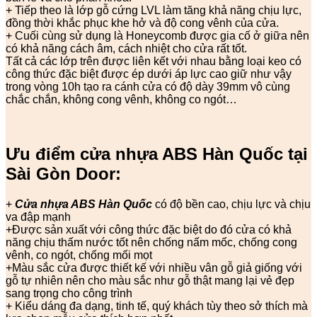
+ Tiếp theo là lớp gỗ cứng LVL làm tăng khả năng chịu lực,
đồng thời khắc phục khe hở và độ cong vênh của cửa.
+ Cuối cùng sử dụng là Honeycomb được gia cố ở giữa nên
có khả năng cách âm, cách nhiệt cho cửa rất tốt.
Tất cả các lớp trên được liên kết với nhau bằng loại keo có
công thức đặc biệt được ép dưới áp lực cao giữ như vậy
trong vòng 10h tạo ra cánh cửa có độ dày 39mm vô cùng
chắc chắn, không cong vênh, không co ngót…
Ưu điểm cửa nhựa ABS Hàn Quốc tại
Sài Gòn Door:
+
Cửa nhựa ABS Hàn Quốc
có độ bền cao, chịu lực và chịu
va đập mạnh
+Được sản xuất với công thức đặc biệt do đó cửa có khả
năng chịu thấm nước tốt nên chống nấm mốc, chống cong
vênh, co ngót, chống mối mọt
+Màu sắc cửa được thiết kế với nhiều vân gỗ giả giống với
gỗ tự nhiên nên cho màu sắc như gỗ thật mang lại vẻ đẹp
sang trọng cho công trình
+ Kiểu dáng đa dạng, tinh tế, quý khách tùy theo sở thích mà