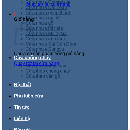
Cửa nhựa Composite
Quay trở lại cửa hàng
Cửa nhựa Đài Loan
Cửa nhựa ghép thanh
0
Cửa nhựa giá rẻ
Giỏ hàng
Cửa nhựa gỗ
Cửa nhựa lõi thép
Cửa nhựa Malaysia
Cửa nhựa nhà tắm
Cửa nhựa Sài Gòn Door
Cửa nhựa Sungyu
Chưa có sản phẩm trong giỏ hàng.
Cửa chống cháy
Quay trở lại cửa hàng
Cửa gỗ chống cháy
Cửa thép chống cháy
Cửa thép vân gỗ
Nội thất
Phụ kiện cửa
Tin tức
Liên hệ
Báo giá