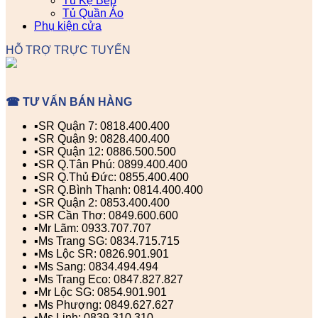
Tủ Kệ Bếp
Tủ Quần Áo
Phụ kiện cửa
HỖ TRỢ TRỰC TUYẾN
☎ TƯ VẤN BÁN HÀNG
▪️SR Quận 7: 0818.400.400
▪️SR Quận 9: 0828.400.400
▪️SR Quận 12: 0886.500.500
▪️SR Q.Tân Phú: 0899.400.400
▪️SR Q.Thủ Đức: 0855.400.400
▪️SR Q.Bình Thạnh: 0814.400.400
▪️SR Quận 2: 0853.400.400
▪️SR Cần Thơ: 0849.600.600
▪️Mr Lãm: 0933.707.707
▪️Ms Trang SG: 0834.715.715
▪️Ms Lộc SR: 0826.901.901
▪️Ms Sang: 0834.494.494
▪️Ms Trang Eco: 0847.827.827
▪️Mr Lộc SG: 0854.901.901
▪️Ms Phượng: 0849.627.627
▪️Ms Linh: 0839.310.310