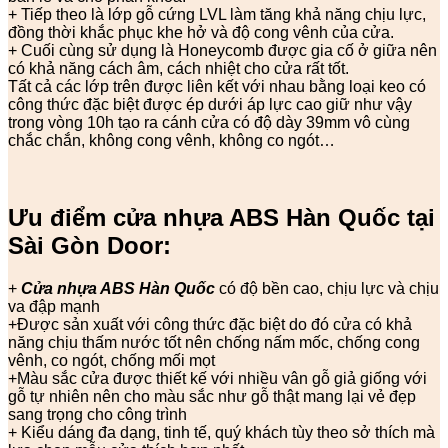
+ Tiếp theo là lớp gỗ cứng LVL làm tăng khả năng chịu lực,
đồng thời khắc phục khe hở và độ cong vênh của cửa.
+ Cuối cùng sử dụng là Honeycomb được gia cố ở giữa nên
có khả năng cách âm, cách nhiệt cho cửa rất tốt.
Tất cả các lớp trên được liên kết với nhau bằng loại keo có
công thức đặc biệt được ép dưới áp lực cao giữ như vậy
trong vòng 10h tạo ra cánh cửa có độ dày 39mm vô cùng
chắc chắn, không cong vênh, không co ngót…
Ưu điểm cửa nhựa ABS Hàn Quốc tại
Sài Gòn Door:
+
Cửa nhựa ABS Hàn Quốc
có độ bền cao, chịu lực và chịu
va đập mạnh
+Được sản xuất với công thức đặc biệt do đó cửa có khả
năng chịu thấm nước tốt nên chống nấm mốc, chống cong
vênh, co ngót, chống mối mọt
+Màu sắc cửa được thiết kế với nhiều vân gỗ giả giống với
gỗ tự nhiên nên cho màu sắc như gỗ thật mang lại vẻ đẹp
sang trọng cho công trình
+ Kiểu dáng đa dạng, tinh tế, quý khách tùy theo sở thích mà