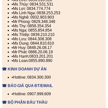
▪️Ms Thúy: 0834.531.531
▪️Ms Lợi: 0834.774.774
▪️Ms Linh Nga: 0838.253.253
▪️Ms Nghệ: 0932.903.903
▪️Mr Phong: 0829.348.348
▪️Ms Thy: 0858.354.354
▪️Ms Nga: 0855.854.854
▪️Ms Thiếp: 0839.210.210
▪️Ms Lưu: 0844.308.308
▪️Ms Dung: 0844.810.810
▪️Mr Huy: 0848.26.08.17
▪️Mr Phát: 0886.20.06.19
▪️Ms Hạnh:0833.201.201
▪️Ms Loan:0855.890.890
☎ KINH DOANH DỰ ÁN
▪️Hotline: 0834.300.300
☎ BÁO GIÁ QUA ĐT/EMAIL
▪️Hotline: 0907.999.609
☎ BỘ PHẬN ĐẤU THẦU