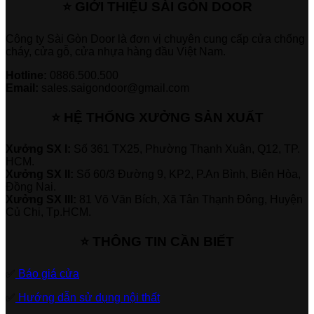
⭐ GIỚI THIỆU SÀI GÒN DOOR
Công ty Sài Gòn Door là đơn vị chuyên cung cấp cửa chống
cháy, cửa gỗ, cửa nhựa hàng đầu Việt Nam.
Hotline:
0886.500.500
Email:
sales.saigondoor@gmail.com
⭐ HỆ THỐNG XƯỞNG SẢN XUẤT
Xưởng SX I:
Số 361 TX25, Phường Thạnh Xuân, Q12, TP.
HCM.
Xưởng SX II:
Số 60/3 Đường 9, KP2, P.An Bình, Biên Hòa,
Đồng Nai.
Xưởng SX III:
81 Võ Văn Bích, Xã Tân Thạnh Đông, Huyện
Củ Chi, Tp.HCM.
⭐ THÔNG TIN CẦN BIẾT
✅
Báo giá cửa
✅
Hướng dẫn sử dụng nội thất