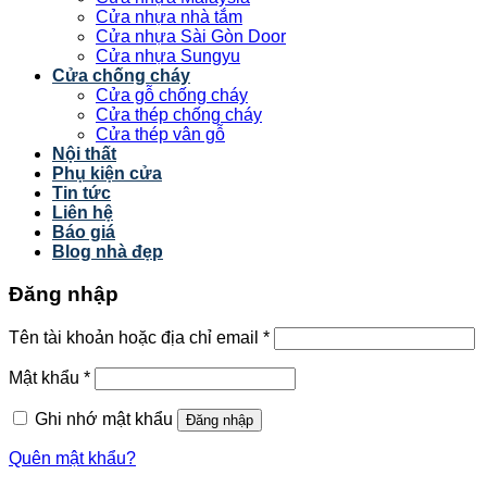
Cửa nhựa nhà tắm
Cửa nhựa Sài Gòn Door
Cửa nhựa Sungyu
Cửa chống cháy
Cửa gỗ chống cháy
Cửa thép chống cháy
Cửa thép vân gỗ
Nội thất
Phụ kiện cửa
Tin tức
Liên hệ
Báo giá
Blog nhà đẹp
Đăng nhập
Tên tài khoản hoặc địa chỉ email
*
Mật khẩu
*
Ghi nhớ mật khẩu
Đăng nhập
Quên mật khẩu?