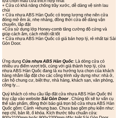
lựa chọn mẫu cửa thích hợp nhất
+ Cửa có khả năng chống trầy xước, dễ dàng vệ sinh lau
chùi
+ Cửa nhựa ABS Hàn Quốc có trọng lượng nhẹ nên cửa
đóng mở êm ái, nhẹ nhàng, đồng thời cửa dễ dàng vận
chuyển, lắp đặt
+Cửa sử dụng lớp Honey-comb tăng cường độ cứng và
giúp cách âm, cách nhiệt rất tốt
+ Cửa nhựa ABS Hàn Quốc có giá bán hợp lý, rẻ nhất tại Sài
Gòn Door.
Ứng dụng
Cửa nhựa ABS Hàn Quốc
: Là dòng cửa có
nhiều ưu điểm vượt trội, cùng với giá thành hợp lý, cửa
nhựa ABS Hàn Quốc đang là xu hướng lựa chọn của khách
hàng nhằm lắp đặt cho các công trình xây dựng như: nhà ở,
căn hộ chung cư, biệt thự, nhà hàng, khách sạn, văn phòng,
công ty…
Quý khách có nhu cầu lắp đặt cửa nhựa ABS Hàn Quốc thì
truy cập vào website
Sài Gòn Door
. Chúng tôi sẽ tư vấn cụ
thể sản phẩm, đồng thời báo giá trọn bộ cửa nhựa ABS Hàn
Quốc gồm: Cánh +khung bao. Chưa bao gồm phụ kiện như:
nẹp chỉ, bản lề, ổ khóa. Kích thước tiêu chuẩn cửa:
800x2100mm hoặc 900x2200mm (đặc biệt Sài Gòn Door