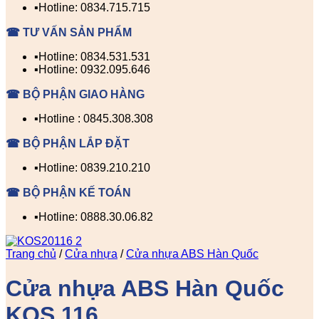
▪️Hotline: 0834.715.715
☎ TƯ VẤN SẢN PHẨM
▪️Hotline: 0834.531.531
▪️Hotline: 0932.095.646
☎ BỘ PHẬN GIAO HÀNG
▪️Hotline : 0845.308.308
☎ BỘ PHẬN LẮP ĐẶT
▪️Hotline: 0839.210.210
☎ BỘ PHẬN KẾ TOÁN
▪️Hotline: 0888.30.06.82
Trang chủ
/
Cửa nhựa
/
Cửa nhựa ABS Hàn Quốc
Cửa nhựa ABS Hàn Quốc
KOS 116