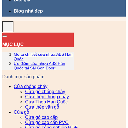
Blog nhà đẹp
MỤC LỤC
Mô tả chi tiết cửa nhựa ABS Hàn
Quốc
Ưu điểm cửa nhựa ABS Hàn
Quốc tại Sài Gòn Door:
Danh mục sản phẩm
Cửa chống cháy
Cửa gỗ chống cháy
Cửa thép chống cháy
Cửa Thép Hàn Quốc
Cửa thép vân gỗ
Cửa gỗ
Cửa gỗ cao cấp
Cửa gỗ cao cấp PVC
Cửa gỗ công nghiệp HDF