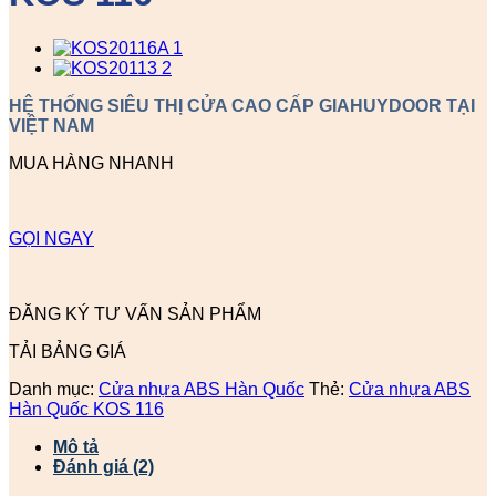
HỆ THỐNG SIÊU THỊ CỬA CAO CẤP GIAHUYDOOR TẠI
VIỆT NAM
MUA HÀNG NHANH
GỌI NGAY
ĐĂNG KÝ TƯ VẤN SẢN PHẨM
TẢI BẢNG GIÁ
Danh mục:
Cửa nhựa ABS Hàn Quốc
Thẻ:
Cửa nhựa ABS
Hàn Quốc KOS 116
Mô tả
Đánh giá (2)