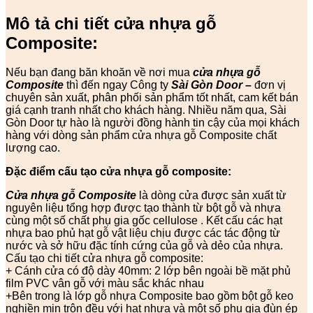
Mô tả chi tiết cửa nhựa gỗ
Composite:
Nếu bạn đang băn khoăn về nơi mua
cửa nhựa gỗ
Composite
thì đến ngay Công ty
Sài Gòn Door
–
đơn vị
chuyên sản xuất, phân phối sản phẩm tốt nhất, cam kết bán
giá cạnh tranh nhất cho khách hàng. Nhiều năm qua, Sài
Gòn Door tự hào là người đồng hành tin cậy của mọi khách
hàng với dòng sản phẩm cửa nhựa gỗ Composite chất
lượng cao.
Đặc điểm cấu tạo cửa nhựa gỗ composite:
Cửa nhựa gỗ Composite
là dòng cửa được sản xuất từ
nguyên liệu tổng hợp được tạo thành từ bột gỗ và nhựa
cùng một số chất phụ gia gốc cellulose . Kết cấu các hạt
nhựa bao phủ hạt gỗ vật liệu chịu được các tác động từ
nước và sở hữu đặc tính cứng của gỗ và dẻo của nhựa.
Cấu tạo chi tiết cửa nhựa gỗ composite:
+ Cánh cửa có độ dày 40mm: 2 lớp bên ngoài bề mặt phủ
film PVC vân gỗ với màu sắc khác nhau
+Bên trong là lớp gỗ nhựa Composite bao gồm bột gỗ keo
nghiền mịn trộn đều với hạt nhựa và một số phụ gia đùn ép