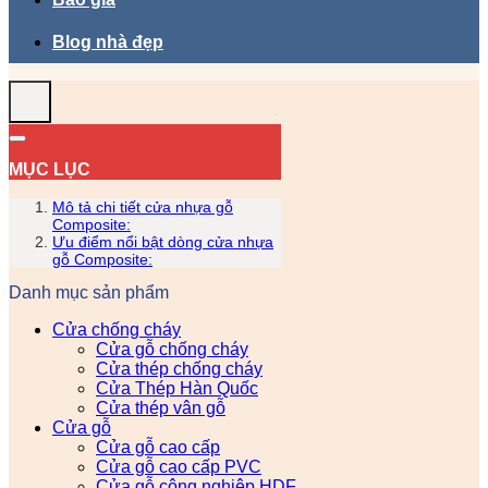
Blog nhà đẹp
MỤC LỤC
Mô tả chi tiết cửa nhựa gỗ
Composite:
Ưu điểm nổi bật dòng cửa nhựa
gỗ Composite:
Danh mục sản phẩm
Cửa chống cháy
Cửa gỗ chống cháy
Cửa thép chống cháy
Cửa Thép Hàn Quốc
Cửa thép vân gỗ
Cửa gỗ
Cửa gỗ cao cấp
Cửa gỗ cao cấp PVC
Cửa gỗ công nghiệp HDF