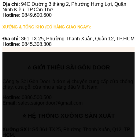
Địa chỉ:
94C Đường 3 tháng 2, Phường Hưng Lợi, Quận
Ninh Kiều, TP.Cần Thơ
Hotline:
0849.600.600
XƯỞNG & TỔNG KHO (CÓ HÀNG GIAO NGAY):
Địa chỉ:
361 TX 25, Phường Thạnh Xuân, Quận 12, TP.HCM
Hotline:
0845.308.308
⭐ GIỚI THIỆU SÀI GÒN DOOR
Công ty Sài Gòn Door là đơn vị chuyên cung cấp cửa chống
cháy, cửa gỗ, cửa nhựa hàng đầu Việt Nam.
Hotline:
0886.500.500
Email:
sales.saigondoor@gmail.com
⭐ HỆ THỐNG XƯỞNG SẢN XUẤT
Xưởng SX I:
Số 361 TX25, Phường Thạnh Xuân, Q12, TP.
HCM.