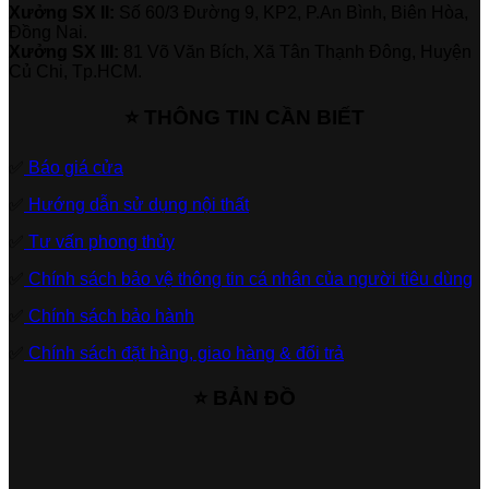
Xưởng SX II:
Số 60/3 Đường 9, KP2, P.An Bình, Biên Hòa,
Đồng Nai.
Xưởng SX III:
81 Võ Văn Bích, Xã Tân Thạnh Đông, Huyện
Củ Chi, Tp.HCM.
⭐ THÔNG TIN CẦN BIẾT
✅
Báo giá cửa
✅
Hướng dẫn sử dụng nội thất
✅
Tư vấn phong thủy
✅
Chính sách bảo vệ thông tin cá nhân của người tiêu dùng
✅
Chính sách bảo hành
✅
Chính sách đặt hàng, giao hàng & đổi trả
⭐ BẢN ĐỒ