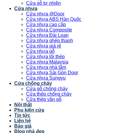
Cửa gỗ tự nhiên
Cửa nhựa
Cửa nhựa @Door
Cửa nhựa ABS Hàn Quốc
Cửa nhựa cao cấp
Cửa nhựa Composite
Cửa nhựa Đài Loan
Cửa nhựa ghép thanh
Cửa nhựa giá rẻ
Cửa nhựa gỗ
Cửa nhựa lõi thép
Cửa nhựa Malaysia
Cửa nhựa nhà tắm
Cửa nhựa Sài Gòn Door
Cửa nhựa Sungyu
Cửa chống cháy
Cửa gỗ chống cháy
Cửa thép chống cháy
Cửa thép vân gỗ
Nội thất
Phụ kiện cửa
Tin tức
Liên hệ
Báo giá
Blog nhà đẹp