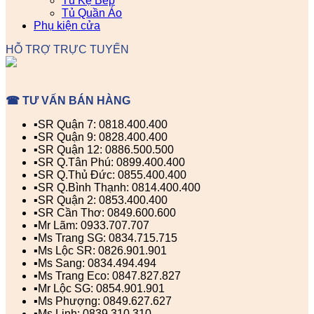
Tủ Kệ Bếp
Tủ Quần Áo
Phụ kiện cửa
HỖ TRỢ TRỰC TUYẾN
☎ TƯ VẤN BÁN HÀNG
▪️SR Quận 7: 0818.400.400
▪️SR Quận 9: 0828.400.400
▪️SR Quận 12: 0886.500.500
▪️SR Q.Tân Phú: 0899.400.400
▪️SR Q.Thủ Đức: 0855.400.400
▪️SR Q.Bình Thạnh: 0814.400.400
▪️SR Quận 2: 0853.400.400
▪️SR Cần Thơ: 0849.600.600
▪️Mr Lãm: 0933.707.707
▪️Ms Trang SG: 0834.715.715
▪️Ms Lộc SR: 0826.901.901
▪️Ms Sang: 0834.494.494
▪️Ms Trang Eco: 0847.827.827
▪️Mr Lộc SG: 0854.901.901
▪️Ms Phượng: 0849.627.627
▪️Ms Linh: 0839.310.310