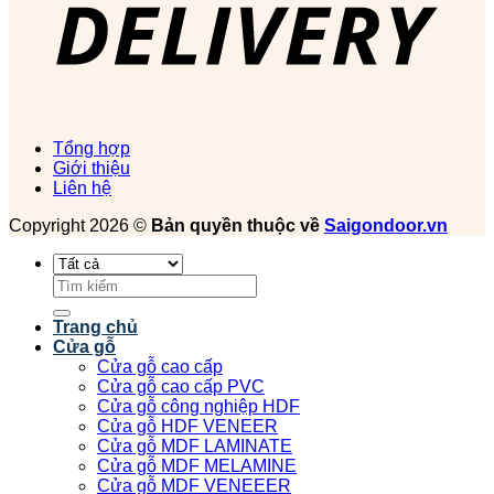
Tổng hợp
Giới thiệu
Liên hệ
Copyright 2026 ©
Bản quyền thuộc về
Saigondoor.vn
Tìm
kiếm:
Trang chủ
Cửa gỗ
Cửa gỗ cao cấp
Cửa gỗ cao cấp PVC
Cửa gỗ công nghiệp HDF
Cửa gỗ HDF VENEER
Cửa gỗ MDF LAMINATE
Cửa gỗ MDF MELAMINE
Cửa gỗ MDF VENEEER