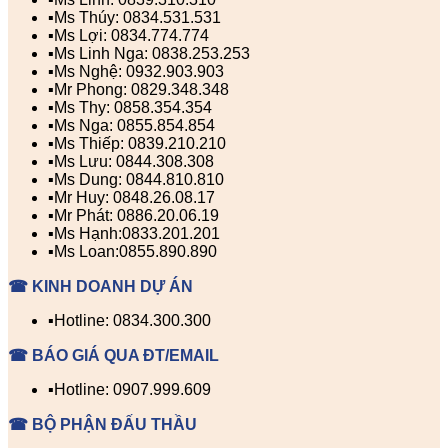
▪️Ms Thúy: 0834.531.531
▪️Ms Lợi: 0834.774.774
▪️Ms Linh Nga: 0838.253.253
▪️Ms Nghệ: 0932.903.903
▪️Mr Phong: 0829.348.348
▪️Ms Thy: 0858.354.354
▪️Ms Nga: 0855.854.854
▪️Ms Thiếp: 0839.210.210
▪️Ms Lưu: 0844.308.308
▪️Ms Dung: 0844.810.810
▪️Mr Huy: 0848.26.08.17
▪️Mr Phát: 0886.20.06.19
▪️Ms Hạnh:0833.201.201
▪️Ms Loan:0855.890.890
☎ KINH DOANH DỰ ÁN
▪️Hotline: 0834.300.300
☎ BÁO GIÁ QUA ĐT/EMAIL
▪️Hotline: 0907.999.609
☎ BỘ PHẬN ĐẤU THẦU