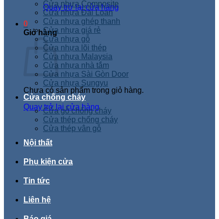
Cửa nhựa Composite
Quay trở lại cửa hàng
Cửa nhựa Đài Loan
Cửa nhựa ghép thanh
0
Cửa nhựa giá rẻ
Giỏ hàng
Cửa nhựa gỗ
Cửa nhựa lõi thép
Cửa nhựa Malaysia
Cửa nhựa nhà tắm
Cửa nhựa Sài Gòn Door
Cửa nhựa Sungyu
Chưa có sản phẩm trong giỏ hàng.
Cửa chống cháy
Quay trở lại cửa hàng
Cửa gỗ chống cháy
Cửa thép chống cháy
Cửa thép vân gỗ
Nội thất
Phụ kiện cửa
Tin tức
Liên hệ
Báo giá