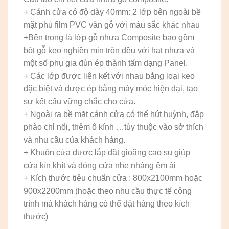
+ Cánh cửa có độ dày 40mm: 2 lớp bên ngoài bề
mặt phủ film PVC vân gỗ với màu sắc khác nhau
+Bên trong là lớp gỗ nhựa Composite bao gồm
bột gỗ keo nghiền mịn trộn đều với hạt nhựa và
một số phụ gia đùn ép thành tấm dạng Panel.
+ Các lớp được liên kết với nhau bằng loại keo
đặc biệt và được ép bằng máy móc hiện đại, tạo
sự kết cấu vững chắc cho cửa.
+ Ngoài ra bề mặt cánh cửa có thể hút huỳnh, đắp
phào chỉ nổi, thêm ô kính …tùy thuộc vào sở thích
và nhu cầu của khách hàng.
+ Khuôn cửa được lắp đặt gioăng cao su giúp
cửa kín khít và đóng cửa nhẹ nhàng êm ái
+ Kích thước tiêu chuẩn cửa : 800x2100mm hoặc
900x2200mm (hoặc theo nhu cầu thực tế công
trình mà khách hàng có thể đặt hàng theo kích
thước)