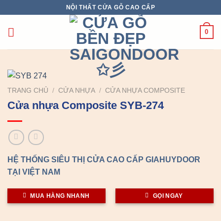
Chuyển
NỘI THẤT CỬA GỖ CAO CẤP
đến
nội
0
dung
TRANG CHỦ
/
CỬA NHỰA
/
CỬA NHỰA COMPOSITE
Cửa nhựa Composite SYB-274
HỆ THỐNG SIÊU THỊ CỬA CAO CẤP GIAHUYDOOR
TẠI VIỆT NAM
MUA HÀNG NHANH
GỌI NGAY