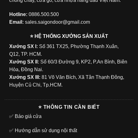
chống cháy, cửa gỗ, cửa nhựa hàng đầu Việt Nam.
Hotline:
0886.500.500
Email:
sales.saigondoor@gmail.com
⭐ HỆ THỐNG XƯỞNG SẢN XUẤT
Xưởng SX I:
Số 361 TX25, Phường Thạnh Xuân,
Q12, TP. HCM.
Xưởng SX II:
Số 60/3 Đường 9, KP2, P.An Bình, Biên
Hòa, Đồng Nai.
Xưởng SX III:
81 Võ Văn Bích, Xã Tân Thạnh Đông,
Huyện Củ Chi, Tp.HCM.
⭐ THÔNG TIN CẦN BIẾT
✅
Báo giá cửa
✅
Hướng dẫn sử dụng nội thất