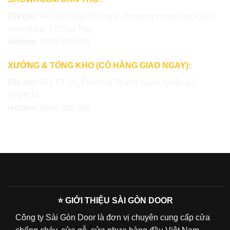
Địa chỉ:
94C Đường 3 tháng 2, Phường Hưng Lợi, Quận
Ninh Kiều, TP.Cần Thơ
Hotline:
0849.600.600
XƯỞNG & TỔNG KHO (CÓ HÀNG GIAO NGAY):
Địa chỉ:
361 TX 25, Phường Thạnh Xuân, Quận 12,
TP.HCM
Hotline:
0845.308.308
⭐ GIỚI THIỆU SÀI GÒN DOOR
Công ty Sài Gòn Door là đơn vị chuyên cung cấp cửa