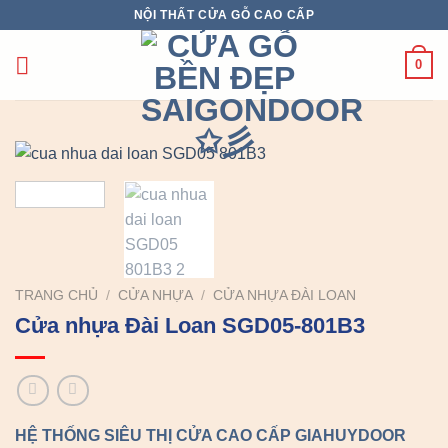
Chuyển
NỘI THẤT CỬA GỖ CAO CẤP
đến
nội
0
dung
TRANG CHỦ
/
CỬA NHỰA
/
CỬA NHỰA ĐÀI LOAN
Cửa nhựa Đài Loan SGD05-801B3
HỆ THỐNG SIÊU THỊ CỬA CAO CẤP GIAHUYDOOR