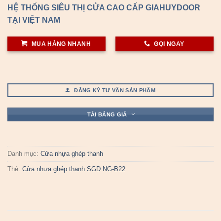
2.48
505
HỆ THỐNG SIÊU THỊ CỬA CAO CẤP GIAHUYDOOR
trên 5
dựa
TẠI VIỆT NAM
trên
đánh
giá
MUA HÀNG NHANH
GỌI NGAY
ĐĂNG KÝ TƯ VẤN SẢN PHẨM
TẢI BẢNG GIÁ
Danh mục:
Cửa nhựa ghép thanh
Thẻ:
Cửa nhựa ghép thanh SGD NG-B22