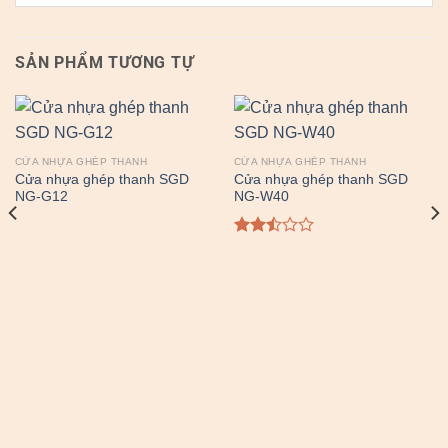
SẢN PHẨM TƯƠNG TỰ
CỬA NHỰA GHÉP THANH
CỬA NHỰA GHÉP THANH
Cửa nhựa ghép thanh SGD
Cửa nhựa ghép thanh SGD
NG-G12
NG-W40
Được
xếp
hạng
2.49
5 sao