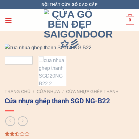
Chuyển
NỘI THẤT CỬA GỖ CAO CẤP
đến
nội
0
dung
TRANG CHỦ
/
CỬA NHỰA
/
CỬA NHỰA GHÉP THANH
Cửa nhựa ghép thanh SGD NG-B22