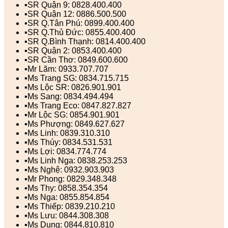
▪️SR Quận 9: 0828.400.400
▪️SR Quận 12: 0886.500.500
▪️SR Q.Tân Phú: 0899.400.400
▪️SR Q.Thủ Đức: 0855.400.400
▪️SR Q.Bình Thạnh: 0814.400.400
▪️SR Quận 2: 0853.400.400
▪️SR Cần Thơ: 0849.600.600
▪️Mr Lãm: 0933.707.707
▪️Ms Trang SG: 0834.715.715
▪️Ms Lộc SR: 0826.901.901
▪️Ms Sang: 0834.494.494
▪️Ms Trang Eco: 0847.827.827
▪️Mr Lộc SG: 0854.901.901
▪️Ms Phượng: 0849.627.627
▪️Ms Linh: 0839.310.310
▪️Ms Thúy: 0834.531.531
▪️Ms Lợi: 0834.774.774
▪️Ms Linh Nga: 0838.253.253
▪️Ms Nghệ: 0932.903.903
▪️Mr Phong: 0829.348.348
▪️Ms Thy: 0858.354.354
▪️Ms Nga: 0855.854.854
▪️Ms Thiếp: 0839.210.210
▪️Ms Lưu: 0844.308.308
▪️Ms Dung: 0844.810.810