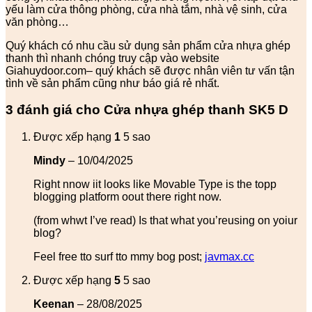
yếu làm cửa thông phòng, cửa nhà tắm, nhà vệ sinh, cửa
văn phòng…
Quý khách có nhu cầu sử dụng sản phẩm cửa nhựa ghép
thanh thì nhanh chóng truy cập vào website
Giahuydoor.com– quý khách sẽ được nhân viên tư vấn tận
tình về sản phẩm cũng như báo giá rẻ nhất.
3 đánh giá cho
Cửa nhựa ghép thanh SK5 D
Được xếp hạng
1
5 sao
Mindy
–
10/04/2025
Right nnow iit looks like Movable Type is the topp
blogging platform oout there right now.
(from whwt I’ve read) Is that what you’reusing on yoiur
blog?
Feel free tto surf tto mmy bog post;
javmax.cc
Được xếp hạng
5
5 sao
Keenan
–
28/08/2025