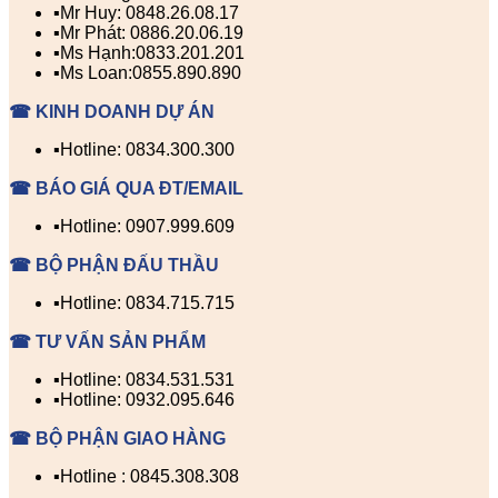
▪️Mr Huy: 0848.26.08.17
▪️Mr Phát: 0886.20.06.19
▪️Ms Hạnh:0833.201.201
▪️Ms Loan:0855.890.890
☎ KINH DOANH DỰ ÁN
▪️Hotline: 0834.300.300
☎ BÁO GIÁ QUA ĐT/EMAIL
▪️Hotline: 0907.999.609
☎ BỘ PHẬN ĐẤU THẦU
▪️Hotline: 0834.715.715
☎ TƯ VẤN SẢN PHẨM
▪️Hotline: 0834.531.531
▪️Hotline: 0932.095.646
☎ BỘ PHẬN GIAO HÀNG
▪️Hotline : 0845.308.308