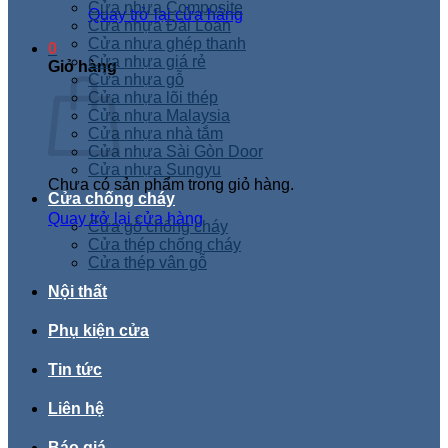
Cửa nhựa Composite
Quay trở lại cửa hàng
Cửa nhựa Đài Loan
Cửa nhựa ghép thanh
0
Cửa nhựa giá rẻ
Giỏ hàng
Cửa nhựa gỗ
Cửa nhựa lõi thép
Cửa nhựa Malaysia
Cửa nhựa nhà tắm
Cửa nhựa Sài Gòn Door
Cửa nhựa Sungyu
Chưa có sản phẩm trong giỏ hàng.
Cửa chống cháy
Quay trở lại cửa hàng
Cửa gỗ chống cháy
Cửa thép chống cháy
Cửa thép vân gỗ
Nội thất
Phụ kiện cửa
Tin tức
Liên hệ
Báo giá