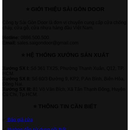
⭐ GIỚI THIỆU SÀI GÒN DOOR
Công ty Sài Gòn Door là đơn vị chuyên cung cấp cửa chống
cháy, cửa gỗ, cửa nhựa hàng đầu Việt Nam.
Hotline:
0886.500.500
Email:
sales.saigondoor@gmail.com
⭐ HỆ THỐNG XƯỞNG SẢN XUẤT
Xưởng SX I:
Số 361 TX25, Phường Thạnh Xuân, Q12, TP.
HCM.
Xưởng SX II:
Số 60/3 Đường 9, KP2, P.An Bình, Biên Hòa,
Đồng Nai.
Xưởng SX III:
81 Võ Văn Bích, Xã Tân Thạnh Đông, Huyện
Củ Chi, Tp.HCM.
⭐ THÔNG TIN CẦN BIẾT
✅
Báo giá cửa
✅
Hướng dẫn sử dụng nội thất