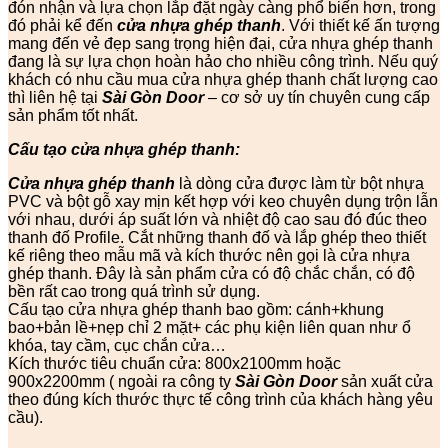
đón nhận và lựa chọn lắp đặt ngày càng phổ biến hơn, trong
đó phải kể đến
cửa nhựa ghép thanh
. Với thiết kế ấn tượng
mang đến vẻ đẹp sang trọng hiện đại, cửa nhựa ghép thanh
đang là sự lựa chọn hoàn hảo cho nhiều công trình. Nếu quý
khách có nhu cầu mua cửa nhựa ghép thanh chất lượng cao
thì liên hệ tại
Sài Gòn Door
– cơ sở uy tín chuyên cung cấp
sản phẩm tốt nhất.
Cấu tạo cửa nhựa ghép thanh:
Cửa nhựa ghép thanh
là dòng cửa được làm từ bột nhựa
PVC và bột gỗ xay mịn kết hợp với keo chuyên dụng trộn lẫn
với nhau, dưới áp suất lớn và nhiệt độ cao sau đó đúc theo
thanh đố Profile. Cắt những thanh đố và lắp ghép theo thiết
kế riêng theo mẫu mã và kích thước nên gọi là cửa nhựa
ghép thanh. Đây là sản phẩm cửa có độ chắc chắn, có độ
bền rất cao trong quá trình sử dụng.
Cấu tạo cửa nhựa ghép thanh bao gồm: cánh+khung
bao+bản lề+nẹp chỉ 2 mặt+ các phụ kiện liên quan như ổ
khóa, tay cầm, cục chắn cửa…
Kích thước tiêu chuẩn cửa: 800x2100mm hoặc
900x2200mm ( ngoài ra công ty
Sài Gòn Door
sản xuất cửa
theo đúng kích thước thực tế công trình của khách hàng yêu
cầu).