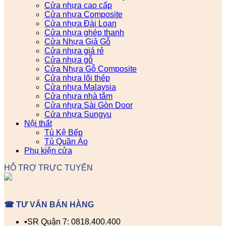
Cửa nhựa cao cấp
Cửa nhựa Composite
Cửa nhựa Đài Loan
Cửa nhựa ghép thanh
Cửa Nhựa Giả Gỗ
Cửa nhựa giá rẻ
Cửa nhựa gỗ
Cửa Nhựa Gỗ Composite
Cửa nhựa lõi thép
Cửa nhựa Malaysia
Cửa nhựa nhà tắm
Cửa nhựa Sài Gòn Door
Cửa nhựa Sungyu
Nội thất
Tủ Kệ Bếp
Tủ Quần Áo
Phụ kiện cửa
HỖ TRỢ TRỰC TUYẾN
☎ TƯ VẤN BÁN HÀNG
▪️SR Quận 7: 0818.400.400