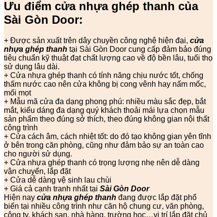
Ưu điểm cửa nhựa ghép thanh của
Sài Gòn Door:
+ Được sản xuất trên dây chuyền công nghệ hiện đại,
cửa
nhựa ghép thanh
tại Sài Gòn Door cung cấp đảm bảo đúng
tiêu chuẩn kỹ thuật đạt chất lượng cao về độ bền lâu, tuổi thọ
sử dụng lâu dài.
+ Cửa nhựa ghép thanh có tính năng chịu nước tốt, chống
thấm nước cao nên cửa không bị cong vênh hay nấm mốc,
mối mọt
+ Mẫu mã cửa đa dạng phong phú: nhiều màu sắc đẹp, bắt
mắt, kiểu dáng đa dạng quý khách thoải mái lựa chọn mẫu
sản phẩm theo đúng sở thích, theo đúng không gian nội thất
công trình
+ Cửa cách âm, cách nhiệt tốt: do đó tạo không gian yên tĩnh
ở bên trong căn phòng, cũng như đảm bảo sự an toàn cao
cho người sử dụng.
+ Cửa nhựa ghép thanh có trọng lượng nhẹ nên dễ dàng
vận chuyển, lắp đặt
+ Cửa dễ dàng vệ sinh lau chùi
+ Giá cả cạnh tranh nhất tại
Sài Gòn Door
Hiện nay
cửa nhựa ghép thanh
đang được lắp đặt phổ
biến tại nhiều công trình như căn hộ chung cư, văn phòng,
công ty, khách sạn, nhà hàng, trường học…vị trí lắp đặt chủ