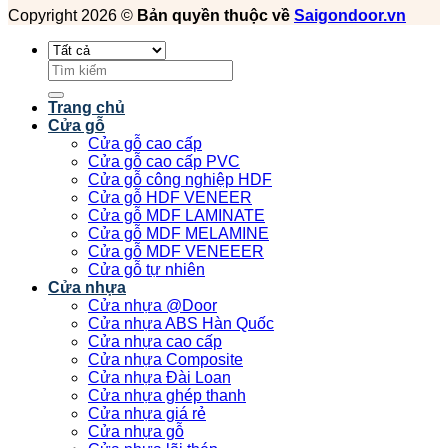
Copyright 2026 ©
Bản quyền thuộc về
Saigondoor.vn
Tìm
kiếm:
Trang chủ
Cửa gỗ
Cửa gỗ cao cấp
Cửa gỗ cao cấp PVC
Cửa gỗ công nghiệp HDF
Cửa gỗ HDF VENEER
Cửa gỗ MDF LAMINATE
Cửa gỗ MDF MELAMINE
Cửa gỗ MDF VENEEER
Cửa gỗ tự nhiên
Cửa nhựa
Cửa nhựa @Door
Cửa nhựa ABS Hàn Quốc
Cửa nhựa cao cấp
Cửa nhựa Composite
Cửa nhựa Đài Loan
Cửa nhựa ghép thanh
Cửa nhựa giá rẻ
Cửa nhựa gỗ