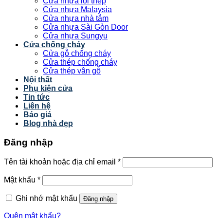
Cửa nhựa lõi thép
Cửa nhựa Malaysia
Cửa nhựa nhà tắm
Cửa nhựa Sài Gòn Door
Cửa nhựa Sungyu
Cửa chống cháy
Cửa gỗ chống cháy
Cửa thép chống cháy
Cửa thép vân gỗ
Nội thất
Phụ kiện cửa
Tin tức
Liên hệ
Báo giá
Blog nhà đẹp
Đăng nhập
Tên tài khoản hoặc địa chỉ email
*
Mật khẩu
*
Ghi nhớ mật khẩu
Đăng nhập
Quên mật khẩu?