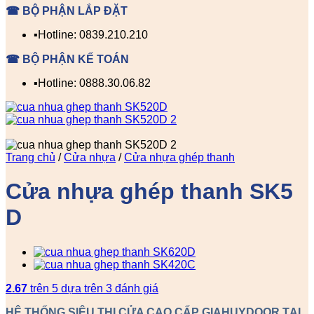
☎ BỘ PHẬN LẮP ĐẶT
▪️Hotline: 0839.210.210
☎ BỘ PHẬN KẾ TOÁN
▪️Hotline: 0888.30.06.82
Trang chủ
/
Cửa nhựa
/
Cửa nhựa ghép thanh
Cửa nhựa ghép thanh SK5
D
2.67
trên 5 dựa trên
3
đánh giá
HỆ THỐNG SIÊU THỊ CỬA CAO CẤP GIAHUYDOOR TẠI