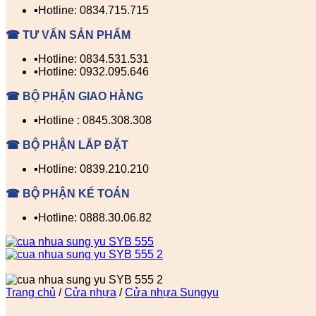
▪️Hotline: 0834.715.715
☎ TƯ VẤN SẢN PHẨM
▪️Hotline: 0834.531.531
▪️Hotline: 0932.095.646
☎ BỘ PHẬN GIAO HÀNG
▪️Hotline : 0845.308.308
☎ BỘ PHẬN LẮP ĐẶT
▪️Hotline: 0839.210.210
☎ BỘ PHẬN KẾ TOÁN
▪️Hotline: 0888.30.06.82
Trang chủ
/
Cửa nhựa
/
Cửa nhựa Sungyu