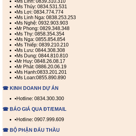
▪️Ms Linh: 0839.310.310
▪️Ms Thúy: 0834.531.531
▪️Ms Lợi: 0834.774.774
▪️Ms Linh Nga: 0838.253.253
▪️Ms Nghệ: 0932.903.903
▪️Mr Phong: 0829.348.348
▪️Ms Thy: 0858.354.354
▪️Ms Nga: 0855.854.854
▪️Ms Thiếp: 0839.210.210
▪️Ms Lưu: 0844.308.308
▪️Ms Dung: 0844.810.810
▪️Mr Huy: 0848.26.08.17
▪️Mr Phát: 0886.20.06.19
▪️Ms Hạnh:0833.201.201
▪️Ms Loan:0855.890.890
☎ KINH DOANH DỰ ÁN
▪️Hotline: 0834.300.300
☎ BÁO GIÁ QUA ĐT/EMAIL
▪️Hotline: 0907.999.609
☎ BỘ PHẬN ĐẤU THẦU