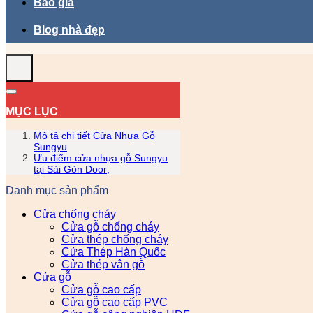
Báo giá
Blog nhà đẹp
MỤC LỤC
Mô tả chi tiết Cửa Nhựa Gỗ
Sungyu
Ưu điểm cửa nhựa gỗ Sungyu
tại Sài Gòn Door;
Danh mục sản phẩm
Cửa chống cháy
Cửa gỗ chống cháy
Cửa thép chống cháy
Cửa Thép Hàn Quốc
Cửa thép vân gỗ
Cửa gỗ
Cửa gỗ cao cấp
Cửa gỗ cao cấp PVC