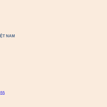
IỆT NAM
555