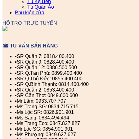
Tủ Kệ Bếp
Tủ Quần Áo
Phụ kiện cửa
HỖ TRỢ TRỰC TUYẾN
☎ TƯ VẤN BÁN HÀNG
▪️SR Quận 7: 0818.400.400
▪️SR Quận 9: 0828.400.400
▪️SR Quận 12: 0886.500.500
▪️SR Q.Tân Phú: 0899.400.400
▪️SR Q.Thủ Đức: 0855.400.400
▪️SR Q.Bình Thạnh: 0814.400.400
▪️SR Quận 2: 0853.400.400
▪️SR Cần Thơ: 0849.600.600
▪️Mr Lãm: 0933.707.707
▪️Ms Trang SG: 0834.715.715
▪️Ms Lộc SR: 0826.901.901
▪️Ms Sang: 0834.494.494
▪️Ms Trang Eco: 0847.827.827
▪️Mr Lộc SG: 0854.901.901
▪️Ms Phượng: 0849.627.627