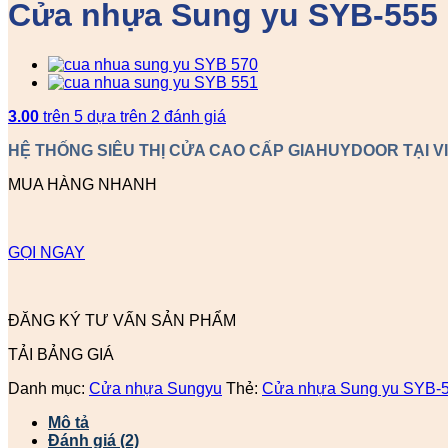
Cửa nhựa Sung yu SYB-555
3.00
trên 5 dựa trên
2
đánh giá
HỆ THỐNG SIÊU THỊ CỬA CAO CẤP GIAHUYDOOR TẠI V
MUA HÀNG NHANH
GỌI NGAY
ĐĂNG KÝ TƯ VẤN SẢN PHẨM
TẢI BẢNG GIÁ
Danh mục:
Cửa nhựa Sungyu
Thẻ:
Cửa nhựa Sung yu SYB-
Mô tả
Đánh giá (2)