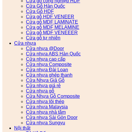
Cửa gỗ công nghiệp HDF
Cửa Gỗ Hàn Quốc
Cửa Gỗ HDF
Cửa gỗ HDF VENEER
Cửa gỗ MDF LAMINATE
Cửa gỗ MDF MELAMINE
Cửa gỗ MDF VENEEER
Cửa gỗ tự nhiên
Cửa nhựa
Cửa nhựa @Door
Cửa nhựa ABS Hàn Quốc
Cửa nhựa cao cấp
Cửa nhựa Composite
Cửa nhựa Đài Loan
Cửa nhựa ghép thanh
Cửa Nhựa Giả Gỗ
Cửa nhựa giá rẻ
Cửa nhựa gỗ
Cửa Nhựa Gỗ Composite
Cửa nhựa lõi thép
Cửa nhựa Malaysia
Cửa nhựa nhà tắm
Cửa nhựa Sài Gòn Door
Cửa nhựa Sungyu
Nội thất