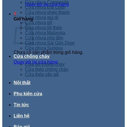
Cửa nhựa Composite
Quay trở lại cửa hàng
Cửa nhựa Đài Loan
Cửa nhựa ghép thanh
0
Cửa nhựa giá rẻ
Giỏ hàng
Cửa nhựa gỗ
Cửa nhựa lõi thép
Cửa nhựa Malaysia
Cửa nhựa nhà tắm
Cửa nhựa Sài Gòn Door
Cửa nhựa Sungyu
Chưa có sản phẩm trong giỏ hàng.
Cửa chống cháy
Quay trở lại cửa hàng
Cửa gỗ chống cháy
Cửa thép chống cháy
Cửa thép vân gỗ
Nội thất
Phụ kiện cửa
Tin tức
Liên hệ
Báo giá