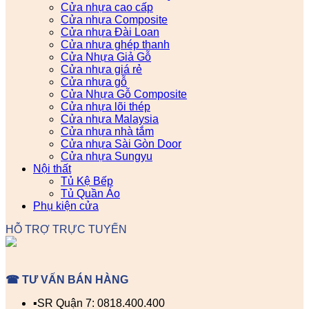
Cửa nhựa cao cấp
Cửa nhựa Composite
Cửa nhựa Đài Loan
Cửa nhựa ghép thanh
Cửa Nhựa Giả Gỗ
Cửa nhựa giá rẻ
Cửa nhựa gỗ
Cửa Nhựa Gỗ Composite
Cửa nhựa lõi thép
Cửa nhựa Malaysia
Cửa nhựa nhà tắm
Cửa nhựa Sài Gòn Door
Cửa nhựa Sungyu
Nội thất
Tủ Kệ Bếp
Tủ Quần Áo
Phụ kiện cửa
HỖ TRỢ TRỰC TUYẾN
☎ TƯ VẤN BÁN HÀNG
▪️SR Quận 7: 0818.400.400