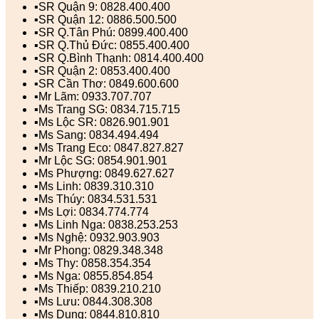
▪️SR Quận 9: 0828.400.400
▪️SR Quận 12: 0886.500.500
▪️SR Q.Tân Phú: 0899.400.400
▪️SR Q.Thủ Đức: 0855.400.400
▪️SR Q.Bình Thạnh: 0814.400.400
▪️SR Quận 2: 0853.400.400
▪️SR Cần Thơ: 0849.600.600
▪️Mr Lãm: 0933.707.707
▪️Ms Trang SG: 0834.715.715
▪️Ms Lộc SR: 0826.901.901
▪️Ms Sang: 0834.494.494
▪️Ms Trang Eco: 0847.827.827
▪️Mr Lộc SG: 0854.901.901
▪️Ms Phượng: 0849.627.627
▪️Ms Linh: 0839.310.310
▪️Ms Thúy: 0834.531.531
▪️Ms Lợi: 0834.774.774
▪️Ms Linh Nga: 0838.253.253
▪️Ms Nghệ: 0932.903.903
▪️Mr Phong: 0829.348.348
▪️Ms Thy: 0858.354.354
▪️Ms Nga: 0855.854.854
▪️Ms Thiếp: 0839.210.210
▪️Ms Lưu: 0844.308.308
▪️Ms Dung: 0844.810.810