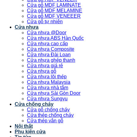
Cửa gỗ MDF LAMINATE
Cửa gỗ MDF MELAMINE
Cửa gỗ MDF VENEEER
Cửa gỗ tự nhiên
Cửa nhựa
Cửa nhựa @Door
Cửa nhựa ABS Hàn Quốc
Cửa nhựa cao cấp
Cửa nhựa Composite
Cửa nhựa Đài Loan
Cửa nhựa ghép thanh
Cửa nhựa giá rẻ
Cửa nhựa gỗ
Cửa nhựa lõi thép
Cửa nhựa Malaysia
Cửa nhựa nhà tắm
Cửa nhựa Sài Gòn Door
Cửa nhựa Sungyu
Cửa chống cháy
Cửa gỗ chống cháy
Cửa thép chống cháy
Cửa thép vân gỗ
Nội thất
Phụ kiện cửa