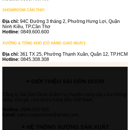
SHOWROOM CẦN THƠ:
Địa chỉ:
94C Đường 3 tháng 2, Phường Hưng Lợi, Quận
Ninh Kiều, TP.Cần Thơ
Hotline:
0849.600.600
XƯỞNG & TỔNG KHO (CÓ HÀNG GIAO NGAY):
Địa chỉ:
361 TX 25, Phường Thạnh Xuân, Quận 12, TP.HCM
Hotline:
0845.308.308
⭐ GIỚI THIỆU SÀI GÒN DOOR
Công ty Sài Gòn Door là đơn vị chuyên cung cấp cửa chống
cháy, cửa gỗ, cửa nhựa hàng đầu Việt Nam.
Hotline:
0886.500.500
Email:
sales.saigondoor@gmail.com
⭐ HỆ THỐNG XƯỞNG SẢN XUẤT