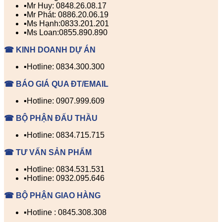
▪️Mr Huy: 0848.26.08.17
▪️Mr Phát: 0886.20.06.19
▪️Ms Hạnh:0833.201.201
▪️Ms Loan:0855.890.890
☎ KINH DOANH DỰ ÁN
▪️Hotline: 0834.300.300
☎ BÁO GIÁ QUA ĐT/EMAIL
▪️Hotline: 0907.999.609
☎ BỘ PHẬN ĐẤU THẦU
▪️Hotline: 0834.715.715
☎ TƯ VẤN SẢN PHẨM
▪️Hotline: 0834.531.531
▪️Hotline: 0932.095.646
☎ BỘ PHẬN GIAO HÀNG
▪️Hotline : 0845.308.308