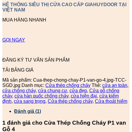
HỆ THỐNG SIÊU THỊ CỬA CAO CẤP GIAHUYDOOR TẠI
VIỆT NAM
MUA HÀNG NHANH
GỌI NGAY
ĐĂNG KÝ TƯ VẤN SẢN PHẨM
TẢI BẢNG GIÁ
Mã sản phẩm:
Cua-thep-chong-chay-P1-van-go-4.jpg-TCC-
SGD.jpg
Danh mục:
Cửa thép chống cháy
Thẻ:
cửa an toàn
,
cửa chống cháy
,
cửa chung cư
,
cửa đẹp
,
Cửa gỗ chống
cháy
,
cửa hàn quốc chống cháy
,
cửa hiện đại
,
cửa kiểm
định
,
cửa sang trọng
,
Cửa thép chống cháy
,
Cửa thoát hiểm
Đánh giá (1)
1 đánh giá cho
Cửa Thép Chống Cháy P1 van
Gỗ 4