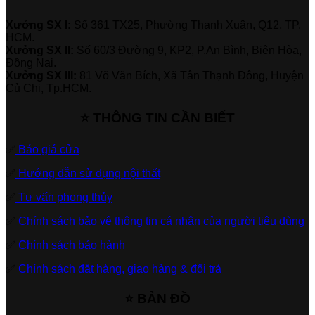
Xưởng SX I:
Số 361 TX25, Phường Thạnh Xuân, Q12, TP.
HCM.
Xưởng SX II:
Số 60/3 Đường 9, KP2, P.An Bình, Biên Hòa,
Đồng Nai.
Xưởng SX III:
81 Võ Văn Bích, Xã Tân Thạnh Đông, Huyện
Củ Chi, Tp.HCM.
⭐ THÔNG TIN CẦN BIẾT
✅
Báo giá cửa
✅
Hướng dẫn sử dụng nội thất
✅
Tư vấn phong thủy
✅
Chính sách bảo vệ thông tin cá nhân của người tiêu dùng
✅
Chính sách bảo hành
✅
Chính sách đặt hàng, giao hàng & đổi trả
⭐ BẢN ĐỒ