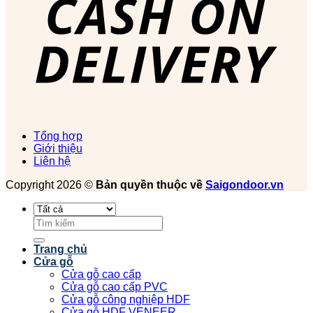
Tổng hợp
Giới thiệu
Liên hệ
Copyright 2026 ©
Bản quyền thuộc về
Saigondoor.vn
Tìm
kiếm:
Trang chủ
Cửa gỗ
Cửa gỗ cao cấp
Cửa gỗ cao cấp PVC
Cửa gỗ công nghiệp HDF
Cửa gỗ HDF VENEER