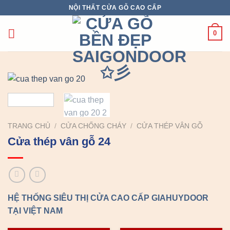
Chuyển
NỘI THẤT CỬA GỖ CAO CẤP
đến
nội
0
dung
TRANG CHỦ
/
CỬA CHỐNG CHÁY
/
CỬA THÉP VÂN GỖ
Cửa thép vân gỗ 24
HỆ THỐNG SIÊU THỊ CỬA CAO CẤP GIAHUYDOOR
TẠI VIỆT NAM