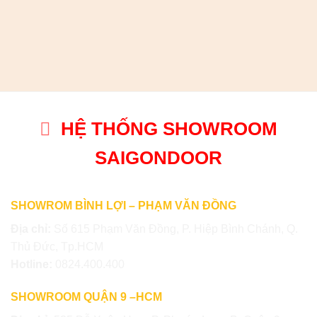
HỆ THỐNG SHOWROOM
SAIGONDOOR
SHOWROM BÌNH LỢI – PHẠM VĂN ĐỒNG
Địa chỉ:
Số 615 Phạm Văn Đồng, P. Hiệp Bình Chánh, Q.
Thủ Đức, Tp.HCM
Hotline:
0824.400.400
SHOWROOM QUẬN 9 –HCM