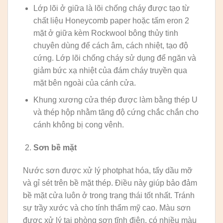
Lớp lõi ở giữa là lõi chống cháy được tạo từ
chất liệu Honeycomb paper hoặc tấm eron 2
mặt ở giữa kèm Rockwool bông thủy tinh
chuyên dùng để cách âm, cách nhiệt, tạo độ
cứng. Lớp lõi chống cháy sử dụng để ngăn và
giảm bức xạ nhiệt của đám cháy truyền qua
mặt bên ngoài của cánh cửa.
Khung xương cửa thép được làm bằng thép U
và thép hộp nhằm tăng độ cứng chắc chắn cho
cánh không bị cong vênh.
Sơn bề mặt
Nước sơn được xử lý photphat hóa, tẩy dầu mỡ
và gỉ sét trên bề mặt thép. Điều này giúp bảo đảm
bề mặt cửa luôn ở trong trạng thái tốt nhất. Tránh
sự trầy xước và cho tính thẩm mỹ cao. Màu sơn
được xử lý tại phòng sơn tĩnh điện, có nhiều màu