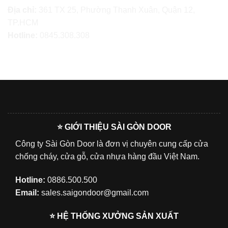
Địa chỉ:
361 TX 25, Phường Thạnh Xuân, Quận 12,
TP.HCM
Hotline:
0845.308.308
⭐ GIỚI THIỆU SÀI GÒN DOOR
Công ty Sài Gòn Door là đơn vị chuyên cung cấp cửa
chống cháy, cửa gỗ, cửa nhựa hàng đầu Việt Nam.
Hotline:
0886.500.500
Email:
sales.saigondoor@gmail.com
⭐ HỆ THỐNG XƯỞNG SẢN XUẤT