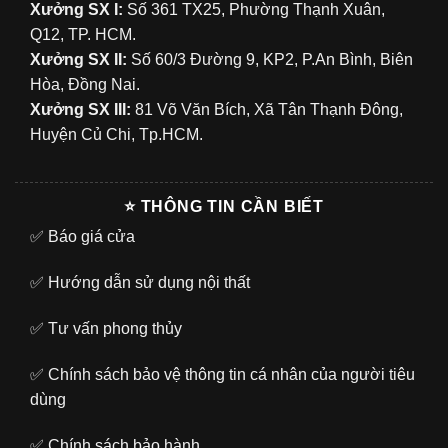
Xưởng SX I:
Số 361 TX25, Phường Thạnh Xuân,
Q12, TP. HCM.
Xưởng SX II:
Số 60/3 Đường 9, KP2, P.An Bình, Biên
Hòa, Đồng Nai.
Xưởng SX III:
81 Võ Văn Bích, Xã Tân Thạnh Đông,
Huyện Củ Chi, Tp.HCM.
⭐ THÔNG TIN CẦN BIẾT
✅
Báo giá cửa
✅
Hướng dẫn sử dụng nội thất
✅
Tư vấn phong thủy
✅
Chính sách bảo vệ thông tin cá nhân của người tiêu
dùng
✅
Chính sách bảo hành