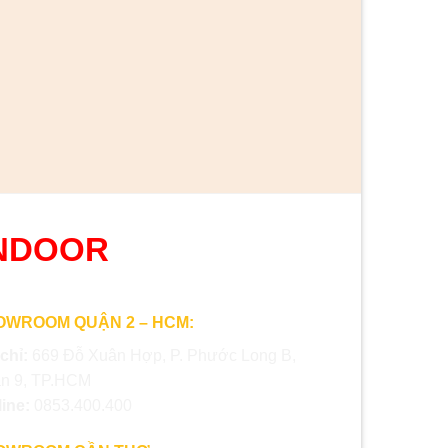
CỬA THÉP VÂN GỖ
Cửa thép vân gỗ 40
NDOOR
OWROOM QUẬN 2 – HCM:
 chỉ:
669 Đỗ Xuân Hợp, P. Phước Long B,
n 9, TP.HCM
line:
0853.400.400