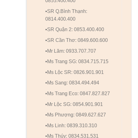
0855.400.400
▪️SR Q.Bình Thạnh:
0814.400.400
▪️SR Quận 2: 0853.400.400
▪️SR Cần Thơ: 0849.600.600
▪️Mr Lãm: 0933.707.707
▪️Ms Trang SG: 0834.715.715
▪️Ms Lộc SR: 0826.901.901
▪️Ms Sang: 0834.494.494
▪️Ms Trang Eco: 0847.827.827
▪️Mr Lộc SG: 0854.901.901
▪️Ms Phượng: 0849.627.627
▪️Ms Linh: 0839.310.310
▪️Ms Thúy: 0834.531.531