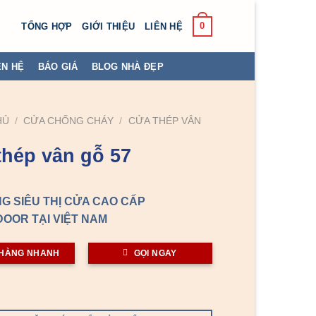
0
TỔNG HỢP
GIỚI THIỆU
LIÊN HỆ
ÊN HỆ
BÁO GIÁ
BLOG NHÀ ĐẸP
HỦ
/
CỬA CHỐNG CHÁY
/
CỬA THÉP VÂN
thép vân gỗ 57
G SIÊU THỊ CỬA CAO CẤP
OOR TẠI VIỆT NAM
HÀNG NHANH
GỌI NGAY