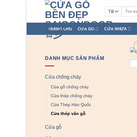
Chuyển
Tìm
đến
kiếm:
nội
dung
TRANG CHỦ
CỬA GỖ
CỬA NHỰA
DANH MỤC SẢN PHẨM
Cửa chống cháy
Cửa gỗ chống cháy
Cửa thép chống cháy
Cửa Thép Hàn Quốc
Cửa thép vân gỗ
Cửa gỗ