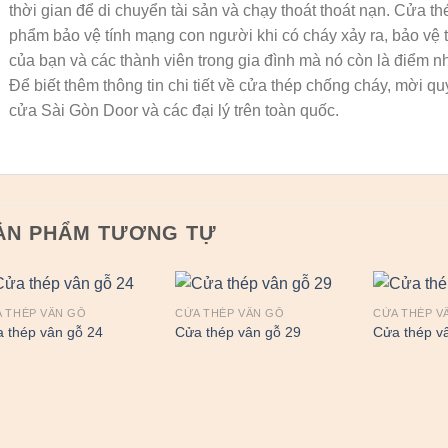
thời gian để di chuyển tài sản và chạy thoát thoát nạn. Cửa 
phẩm bảo vệ tính mạng con người khi có cháy xảy ra, bảo vệ 
của bạn và các thành viên trong gia đình mà nó còn là điểm nh
Để biết thêm thông tin chi tiết về cửa thép chống cháy, mời qu
cửa Sài Gòn Door và các đại lý trên toàn quốc.
ẢN PHẨM TƯƠNG TỰ
 THÉP VÂN GỖ
CỬA THÉP VÂN GỖ
CỬA THÉP V
 thép vân gỗ 24
Cửa thép vân gỗ 29
Cửa thép v