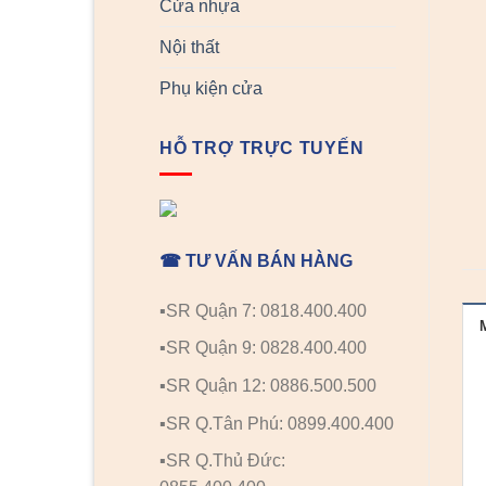
Cửa nhựa
Nội thất
Phụ kiện cửa
HỖ TRỢ TRỰC TUYẾN
☎ TƯ VẤN BÁN HÀNG
▪️SR Quận 7: 0818.400.400
▪️SR Quận 9: 0828.400.400
▪️SR Quận 12: 0886.500.500
▪️SR Q.Tân Phú: 0899.400.400
▪️SR Q.Thủ Đức: