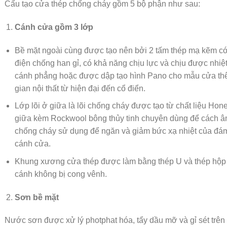
Cấu tạo cửa thép chống cháy gồm 5 bộ phận như sau:
Cánh cửa
gồm 3 lớp
Bề mặt ngoài cùng được tạo nên bởi 2 tấm thép mạ kẽm có
điện chống han gỉ, có khả năng chịu lực và chịu được nhi
cánh phẳng hoặc được dập tạo hình Pano cho mẫu cửa thê
gian nội thất từ hiện đại đến cổ điển.
Lớp lõi ở giữa là lõi chống cháy được tạo từ chất liệu H
giữa kèm Rockwool bông thủy tinh chuyên dùng để cách âm,
chống cháy sử dụng để ngăn và giảm bức xạ nhiệt của đám
cánh cửa.
Khung xương cửa thép được làm bằng thép U và thép hộp
cánh không bị cong vênh.
Sơn bề mặt
Nước sơn được xử lý photphat hóa, tẩy dầu mỡ và gỉ sét trên