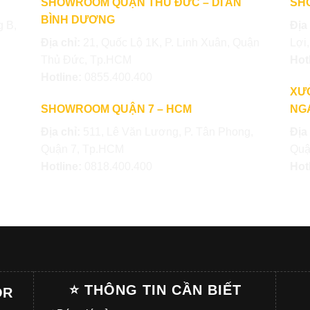
SHOWROOM QUẬN THỦ ĐỨC – DĨ AN
SH
BÌNH DƯƠNG
 B,
Địa
Địa chỉ:
21, Quốc Lộ 1K, P. Linh Xuân, Quận
Lợi
Thủ Đức, Tp.HCM
Hot
Hotline:
0855.400.400
XƯ
SHOWROOM QUẬN 7 – HCM
NGA
Địa chỉ:
511, Lê Văn Lương, P. Tân Phong,
Địa
Quận 7, Tp.HCM
Quậ
Hotline:
0818.400.400
Hot
⭐ THÔNG TIN CẦN BIẾT
OR