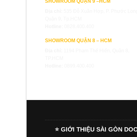
SHOWROOM QUẬN 9 –HCM
Địa chỉ:
535 Đỗ Xuân Hợp, P. Phước Long
Quận 9, Tp.HCM
Hotline:
0828.400.400
SHOWROOM QUẬN 8 – HCM
Địa chỉ:
1194 Phạm Thế Hiển, Quận 8,
TP.HCM
Hotline:
0899.400.400
⭐ GIỚI THIỆU SÀI GÒN DO