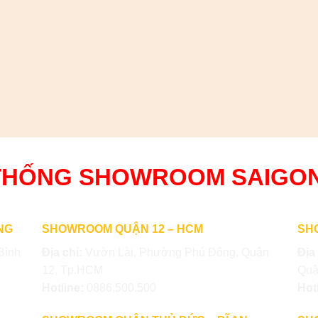
THỐNG SHOWROOM SAIGO
NG
SHOWROOM QUẬN 12 – HCM
SH
Bình
Địa chỉ:
Vườn Lài, Phường Phú Đông, Quận
Địa
12, Tp.HCM
Quậ
Hotline:
0886.500.500
Hot