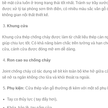
bề mặt cửa luôn ở trong trạng thái tốt nhất. Tránh sự trầy xư
được xử lý tại phòng sơn tĩnh điện, có nhiều màu sắc vân g
không gian nội thất thiết kế.
Khung cửa
Khung cửa thép chống cháy được làm từ chất liệu thép cán ng
giúp chịu lực tốt. Có khả năng bám chắc trên tường và hạn chế
cửa, cánh cửa được đóng mở em dễ dàng.
Ron cao su chống cháy
Joint chống cháy có tác dụng sẽ bít kín toàn bộ khe hở giữa c
sẽ nở ra ngăn không cho lửa và khói thoát ra ngoài.
Phụ kiện:
Cửa thép vân gỗ thường đi kèm với một số phụ 
Tay co thủy lực ( tay đẩy hơi),
Khóa, bản lề, tay nắm cửa