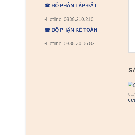
☎ BỘ PHẬN LẮP ĐẶT
▪️Hotline: 0839.210.210
☎ BỘ PHẬN KẾ TOÁN
▪️Hotline: 0888.30.06.82
S
CỬA
Cửa