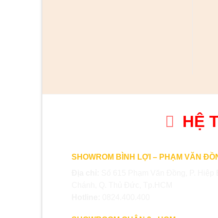
HỆ 
SHOWROM BÌNH LỢI – PHẠM VĂN ĐỒ
Địa chỉ:
Số 615 Phạm Văn Đồng, P. Hiệp 
Chánh, Q. Thủ Đức, Tp.HCM
Hotline:
0824.400.400