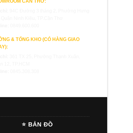
OWROOM CẦN THƠ:
 chỉ:
94C Đường 3 tháng 2, Phường Hưng
, Quận Ninh Kiều, TP.Cần Thơ
line:
0849.600.600
ỞNG & TỔNG KHO (CÓ HÀNG GIAO
Y):
 chỉ:
361 TX 25, Phường Thạnh Xuân,
n 12, TP.HCM
line:
0845.308.308
⭐ BẢN ĐỒ