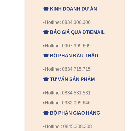
☎ KINH DOANH DỰ ÁN
▪️Hotline: 0834.300.300
☎ BÁO GIÁ QUA ĐT/EMAIL
▪️Hotline: 0907.999.609
☎ BỘ PHẬN ĐẤU THẦU
▪️Hotline: 0834.715.715
☎ TƯ VẤN SẢN PHẨM
▪️Hotline: 0834.531.531
▪️Hotline: 0932.095.646
☎ BỘ PHẬN GIAO HÀNG
▪️Hotline : 0845.308.308