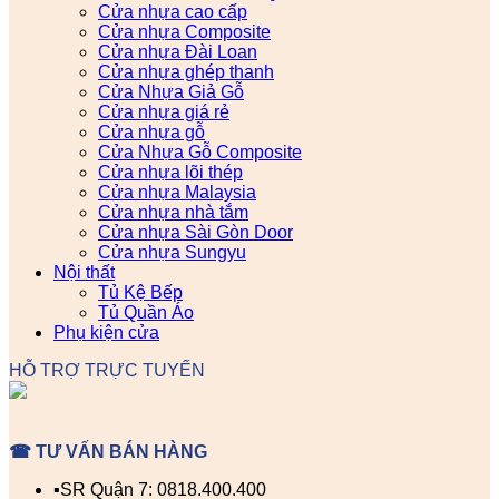
Cửa nhựa cao cấp
Cửa nhựa Composite
Cửa nhựa Đài Loan
Cửa nhựa ghép thanh
Cửa Nhựa Giả Gỗ
Cửa nhựa giá rẻ
Cửa nhựa gỗ
Cửa Nhựa Gỗ Composite
Cửa nhựa lõi thép
Cửa nhựa Malaysia
Cửa nhựa nhà tắm
Cửa nhựa Sài Gòn Door
Cửa nhựa Sungyu
Nội thất
Tủ Kệ Bếp
Tủ Quần Áo
Phụ kiện cửa
HỖ TRỢ TRỰC TUYẾN
☎ TƯ VẤN BÁN HÀNG
▪️SR Quận 7: 0818.400.400