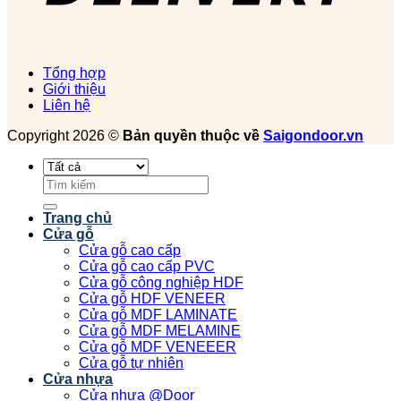
Tổng hợp
Giới thiệu
Liên hệ
Copyright 2026 ©
Bản quyền thuộc về
Saigondoor.vn
Tìm
kiếm:
Trang chủ
Cửa gỗ
Cửa gỗ cao cấp
Cửa gỗ cao cấp PVC
Cửa gỗ công nghiệp HDF
Cửa gỗ HDF VENEER
Cửa gỗ MDF LAMINATE
Cửa gỗ MDF MELAMINE
Cửa gỗ MDF VENEEER
Cửa gỗ tự nhiên
Cửa nhựa
Cửa nhựa @Door