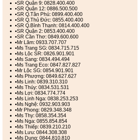
▪️SR Quận 9: 0828.400.400
▪️SR Quận 12: 0886.500.500
▪️SR Q.Tân Phú: 0899.400.400
▪️SR Q.Thủ Đức: 0855.400.400
▪️SR Q.Bình Thạnh: 0814.400.400
▪️SR Quận 2: 0853.400.400
▪️SR Cần Thơ: 0849.600.600
▪️Mr Lãm: 0933.707.707
▪️Ms Trang SG: 0834.715.715
▪️Ms Lộc SR: 0826.901.901
▪️Ms Sang: 0834.494.494
▪️Ms Trang Eco: 0847.827.827
▪️Mr Lộc SG: 0854.901.901
▪️Ms Phượng: 0849.627.627
▪️Ms Linh: 0839.310.310
▪️Ms Thúy: 0834.531.531
▪️Ms Lợi: 0834.774.774
▪️Ms Linh Nga: 0838.253.253
▪️Ms Nghệ: 0932.903.903
▪️Mr Phong: 0829.348.348
▪️Ms Thy: 0858.354.354
▪️Ms Nga: 0855.854.854
▪️Ms Thiếp: 0839.210.210
▪️Ms Lưu: 0844.308.308
▪️Ms Dung: 0844.810.810