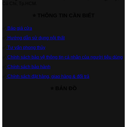
Củ Chi, Tp.HCM.
⭐ THÔNG TIN CẦN BIẾT
✅
Báo giá cửa
✅
Hướng dẫn sử dụng nội thất
✅
Tư vấn phong thủy
✅
Chính sách bảo vệ thông tin cá nhân của người tiêu dùng
✅
Chính sách bảo hành
✅
Chính sách đặt hàng, giao hàng & đổi trả
⭐ BẢN ĐỒ