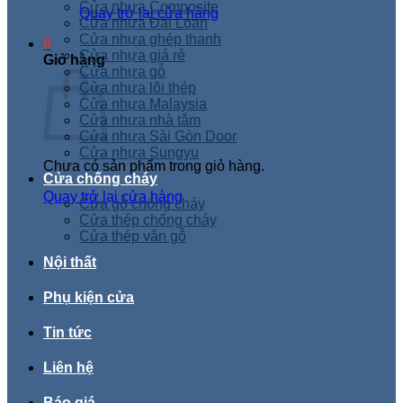
Cửa nhựa Composite
Quay trở lại cửa hàng
Cửa nhựa Đài Loan
Cửa nhựa ghép thanh
0
Cửa nhựa giá rẻ
Giỏ hàng
Cửa nhựa gỗ
Cửa nhựa lõi thép
Cửa nhựa Malaysia
Cửa nhựa nhà tắm
Cửa nhựa Sài Gòn Door
Cửa nhựa Sungyu
Chưa có sản phẩm trong giỏ hàng.
Cửa chống cháy
Quay trở lại cửa hàng
Cửa gỗ chống cháy
Cửa thép chống cháy
Cửa thép vân gỗ
Nội thất
Phụ kiện cửa
Tin tức
Liên hệ
Báo giá