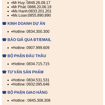
▪️Mr Huy: 0848.26.08.17
▪️Mr Phát: 0886.20.06.19
▪️Ms Hạnh:0833.201.201
▪️Ms Loan:0855.890.890
☎ KINH DOANH DỰ ÁN
▪️Hotline: 0834.300.300
☎ BÁO GIÁ QUA ĐT/EMAIL
▪️Hotline: 0907.999.609
☎ BỘ PHẬN ĐẤU THẦU
▪️Hotline: 0834.715.715
☎ TƯ VẤN SẢN PHẨM
▪️Hotline: 0834.531.531
▪️Hotline: 0932.095.646
☎ BỘ PHẬN GIAO HÀNG
▪️Hotline : 0845.308.308