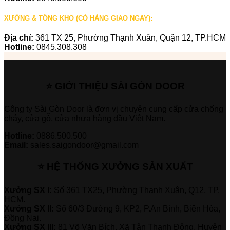
XƯỞNG & TỔNG KHO (CÓ HÀNG GIAO NGAY):
Địa chỉ:
361 TX 25, Phường Thạnh Xuân, Quận 12, TP.HCM
Hotline:
0845.308.308
⭐ GIỚI THIỆU SÀI GÒN DOOR
Công ty Sài Gòn Door là đơn vị chuyên cung cấp cửa chống
cháy, cửa gỗ, cửa nhựa hàng đầu Việt Nam.
Hotline:
0886.500.500
Email:
sales.saigondoor@gmail.com
⭐ HỆ THỐNG XƯỞNG SẢN XUẤT
Xưởng SX I:
Số 361 TX25, Phường Thạnh Xuân, Q12, TP.
HCM.
Xưởng SX II:
Số 60/3 Đường 9, KP2, P.An Bình, Biên Hòa,
Đồng Nai.
Xưởng SX III:
81 Võ Văn Bích, Xã Tân Thạnh Đông, Huyện