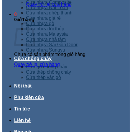
Cửa nhựa Composite
Quay trở lại cửa hàng
Cửa nhựa Đài Loan
Cửa nhựa ghép thanh
0
Cửa nhựa giá rẻ
Giỏ hàng
Cửa nhựa gỗ
Cửa nhựa lõi thép
Cửa nhựa Malaysia
Cửa nhựa nhà tắm
Cửa nhựa Sài Gòn Door
Cửa nhựa Sungyu
Chưa có sản phẩm trong giỏ hàng.
Cửa chống cháy
Quay trở lại cửa hàng
Cửa gỗ chống cháy
Cửa thép chống cháy
Cửa thép vân gỗ
Nội thất
Phụ kiện cửa
Tin tức
Liên hệ
Báo giá