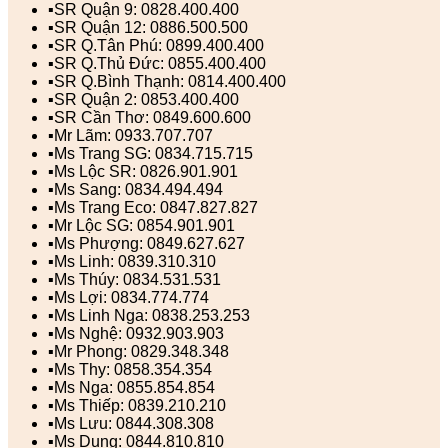
▪️SR Quận 9: 0828.400.400
▪️SR Quận 12: 0886.500.500
▪️SR Q.Tân Phú: 0899.400.400
▪️SR Q.Thủ Đức: 0855.400.400
▪️SR Q.Bình Thạnh: 0814.400.400
▪️SR Quận 2: 0853.400.400
▪️SR Cần Thơ: 0849.600.600
▪️Mr Lãm: 0933.707.707
▪️Ms Trang SG: 0834.715.715
▪️Ms Lộc SR: 0826.901.901
▪️Ms Sang: 0834.494.494
▪️Ms Trang Eco: 0847.827.827
▪️Mr Lộc SG: 0854.901.901
▪️Ms Phượng: 0849.627.627
▪️Ms Linh: 0839.310.310
▪️Ms Thúy: 0834.531.531
▪️Ms Lợi: 0834.774.774
▪️Ms Linh Nga: 0838.253.253
▪️Ms Nghệ: 0932.903.903
▪️Mr Phong: 0829.348.348
▪️Ms Thy: 0858.354.354
▪️Ms Nga: 0855.854.854
▪️Ms Thiếp: 0839.210.210
▪️Ms Lưu: 0844.308.308
▪️Ms Dung: 0844.810.810