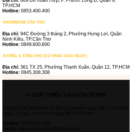
Địa chỉ:
669 Đỗ Xuân Hợp, P. Phước Long B, Quận 9,
TP.HCM
Hotline:
0853.400.400
SHOWROOM CẦN THƠ:
Địa chỉ:
94C Đường 3 tháng 2, Phường Hưng Lợi, Quận
Ninh Kiều, TP.Cần Thơ
Hotline:
0849.600.600
XƯỞNG & TỔNG KHO (CÓ HÀNG GIAO NGAY):
Địa chỉ:
361 TX 25, Phường Thạnh Xuân, Quận 12, TP.HCM
Hotline:
0845.308.308
⭐ GIỚI THIỆU SÀI GÒN DOOR
Công ty Sài Gòn Door là đơn vị chuyên cung cấp cửa chống
cháy, cửa gỗ, cửa nhựa hàng đầu Việt Nam.
Hotline:
0886.500.500
Email:
sales.saigondoor@gmail.com