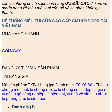
còn có những chính sách bán hàng
ƯU ĐÃI
CAO
đi kèm với
sự đa dạng về mẫu mã, loại cửa gỗ và cả phân khúc giá
thành.
HỆ THỐNG SIÊU THỊ CỬA CAO CẤP GIAHUYDOOR TẠI
VIỆT NAM
MUA HÀNG NHANH
GỌI NGAY
ĐĂNG KÝ TƯ VẤN SẢN PHẨM
TẢI BẢNG GIÁ
Mã sản phẩm:
TKB-11.jpg.jpg
Danh mục:
Tủ Kệ Bếp
Thẻ:
tủ
chống mối mọt
,
tủ chống nước
,
tủ chống sệ
,
tủ đẹp
,
tủ giá rẻ
,
tủ gỗ
,
tủ gỗ công nghiệp
,
tủ hiện đại
,
tủ nhà vệ sinh
,
tủ nhựa
,
tủ phòng tắm
,
tủ siêu bền
Đánh giá (1)