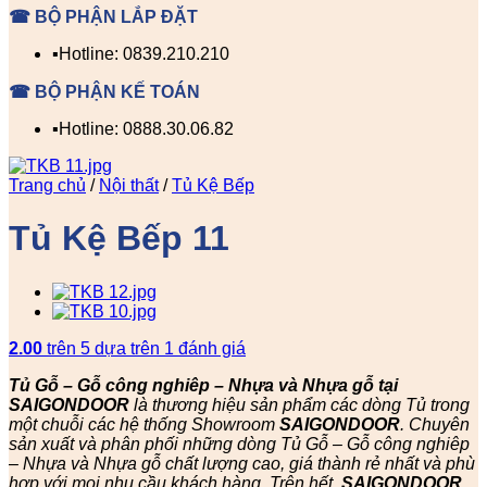
☎ BỘ PHẬN LẮP ĐẶT
▪️Hotline: 0839.210.210
☎ BỘ PHẬN KẾ TOÁN
▪️Hotline: 0888.30.06.82
Trang chủ
/
Nội thất
/
Tủ Kệ Bếp
Tủ Kệ Bếp 11
2.00
trên 5 dựa trên
1
đánh giá
Tủ Gỗ – Gỗ công nghiêp – Nhựa và Nhựa gỗ tại
SAIGONDOOR
là thương hiệu sản phẩm các dòng Tủ trong
một chuỗi các hệ thống Showroom
SAIGONDOOR
. Chuyên
sản xuất và phân phối những dòng Tủ Gỗ – Gỗ công nghiêp
– Nhựa và Nhựa gỗ chất lượng cao, giá thành rẻ nhất và phù
hợp với mọi nhu cầu khách hàng. Trên hết,
SAIGONDOOR