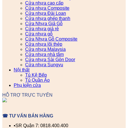
Cửa nhựa cao cấp
Cửa nhựa Composite
Cửa nhựa Đài Loan
Cửa nhựa ghép thanh
Cửa Nhựa Giả Gỗ
Cửa nhựa giá rẻ
Cửa nhựa gỗ
Cửa Nhựa Gỗ Composite
Cửa nhựa lõi thép
Cửa nhựa Malaysia
Cửa nhựa nhà tắm
Cửa nhựa Sài Gòn Door
Cửa nhựa Sungyu
Nội thất
Tủ Kệ Bếp
Tủ Quần Áo
Phụ kiện cửa
HỖ TRỢ TRỰC TUYẾN
☎ TƯ VẤN BÁN HÀNG
▪️SR Quận 7: 0818.400.400