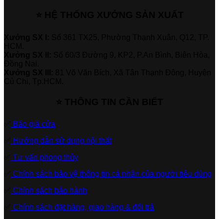
⭐ HỆ THỐNG XƯỞNG SẢN XUẤT
Xưởng SX I:
Số 361 TX25, Phường Thạnh Xuân, Q12, TP.
HCM.
Xưởng SX II:
Số 60/3 Đường 9, KP2, P.An Bình, Biên Hòa,
Đồng Nai.
Xưởng SX III:
81 Võ Văn Bích, Xã Tân Thạnh Đông, Huyện
Củ Chi, Tp.HCM.
⭐ THÔNG TIN CẦN BIẾT
✅
Báo giá cửa
✅
Hướng dẫn sử dụng nội thất
✅
Tư vấn phong thủy
✅
Chính sách bảo vệ thông tin cá nhân của người tiêu dùng
✅
Chính sách bảo hành
✅
Chính sách đặt hàng, giao hàng & đổi trả