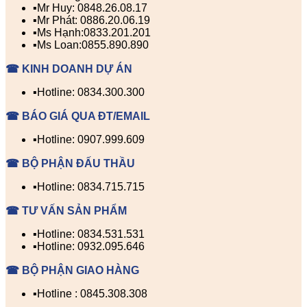
▪️Mr Huy: 0848.26.08.17
▪️Mr Phát: 0886.20.06.19
▪️Ms Hạnh:0833.201.201
▪️Ms Loan:0855.890.890
☎ KINH DOANH DỰ ÁN
▪️Hotline: 0834.300.300
☎ BÁO GIÁ QUA ĐT/EMAIL
▪️Hotline: 0907.999.609
☎ BỘ PHẬN ĐẤU THẦU
▪️Hotline: 0834.715.715
☎ TƯ VẤN SẢN PHẨM
▪️Hotline: 0834.531.531
▪️Hotline: 0932.095.646
☎ BỘ PHẬN GIAO HÀNG
▪️Hotline : 0845.308.308