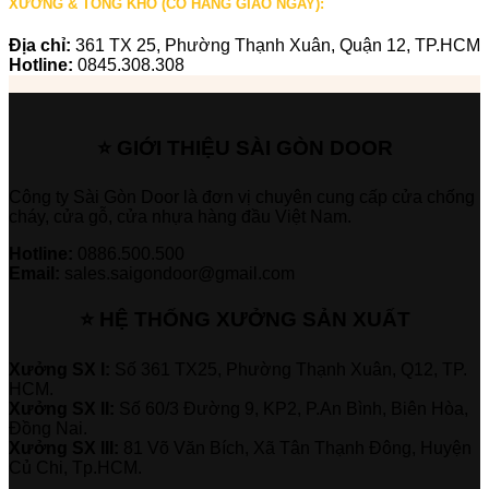
XƯỞNG & TỔNG KHO (CÓ HÀNG GIAO NGAY):
Địa chỉ:
361 TX 25, Phường Thạnh Xuân, Quận 12, TP.HCM
Hotline:
0845.308.308
⭐ GIỚI THIỆU SÀI GÒN DOOR
Công ty Sài Gòn Door là đơn vị chuyên cung cấp cửa chống
cháy, cửa gỗ, cửa nhựa hàng đầu Việt Nam.
Hotline:
0886.500.500
Email:
sales.saigondoor@gmail.com
⭐ HỆ THỐNG XƯỞNG SẢN XUẤT
Xưởng SX I:
Số 361 TX25, Phường Thạnh Xuân, Q12, TP.
HCM.
Xưởng SX II:
Số 60/3 Đường 9, KP2, P.An Bình, Biên Hòa,
Đồng Nai.
Xưởng SX III:
81 Võ Văn Bích, Xã Tân Thạnh Đông, Huyện
Củ Chi, Tp.HCM.