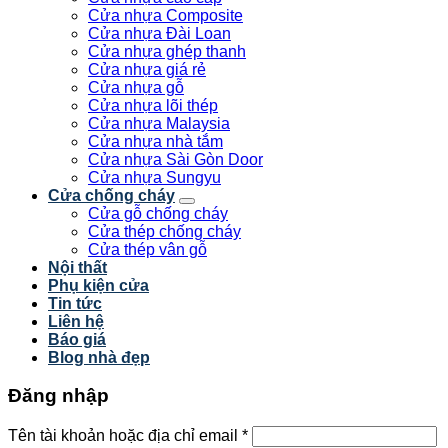
Cửa nhựa Composite
Cửa nhựa Đài Loan
Cửa nhựa ghép thanh
Cửa nhựa giá rẻ
Cửa nhựa gỗ
Cửa nhựa lõi thép
Cửa nhựa Malaysia
Cửa nhựa nhà tắm
Cửa nhựa Sài Gòn Door
Cửa nhựa Sungyu
Cửa chống cháy
Cửa gỗ chống cháy
Cửa thép chống cháy
Cửa thép vân gỗ
Nội thất
Phụ kiện cửa
Tin tức
Liên hệ
Báo giá
Blog nhà đẹp
Đăng nhập
Tên tài khoản hoặc địa chỉ email
*