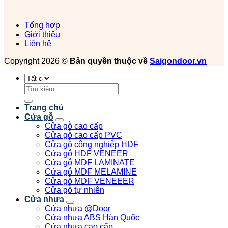
Tổng hợp
Giới thiệu
Liên hệ
Copyright 2026 ©
Bản quyền thuộc về
Saigondoor.vn
Tìm
kiếm:
Trang chủ
Cửa gỗ
Cửa gỗ cao cấp
Cửa gỗ cao cấp PVC
Cửa gỗ công nghiệp HDF
Cửa gỗ HDF VENEER
Cửa gỗ MDF LAMINATE
Cửa gỗ MDF MELAMINE
Cửa gỗ MDF VENEEER
Cửa gỗ tự nhiên
Cửa nhựa
Cửa nhựa @Door
Cửa nhựa ABS Hàn Quốc
Cửa nhựa cao cấp