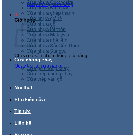
Cửa nhựa Composite
Quay trở lại cửa hàng
Cửa nhựa Đài Loan
Cửa nhựa ghép thanh
0
Cửa nhựa giá rẻ
Giỏ hàng
Cửa nhựa gỗ
Cửa nhựa lõi thép
Cửa nhựa Malaysia
Cửa nhựa nhà tắm
Cửa nhựa Sài Gòn Door
Cửa nhựa Sungyu
Chưa có sản phẩm trong giỏ hàng.
Cửa chống cháy
Quay trở lại cửa hàng
Cửa gỗ chống cháy
Cửa thép chống cháy
Cửa thép vân gỗ
Nội thất
Phụ kiện cửa
Tin tức
Liên hệ
Báo giá