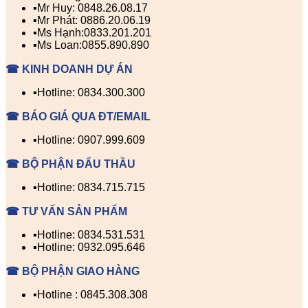
▪️Mr Huy: 0848.26.08.17
▪️Mr Phát: 0886.20.06.19
▪️Ms Hạnh:0833.201.201
▪️Ms Loan:0855.890.890
☎ KINH DOANH DỰ ÁN
▪️Hotline: 0834.300.300
☎ BÁO GIÁ QUA ĐT/EMAIL
▪️Hotline: 0907.999.609
☎ BỘ PHẬN ĐẤU THẦU
▪️Hotline: 0834.715.715
☎ TƯ VẤN SẢN PHẨM
▪️Hotline: 0834.531.531
▪️Hotline: 0932.095.646
☎ BỘ PHẬN GIAO HÀNG
▪️Hotline : 0845.308.308