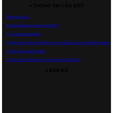
⭐ THÔNG TIN CẦN BIẾT
✅
Báo giá cửa
✅
Hướng dẫn sử dụng nội thất
✅
Tư vấn phong thủy
✅
Chính sách bảo vệ thông tin cá nhân của người tiêu dùng
✅
Chính sách bảo hành
✅
Chính sách đặt hàng, giao hàng & đổi trả
⭐ BẢN ĐỒ