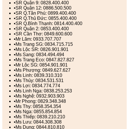
▪️SR Quận 9: 0828.400.400
▪️SR Quận 12: 0886.500.500
▪️SR Q.Tân Phú: 0899.400.400
▪️SR Q.Thủ Đức: 0855.400.400
▪️SR Q.Bình Thạnh: 0814.400.400
▪️SR Quận 2: 0853.400.400
▪️SR Cần Thơ: 0849.600.600
▪️Mr Lãm: 0933.707.707
▪️Ms Trang SG: 0834.715.715
▪️Ms Lộc SR: 0826.901.901
▪️Ms Sang: 0834.494.494
▪️Ms Trang Eco: 0847.827.827
▪️Mr Lộc SG: 0854.901.901
▪️Ms Phượng: 0849.627.627
▪️Ms Linh: 0839.310.310
▪️Ms Thúy: 0834.531.531
▪️Ms Lợi: 0834.774.774
▪️Ms Linh Nga: 0838.253.253
▪️Ms Nghệ: 0932.903.903
▪️Mr Phong: 0829.348.348
▪️Ms Thy: 0858.354.354
▪️Ms Nga: 0855.854.854
▪️Ms Thiếp: 0839.210.210
▪️Ms Lưu: 0844.308.308
▪️Ms Dung: 0844.810.810