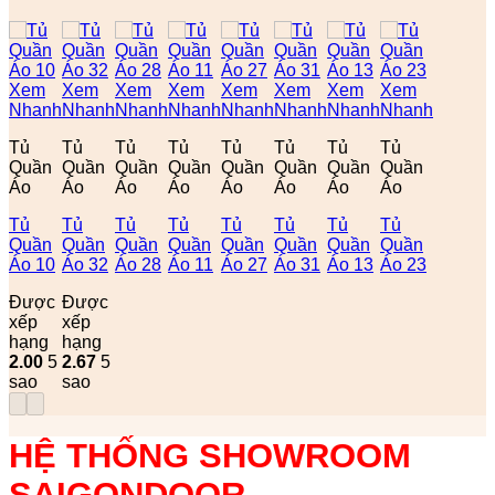
Xem
Xem
Xem
Xem
Xem
Xem
Xem
Xem
Nhanh
Nhanh
Nhanh
Nhanh
Nhanh
Nhanh
Nhanh
Nhanh
Tủ
Tủ
Tủ
Tủ
Tủ
Tủ
Tủ
Tủ
Quần
Quần
Quần
Quần
Quần
Quần
Quần
Quần
Áo
Áo
Áo
Áo
Áo
Áo
Áo
Áo
Tủ
Tủ
Tủ
Tủ
Tủ
Tủ
Tủ
Tủ
Quần
Quần
Quần
Quần
Quần
Quần
Quần
Quần
Áo 10
Áo 32
Áo 28
Áo 11
Áo 27
Áo 31
Áo 13
Áo 23
Được
Được
xếp
xếp
hạng
hạng
2.00
5
2.67
5
sao
sao
HỆ THỐNG SHOWROOM
SAIGONDOOR