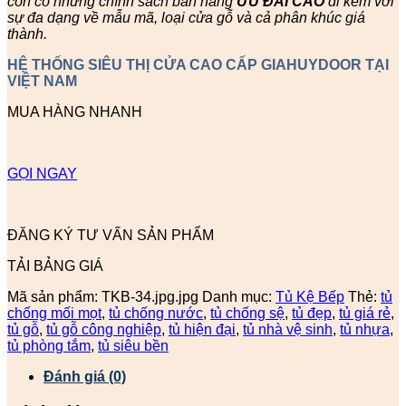
còn có những chính sách bán hàng
ƯU ĐÃI
CAO
đi kèm với
sự đa dạng về mẫu mã, loại cửa gỗ và cả phân khúc giá
thành.
HỆ THỐNG SIÊU THỊ CỬA CAO CẤP GIAHUYDOOR TẠI
VIỆT NAM
MUA HÀNG NHANH
GỌI NGAY
ĐĂNG KÝ TƯ VẤN SẢN PHẨM
TẢI BẢNG GIÁ
Mã sản phẩm:
TKB-34.jpg.jpg
Danh mục:
Tủ Kệ Bếp
Thẻ:
tủ
chống mối mọt
,
tủ chống nước
,
tủ chống sệ
,
tủ đẹp
,
tủ giá rẻ
,
tủ gỗ
,
tủ gỗ công nghiệp
,
tủ hiện đại
,
tủ nhà vệ sinh
,
tủ nhựa
,
tủ phòng tắm
,
tủ siêu bền
Đánh giá (0)