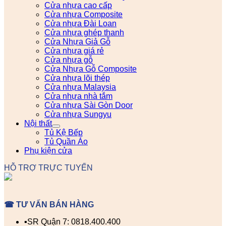
Cửa nhựa cao cấp
Cửa nhựa Composite
Cửa nhựa Đài Loan
Cửa nhựa ghép thanh
Cửa Nhựa Giả Gỗ
Cửa nhựa giá rẻ
Cửa nhựa gỗ
Cửa Nhựa Gỗ Composite
Cửa nhựa lõi thép
Cửa nhựa Malaysia
Cửa nhựa nhà tắm
Cửa nhựa Sài Gòn Door
Cửa nhựa Sungyu
Nội thất
Tủ Kệ Bếp
Tủ Quần Áo
Phụ kiện cửa
HỖ TRỢ TRỰC TUYẾN
☎ TƯ VẤN BÁN HÀNG
▪️SR Quận 7: 0818.400.400