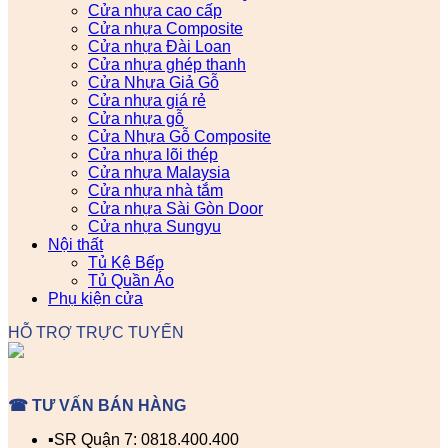
Cửa nhựa cao cấp
Cửa nhựa Composite
Cửa nhựa Đài Loan
Cửa nhựa ghép thanh
Cửa Nhựa Giả Gỗ
Cửa nhựa giá rẻ
Cửa nhựa gỗ
Cửa Nhựa Gỗ Composite
Cửa nhựa lõi thép
Cửa nhựa Malaysia
Cửa nhựa nhà tắm
Cửa nhựa Sài Gòn Door
Cửa nhựa Sungyu
Nội thất
Tủ Kệ Bếp
Tủ Quần Áo
Phụ kiện cửa
HỖ TRỢ TRỰC TUYẾN
☎ TƯ VẤN BÁN HÀNG
▪️SR Quận 7: 0818.400.400