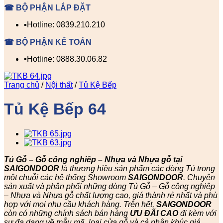
☎ BỘ PHẬN LẮP ĐẶT
▪️Hotline: 0839.210.210
☎ BỘ PHẬN KẾ TOÁN
▪️Hotline: 0888.30.06.82
Trang chủ
/
Nội thất
/
Tủ Kệ Bếp
Tủ Kệ Bếp 64
Tủ Gỗ – Gỗ công nghiêp – Nhựa và Nhựa gỗ tại
SAIGONDOOR
là thương hiệu sản phẩm các dòng Tủ trong
một chuỗi các hệ thống Showroom
SAIGONDOOR
. Chuyên
sản xuất và phân phối những dòng Tủ Gỗ – Gỗ công nghiêp
– Nhựa và Nhựa gỗ chất lượng cao, giá thành rẻ nhất và phù
hợp với mọi nhu cầu khách hàng. Trên hết,
SAIGONDOOR
còn có những chính sách bán hàng
ƯU ĐÃI
CAO
đi kèm với
sự đa dạng về mẫu mã, loại cửa gỗ và cả phân khúc giá