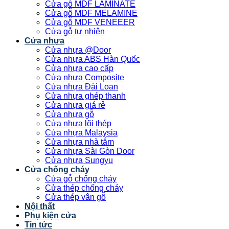
Cửa gỗ MDF LAMINATE
Cửa gỗ MDF MELAMINE
Cửa gỗ MDF VENEEER
Cửa gỗ tự nhiên
Cửa nhựa
Cửa nhựa @Door
Cửa nhựa ABS Hàn Quốc
Cửa nhựa cao cấp
Cửa nhựa Composite
Cửa nhựa Đài Loan
Cửa nhựa ghép thanh
Cửa nhựa giá rẻ
Cửa nhựa gỗ
Cửa nhựa lõi thép
Cửa nhựa Malaysia
Cửa nhựa nhà tắm
Cửa nhựa Sài Gòn Door
Cửa nhựa Sungyu
Cửa chống cháy
Cửa gỗ chống cháy
Cửa thép chống cháy
Cửa thép vân gỗ
Nội thất
Phụ kiện cửa
Tin tức