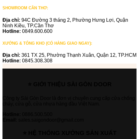
SHOWROOM CẦN THƠ:
Địa chỉ:
94C Đường 3 tháng 2, Phường Hưng Lợi, Quận
Ninh Kiều, TP.Cần Thơ
Hotline:
0849.600.600
XƯỞNG & TỔNG KHO (CÓ HÀNG GIAO NGAY):
Địa chỉ:
361 TX 25, Phường Thạnh Xuân, Quận 12, TP.HCM
Hotline:
0845.308.308
⭐ GIỚI THIỆU SÀI GÒN DOOR
Công ty Sài Gòn Door là đơn vị chuyên cung cấp cửa chống
cháy, cửa gỗ, cửa nhựa hàng đầu Việt Nam.
Hotline:
0886.500.500
Email:
sales.saigondoor@gmail.com
⭐ HỆ THỐNG XƯỞNG SẢN XUẤT