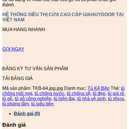
thành.
HỆ THỐNG SIÊU THỊ CỬA CAO CẤP GIAHUYDOOR TẠI
VIỆT NAM
MUA HÀNG NHANH
GỌI NGAY
ĐĂNG KÝ TƯ VẤN SẢN PHẨM
TẢI BẢNG GIÁ
Mã sản phẩm:
TKB-64.jpg.jpg
Danh mục:
Tủ Kệ Bếp
Thẻ:
tủ
chống mối mọt
,
tủ chống nước
,
tủ chống sệ
,
tủ đẹp
,
tủ giá rẻ
,
tủ gỗ
,
tủ gỗ công nghiệp
,
tủ hiện đại
,
tủ nhà vệ sinh
,
tủ nhựa
,
tủ phòng tắm
,
tủ siêu bền
Đánh giá (0)
Đánh giá