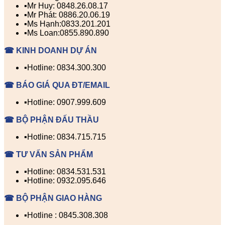
▪️Mr Huy: 0848.26.08.17
▪️Mr Phát: 0886.20.06.19
▪️Ms Hạnh:0833.201.201
▪️Ms Loan:0855.890.890
☎ KINH DOANH DỰ ÁN
▪️Hotline: 0834.300.300
☎ BÁO GIÁ QUA ĐT/EMAIL
▪️Hotline: 0907.999.609
☎ BỘ PHẬN ĐẤU THẦU
▪️Hotline: 0834.715.715
☎ TƯ VẤN SẢN PHẨM
▪️Hotline: 0834.531.531
▪️Hotline: 0932.095.646
☎ BỘ PHẬN GIAO HÀNG
▪️Hotline : 0845.308.308