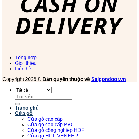
Tổng hợp
Giới thiệu
Liên hệ
Copyright 2026 ©
Bản quyền thuộc về
Saigondoor.vn
Tìm
kiếm:
Trang chủ
Cửa gỗ
Cửa gỗ cao cấp
Cửa gỗ cao cấp PVC
Cửa gỗ công nghiệp HDF
Cửa gỗ HDF VENEER