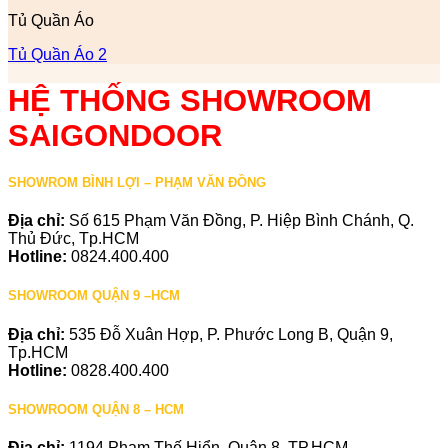
Tủ Quần Áo
Tủ Quần Áo 2
HỆ THỐNG SHOWROOM
SAIGONDOOR
SHOWROM BÌNH LỢI – PHẠM VĂN ĐỒNG
Địa chỉ:
Số 615 Phạm Văn Đồng, P. Hiệp Bình Chánh, Q.
Thủ Đức, Tp.HCM
Hotline:
0824.400.400
SHOWROOM QUẬN 9 –HCM
Địa chỉ:
535 Đỗ Xuân Hợp, P. Phước Long B, Quận 9,
Tp.HCM
Hotline:
0828.400.400
SHOWROOM QUẬN 8 – HCM
Địa chỉ:
1194 Phạm Thế Hiển, Quận 8, TP.HCM