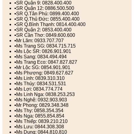
▪️SR Quận 9: 0828.400.400
▪️SR Quận 12: 0886.500.500
▪️SR Q.Tân Phú: 0899.400.400
▪️SR Q.Thủ Đức: 0855.400.400
▪️SR Q.Bình Thạnh: 0814.400.400
▪️SR Quận 2: 0853.400.400
▪️SR Cần Thơ: 0849.600.600
▪️Mr Lãm: 0933.707.707
▪️Ms Trang SG: 0834.715.715
▪️Ms Lộc SR: 0826.901.901
▪️Ms Sang: 0834.494.494
▪️Ms Trang Eco: 0847.827.827
▪️Mr Lộc SG: 0854.901.901
▪️Ms Phượng: 0849.627.627
▪️Ms Linh: 0839.310.310
▪️Ms Thúy: 0834.531.531
▪️Ms Lợi: 0834.774.774
▪️Ms Linh Nga: 0838.253.253
▪️Ms Nghệ: 0932.903.903
▪️Mr Phong: 0829.348.348
▪️Ms Thy: 0858.354.354
▪️Ms Nga: 0855.854.854
▪️Ms Thiếp: 0839.210.210
▪️Ms Lưu: 0844.308.308
▪️Ms Dung: 0844.810.810