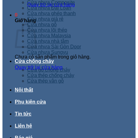
Cửa nhựa Composite
Quay trở lại cửa hàng
Cửa nhựa Đài Loan
Cửa nhựa ghép thanh
0
Cửa nhựa giá rẻ
Giỏ hàng
Cửa nhựa gỗ
Cửa nhựa lõi thép
Cửa nhựa Malaysia
Cửa nhựa nhà tắm
Cửa nhựa Sài Gòn Door
Cửa nhựa Sungyu
Chưa có sản phẩm trong giỏ hàng.
Cửa chống cháy
Quay trở lại cửa hàng
Cửa gỗ chống cháy
Cửa thép chống cháy
Cửa thép vân gỗ
Nội thất
Phụ kiện cửa
Tin tức
Liên hệ
Báo giá