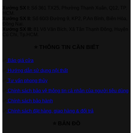
Xưởng SX I:
Số 361 TX25, Phường Thạnh Xuân, Q12, TP.
HCM.
Xưởng SX II:
Số 60/3 Đường 9, KP2, P.An Bình, Biên Hòa,
Đồng Nai.
Xưởng SX III:
81 Võ Văn Bích, Xã Tân Thạnh Đông, Huyện
Củ Chi, Tp.HCM.
⭐ THÔNG TIN CẦN BIẾT
✅
Báo giá cửa
✅
Hướng dẫn sử dụng nội thất
✅
Tư vấn phong thủy
✅
Chính sách bảo vệ thông tin cá nhân của người tiêu dùng
✅
Chính sách bảo hành
✅
Chính sách đặt hàng, giao hàng & đổi trả
⭐ BẢN ĐỒ