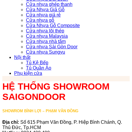
Cửa nhựa ghép thanh
Cửa Nhựa Giả Gỗ
Cửa nhựa giá rẻ
Cửa nhựa gỗ
Cửa Nhựa Gỗ Composite
Cửa nhựa lõi thép
Cửa nhựa Malaysia
Cửa nhựa nhà tắm
Cửa nhựa Sài Gòn Door
Cửa nhựa Sungyu
Nội thất
Tủ Kệ Bếp
Tủ Quần Áo
Phụ kiện cửa
HỆ THỐNG SHOWROOM
SAIGONDOOR
SHOWROM BÌNH LỢI – PHẠM VĂN ĐỒNG
Địa chỉ:
Số 615 Phạm Văn Đồng, P. Hiệp Bình Chánh, Q.
Thủ Đức, Tp.HCM