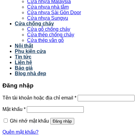
Cửa nhựa Malaysia
Cửa nhựa nhà tắm
Cửa nhựa Sài Gòn Door
Cửa nhựa Sungyu
Cửa chống cháy
Cửa gỗ chống cháy
Cửa thép chống cháy
Cửa thép vân gỗ
Nội thất
Phụ kiện cửa
Tin tức
Liên hệ
Báo giá
Blog nhà đẹp
Đăng nhập
Tên tài khoản hoặc địa chỉ email
*
Mật khẩu
*
Ghi nhớ mật khẩu
Đăng nhập
Quên mật khẩu?