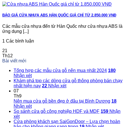
BÁO GIÁ CỬA NHỰA ABS HÀN QUỐC GIÁ CHỈ TỪ 2.850.000 VNĐ
Các mẫu cửa nhựa đến từ Hàn Quốc như cửa nhựa ABS là
ứng dụng [...]
1 Các bình luận
21
Th12
Bài viết mới
Tổng hợp các mẫu cửa gỗ nên mua nhất 2024
180
Nhận xét
Khám phá top các dòng cửa gỗ thông phòng bán chạy
nhất hiện nay
22
Nhận xét
07
Th9
Nên mua cửa gỗ bền đẹp ở đâu tại Bình Dương
18
Nhận xét
So sánh cửa gỗ công nghiệp HDF và MDF
159
Nhận
xét
Cửa phòng khách sạn SaiGonDoor – Lựa chọn hoàn
hảo cho không giang sang trọng
19
Nhận xét