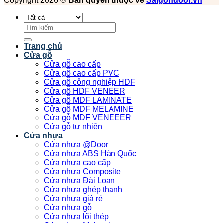
Copyright 2026 ©
Bản quyền thuộc về
Saigondoor.vn
Tìm
kiếm:
Trang chủ
Cửa gỗ
Cửa gỗ cao cấp
Cửa gỗ cao cấp PVC
Cửa gỗ công nghiệp HDF
Cửa gỗ HDF VENEER
Cửa gỗ MDF LAMINATE
Cửa gỗ MDF MELAMINE
Cửa gỗ MDF VENEEER
Cửa gỗ tự nhiên
Cửa nhựa
Cửa nhựa @Door
Cửa nhựa ABS Hàn Quốc
Cửa nhựa cao cấp
Cửa nhựa Composite
Cửa nhựa Đài Loan
Cửa nhựa ghép thanh
Cửa nhựa giá rẻ
Cửa nhựa gỗ
Cửa nhựa lõi thép