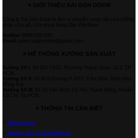
⭐ GIỚI THIỆU SÀI GÒN DOOR
Công ty Sài Gòn Door là đơn vị chuyên cung cấp cửa chống
cháy, cửa gỗ, cửa nhựa hàng đầu Việt Nam.
Hotline:
0886.500.500
Email:
sales.saigondoor@gmail.com
⭐ HỆ THỐNG XƯỞNG SẢN XUẤT
Xưởng SX I:
Số 361 TX25, Phường Thạnh Xuân, Q12, TP.
HCM.
Xưởng SX II:
Số 60/3 Đường 9, KP2, P.An Bình, Biên Hòa,
Đồng Nai.
Xưởng SX III:
81 Võ Văn Bích, Xã Tân Thạnh Đông, Huyện
Củ Chi, Tp.HCM.
⭐ THÔNG TIN CẦN BIẾT
✅
Báo giá cửa
✅
Hướng dẫn sử dụng nội thất