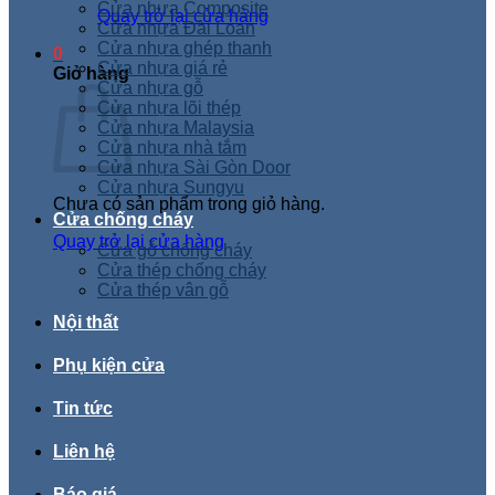
Cửa nhựa Composite
Quay trở lại cửa hàng
Cửa nhựa Đài Loan
Cửa nhựa ghép thanh
0
Cửa nhựa giá rẻ
Giỏ hàng
Cửa nhựa gỗ
Cửa nhựa lõi thép
Cửa nhựa Malaysia
Cửa nhựa nhà tắm
Cửa nhựa Sài Gòn Door
Cửa nhựa Sungyu
Chưa có sản phẩm trong giỏ hàng.
Cửa chống cháy
Quay trở lại cửa hàng
Cửa gỗ chống cháy
Cửa thép chống cháy
Cửa thép vân gỗ
Nội thất
Phụ kiện cửa
Tin tức
Liên hệ
Báo giá