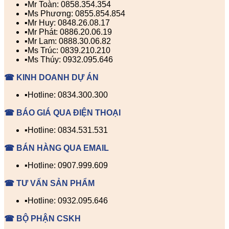
▪️Mr Toàn: 0858.354.354
▪️Ms Phương: 0855.854.854
▪️Mr Huy: 0848.26.08.17
▪️Mr Phát: 0886.20.06.19
▪️Mr Lam: 0888.30.06.82
▪️Ms Trúc: 0839.210.210
▪️Ms Thúy: 0932.095.646
☎ KINH DOANH DỰ ÁN
▪️Hotline: 0834.300.300
☎ BÁO GIÁ QUA ĐIỆN THOẠI
▪️Hotline: 0834.531.531
☎ BÁN HÀNG QUA EMAIL
▪️Hotline: 0907.999.609
☎ TƯ VẤN SẢN PHẨM
▪️Hotline: 0932.095.646
☎ BỘ PHẬN CSKH