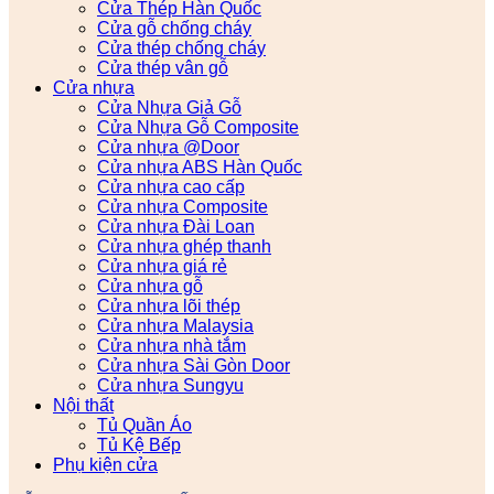
Cửa Thép Hàn Quốc
Cửa gỗ chống cháy
Cửa thép chống cháy
Cửa thép vân gỗ
Cửa nhựa
Cửa Nhựa Giả Gỗ
Cửa Nhựa Gỗ Composite
Cửa nhựa @Door
Cửa nhựa ABS Hàn Quốc
Cửa nhựa cao cấp
Cửa nhựa Composite
Cửa nhựa Đài Loan
Cửa nhựa ghép thanh
Cửa nhựa giá rẻ
Cửa nhựa gỗ
Cửa nhựa lõi thép
Cửa nhựa Malaysia
Cửa nhựa nhà tắm
Cửa nhựa Sài Gòn Door
Cửa nhựa Sungyu
Nội thất
Tủ Quần Áo
Tủ Kệ Bếp
Phụ kiện cửa