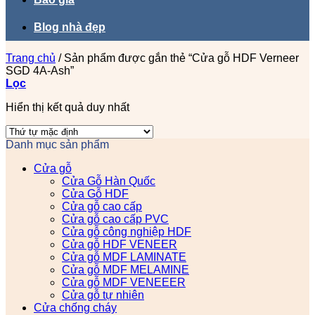
Blog nhà đẹp
Trang chủ
/
Sản phẩm được gắn thẻ “Cửa gỗ HDF Verneer
SGD 4A-Ash”
Lọc
Hiển thị kết quả duy nhất
Danh mục sản phẩm
Cửa gỗ
Cửa Gỗ Hàn Quốc
Cửa Gỗ HDF
Cửa gỗ cao cấp
Cửa gỗ cao cấp PVC
Cửa gỗ công nghiệp HDF
Cửa gỗ HDF VENEER
Cửa gỗ MDF LAMINATE
Cửa gỗ MDF MELAMINE
Cửa gỗ MDF VENEEER
Cửa gỗ tự nhiên
Cửa chống cháy