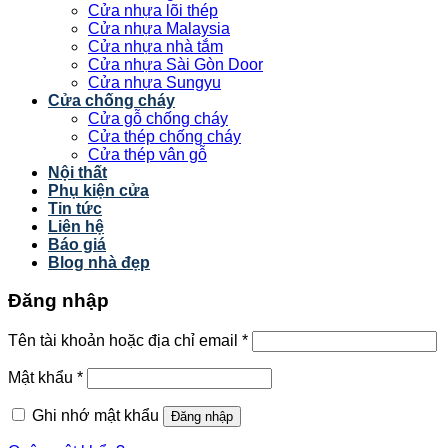
Cửa nhựa lõi thép
Cửa nhựa Malaysia
Cửa nhựa nhà tắm
Cửa nhựa Sài Gòn Door
Cửa nhựa Sungyu
Cửa chống cháy
Cửa gỗ chống cháy
Cửa thép chống cháy
Cửa thép vân gỗ
Nội thất
Phụ kiện cửa
Tin tức
Liên hệ
Báo giá
Blog nhà đẹp
Đăng nhập
Tên tài khoản hoặc địa chỉ email
*
Mật khẩu
*
Ghi nhớ mật khẩu
Đăng nhập