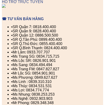
HỖ TRỢ TRỰC TUYẾN
☎ TƯ VẤN BÁN HÀNG
▪️SR Quận 7: 0818.400.400
▪️SR Quận 9: 0828.400.400
▪️SR Quận 12: 0886.500.500
▪️SR Q.Tân Phú: 0899.400.400
▪️SR Q.Thủ Đức: 0855.400.400
▪️SR Q.Bình Thạnh: 0824.400.400
▪️Mr Lãm: 0933.707.707
▪️Ms Trang SG: 0834.715.715
▪️Ms Lộc SR: 0826.901.901
▪️Ms Sang: 0834.494.494
▪️Ms Trang FM: 0847.827.827
▪️Mr Lộc SG: 0854.901.901
▪️Ms Phượng: 0849.627.627
▪️Ms Linh : 0839.310.310
▪️Ms Thúy: 0834.531.531
▪️Ms Lợi: 0834.774.774
▪️Ms Nhung: 0838.253.253
▪️Ms Nghệ: 0932.903.903
▪️Mr Phong: 0829.348.348