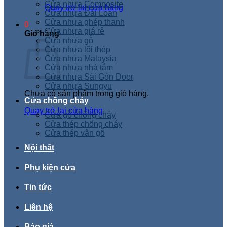
Cửa nhựa Composite
Quay trở lại cửa hàng
Cửa nhựa Đài Loan
Cửa nhựa ghép thanh
0
Cửa nhựa giá rẻ
Giỏ hàng
Cửa nhựa gỗ
Cửa nhựa lõi thép
Cửa nhựa Malaysia
Cửa nhựa nhà tắm
Cửa nhựa Sài Gòn Door
Cửa nhựa Sungyu
Chưa có sản phẩm trong giỏ hàng.
Cửa chống cháy
Quay trở lại cửa hàng
Cửa gỗ chống cháy
Cửa thép chống cháy
Cửa thép vân gỗ
Nội thất
Phụ kiện cửa
Tin tức
Liên hệ
Báo giá