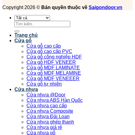
Copyright 2026 ©
Bản quyền thuộc về
Saigondoor.vn
Tìm
kiếm:
Trang chủ
Cửa gỗ
Cửa gỗ cao cấp
Cửa gỗ cao cấp PVC
Cửa gỗ công nghiệp HDF
Cửa gỗ HDF VENEER
Cửa gỗ MDF LAMINATE
Cửa gỗ MDF MELAMINE
Cửa gỗ MDF VENEEER
Cửa gỗ tự nhiên
Cửa nhựa
Cửa nhựa @Door
Cửa nhựa ABS Hàn Quốc
Cửa nhựa cao cấp
Cửa nhựa Composite
Cửa nhựa Đài Loan
Cửa nhựa ghép thanh
Cửa nhựa giá rẻ
Cửa nhựa gỗ