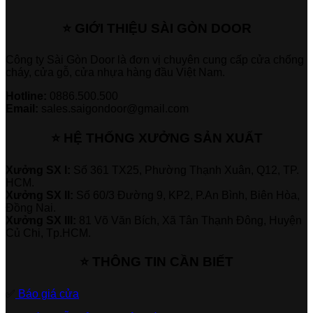
⭐ GIỚI THIỆU SÀI GÒN DOOR
Công ty Sài Gòn Door là đơn vị chuyên cung cấp cửa chống
cháy, cửa gỗ, cửa nhựa hàng đầu Việt Nam.
Hotline:
0886.500.500
Email:
sales.saigondoor@gmail.com
⭐ HỆ THỐNG XƯỞNG SẢN XUẤT
Xưởng SX I:
Số 361 TX25, Phường Thạnh Xuân, Q12, TP.
HCM.
Xưởng SX II:
Số 60/3 Đường 9, KP2, P.An Bình, Biên Hòa,
Đồng Nai.
Xưởng SX III:
81 Võ Văn Bích, Xã Tân Thạnh Đông, Huyện
Củ Chi, Tp.HCM.
⭐ THÔNG TIN CẦN BIẾT
✅
Báo giá cửa