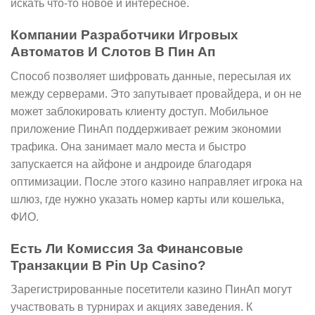
искать что-то новое и интересное.
Компании Разработчики Игровых
Автоматов И Слотов В Пин Ап
Способ позволяет шифровать данные, пересылая их
между серверами. Это запутывает провайдера, и он не
может заблокировать клиенту доступ. Мобильное
приложение ПинАп поддерживает режим экономии
трафика. Она занимает мало места и быстро
запускается на айфоне и андроиде благодаря
оптимизации. После этого казино направляет игрока на
шлюз, где нужно указать номер карты или кошелька,
ФИО.
Есть Ли Комиссия За Финансовые
Транзакции В Pin Up Casino?
Зарегистрированные посетители казино ПинАп могут
участвовать в турнирах и акциях заведения. К