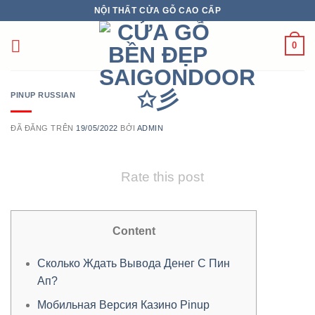
Chuyển
NỘI THẤT CỬA GỖ CAO CẤP
đến
nội
0
dung
PINUP RUSSIAN
ĐÃ ĐĂNG TRÊN
19/05/2022
BỞI
ADMIN
Rate this post
Content
Сколько Ждать Вывода Денег С Пин
Ап?
Мобильная Версия Казино Pinup