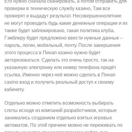
Его нужно сначала сканировать, а потом отправить для
проверки в техническую службу казино, Там все
проверят и выдадут результат. Несовершеннолетние
не могут проводить будь какие денежные операции и их
также будет заблокировано, такая политика клуба.
Гэмблеру будет предложено ввести нужные данные –
пароль, логин, мобильный, почту. После завершения
этого процесса в Пинап казино нужно будет
авторизоваться. Сделать это очень просто, так на
указанную электронку или номер телефона придёт
ссылка. Именно через неё можно сделать в Пинап
casino вход и получить реальный доступ к своему
кабинету.
Отдельно можно отметить возможность выбирать
слоты исходя из компаний разработчиков, которые
занимались созданием отдельно взятых игровых
автоматов. По этой причине можно не переживать по