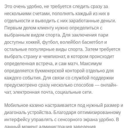
Это очень удобно, не требуется следить сразу за
несколькими счетами, пополнять каждый из них в
отдельности и выводить с них заработанные деньги.
Первым делом клиенту нужно определиться с
выбранным видом спорта. Для заключения пари
доступны хоккей, футбол, волейбол баскетбол и
остальные популярные виды спорта. Затем требуется
выбрать страну и чемпионат, в котором происходит
определенная встреча, и сам матч. Максимум
определяется букмекерской конторой отдельно для
каждого события. Для связи со службой поддержки
предусмотрено сразу несколько способов — онлайн-
чат, электронная почта, социальные сети.
Мобильное казино настраивается под нужный размер и
диагональ устройства. Благодаря оптимизированному
интерфейсу управлять с сенсорного экрана удобно. В
данный момент администрация заведения