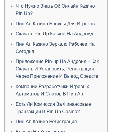
Что Нужно Знать Об Онлайн Казино
Pin Up?
Пин Ап Казино Бонусы Для Игроков
Скачать Pin Up Казино На Андроид
Пин Ап Казино Зеркало Рабочее На
Сегодня
Приложение Pin-up На Андроид – Как
Скачать И Установить, Регистрация
Через Приложение И Вывод Средств
Компании Разработчики Игровых
Автоматов И Слотов В Пин Ап
Есть Ли Комиссия За Финансовые
Транзакции В Pin Up Casino?
Пин Ап Казино Регистрация
Версия На Компьютер