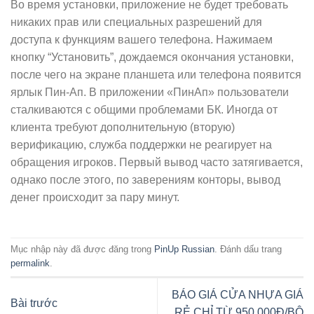
Во время установки, приложение не будет требовать
никаких прав или специальных разрешений для
доступа к функциям вашего телефона. Нажимаем
кнопку “Установить”, дождаемся окончания установки,
после чего на экране планшета или телефона появится
ярлык Пин-Ап. В приложении «ПинАп» пользователи
сталкиваются с общими проблемами БК. Иногда от
клиента требуют дополнительную (вторую)
верификацию, служба поддержки не реагирует на
обращения игроков. Первый вывод часто затягивается,
однако после этого, по заверениям конторы, вывод
денег происходит за пару минут.
Mục nhập này đã được đăng trong
PinUp Russian
. Đánh dấu trang
permalink
.
BÁO GIÁ CỬA NHỰA GIÁ
Bài trước
RẺ CHỈ TỪ 950.000Đ/BỘ