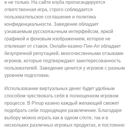
и не только. На сайте клуба пропагандируется
ответственная игра, строго соблюдается
пользовательское соглашение и политика
конфиденциальности. Заведение обладает
узнаваемым русскоязычным интерфейсом, яркой
графикой и фоновым изображением, которое не
отвлекает от ставок. Онлайн-казино Пин-Ап обладает
безупречной репутацией, многочисленными отзывами
игроков, которые подтверждают заинтересованность
пользователей. Заведение ценится у игроков с разным
уровнем подготовки.
Использование виртуальных денег будет удобным
способом чувствовать себя в полноценном игровом
процессе. В Pinup казино каждый желающий сможет
подобрать себе подходящее развлечение. Благодаря
выбору можно играть как в одном слоте, так и в
нескольких различных игровых продуктах, и постоянно