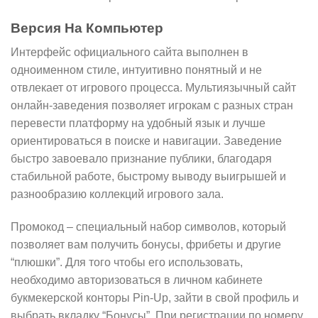
Версия На Компьютер
Интерфейс официального сайта выполнен в
одноименном стиле, интуитивно понятный и не
отвлекает от игрового процесса. Мультиязычный сайт
онлайн-заведения позволяет игрокам с разных стран
перевести платформу на удобный язык и лучше
ориентироваться в поиске и навигации. Заведение
быстро завоевало признание публики, благодаря
стабильной работе, быстрому выводу выигрышей и
разнообразию коллекций игрового зала.
Промокод – специальный набор символов, который
позволяет вам получить бонусы, фрибеты и другие
“плюшки”. Для того чтобы его использовать,
необходимо авторизоваться в личном кабинете
букмекерской конторы Pin-Up, зайти в свой профиль и
выбрать вкладку “Бонусы”. При регистрации по номеру