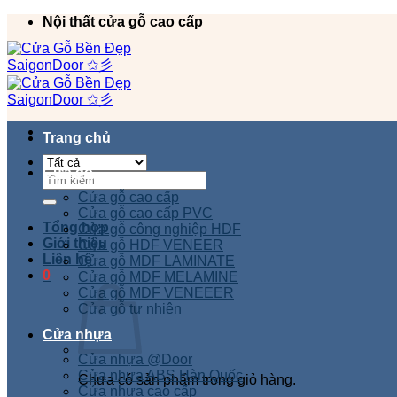
Chuyển
Nội thất cửa gỗ cao cấp
đến
nội
dung
Trang chủ
Cửa gỗ
Tìm
kiếm:
Cửa gỗ cao cấp
Cửa gỗ cao cấp PVC
Tổng hợp
Cửa gỗ công nghiệp HDF
Giới thiệu
Cửa gỗ HDF VENEER
Liên hệ
Cửa gỗ MDF LAMINATE
0
Cửa gỗ MDF MELAMINE
Cửa gỗ MDF VENEEER
Cửa gỗ tự nhiên
Cửa nhựa
Cửa nhựa @Door
Cửa nhựa ABS Hàn Quốc
Chưa có sản phẩm trong giỏ hàng.
Cửa nhựa cao cấp