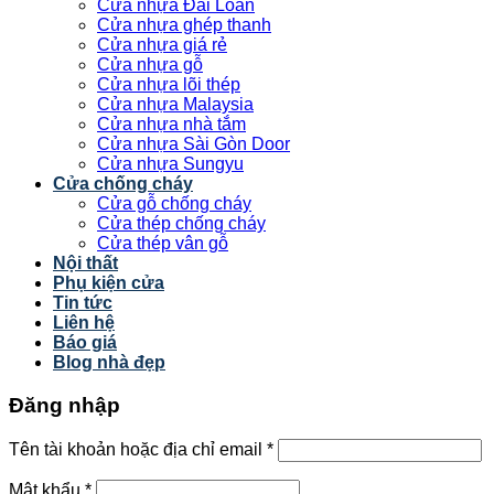
Cửa nhựa Đài Loan
Cửa nhựa ghép thanh
Cửa nhựa giá rẻ
Cửa nhựa gỗ
Cửa nhựa lõi thép
Cửa nhựa Malaysia
Cửa nhựa nhà tắm
Cửa nhựa Sài Gòn Door
Cửa nhựa Sungyu
Cửa chống cháy
Cửa gỗ chống cháy
Cửa thép chống cháy
Cửa thép vân gỗ
Nội thất
Phụ kiện cửa
Tin tức
Liên hệ
Báo giá
Blog nhà đẹp
Đăng nhập
Tên tài khoản hoặc địa chỉ email
*
Mật khẩu
*