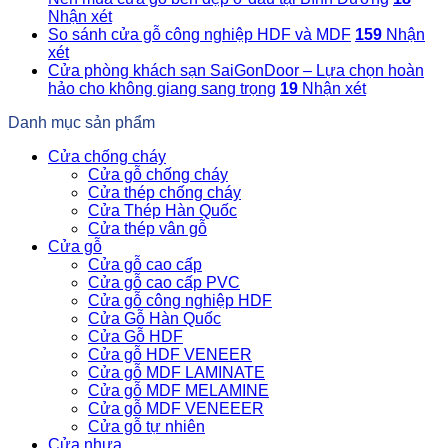
Nhận xét
So sánh cửa gỗ công nghiệp HDF và MDF
159
Nhận
xét
Cửa phòng khách sạn SaiGonDoor – Lựa chọn hoàn
hảo cho không giang sang trọng
19
Nhận xét
Danh mục sản phẩm
Cửa chống cháy
Cửa gỗ chống cháy
Cửa thép chống cháy
Cửa Thép Hàn Quốc
Cửa thép vân gỗ
Cửa gỗ
Cửa gỗ cao cấp
Cửa gỗ cao cấp PVC
Cửa gỗ công nghiệp HDF
Cửa Gỗ Hàn Quốc
Cửa Gỗ HDF
Cửa gỗ HDF VENEER
Cửa gỗ MDF LAMINATE
Cửa gỗ MDF MELAMINE
Cửa gỗ MDF VENEEER
Cửa gỗ tự nhiên
Cửa nhựa