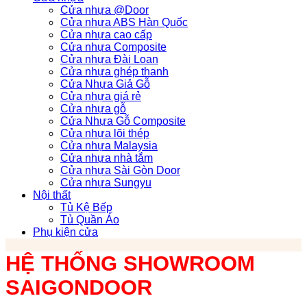
Cửa nhựa @Door
Cửa nhựa ABS Hàn Quốc
Cửa nhựa cao cấp
Cửa nhựa Composite
Cửa nhựa Đài Loan
Cửa nhựa ghép thanh
Cửa Nhựa Giả Gỗ
Cửa nhựa giá rẻ
Cửa nhựa gỗ
Cửa Nhựa Gỗ Composite
Cửa nhựa lõi thép
Cửa nhựa Malaysia
Cửa nhựa nhà tắm
Cửa nhựa Sài Gòn Door
Cửa nhựa Sungyu
Nội thất
Tủ Kệ Bếp
Tủ Quần Áo
Phụ kiện cửa
HỆ THỐNG SHOWROOM
SAIGONDOOR