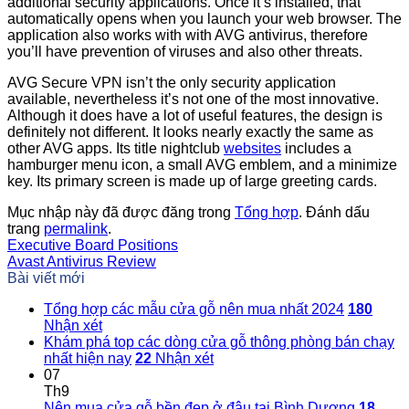
additional security applications. Once it’s installed, that
automatically opens when you launch your web browser. The
application also works with with AVG antivirus, therefore
you’ll have prevention of viruses and also other threats.
AVG Secure VPN isn’t the only security application
available, nevertheless it’s not one of the most innovative.
Although it does have a lot of useful features, the design is
definitely not different. It looks nearly exactly the same as
other AVG apps. Its title nightclub
websites
includes a
hamburger menu icon, a small AVG emblem, and a minimize
key. Its primary screen is made up of large greeting cards.
Mục nhập này đã được đăng trong
Tổng hợp
. Đánh dấu
trang
permalink
.
Executive Board Positions
Avast Antivirus Review
Bài viết mới
Tổng hợp các mẫu cửa gỗ nên mua nhất 2024
180
Nhận xét
Khám phá top các dòng cửa gỗ thông phòng bán chạy
nhất hiện nay
22
Nhận xét
07
Th9
Nên mua cửa gỗ bền đẹp ở đâu tại Bình Dương
18