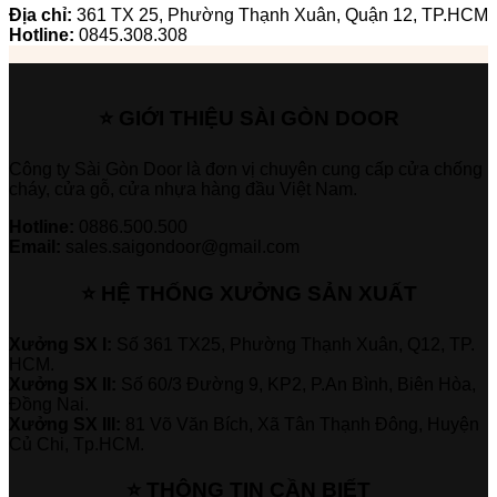
Địa chỉ:
361 TX 25, Phường Thạnh Xuân, Quận 12, TP.HCM
Hotline:
0845.308.308
⭐ GIỚI THIỆU SÀI GÒN DOOR
Công ty Sài Gòn Door là đơn vị chuyên cung cấp cửa chống
cháy, cửa gỗ, cửa nhựa hàng đầu Việt Nam.
Hotline:
0886.500.500
Email:
sales.saigondoor@gmail.com
⭐ HỆ THỐNG XƯỞNG SẢN XUẤT
Xưởng SX I:
Số 361 TX25, Phường Thạnh Xuân, Q12, TP.
HCM.
Xưởng SX II:
Số 60/3 Đường 9, KP2, P.An Bình, Biên Hòa,
Đồng Nai.
Xưởng SX III:
81 Võ Văn Bích, Xã Tân Thạnh Đông, Huyện
Củ Chi, Tp.HCM.
⭐ THÔNG TIN CẦN BIẾT