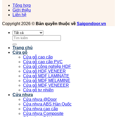
Tổng hợp
Giới thiệu
Liên hệ
Copyright 2026 ©
Bản quyền thuộc về
Saigondoor.vn
Tìm
kiếm:
Trang chủ
Cửa gỗ
Cửa gỗ cao cấp
Cửa gỗ cao cấp PVC
Cửa gỗ công nghiệp HDF
Cửa gỗ HDF VENEER
Cửa gỗ MDF LAMINATE
Cửa gỗ MDF MELAMINE
Cửa gỗ MDF VENEEER
Cửa gỗ tự nhiên
Cửa nhựa
Cửa nhựa @Door
Cửa nhựa ABS Hàn Quốc
Cửa nhựa cao cấp
Cửa nhựa Composite