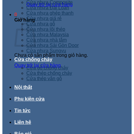
Cửa nhựa Composite
Quay trở lại cửa hàng
Cửa nhựa Đài Loan
Cửa nhựa ghép thanh
0
Cửa nhựa giá rẻ
Giỏ hàng
Cửa nhựa gỗ
Cửa nhựa lõi thép
Cửa nhựa Malaysia
Cửa nhựa nhà tắm
Cửa nhựa Sài Gòn Door
Cửa nhựa Sungyu
Chưa có sản phẩm trong giỏ hàng.
Cửa chống cháy
Quay trở lại cửa hàng
Cửa gỗ chống cháy
Cửa thép chống cháy
Cửa thép vân gỗ
Nội thất
Phụ kiện cửa
Tin tức
Liên hệ
Báo giá