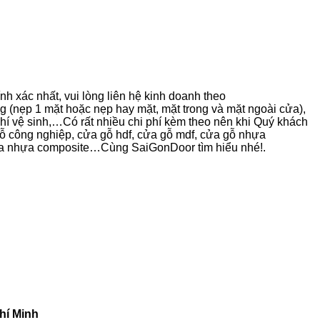
h xác nhất, vui lòng liên hệ kinh doanh theo
 (nẹp 1 mặt hoặc nẹp hay mặt, mặt trong và mặt ngoài cửa),
 phí vệ sinh,…Có rất nhiều chi phí kèm theo nên khi Quý khách
gỗ công nghiệp, cửa gỗ hdf, cửa gỗ mdf, cửa gỗ nhựa
ửa nhựa composite…Cùng SaiGonDoor tìm hiểu nhé!.
hí Minh