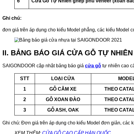
6
Cửa Gỗ Tự Nhiên ghép phủ veneer (xoan đào
Ghi chú:
đơn giá trên áp dụng cho kiểu Model phẳng, các kiểu Model 
II. BẢNG BÁO GIÁ CỬA GỖ TỰ NHIÊ
SAIGONDOOR cập nhật bảng báo giá
cửa gỗ
tự nhiên cao c
STT
LOẠI CỬA
MODE
1
GỖ CĂM XE
THEO CATA
2
GỖ XOAN ĐÀO
THEO CATA
3
GỖ ASH, OAK
THEO CATA
Ghi chú: Đơn giá trên áp dụng cho kiểu Model đơn giản, các k
XEM THÊM:
CỬA GỖ CAO CẤP HÀN QUỐC