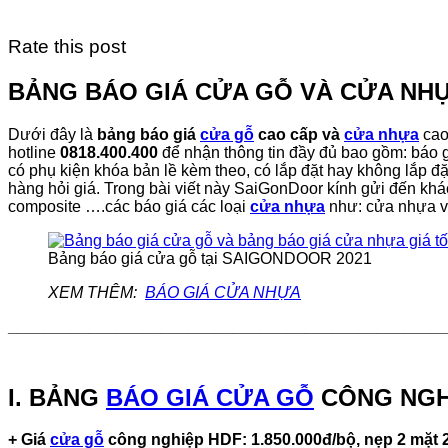
Rate this post
BẢNG BÁO GIÁ CỬA GỖ VÀ CỬA NHỰA
Dưới đây là
bảng báo giá
cửa gỗ
cao cấp và
cửa nhựa
cao
hotline
0818.400.400
để nhận thông tin đầy đủ bao gồm: báo 
có phụ kiện khóa bản lề kèm theo, có lắp đặt hay không lắp đặ
hàng hỏi giá. Trong bài viết này SaiGonDoor kính gửi đến kh
composite ….các báo giá các loại
cửa nhựa
như: cửa nhựa v
Bảng báo giá cửa gỗ tại SAIGONDOOR 2021
XEM THÊM:
BÁO GIÁ CỬA NHỰA
________________________________________________
I. BẢNG
BÁO GIÁ CỬA GỖ
CÔNG NGH
+ Giá
cửa gỗ
công nghiệp HDF: 1.850.000đ/bộ, nẹp 2 mặt 2