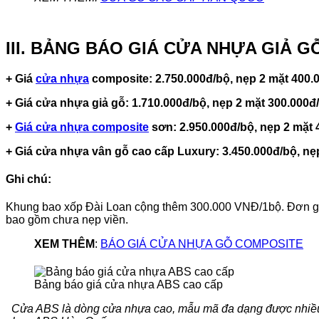
III. BẢNG BÁO GIÁ CỬA NHỰA GIẢ 
+ Giá
cửa nhựa
composite: 2.750.000đ/bộ, nẹp 2 mặt 400.0
+ Giá cửa nhựa giả gỗ: 1.710.000đ/bộ, nẹp 2 mặt 300.000đ
+
Giá cửa nhựa composite
sơn: 2.950.000đ/bộ, nẹp 2 mặt 
+ Giá cửa nhựa vân gỗ cao cấp Luxury: 3.450.000đ/bộ, nẹp
Ghi chú:
Khung bao xốp Đài Loan cộng thêm 300.000 VNĐ/1bộ. Đơn giá t
bao gồm chưa nẹp viền.
XEM THÊM
:
BÁO GIÁ CỬA NHỰA GỖ COMPOSITE
Bảng báo giá cửa nhựa ABS cao cấp
Cửa ABS là dòng cửa nhựa cao, mẫu mã đa dạng được nhiều