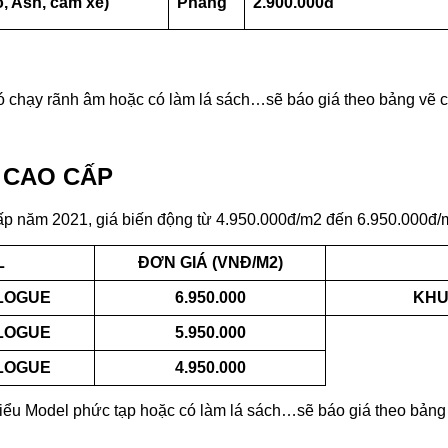
, Ash, căm xe)
Phẳng
2.900.000đ
có chạy rãnh âm hoặc có làm lá sách…sẽ báo giá theo bảng vẽ 
N CAO CẤP
ấp năm 2021, giá biến động từ 4.950.000đ/m2 đến 6.950.000đ/
L
ĐƠN GIÁ (VNĐ/M2)
LOGUE
6.950.000
KHU
LOGUE
5.950.000
LOGUE
4.950.000
iểu Model phức tạp hoặc có làm lá sách…sẽ báo giá theo bảng v