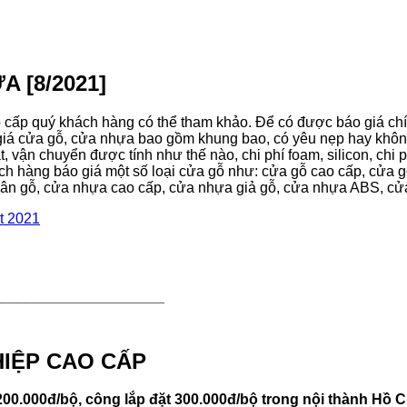
 [8/2021]
 cấp quý khách hàng có thể tham khảo. Để có được báo giá chín
giá cửa gỗ, cửa nhựa bao gồm khung bao, có yêu nẹp hay không
t, vận chuyển được tính như thế nào, chi phí foam, silicon, chi
ách hàng báo giá một số loại cửa gỗ như: cửa gỗ cao cấp, cửa 
ân gỗ, cửa nhựa cao cấp, cửa nhựa giả gỗ, cửa nhựa ABS, c
_____________________
IỆP CAO CẤP
00.000đ/bộ, công lắp đặt 300.000đ/bộ trong nội thành Hồ C