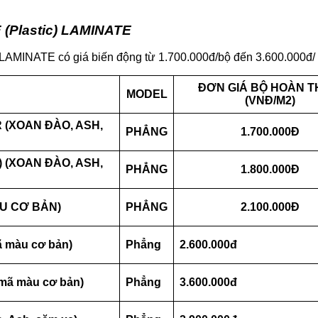
(Plastic) LAMINATE
MINATE có giá biến động từ 1.700.000đ/bộ đến 3.600.000đ/ 
ĐƠN GIÁ BỘ HOÀN T
MODEL
(VNĐ/M2)
 (XOAN ĐÀO, ASH,
PHẲNG
1.700.000Đ
 (XOAN ĐÀO, ASH,
PHẲNG
1.800.000Đ
U CƠ BẢN)
PHẲNG
2.100.000Đ
 màu cơ bản)
Phẳng
2.600.000đ
 mã màu cơ bản)
Phẳng
3.600.000đ