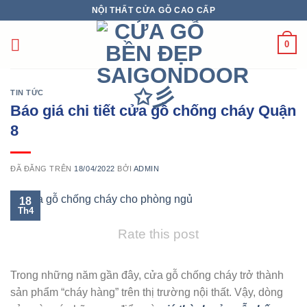
Chuyển
NỘI THẤT CỬA GỖ CAO CẤP
đến
nội
0
dung
TIN TỨC
Báo giá chi tiết cửa gỗ chống cháy Quận
8
ĐÃ ĐĂNG TRÊN
18/04/2022
BỞI
ADMIN
18
Th4
Rate this post
Trong những năm gần đây, cửa gỗ chống cháy trở thành
sản phẩm “cháy hàng” trên thị trường nội thất. Vậy, dòng