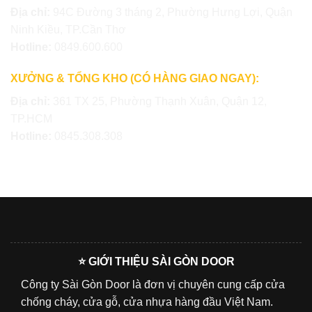
Địa chỉ:
94C Đường 3 tháng 2, Phường Hưng Lợi, Quận
Ninh Kiều, TP.Cần Thơ
Hotline:
0849.600.600
XƯỞNG & TỔNG KHO (CÓ HÀNG GIAO NGAY):
Địa chỉ:
361 TX 25, Phường Thạnh Xuân, Quận 12,
TP.HCM
Hotline:
0845.308.308
⭐ GIỚI THIỆU SÀI GÒN DOOR
Công ty Sài Gòn Door là đơn vị chuyên cung cấp cửa
chống cháy, cửa gỗ, cửa nhựa hàng đầu Việt Nam.