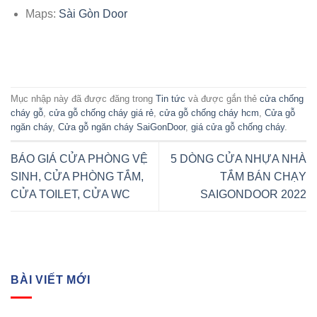
Maps:
Sài Gòn Door
Mục nhập này đã được đăng trong
Tin tức
và được gắn thẻ
cửa chống
cháy gỗ
,
cửa gỗ chống cháy giá rẻ
,
cửa gỗ chống cháy hcm
,
Cửa gỗ
ngăn cháy
,
Cửa gỗ ngăn cháy SaiGonDoor
,
giá cửa gỗ chống cháy
.
BÁO GIÁ CỬA PHÒNG VỆ
5 DÒNG CỬA NHỰA NHÀ
SINH, CỬA PHÒNG TẮM,
TẮM BÁN CHẠY
CỬA TOILET, CỬA WC
SAIGONDOOR 2022
BÀI VIẾT MỚI