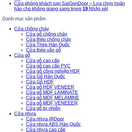
Cửa phòng khách sạn SaiGonDoor – Lựa chọn hoàn
hảo cho không giang sang trọng
19
Nhận xét
Danh mục sản phẩm
Cửa chống cháy
Cửa gỗ chống cháy
Cửa thép chống cháy
Cửa Thép Hàn Quốc
Cửa thép vân gỗ
Cửa gỗ
Cửa gỗ cao cấp
Cửa gỗ cao cấp PVC
Cửa gỗ công nghiệp HDF
Cửa Gỗ Hàn Quốc
Cửa Gỗ HDF
Cửa gỗ HDF VENEER
Cửa gỗ MDF LAMINATE
Cửa gỗ MDF MELAMINE
Cửa gỗ MDF VENEEER
Cửa gỗ tự nhiên
Cửa nhựa
Cửa nhựa @Door
Cửa nhựa ABS Hàn Quốc
Cửa nhựa cao cấp