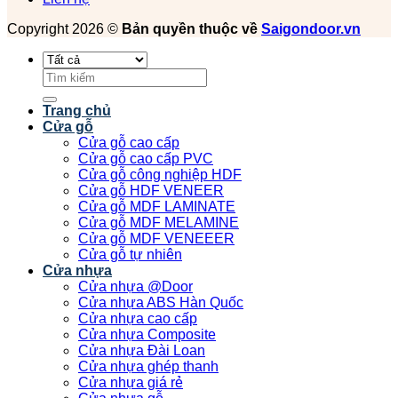
Copyright 2026 ©
Bản quyền thuộc về
Saigondoor.vn
Tìm
kiếm:
Trang chủ
Cửa gỗ
Cửa gỗ cao cấp
Cửa gỗ cao cấp PVC
Cửa gỗ công nghiệp HDF
Cửa gỗ HDF VENEER
Cửa gỗ MDF LAMINATE
Cửa gỗ MDF MELAMINE
Cửa gỗ MDF VENEEER
Cửa gỗ tự nhiên
Cửa nhựa
Cửa nhựa @Door
Cửa nhựa ABS Hàn Quốc
Cửa nhựa cao cấp
Cửa nhựa Composite
Cửa nhựa Đài Loan
Cửa nhựa ghép thanh
Cửa nhựa giá rẻ