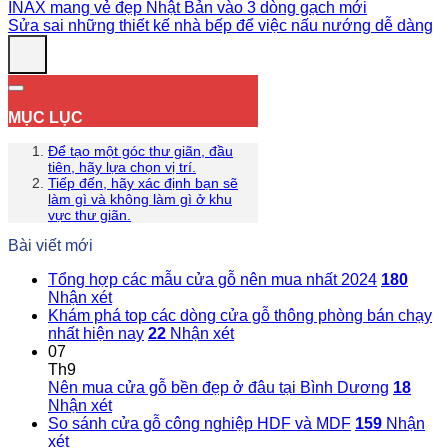
INAX mang vẻ đẹp Nhật Bản vào 3 dòng gạch mới
Sửa sai những thiết kế nhà bếp để việc nấu nướng dễ dàng
MỤC LỤC
Để tạo một góc thư giãn, đầu
tiên, hãy lựa chọn vị trí.
Tiếp đến, hãy xác định bạn sẽ
làm gì và không làm gì ở khu
vực thư giãn.
Bài viết mới
Tổng hợp các mẫu cửa gỗ nên mua nhất 2024
180
Nhận xét
Khám phá top các dòng cửa gỗ thông phòng bán chạy
nhất hiện nay
22
Nhận xét
07
Th9
Nên mua cửa gỗ bền đẹp ở đâu tại Bình Dương
18
Nhận xét
So sánh cửa gỗ công nghiệp HDF và MDF
159
Nhận
xét