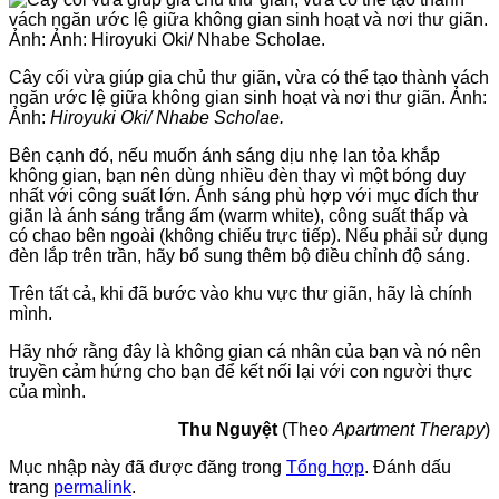
Cây cối vừa giúp gia chủ thư giãn, vừa có thể tạo thành vách
ngăn ước lệ giữa không gian sinh hoạt và nơi thư giãn. Ảnh:
Ảnh:
Hiroyuki Oki/ Nhabe Scholae.
Bên cạnh đó, nếu muốn ánh sáng dịu nhẹ lan tỏa khắp
không gian, bạn nên dùng nhiều đèn thay vì một bóng duy
nhất với công suất lớn. Ánh sáng phù hợp với mục đích thư
giãn là ánh sáng trắng ấm (warm white), công suất thấp và
có chao bên ngoài (không chiếu trực tiếp). Nếu phải sử dụng
đèn lắp trên trần, hãy bổ sung thêm bộ điều chỉnh độ sáng.
Trên tất cả, khi đã bước vào khu vực thư giãn, hãy là chính
mình.
Hãy nhớ rằng đây là không gian cá nhân của bạn và nó nên
truyền cảm hứng cho bạn để kết nối lại với con người thực
của mình.
Thu Nguyệt
(Theo
Apartment Therapy
)
Mục nhập này đã được đăng trong
Tổng hợp
. Đánh dấu
trang
permalink
.