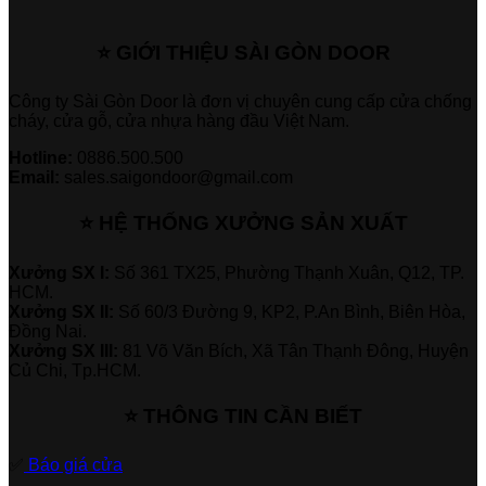
⭐ GIỚI THIỆU SÀI GÒN DOOR
Công ty Sài Gòn Door là đơn vị chuyên cung cấp cửa chống
cháy, cửa gỗ, cửa nhựa hàng đầu Việt Nam.
Hotline:
0886.500.500
Email:
sales.saigondoor@gmail.com
⭐ HỆ THỐNG XƯỞNG SẢN XUẤT
Xưởng SX I:
Số 361 TX25, Phường Thạnh Xuân, Q12, TP.
HCM.
Xưởng SX II:
Số 60/3 Đường 9, KP2, P.An Bình, Biên Hòa,
Đồng Nai.
Xưởng SX III:
81 Võ Văn Bích, Xã Tân Thạnh Đông, Huyện
Củ Chi, Tp.HCM.
⭐ THÔNG TIN CẦN BIẾT
✅
Báo giá cửa