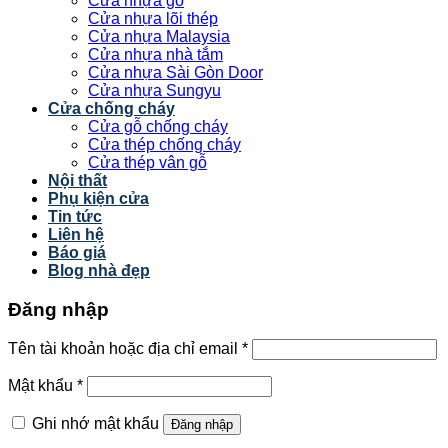
Cửa nhựa gỗ
Cửa nhựa lõi thép
Cửa nhựa Malaysia
Cửa nhựa nhà tắm
Cửa nhựa Sài Gòn Door
Cửa nhựa Sungyu
Cửa chống cháy
Cửa gỗ chống cháy
Cửa thép chống cháy
Cửa thép vân gỗ
Nội thất
Phụ kiện cửa
Tin tức
Liên hệ
Báo giá
Blog nhà đẹp
Đăng nhập
Tên tài khoản hoặc địa chỉ email
*
Mật khẩu
*
Ghi nhớ mật khẩu
Đăng nhập