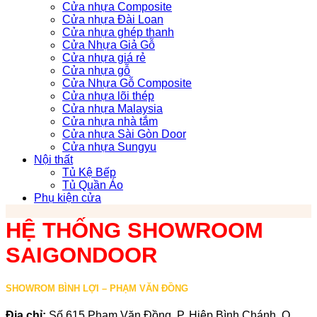
Cửa nhựa Composite
Cửa nhựa Đài Loan
Cửa nhựa ghép thanh
Cửa Nhựa Giả Gỗ
Cửa nhựa giá rẻ
Cửa nhựa gỗ
Cửa Nhựa Gỗ Composite
Cửa nhựa lõi thép
Cửa nhựa Malaysia
Cửa nhựa nhà tắm
Cửa nhựa Sài Gòn Door
Cửa nhựa Sungyu
Nội thất
Tủ Kệ Bếp
Tủ Quần Áo
Phụ kiện cửa
HỆ THỐNG SHOWROOM
SAIGONDOOR
SHOWROM BÌNH LỢI – PHẠM VĂN ĐỒNG
Địa chỉ:
Số 615 Phạm Văn Đồng, P. Hiệp Bình Chánh, Q.