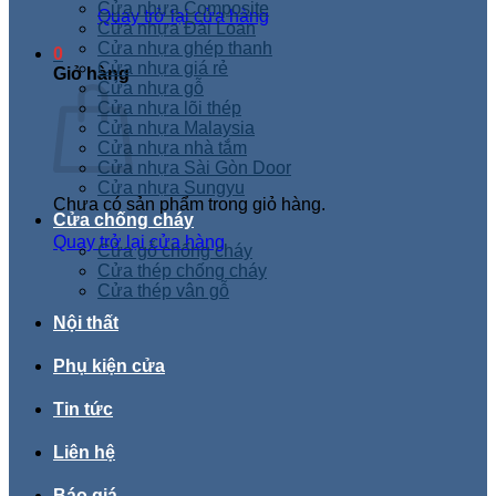
Cửa nhựa Composite
Quay trở lại cửa hàng
Cửa nhựa Đài Loan
Cửa nhựa ghép thanh
0
Cửa nhựa giá rẻ
Giỏ hàng
Cửa nhựa gỗ
Cửa nhựa lõi thép
Cửa nhựa Malaysia
Cửa nhựa nhà tắm
Cửa nhựa Sài Gòn Door
Cửa nhựa Sungyu
Chưa có sản phẩm trong giỏ hàng.
Cửa chống cháy
Quay trở lại cửa hàng
Cửa gỗ chống cháy
Cửa thép chống cháy
Cửa thép vân gỗ
Nội thất
Phụ kiện cửa
Tin tức
Liên hệ
Báo giá