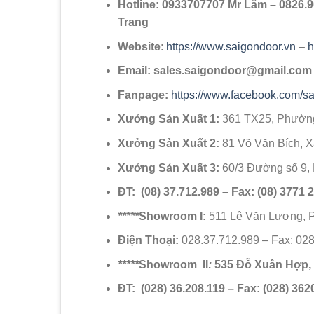
Hotline: 0933707707 Mr Lãm – 0826.9
Trang
Website
:
https://www.saigondoor.vn
–
h
Email:
sales.saigondoor@gmail.com
Fanpage:
https://www.facebook.com/
Xưởng Sản Xuất 1:
361 TX25, Phường
Xưởng Sản Xuất 2:
81 Võ Văn Bích, 
Xưởng Sản Xuất 3:
60/3 Đường số 9, 
ĐT: (08) 37.712.989 – Fax: (08) 3771 
*****
Showroom I:
511 Lê Văn Lương, 
Điện Thoại:
028.37.712.989 – Fax: 028
*****
Showroom II
:
535 Đỗ Xuân Hợp, 
ĐT: (028) 36.208.119 – Fax: (028) 362