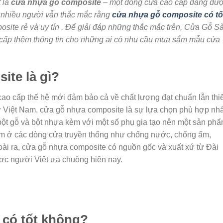
t là
cửa nhựa gỗ composite
– một dòng cửa cao cấp đang đư
 nhiều người vẫn thắc mắc rằng
cửa nhựa gỗ composite có tố
ite rẻ và uy tín . Để giải đáp những thắc mắc trên, Cửa Gỗ Sà
 cấp thêm thông tin cho những ai có nhu cầu mua sắm mẫu cửa
ite là gì?
o cấp thế hệ mới đảm bảo cả về chất lượng đạt chuẩn lẫn thiế
 ở Việt Nam, cửa gỗ nhựa composite là sự lựa chọn phù hợp nhấ
ột gỗ và bột nhựa kèm với một số phụ gia tạo nên một sản ph
m ở các dòng cửa truyền thống như chống nước, chống ẩm,
ài ra, cửa gỗ nhựa composite có nguồn gốc và xuất xứ từ Đài
ợc người Việt ưa chuộng hiện nay.
có tốt không?