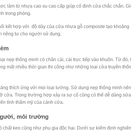
c làm từ nhựa cao su cao cấp giúp cố định cửa chắc chắn. G
nh trong phòng.
ối kết hợp với độ dày của cửa nhựa gỗ composite tạo khoảng
 riêng tư cho người sử dụng.
kèm
ại nẹp thông minh có chân cài, cài trực tiếp vào khuôn. Từ đó, 
g mất nhiều thời gian thi công như những loại cửa truyền thố
ăng thích ứng với mọi loại tường. Sử dụng nẹp thông minh nên
 cỡ cửa. Trong trường hợp xảy ra sự cố cũng có thể dễ dàng sửa
ến tính thẩm mỹ của cánh cửa.
người, môi trường
ó chất keo cũng như phụ gia độc hại. Dưới sự kiểm định nghiê