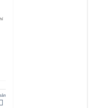
hí
sản