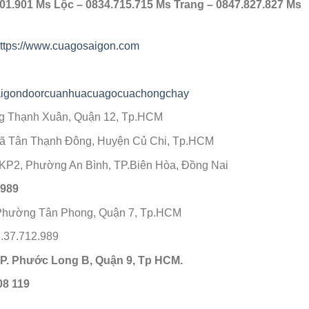
01.901 Ms Lộc – 0834.715.715 Ms Trang – 0847.827.827 Ms
ttps://www.cuagosaigon.com
saigondoorcuanhuacuagocuachongchay
 Thạnh Xuân, Quận 12, Tp.HCM
Xã Tân Thạnh Đông, Huyện Củ Chi, Tp.HCM
KP2, Phường An Bình, TP.Biên Hòa, Đồng Nai
2989
Phường Tân Phong, Quận 7, Tp.HCM
.37.712.989
P. Phước Long B, Quận 9, Tp HCM.
08 119