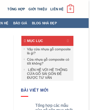
0
TỔNG HỢP
GIỚI THIỆU
LIÊN HỆ
ÊN HỆ
BÁO GIÁ
BLOG NHÀ ĐẸP
MỤC LỤC
Vậy cửa nhựa gỗ composite
là gì?
Cửa nhựa gỗ composite có
tốt không?
LIÊN HỆ VỚI HỆ THỐNG
CỬA GỖ SÀI GÒN ĐỂ
ĐƯỢC TƯ VẤN
BÀI VIẾT MỚI
Tổng hợp các mẫu