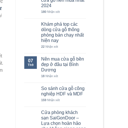
cửa gỗ nên mua nhất
ợc
2024
t
180
Nhận xét
i
Khám phá top các
dòng cửa gỗ thông
phòng bán chạy nhất
hiện nay
22
Nhận xét
t
Nên mua cửa gỗ bền
07
t.
đẹp ở đâu tại Bình
Th9
Dương
ẩm
18
Nhận xét
So sánh cửa gỗ công
nghiệp HDF và MDF
159
Nhận xét
Cửa phòng khách
sạn SaiGonDoor –
Lựa chọn hoàn hảo