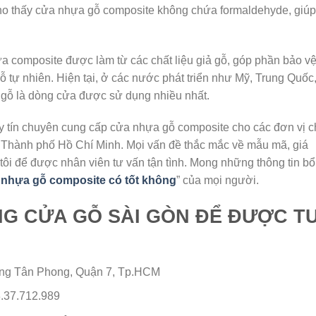
ho thấy cửa nhựa gỗ composite không chứa formaldehyde, giúp
ựa composite được làm từ các chất liệu giả gỗ, góp phần bảo v
 tự nhiên. Hiện tại, ở các nước phát triển như Mỹ, Trung Quốc
gỗ là dòng cửa được sử dụng nhiều nhất.
y tín chuyên cung cấp cửa nhựa gỗ composite cho các đơn vị 
p Thành phố Hồ Chí Minh. Mọi vấn đề thắc mắc về mẫu mã, giá
tôi để được nhân viên tư vấn tận tình. Mong những thông tin bổ
 nhựa gỗ composite có tốt không
” của mọi người.
NG CỬA GỖ SÀI GÒN ĐỂ ĐƯỢC T
ng Tân Phong, Quận 7, Tp.HCM
.37.712.989