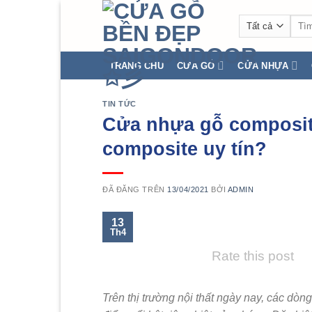
Chuyển
Tìm
đến
kiếm
nội
dung
TRANG CHỦ
CỬA GỖ
CỬA NHỰA
TIN TỨC
Cửa nhựa gỗ composite
composite uy tín?
ĐÃ ĐĂNG TRÊN
13/04/2021
BỞI
ADMIN
13
Th4
Rate this post
Trên thị trường nội thất ngày nay, các dòn