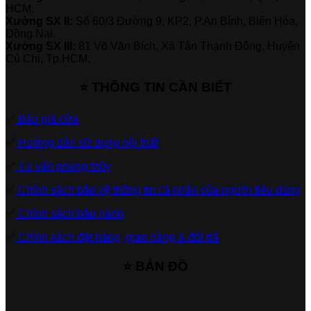
HCM.
Xưởng SX II:
Số 60/3 Đường 9, KP2, P.An Bình, Biên Hòa,
Đồng Nai.
Xưởng SX III:
81 Võ Văn Bích, Xã Tân Thạnh Đông, Huyện
Củ Chi, Tp.HCM.
⭐ THÔNG TIN CẦN BIẾT
✅
Báo giá cửa
✅
Hướng dẫn sử dụng nội thất
✅
Tư vấn phong thủy
✅
Chính sách bảo vệ thông tin cá nhân của người tiêu dùng
✅
Chính sách bảo hành
✅
Chính sách đặt hàng, giao hàng & đổi trả
⭐ BẢN ĐỒ