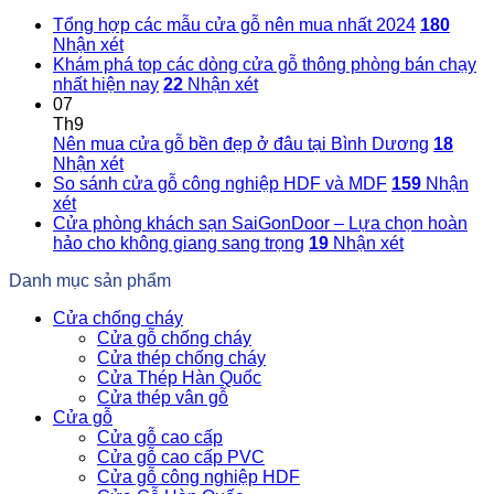
Tổng hợp các mẫu cửa gỗ nên mua nhất 2024
180
Nhận xét
Khám phá top các dòng cửa gỗ thông phòng bán chạy
nhất hiện nay
22
Nhận xét
07
Th9
Nên mua cửa gỗ bền đẹp ở đâu tại Bình Dương
18
Nhận xét
So sánh cửa gỗ công nghiệp HDF và MDF
159
Nhận
xét
Cửa phòng khách sạn SaiGonDoor – Lựa chọn hoàn
hảo cho không giang sang trọng
19
Nhận xét
Danh mục sản phẩm
Cửa chống cháy
Cửa gỗ chống cháy
Cửa thép chống cháy
Cửa Thép Hàn Quốc
Cửa thép vân gỗ
Cửa gỗ
Cửa gỗ cao cấp
Cửa gỗ cao cấp PVC
Cửa gỗ công nghiệp HDF