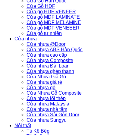
Cửa Gỗ Hàn Quốc
Cửa Gỗ HDF
Cửa gỗ HDF VENEER
Cửa gỗ MDF LAMINATE
Cửa gỗ MDF MELAMINE
Cửa gỗ MDF VENEEER
Cửa gỗ tự nhiên
Cửa nhựa
Cửa nhựa @Door
Cửa nhựa ABS Hàn Quốc
Cửa nhựa cao cấp
Cửa nhựa Composite
Cửa nhựa Đài Loan
Cửa nhựa ghép thanh
Cửa Nhựa Giả Gỗ
Cửa nhựa giá rẻ
Cửa nhựa gỗ
Cửa Nhựa Gỗ Composite
Cửa nhựa lõi thép
Cửa nhựa Malaysia
Cửa nhựa nhà tắm
Cửa nhựa Sài Gòn Door
Cửa nhựa Sungyu
Nội thất
Tủ Kệ Bếp