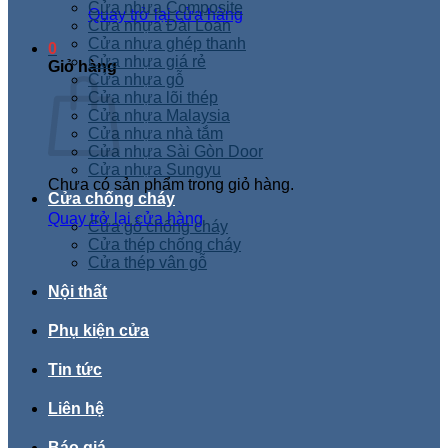
Cửa nhựa Composite
Quay trở lại cửa hàng
Cửa nhựa Đài Loan
Cửa nhựa ghép thanh
0
Cửa nhựa giá rẻ
Giỏ hàng
Cửa nhựa gỗ
Cửa nhựa lõi thép
Cửa nhựa Malaysia
Cửa nhựa nhà tắm
Cửa nhựa Sài Gòn Door
Cửa nhựa Sungyu
Chưa có sản phẩm trong giỏ hàng.
Cửa chống cháy
Quay trở lại cửa hàng
Cửa gỗ chống cháy
Cửa thép chống cháy
Cửa thép vân gỗ
Nội thất
Phụ kiện cửa
Tin tức
Liên hệ
Báo giá