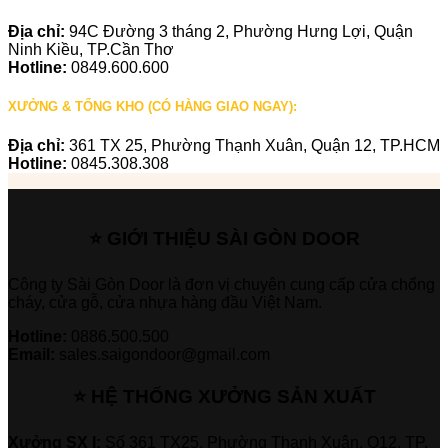
Địa chỉ:
94C Đường 3 tháng 2, Phường Hưng Lợi, Quận
Ninh Kiều, TP.Cần Thơ
Hotline:
0849.600.600
XƯỞNG & TỔNG KHO (CÓ HÀNG GIAO NGAY):
Địa chỉ:
361 TX 25, Phường Thạnh Xuân, Quận 12, TP.HCM
Hotline:
0845.308.308
⭐ GIỚI THIỆU SÀI GÒN DOOR
Công ty Sài Gòn Door là đơn vị chuyên cung cấp cửa chống
cháy, cửa gỗ, cửa nhựa hàng đầu Việt Nam.
Hotline:
0886.500.500
Email:
sales.saigondoor@gmail.com
⭐ HỆ THỐNG XƯỞNG SẢN XUẤT
Xưởng SX I:
Số 361 TX25, Phường Thạnh Xuân, Q12, TP.