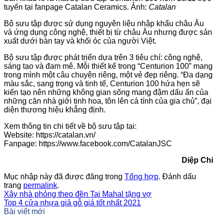
tuyến tại fanpage Catalan Ceramics. Ảnh:
Catalan
Bộ sưu tập được sử dụng nguyên liệu nhập khẩu châu Âu
và ứng dụng công nghệ, thiết bị từ châu Âu nhưng được sản
xuất dưới bàn tay và khối óc của người Việt.
Bộ sưu tập được phát triển dựa trên 3 tiêu chí: công nghệ,
sáng tạo và đam mê. Mỗi thiết kế trong “Centurion 100” mang
trong mình một câu chuyện riêng, một vẻ đẹp riêng. “Đa dạng
màu sắc, sang trọng và tinh tế, Centurion 100 hứa hẹn sẽ
kiến tạo nên những không gian sống mang đậm dấu ấn của
những căn nhà giới tinh hoa, tôn lên cá tính của gia chủ”, đại
diện thương hiệu khẳng định.
Xem thông tin chi tiết về bộ sưu tập tại:
Website: https://catalan.vn/
Fanpage: https://www.facebook.com/CatalanJSC
Diệp Chi
Mục nhập này đã được đăng trong
Tổng hợp
. Đánh dấu
trang
permalink
.
Xây nhà phỏng theo đền Taj Mahal tặng vợ
Top 4 cửa nhựa giả gỗ giá tốt nhất 2021
Bài viết mới