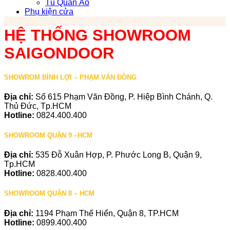
Tủ Quần Áo
Phụ kiện cửa
HỆ THỐNG SHOWROOM
SAIGONDOOR
SHOWROM BÌNH LỢI – PHẠM VĂN ĐỒNG
Địa chỉ:
Số 615 Phạm Văn Đồng, P. Hiệp Bình Chánh, Q.
Thủ Đức, Tp.HCM
Hotline:
0824.400.400
SHOWROOM QUẬN 9 –HCM
Địa chỉ:
535 Đỗ Xuân Hợp, P. Phước Long B, Quận 9,
Tp.HCM
Hotline:
0828.400.400
SHOWROOM QUẬN 8 – HCM
Địa chỉ:
1194 Phạm Thế Hiển, Quận 8, TP.HCM
Hotline:
0899.400.400