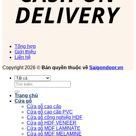
Tổng hợp
Giới thiệu
Liên hệ
Copyright 2026 ©
Bản quyền thuộc về
Saigondoor.vn
Tìm
kiếm:
Trang chủ
Cửa gỗ
Cửa gỗ cao cấp
Cửa gỗ cao cấp PVC
Cửa gỗ công nghiệp HDF
Cửa gỗ HDF VENEER
Cửa gỗ MDF LAMINATE
Cửa gỗ MDF MELAMINE