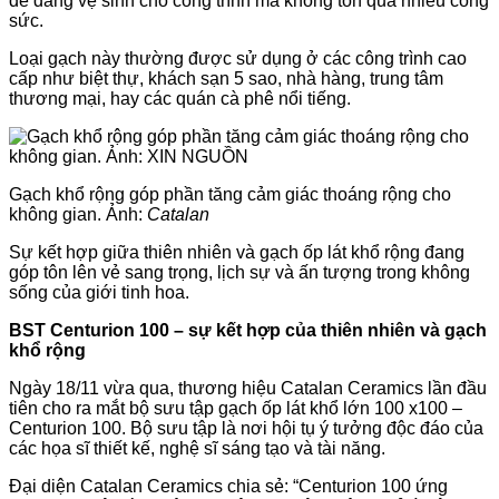
dễ dàng vệ sinh cho công trình mà không tốn quá nhiều công
sức.
Loại gạch này thường được sử dụng ở các công trình cao
cấp như biệt thự, khách sạn 5 sao, nhà hàng, trung tâm
thương mại, hay các quán cà phê nổi tiếng.
Gạch khổ rộng góp phần tăng cảm giác thoáng rộng cho
không gian. Ảnh:
Catalan
Sự kết hợp giữa thiên nhiên và gạch ốp lát khổ rộng đang
góp tôn lên vẻ sang trọng, lịch sự và ấn tượng trong không
sống của giới tinh hoa.
BST Centurion 100 – sự kết hợp của thiên nhiên và gạch
khổ rộng
Ngày 18/11 vừa qua, thương hiệu Catalan Ceramics lần đầu
tiên cho ra mắt bộ sưu tập gạch ốp lát khổ lớn 100 x100 –
Centurion 100. Bộ sưu tập là nơi hội tụ ý tưởng độc đáo của
các họa sĩ thiết kế, nghệ sĩ sáng tạo và tài năng.
Đại diện Catalan Ceramics chia sẻ: “Centurion 100 ứng