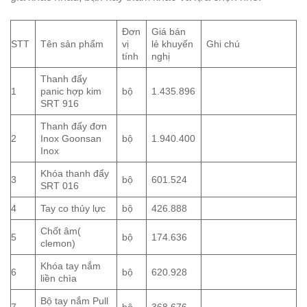
Đơn
Giá bán
STT
Tên sản phẩm
vị
lẻ khuyến
Ghi chú
tính
nghị
Thanh đẩy
1
panic hợp kim
bộ
1.435.896
SRT 916
Thanh đẩy đơn
2
Inox Goonsan
bộ
1.940.400
Inox
Khóa thanh đẩy
3
bộ
601.524
SRT 016
4
Tay co thủy lực
bộ
426.888
Chốt âm(
5
bộ
174.636
clemon)
Khóa tay nắm
6
bộ
620.928
liền chìa
Bộ tay nắm Pull