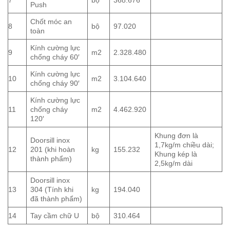
7
bộ
368.676
Push
Chốt móc an
8
bộ
97.020
toàn
Kính cường lực
9
m2
2.328.480
chống cháy 60′
Kính cường lực
10
m2
3.104.640
chống cháy 90′
Kính cường lực
11
chống cháy
m2
4.462.920
120′
Khung đơn là
Doorsill inox
1,7kg/m chiều dài;
12
201 (khi hoàn
kg
155.232
Khung kép là
thành phẩm)
2,5kg/m dài
Doorsill inox
13
304 (Tính khi
kg
194.040
đã thành phẩm)
14
Tay cầm chữ U
bộ
310.464