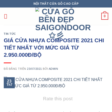
Chuyển
NỘI THẤT CỬA GỖ CAO CẤP
đến
nội
0
dung
TIN TỨC
GIÁ CỬA NHỰA COMPOSITE 2021 CHI
TIẾT NHẤT VỚI MỨC GIÁ TỪ
2.950.000Đ/BỘ
ĐÃ ĐĂNG TRÊN
23/07/2021
BỞI
ADMIN
23
Th7
Rate this post