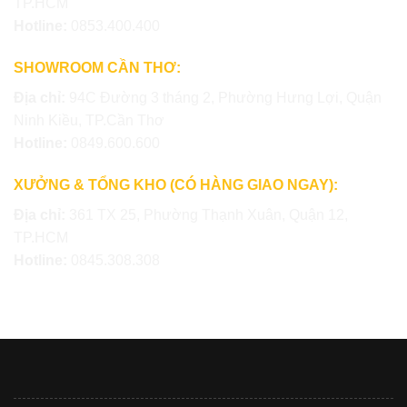
TP.HCM
Hotline:
0853.400.400
SHOWROOM CẦN THƠ:
Địa chỉ:
94C Đường 3 tháng 2, Phường Hưng Lợi, Quận
Ninh Kiều, TP.Cần Thơ
Hotline:
0849.600.600
XƯỞNG & TỔNG KHO (CÓ HÀNG GIAO NGAY):
Địa chỉ:
361 TX 25, Phường Thạnh Xuân, Quận 12,
TP.HCM
Hotline:
0845.308.308