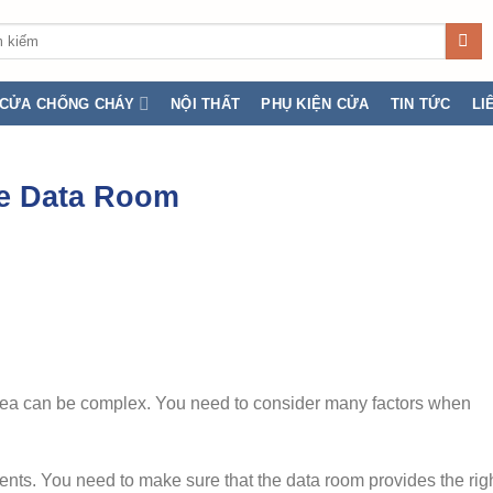
:
CỬA CHỐNG CHÁY
NỘI THẤT
PHỤ KIỆN CỬA
TIN TỨC
LI
ne Data Room
area can be complex. You need to consider many factors when
nts. You need to make sure that the data room provides the rig