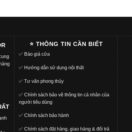
⭐ THÔNG TIN CẦN BIẾT
OR
✅
Báo giá cửa
 cung
 hàng
✅
Hướng dẫn sử dụng nội thất
✅
Tư vấn phong thủy
✅
Chính sách bảo vệ thông tin cá nhân của
người tiêu dùng
UẤT
✅
Chính sách bảo hành
̣nh
✅
Chính sách đặt hàng, giao hàng & đổi trả