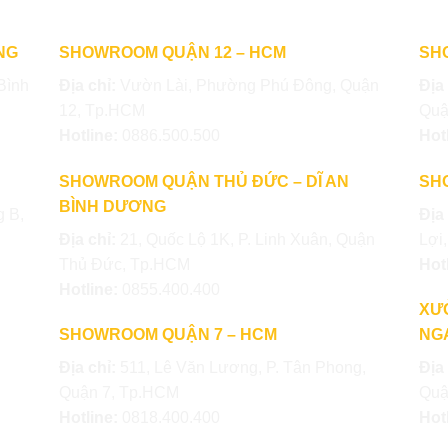
NG
SHOWROOM QUẬN 12 – HCM
SH
Bình
Địa chỉ:
Vườn Lài, Phường Phú Đông, Quận
Địa
12, Tp.HCM
Quậ
Hotline:
0886.500.500
Hot
SHOWROOM QUẬN THỦ ĐỨC – DĨ AN
SH
BÌNH DƯƠNG
 B,
Địa
Địa chỉ:
21, Quốc Lộ 1K, P. Linh Xuân, Quận
Lợi
Thủ Đức, Tp.HCM
Hot
Hotline:
0855.400.400
XƯ
SHOWROOM QUẬN 7 – HCM
NGA
Địa chỉ:
511, Lê Văn Lương, P. Tân Phong,
Địa
Quận 7, Tp.HCM
Quậ
Hotline:
0818.400.400
Hot