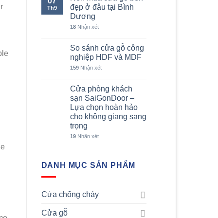
07
r
đẹp ở đâu tại Bình
Th9
Dương
18
Nhận xét
So sánh cửa gỗ công
ble
nghiệp HDF và MDF
159
Nhận xét
Cửa phòng khách
sạn SaiGonDoor –
Lựa chọn hoàn hảo
cho không giang sang
trọng
19
Nhận xét
he
DANH MỤC SẢN PHẨM
Cửa chống cháy
Cửa gỗ
ome