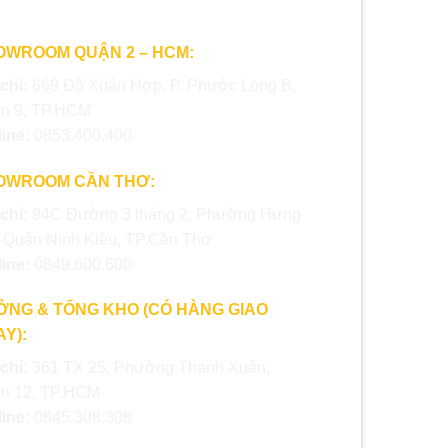
OWROOM QUẬN 2 – HCM:
 chỉ:
669 Đỗ Xuân Hợp, P. Phước Long B,
n 9, TP.HCM
line:
0853.400.400
OWROOM CẦN THƠ:
 chỉ:
94C Đường 3 tháng 2, Phường Hưng
, Quận Ninh Kiều, TP.Cần Thơ
line:
0849.600.600
ỞNG & TỔNG KHO (CÓ HÀNG GIAO
Y):
 chỉ:
361 TX 25, Phường Thạnh Xuân,
n 12, TP.HCM
line:
0845.308.308