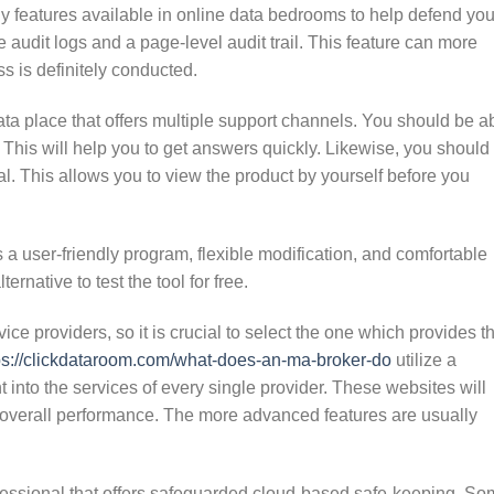
y features available in online data bedrooms to help defend you
audit logs and a page-level audit trail. This feature can more
 is definitely conducted.
ata place that offers multiple support channels. You should be a
. This will help you to get answers quickly. Likewise, you should
rial. This allows you to view the product by yourself before you
 a user-friendly program, flexible modification, and comfortable
ernative to test the tool for free.
ice providers, so it is crucial to select the one which provides t
ps://clickdataroom.com/what-does-an-ma-broker-do
utilize a
ht into the services of every single provider. These websites will
 overall performance. The more advanced features are usually
fessional that offers safeguarded cloud-based safe-keeping. S