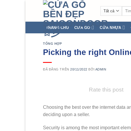
Chuyển
Tìm
đến
kiếm
nội
dung
TRANG CHỦ
CỬA GỖ
CỬA NHỰA
TỔNG HỢP
Picking the right Onli
ĐÃ ĐĂNG TRÊN
20/11/2022
BỞI
ADMIN
Rate this post
Choosing the best over the internet data 
deciding upon a seller.
Security is among the most important eleme