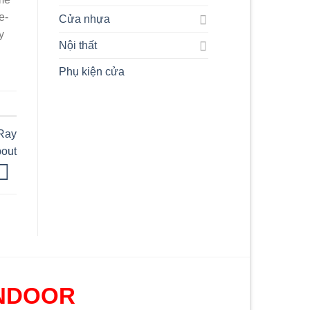
e-
Cửa nhựa
y
Nội thất
Phụ kiện cửa
 Ray
bout
NDOOR