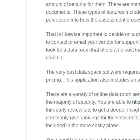
amount of security for them. There are man
documents. These types of features include 
perception into how the assessment process
That is likewise important to decide on a d
to contact or email your vendor for support
look for a data room that offers a no cost t
commit.
The very best data space software requires
pricing. This application also includes an alt
There are a variety of online data room serv
the majority of security. You are able to
htt
thirdparty review site to get a deeper insig
commonly give rankings for the software’s
included in the more costly plans.
You should search for a data bedroom pro