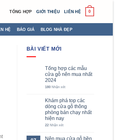
0
TỔNG HỢP
GIỚI THIỆU
LIÊN HỆ
ÊN HỆ
BÁO GIÁ
BLOG NHÀ ĐẸP
BÀI VIẾT MỚI
Tổng hợp các mẫu
cửa gỗ nên mua nhất
2024
180
Nhận xét
Khám phá top các
dòng cửa gỗ thông
phòng bán chạy nhất
hiện nay
22
Nhận xét
ht
Nên mua cửa gỗ bền