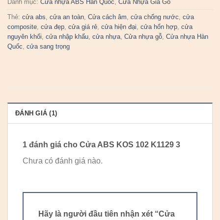
Danh mục:
Cửa nhựa ABS Hàn Quốc
,
Cửa Nhựa Giả Gỗ
Thẻ:
cửa abs
,
cửa an toàn
,
Cửa cách âm
,
cửa chống nước
,
cửa
composite
,
cửa đẹp
,
cửa giá rẻ
,
cửa hiện đại
,
cửa hổn hợp
,
cửa
nguyên khối
,
cửa nhập khẩu
,
cửa nhựa
,
Cửa nhựa gỗ
,
Cửa nhựa Hàn
Quốc
,
cửa sang trọng
ĐÁNH GIÁ (1)
1 đánh giá cho
Cửa ABS KOS 102 K1129 3
Chưa có đánh giá nào.
Hãy là người đầu tiên nhận xét “Cửa