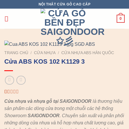
Chuyển
NỘI THẤT CỬA GỖ CAO CẤP
đến
nội
0
dung
TRANG CHỦ
/
CỬA NHỰA
/
CỬA NHỰA ABS HÀN QUỐC
Cửa ABS KOS 102 K1129 3
1.00
1
Cửa nhựa và nhựa gỗ tại SAIGONDOOR
là thương hiệu
trên
5
sản phẩm các dòng cửa trong một chuỗi các hệ thống
dựa
Showroom
SAIGONDOOR
. Chuyên sản xuất và phân phối
trên
đánh
những dòng cửa nhựa và hỗ hợp nhựa chất lượng cao, giá
giá