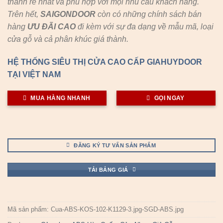
thành rẻ nhất và phù hợp với mọi nhu cầu khách hàng.
Trên hết,
SAIGONDOOR
còn có những chính sách bán
hàng
ƯU ĐÃI
CAO
đi kèm với sự đa dạng về mẫu mã, loại
cửa gỗ và cả phân khúc giá thành.
HỆ THỐNG SIÊU THỊ CỬA CAO CẤP GIAHUYDOOR
TẠI VIỆT NAM
MUA HÀNG NHANH
GỌI NGAY
ĐĂNG KÝ TƯ VẤN SẢN PHẨM
TẢI BẢNG GIÁ
Mã sản phẩm:
Cua-ABS-KOS-102-K1129-3.jpg-SGD-ABS.jpg