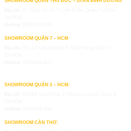
SHOWROOM QUẬN THỦ ĐỨC – DĨ AN BÌNH DƯƠNG
Địa chỉ:
21, Quốc Lộ 1K, P. Linh Xuân, Quận Thủ Đức,
Tp.HCM
Hotline:
0855.400.400
SHOWROOM QUẬN 7 – HCM
Địa chỉ:
511, Lê Văn Lương, P. Tân Phong, Quận 7,
Tp.HCM
Hotline:
0818.400.400
SHOWROOM QUẬN 2 – HCM:
Địa chỉ:
669 Đỗ Xuân Hợp, P. Phước Long B, Quận 9,
TP.HCM
Hotline:
0853.400.400
SHOWROOM CẦN THƠ: