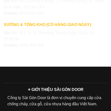
Địa chỉ:
94C Đường 3 tháng 2, Phường Hưng Lợi, Quận
Ninh Kiều, TP.Cần Thơ
Hotline:
0849.600.600
XƯỞNG & TỔNG KHO (CÓ HÀNG GIAO NGAY):
Địa chỉ:
361 TX 25, Phường Thạnh Xuân, Quận 12,
TP.HCM
Hotline:
0845.308.308
⭐ GIỚI THIỆU SÀI GÒN DOOR
Công ty Sài Gòn Door là đơn vị chuyên cung cấp cửa
chống cháy, cửa gỗ, cửa nhựa hàng đầu Việt Nam.