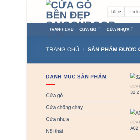
Chuyển
Tìm
đến
kiếm:
nội
dung
TRANG CHỦ
CỬA GỖ
CỬA NHỰA
TRANG CHỦ
/
SẢN PHẨM ĐƯỢC G
DANH MỤC SẢN PHẨM
CỬA 
32 2
Cửa gỗ
Cửa chống cháy
Cửa nhựa
CỬA 
A02 
Nội thất