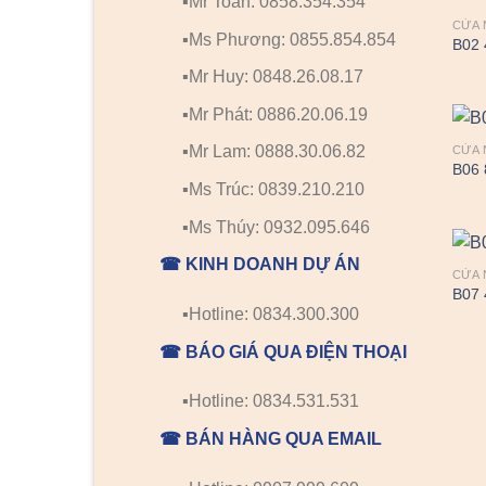
▪️Mr Toàn: 0858.354.354
5
sao
CỬA 
▪️Ms Phương: 0855.854.854
B02 
▪️Mr Huy: 0848.26.08.17
▪️Mr Phát: 0886.20.06.19
▪️Mr Lam: 0888.30.06.82
CỬA 
B06 
▪️Ms Trúc: 0839.210.210
▪️Ms Thúy: 0932.095.646
☎ KINH DOANH DỰ ÁN
CỬA 
B07 
▪️Hotline: 0834.300.300
☎ BÁO GIÁ QUA ĐIỆN THOẠI
▪️Hotline: 0834.531.531
☎ BÁN HÀNG QUA EMAIL