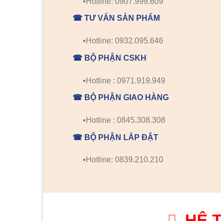
▪️Hotline: 0907.999.609
☎ TƯ VẤN SẢN PHẨM
▪️Hotline: 0932.095.646
☎ BỘ PHẬN CSKH
▪️Hotline : 0971.919.949
☎ BỘ PHẬN GIAO HÀNG
▪️Hotline : 0845.308.308
☎ BỘ PHẬN LẮP ĐẶT
▪️Hotline: 0839.210.210
HỆ 