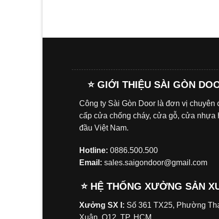
⭐ GIỚI THIỆU SÀI GÒN DO
Công ty Sài Gòn Door là đơn vị chuyên
cấp cửa chống cháy, cửa gỗ, cửa nhựa
đầu Việt Nam.
Hotline:
0886.500.500
Email:
sales.saigondoor@gmail.com
⭐ HỆ THỐNG XƯỞNG SẢN X
Xưởng SX I:
Số 361 TX25, Phường Tha
Xuân, Q12, TP. HCM.