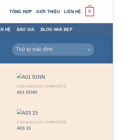
0
TỔNG HỢP
GIỚI THIỆU
LIÊN HỆ
ÊN HỆ
BÁO GIÁ
BLOG NHÀ ĐẸP
CỬA NHỰA GỖ COMPOSITE
A01 91NN
CỬA NHỰA GỖ COMPOSITE
A03 15