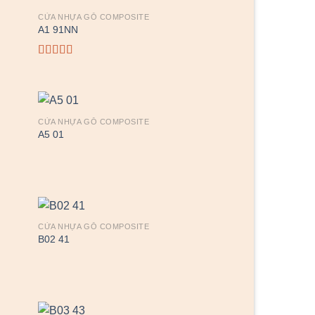
CỬA NHỰA GỖ COMPOSITE
A1 91NN
Được xếp
hạng
4.00
5 sao
CỬA NHỰA GỖ COMPOSITE
A5 01
CỬA NHỰA GỖ COMPOSITE
B02 41