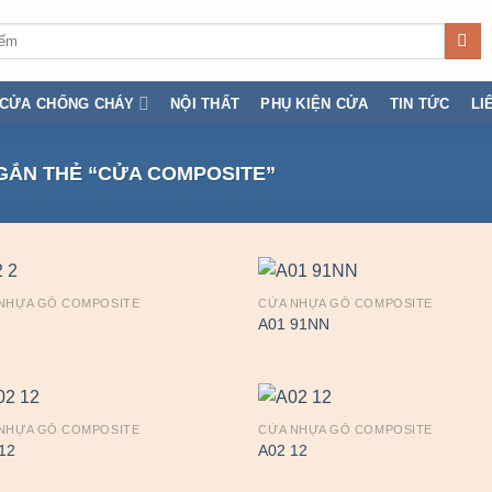
CỬA CHỐNG CHÁY
NỘI THẤT
PHỤ KIỆN CỬA
TIN TỨC
LI
ẮN THẺ “CỬA COMPOSITE”
NHỰA GỖ COMPOSITE
CỬA NHỰA GỖ COMPOSITE
A01 91NN
NHỰA GỖ COMPOSITE
CỬA NHỰA GỖ COMPOSITE
12
A02 12