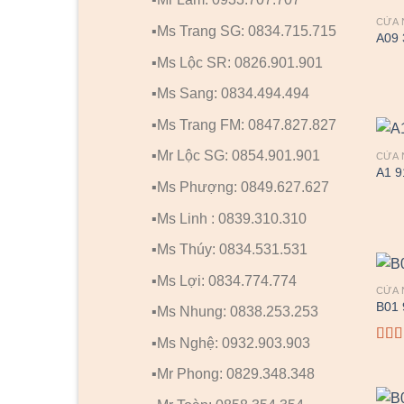
CỬA 
▪️Ms Trang SG: 0834.715.715
A09 
▪️Ms Lộc SR: 0826.901.901
▪️Ms Sang: 0834.494.494
▪️Ms Trang FM: 0847.827.827
▪️Mr Lộc SG: 0854.901.901
CỬA 
A1 
▪️Ms Phượng: 0849.627.627
▪️Ms Linh : 0839.310.310
▪️Ms Thúy: 0834.531.531
▪️Ms Lợi: 0834.774.774
CỬA 
B01 
▪️Ms Nhung: 0838.253.253
▪️Ms Nghệ: 0932.903.903
Đượ
xếp
▪️Mr Phong: 0829.348.348
hạng
2.00