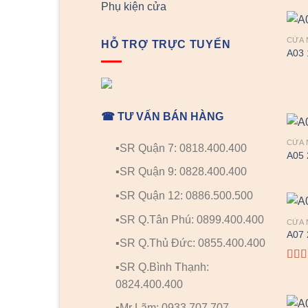
Phụ kiện cửa
CỬA 
HỖ TRỢ TRỰC TUYẾN
A03 
☎ TƯ VẤN BÁN HÀNG
CỬA 
▪️SR Quận 7: 0818.400.400
A05 
▪️SR Quận 9: 0828.400.400
▪️SR Quận 12: 0886.500.500
▪️SR Q.Tân Phú: 0899.400.400
CỬA 
A07 
▪️SR Q.Thủ Đức: 0855.400.400
▪️SR Q.Bình Thạnh:
Đượ
hạn
0824.400.400
5 sa
▪️Mr Lãm: 0933.707.707