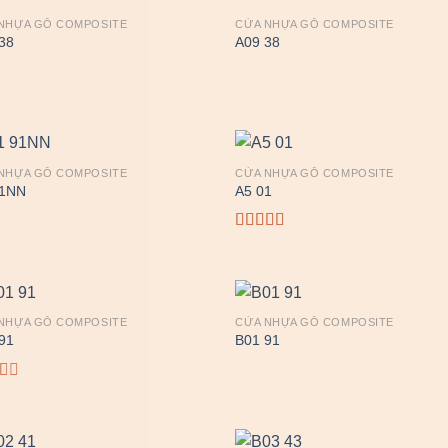
NHỰA GỖ COMPOSITE
CỬA NHỰA GỖ COMPOSITE
38
A09 38
NHỰA GỖ COMPOSITE
CỬA NHỰA GỖ COMPOSITE
91NN
A5 01
Được xếp
hạng
4.00
5 sao
NHỰA GỖ COMPOSITE
CỬA NHỰA GỖ COMPOSITE
91
B01 91
c