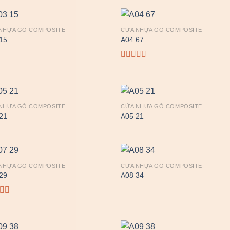
NHỰA GỖ COMPOSITE
CỬA NHỰA GỖ COMPOSITE
15
A04 67
Được
xếp
hạng
3.00
5
sao
NHỰA GỖ COMPOSITE
CỬA NHỰA GỖ COMPOSITE
21
A05 21
NHỰA GỖ COMPOSITE
CỬA NHỰA GỖ COMPOSITE
29
A08 34
c xếp
g
4.00
o