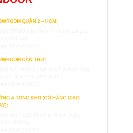
OWROOM QUẬN 2 – HCM:
 chỉ:
669 Đỗ Xuân Hợp, P. Phước Long B,
n 9, TP.HCM
line:
0853.400.400
OWROOM CẦN THƠ:
 chỉ:
94C Đường 3 tháng 2, Phường Hưng
, Quận Ninh Kiều, TP.Cần Thơ
line:
0849.600.600
ỞNG & TỔNG KHO (CÓ HÀNG GIAO
Y):
 chỉ:
361 TX 25, Phường Thạnh Xuân,
n 12, TP.HCM
line:
0845.308.308