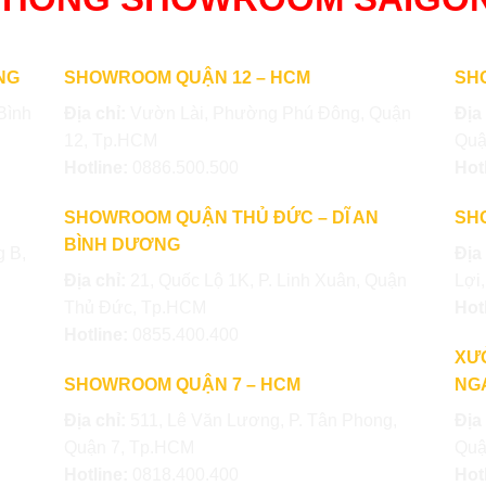
NG
SHOWROOM QUẬN 12 – HCM
SH
Bình
Địa chỉ:
Vườn Lài, Phường Phú Đông, Quận
Địa
12, Tp.HCM
Quậ
Hotline:
0886.500.500
Hot
SHOWROOM QUẬN THỦ ĐỨC – DĨ AN
SH
BÌNH DƯƠNG
 B,
Địa
Địa chỉ:
21, Quốc Lộ 1K, P. Linh Xuân, Quận
Lợi
Thủ Đức, Tp.HCM
Hot
Hotline:
0855.400.400
XƯ
SHOWROOM QUẬN 7 – HCM
NGA
Địa chỉ:
511, Lê Văn Lương, P. Tân Phong,
Địa
Quận 7, Tp.HCM
Quậ
Hotline:
0818.400.400
Hot