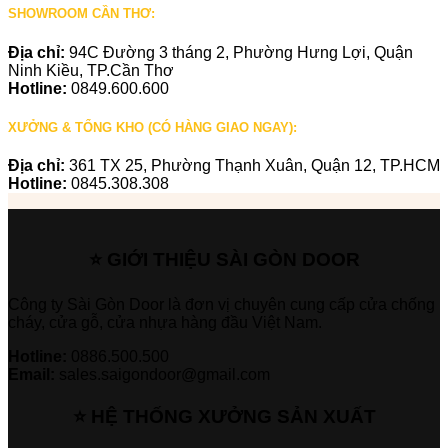
SHOWROOM CẦN THƠ:
Địa chỉ:
94C Đường 3 tháng 2, Phường Hưng Lợi, Quận
Ninh Kiều, TP.Cần Thơ
Hotline:
0849.600.600
XƯỞNG & TỔNG KHO (CÓ HÀNG GIAO NGAY):
Địa chỉ:
361 TX 25, Phường Thạnh Xuân, Quận 12, TP.HCM
Hotline:
0845.308.308
⭐ GIỚI THIỆU SÀI GÒN DOOR
Công ty Sài Gòn Door là đơn vị chuyên cung cấp cửa chống
cháy, cửa gỗ, cửa nhựa hàng đầu Việt Nam.
Hotline:
0886.500.500
Email:
sales.saigondoor@gmail.com
⭐ HỆ THỐNG XƯỞNG SẢN XUẤT