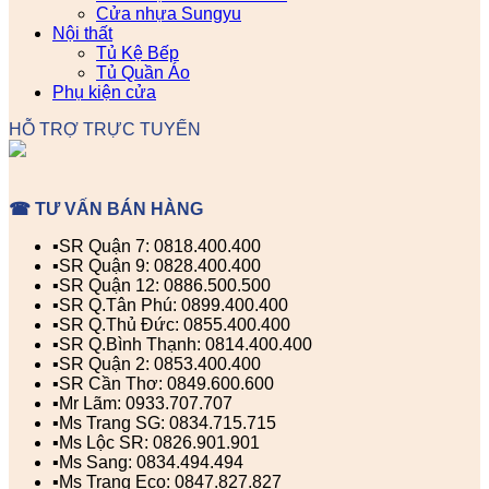
Cửa nhựa Sungyu
Nội thất
Tủ Kệ Bếp
Tủ Quần Áo
Phụ kiện cửa
HỖ TRỢ TRỰC TUYẾN
☎ TƯ VẤN BÁN HÀNG
▪️SR Quận 7: 0818.400.400
▪️SR Quận 9: 0828.400.400
▪️SR Quận 12: 0886.500.500
▪️SR Q.Tân Phú: 0899.400.400
▪️SR Q.Thủ Đức: 0855.400.400
▪️SR Q.Bình Thạnh: 0814.400.400
▪️SR Quận 2: 0853.400.400
▪️SR Cần Thơ: 0849.600.600
▪️Mr Lãm: 0933.707.707
▪️Ms Trang SG: 0834.715.715
▪️Ms Lộc SR: 0826.901.901
▪️Ms Sang: 0834.494.494
▪️Ms Trang Eco: 0847.827.827