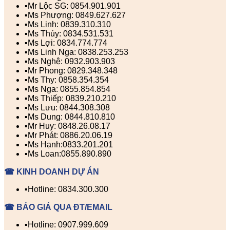
▪️Mr Lộc SG: 0854.901.901
▪️Ms Phượng: 0849.627.627
▪️Ms Linh: 0839.310.310
▪️Ms Thúy: 0834.531.531
▪️Ms Lợi: 0834.774.774
▪️Ms Linh Nga: 0838.253.253
▪️Ms Nghệ: 0932.903.903
▪️Mr Phong: 0829.348.348
▪️Ms Thy: 0858.354.354
▪️Ms Nga: 0855.854.854
▪️Ms Thiếp: 0839.210.210
▪️Ms Lưu: 0844.308.308
▪️Ms Dung: 0844.810.810
▪️Mr Huy: 0848.26.08.17
▪️Mr Phát: 0886.20.06.19
▪️Ms Hạnh:0833.201.201
▪️Ms Loan:0855.890.890
☎ KINH DOANH DỰ ÁN
▪️Hotline: 0834.300.300
☎ BÁO GIÁ QUA ĐT/EMAIL
▪️Hotline: 0907.999.609