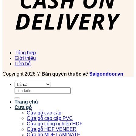
Tổng hợp
Giới thiệu
Liên hệ
Copyright 2026 ©
Bản quyền thuộc về
Saigondoor.vn
Tìm
kiếm:
Trang chủ
Cửa gỗ
Cửa gỗ cao cấp
Cửa gỗ cao cấp PVC
Cửa gỗ công nghiệp HDF
Cửa gỗ HDF VENEER
Cửa gỗ MDF LAMINATE