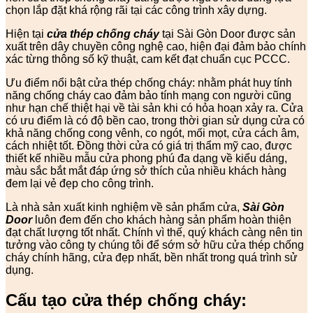
chọn lắp đặt khá rộng rãi tại các công trình xây dựng.
Hiện tại
cửa thép chống cháy
tại Sài Gòn Door được sản
xuất trên dây chuyền công nghệ cao, hiện đại đảm bảo chính
xác từng thông số kỹ thuật, cam kết đạt chuẩn cục PCCC.
Ưu điểm nổi bật cửa thép chống cháy: nhằm phát huy tính
năng chống cháy cao đảm bảo tính mạng con người cũng
như hạn chế thiệt hại về tài sản khi có hỏa hoạn xảy ra. Cửa
có ưu điểm là có độ bền cao, trong thời gian sử dụng cửa có
khả năng chống cong vênh, co ngót, mối mọt, cửa cách âm,
cách nhiệt tốt. Đồng thời cửa có giá trị thẩm mỹ cao, được
thiết kế nhiều mẫu cửa phong phú đa dạng về kiểu dáng,
màu sắc bắt mắt đáp ứng sở thích của nhiều khách hàng
đem lại vẻ đẹp cho công trình.
Là nhà sản xuất kinh nghiệm về sản phẩm cửa,
Sài Gòn
Door
luôn đem đến cho khách hàng sản phẩm hoàn thiện
đạt chất lượng tốt nhất. Chính vì thế, quý khách càng nên tin
tưởng vào công ty chúng tôi để sớm sở hữu cửa thép chống
cháy chính hãng, cửa đẹp nhất, bền nhất trong quá trình sử
dụng.
Cấu tạo cửa thép chống cháy: