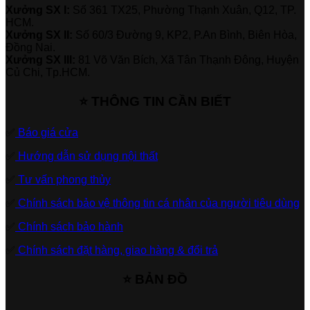
Xưởng SX I:
Số 361 TX25, Phường Thạnh Xuân, Q12, TP.
HCM.
Xưởng SX II:
Số 60/3 Đường 9, KP2, P.An Bình, Biên Hòa,
Đồng Nai.
Xưởng SX III:
81 Võ Văn Bích, Xã Tân Thạnh Đông, Huyện
Củ Chi, Tp.HCM.
⭐ THÔNG TIN CẦN BIẾT
✅
Báo giá cửa
✅
Hướng dẫn sử dụng nội thất
✅
Tư vấn phong thủy
✅
Chính sách bảo vệ thông tin cá nhân của người tiêu dùng
✅
Chính sách bảo hành
✅
Chính sách đặt hàng, giao hàng & đổi trả
⭐ BẢN ĐỒ