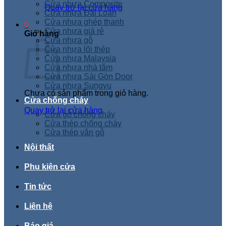
Cửa nhựa Composite
Quay trở lại cửa hàng
Cửa nhựa Đài Loan
Cửa nhựa ghép thanh
0
Cửa nhựa giá rẻ
Giỏ hàng
Cửa nhựa gỗ
Cửa nhựa lõi thép
Cửa nhựa Malaysia
Cửa nhựa nhà tắm
Cửa nhựa Sài Gòn Door
Cửa nhựa Sungyu
Chưa có sản phẩm trong giỏ hàng.
Cửa chống cháy
Quay trở lại cửa hàng
Cửa gỗ chống cháy
Cửa thép chống cháy
Cửa thép vân gỗ
Nội thất
Phụ kiện cửa
Tin tức
Liên hệ
Báo giá