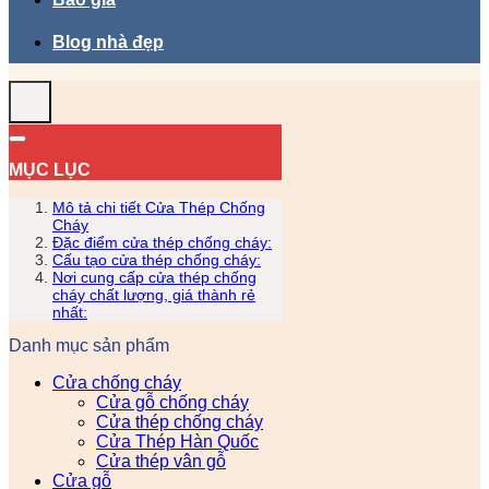
Blog nhà đẹp
MỤC LỤC
Mô tả chi tiết Cửa Thép Chống
Cháy
Đặc điểm cửa thép chống cháy:
Cấu tạo cửa thép chống cháy:
Nơi cung cấp cửa thép chống
cháy chất lượng, giá thành rẻ
nhất:
Danh mục sản phẩm
Cửa chống cháy
Cửa gỗ chống cháy
Cửa thép chống cháy
Cửa Thép Hàn Quốc
Cửa thép vân gỗ
Cửa gỗ