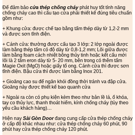
Để đảm bảo
cửa thép chống cháy
phát huy tốt tính năng
chống cháy cao thì cấu tạo cửa phải thiết kế đúng tiêu chuẩn
gồm như:
+ Khung cửa: được chế tạo bằng tấm thép dày từ 1,2-2 mm
và được sơn tĩnh điện.
+ Cánh cửa: thường được cấu tạo 3 lớp: 2 lớp ngoài được
làm bằng thép tấm có độ dày từ 0,8-1,2 mm; Lõi giữa được
làm bằng foam cách nhiệt bông thủy tinh hoặc kết cấu mới
lõi là 2 tấm eron dày từ 5- 20 mm, bên trong có thêm tấm
Magie Oxit (MgO) hoặc giấy tổ ong. Cánh cửa thì được sơn
tĩnh điện. Bậu cửa thì được làm bằng Inox 201.
+ Gioăng cao su để ngăn khói đồng thời tránh va đập cửa.
Gioăng này được thiết kế bao quanh cửa
+ Ngoài ra còn có phụ kiện kèm theo như bản lề lá, ổ khóa,
tay co thủy lực, thanh thoát hiểm, kính chống cháy (tùy theo
yêu cầu khách hàng)…
Hiện nay
Sài Gòn Door
đang cung cấp cửa thép chống cháy
ở cấp độ khác nhau như: cửa thép chống cháy 60 phút, 90
phút hay cửa thép chống cháy 120 phút.