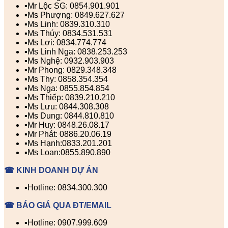
▪️Mr Lộc SG: 0854.901.901
▪️Ms Phượng: 0849.627.627
▪️Ms Linh: 0839.310.310
▪️Ms Thúy: 0834.531.531
▪️Ms Lợi: 0834.774.774
▪️Ms Linh Nga: 0838.253.253
▪️Ms Nghệ: 0932.903.903
▪️Mr Phong: 0829.348.348
▪️Ms Thy: 0858.354.354
▪️Ms Nga: 0855.854.854
▪️Ms Thiếp: 0839.210.210
▪️Ms Lưu: 0844.308.308
▪️Ms Dung: 0844.810.810
▪️Mr Huy: 0848.26.08.17
▪️Mr Phát: 0886.20.06.19
▪️Ms Hạnh:0833.201.201
▪️Ms Loan:0855.890.890
☎ KINH DOANH DỰ ÁN
▪️Hotline: 0834.300.300
☎ BÁO GIÁ QUA ĐT/EMAIL
▪️Hotline: 0907.999.609