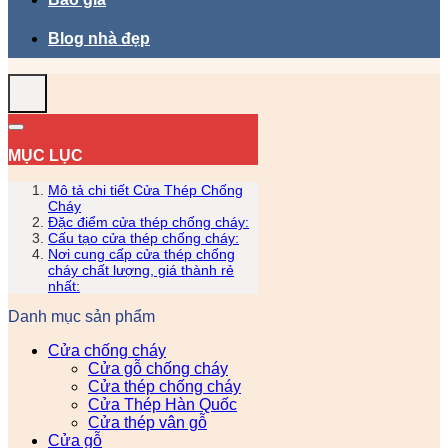
Blog nhà đẹp
MỤC LỤC
Mô tả chi tiết Cửa Thép Chống
Cháy
Đặc điểm cửa thép chống cháy:
Cấu tạo cửa thép chống cháy:
Nơi cung cấp cửa thép chống
cháy chất lượng, giá thành rẻ
nhất:
Danh mục sản phẩm
Cửa chống cháy
Cửa gỗ chống cháy
Cửa thép chống cháy
Cửa Thép Hàn Quốc
Cửa thép vân gỗ
Cửa gỗ