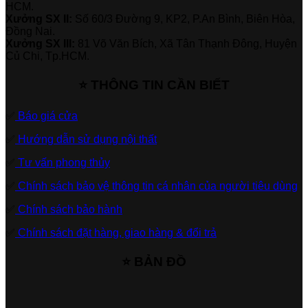
HCM.
Xưởng SX II:
Số 60/3 Đường 9, KP2, P.An Bình, Biên Hòa,
Đồng Nai.
Xưởng SX III:
81 Võ Văn Bích, Xã Tân Thạnh Đông, Huyện
Củ Chi, Tp.HCM.
⭐ THÔNG TIN CẦN BIẾT
✅
Báo giá cửa
✅
Hướng dẫn sử dụng nội thất
✅
Tư vấn phong thủy
✅
Chính sách bảo vệ thông tin cá nhân của người tiêu dùng
✅
Chính sách bảo hành
✅
Chính sách đặt hàng, giao hàng & đổi trả
⭐ BẢN ĐỒ