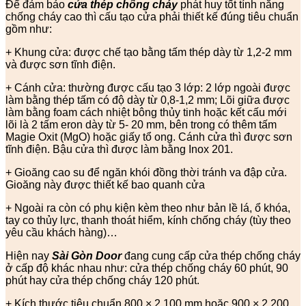
Để đảm bảo
cửa thép chống cháy
phát huy tốt tính năng
chống cháy cao thì cấu tạo cửa phải thiết kế đúng tiêu chuẩn
gồm như:
+ Khung cửa: được chế tạo bằng tấm thép dày từ 1,2-2 mm
và được sơn tĩnh điện.
+ Cánh cửa: thường được cấu tạo 3 lớp: 2 lớp ngoài được
làm bằng thép tấm có độ dày từ 0,8-1,2 mm; Lõi giữa được
làm bằng foam cách nhiệt bông thủy tinh hoặc kết cấu mới
lõi là 2 tấm eron dày từ 5- 20 mm, bên trong có thêm tấm
Magie Oxit (MgO) hoặc giấy tổ ong. Cánh cửa thì được sơn
tĩnh điện. Bậu cửa thì được làm bằng Inox 201.
+ Gioăng cao su để ngăn khói đồng thời tránh va đập cửa.
Gioăng này được thiết kế bao quanh cửa
+ Ngoài ra còn có phụ kiện kèm theo như bản lề lá, ổ khóa,
tay co thủy lực, thanh thoát hiểm, kính chống cháy (tùy theo
yêu cầu khách hàng)…
Hiện nay
Sài Gòn Door
đang cung cấp cửa thép chống cháy
ở cấp độ khác nhau như: cửa thép chống cháy 60 phút, 90
phút hay cửa thép chống cháy 120 phút.
+ Kích thước tiêu chuẩn 800 × 2.100 mm hoặc 900 × 2.200