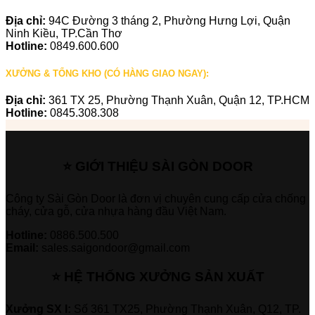
Địa chỉ:
94C Đường 3 tháng 2, Phường Hưng Lợi, Quận
Ninh Kiều, TP.Cần Thơ
Hotline:
0849.600.600
XƯỞNG & TỔNG KHO (CÓ HÀNG GIAO NGAY):
Địa chỉ:
361 TX 25, Phường Thạnh Xuân, Quận 12, TP.HCM
Hotline:
0845.308.308
⭐ GIỚI THIỆU SÀI GÒN DOOR
Công ty Sài Gòn Door là đơn vị chuyên cung cấp cửa chống
cháy, cửa gỗ, cửa nhựa hàng đầu Việt Nam.
Hotline:
0886.500.500
Email:
sales.saigondoor@gmail.com
⭐ HỆ THỐNG XƯỞNG SẢN XUẤT
Xưởng SX I:
Số 361 TX25, Phường Thạnh Xuân, Q12, TP.