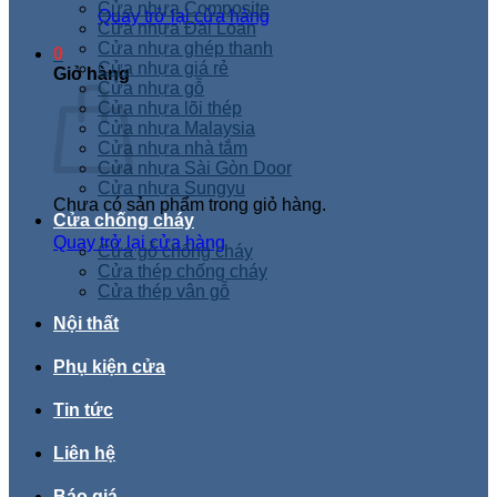
Cửa nhựa Composite
Quay trở lại cửa hàng
Cửa nhựa Đài Loan
Cửa nhựa ghép thanh
0
Cửa nhựa giá rẻ
Giỏ hàng
Cửa nhựa gỗ
Cửa nhựa lõi thép
Cửa nhựa Malaysia
Cửa nhựa nhà tắm
Cửa nhựa Sài Gòn Door
Cửa nhựa Sungyu
Chưa có sản phẩm trong giỏ hàng.
Cửa chống cháy
Quay trở lại cửa hàng
Cửa gỗ chống cháy
Cửa thép chống cháy
Cửa thép vân gỗ
Nội thất
Phụ kiện cửa
Tin tức
Liên hệ
Báo giá