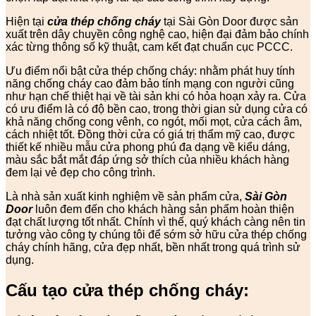
Hiện tại
cửa thép chống cháy
tại Sài Gòn Door được sản
xuất trên dây chuyền công nghệ cao, hiện đại đảm bảo chính
xác từng thông số kỹ thuật, cam kết đạt chuẩn cục PCCC.
Ưu điểm nổi bật cửa thép chống cháy: nhằm phát huy tính
năng chống cháy cao đảm bảo tính mạng con người cũng
như hạn chế thiệt hại về tài sản khi có hỏa hoạn xảy ra. Cửa
có ưu điểm là có độ bền cao, trong thời gian sử dụng cửa có
khả năng chống cong vênh, co ngót, mối mọt, cửa cách âm,
cách nhiệt tốt. Đồng thời cửa có giá trị thẩm mỹ cao, được
thiết kế nhiều mẫu cửa phong phú đa dạng về kiểu dáng,
màu sắc bắt mắt đáp ứng sở thích của nhiều khách hàng
đem lại vẻ đẹp cho công trình.
Là nhà sản xuất kinh nghiệm về sản phẩm cửa,
Sài Gòn
Door
luôn đem đến cho khách hàng sản phẩm hoàn thiện
đạt chất lượng tốt nhất. Chính vì thế, quý khách càng nên tin
tưởng vào công ty chúng tôi để sớm sở hữu cửa thép chống
cháy chính hãng, cửa đẹp nhất, bền nhất trong quá trình sử
dụng.
Cấu tạo cửa thép chống cháy: