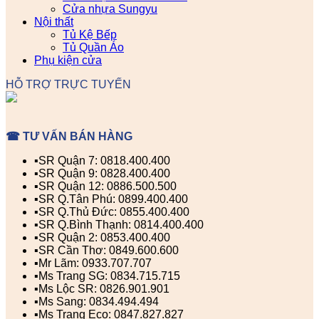
Cửa nhựa Sungyu
Nội thất
Tủ Kệ Bếp
Tủ Quần Áo
Phụ kiện cửa
HỖ TRỢ TRỰC TUYẾN
☎ TƯ VẤN BÁN HÀNG
▪️SR Quận 7: 0818.400.400
▪️SR Quận 9: 0828.400.400
▪️SR Quận 12: 0886.500.500
▪️SR Q.Tân Phú: 0899.400.400
▪️SR Q.Thủ Đức: 0855.400.400
▪️SR Q.Bình Thạnh: 0814.400.400
▪️SR Quận 2: 0853.400.400
▪️SR Cần Thơ: 0849.600.600
▪️Mr Lãm: 0933.707.707
▪️Ms Trang SG: 0834.715.715
▪️Ms Lộc SR: 0826.901.901
▪️Ms Sang: 0834.494.494
▪️Ms Trang Eco: 0847.827.827