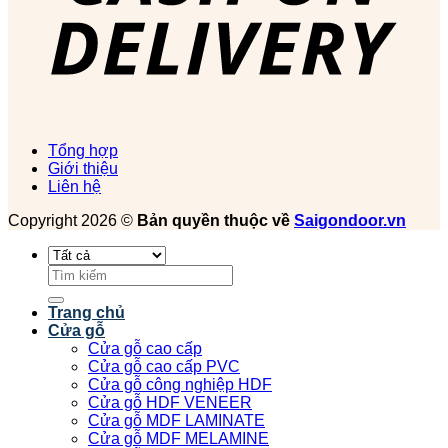
Tổng hợp
Giới thiệu
Liên hệ
Copyright 2026 ©
Bản quyền thuộc về
Saigondoor.vn
Tìm
kiếm:
Trang chủ
Cửa gỗ
Cửa gỗ cao cấp
Cửa gỗ cao cấp PVC
Cửa gỗ công nghiệp HDF
Cửa gỗ HDF VENEER
Cửa gỗ MDF LAMINATE
Cửa gỗ MDF MELAMINE