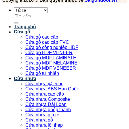
Copyright 2026 ©
Bản quyền thuộc về
Saigondoor.vn
Tìm
kiếm:
Trang chủ
Cửa gỗ
Cửa gỗ cao cấp
Cửa gỗ cao cấp PVC
Cửa gỗ công nghiệp HDF
Cửa gỗ HDF VENEER
Cửa gỗ MDF LAMINATE
Cửa gỗ MDF MELAMINE
Cửa gỗ MDF VENEEER
Cửa gỗ tự nhiên
Cửa nhựa
Cửa nhựa @Door
Cửa nhựa ABS Hàn Quốc
Cửa nhựa cao cấp
Cửa nhựa Composite
Cửa nhựa Đài Loan
Cửa nhựa ghép thanh
Cửa nhựa giá rẻ
Cửa nhựa gỗ
Cửa nhựa lõi thép