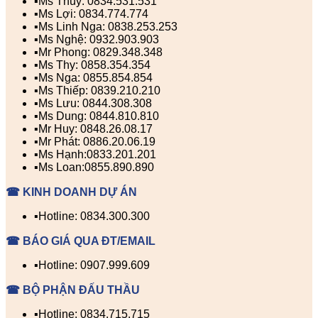
▪️Ms Thúy: 0834.531.531
▪️Ms Lợi: 0834.774.774
▪️Ms Linh Nga: 0838.253.253
▪️Ms Nghệ: 0932.903.903
▪️Mr Phong: 0829.348.348
▪️Ms Thy: 0858.354.354
▪️Ms Nga: 0855.854.854
▪️Ms Thiếp: 0839.210.210
▪️Ms Lưu: 0844.308.308
▪️Ms Dung: 0844.810.810
▪️Mr Huy: 0848.26.08.17
▪️Mr Phát: 0886.20.06.19
▪️Ms Hạnh:0833.201.201
▪️Ms Loan:0855.890.890
☎ KINH DOANH DỰ ÁN
▪️Hotline: 0834.300.300
☎ BÁO GIÁ QUA ĐT/EMAIL
▪️Hotline: 0907.999.609
☎ BỘ PHẬN ĐẤU THẦU
▪️Hotline: 0834.715.715