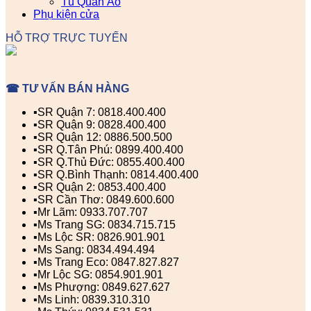
Tủ Quần Áo
Phụ kiện cửa
HỖ TRỢ TRỰC TUYẾN
☎ TƯ VẤN BÁN HÀNG
▪️SR Quận 7: 0818.400.400
▪️SR Quận 9: 0828.400.400
▪️SR Quận 12: 0886.500.500
▪️SR Q.Tân Phú: 0899.400.400
▪️SR Q.Thủ Đức: 0855.400.400
▪️SR Q.Bình Thạnh: 0814.400.400
▪️SR Quận 2: 0853.400.400
▪️SR Cần Thơ: 0849.600.600
▪️Mr Lãm: 0933.707.707
▪️Ms Trang SG: 0834.715.715
▪️Ms Lộc SR: 0826.901.901
▪️Ms Sang: 0834.494.494
▪️Ms Trang Eco: 0847.827.827
▪️Mr Lộc SG: 0854.901.901
▪️Ms Phượng: 0849.627.627
▪️Ms Linh: 0839.310.310