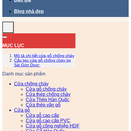
Blog nhà đẹp
MỤC LỤC
Mô tả chi tiết cửa gỗ chống cháy
Cấu tạo cửa gỗ chống cháy tại
Sài Gòn Door:
Danh mục sản phẩm
Cửa chống cháy
Cửa gỗ chống cháy
Cửa thép chống cháy
Cửa Thép Hàn Quốc
Cửa thép vân gỗ
Cửa gỗ
Cửa gỗ cao cấp
Cửa gỗ cao cấp PVC
Cửa gỗ công nghiệp HDF