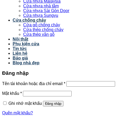
Cửa nhựa Malaysia
Cửa nhựa nhà tắm
Cửa nhựa Sài Gòn Door
Cửa nhựa Sungyu
Cửa chống cháy
Cửa gỗ chống cháy
Cửa thép chống cháy
Cửa thép vân gỗ
Nội thất
Phụ kiện cửa
Tin tức
Liên hệ
Báo giá
Blog nhà đẹp
Đăng nhập
Tên tài khoản hoặc địa chỉ email
*
Mật khẩu
*
Ghi nhớ mật khẩu
Đăng nhập
Quên mật khẩu?