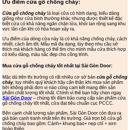
Ưu điểm cửa gỗ chống cháy:
Cửa gỗ chống cháy
là loại cửa có hình dạng, kiểu dáng
giống như cửa bình thường khác nhưng được thiết kế đặc
biệt cửa có khả năng ngăn chặn lửa, khói lan rộng sang khu
vực lân cận khi có hỏa hoạn xảy ra.
Ưu điểm của dòng cửa này là có khả năng chống cháy, cách
nhiệt, cách âm tốt. Mẫu mã đa dạng, tùy theo nhu cầu sở
thích mà khách hàng có thể tìm cho mình mẫu cửa thích hợp
có kiểu dáng, màu sắc đẹp cho công trình.
Mua cửa gỗ chống cháy tốt nhất tại Sài Gòn Door:
Mặc dù trên thị trường có rất nhiều cơ sở bán
cửa gỗ chống
cháy
, tuy nhiên quý khách hãy cẩn thận khi mua sản phẩm
bởi không phải đơn vị nào cũng cam kết mang đến sản
phẩm chất lượng tốt nhất. Chính vì thế bạn hãy chọn ngay
Sài Gòn Door
– chúng tôi đảm bảo cung cấp sản phẩm cửa
gỗ chống cháy tốt nhất, cửa đạt tiêu chuẩn cục PCCC.
Bên cạnh chất lượng sản phẩm, Sài Gòn Door còn đưa ra
giá bán cạnh tranh nhất trên thị trường. Giá trọn bộ cửa gỗ
chống cháy bao gồm: Cánh+ khung bao+ nẹp chỉ + sơn
hoàn thiện.