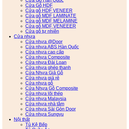
Cửa Gỗ Hàn Quốc
Cửa Gỗ HDF
Cửa gỗ HDF VENEER
Cửa gỗ MDF LAMINATE
Cửa gỗ MDF MELAMINE
Cửa gỗ MDF VENEEER
Cửa gỗ tự nhiên
Cửa nhựa
Cửa nhựa @Door
Cửa nhựa ABS Hàn Quốc
Cửa nhựa cao cấp
Cửa nhựa Composite
Cửa nhựa Đài Loan
Cửa nhựa ghép thanh
Cửa Nhựa Giả Gỗ
Cửa nhựa giá rẻ
Cửa nhựa gỗ
Cửa Nhựa Gỗ Composite
Cửa nhựa lõi thép
Cửa nhựa Malaysia
Cửa nhựa nhà tắm
Cửa nhựa Sài Gòn Door
Cửa nhựa Sungyu
Nội thất
Tủ Kệ Bếp