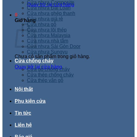
Cửa nhựa Composite
Quay trở lại cửa hàng
Cửa nhựa Đài Loan
Cửa nhựa ghép thanh
0
Cửa nhựa giá rẻ
Giỏ hàng
Cửa nhựa gỗ
Cửa nhựa lõi thép
Cửa nhựa Malaysia
Cửa nhựa nhà tắm
Cửa nhựa Sài Gòn Door
Cửa nhựa Sungyu
Chưa có sản phẩm trong giỏ hàng.
Cửa chống cháy
Quay trở lại cửa hàng
Cửa gỗ chống cháy
Cửa thép chống cháy
Cửa thép vân gỗ
Nội thất
Phụ kiện cửa
Tin tức
Liên hệ
Báo giá