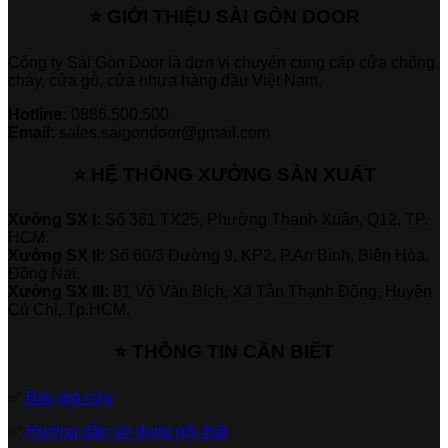
⭐ GIỚI THIỆU SÀI GÒN DOOR
Công ty Sài Gòn Door là đơn vị chuyên cung cấp cửa chống
cháy, cửa gỗ, cửa nhựa hàng đầu Việt Nam.
Hotline:
0886.500.500
Email:
sales.saigondoor@gmail.com
⭐ HỆ THỐNG XƯỞNG SẢN XUẤT
Xưởng SX I:
Số 361 TX25, Phường Thạnh Xuân, Q12, TP.
HCM.
Xưởng SX II:
Số 60/3 Đường 9, KP2, P.An Bình, Biên Hòa,
Đồng Nai.
Xưởng SX III:
81 Võ Văn Bích, Xã Tân Thạnh Đông, Huyện
Củ Chi, Tp.HCM.
⭐ THÔNG TIN CẦN BIẾT
✅
Báo giá cửa
✅
Hướng dẫn sử dụng nội thất