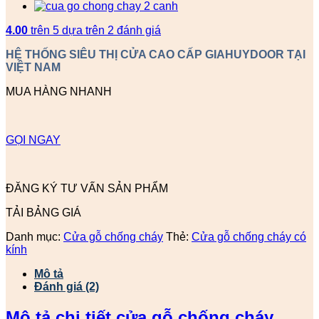
4.00
trên 5 dựa trên
2
đánh giá
HỆ THỐNG SIÊU THỊ CỬA CAO CẤP GIAHUYDOOR TẠI
VIỆT NAM
MUA HÀNG NHANH
GỌI NGAY
ĐĂNG KÝ TƯ VẤN SẢN PHẨM
TẢI BẢNG GIÁ
Danh mục:
Cửa gỗ chống cháy
Thẻ:
Cửa gỗ chống cháy có
kính
Mô tả
Đánh giá (2)
Mô tả chi tiết cửa gỗ chống cháy