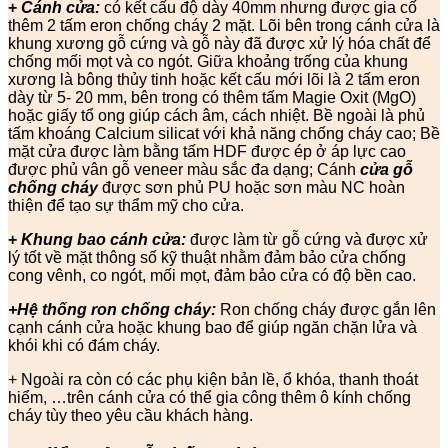
+
Cánh cửa:
có kết cấu độ dày 40mm nhưng được gia cố
thêm 2 tấm eron chống cháy 2 mặt. Lõi bên trong cánh cửa là
khung xương gỗ cứng và gỗ này đã được xử lý hóa chất để
chống mối mọt và co ngót. Giữa khoảng trống của khung
xương là bông thủy tinh hoặc kết cấu mới lõi là 2 tấm eron
dày từ 5- 20 mm, bên trong có thêm tấm Magie Oxit (MgO)
hoặc giấy tổ ong giúp cách âm, cách nhiệt. Bề ngoài là phủ
tấm khoáng Calcium silicat với khả năng chống cháy cao; Bề
mặt cửa được làm bằng tấm HDF được ép ở áp lực cao
được phủ vân gỗ veneer màu sắc đa dạng; Cánh
cửa gỗ
chống cháy
được sơn phủ PU hoặc sơn màu NC hoàn
thiện để tạo sự thẩm mỹ cho cửa.
+
Khung bao cánh cửa:
được làm từ gỗ cứng và được xử
lý tốt về mặt thông số kỹ thuật nhằm đảm bảo cửa chống
cong vênh, co ngót, mối mọt, đảm bảo cửa có độ bền cao.
+Hệ thống ron chống cháy:
Ron chống cháy được gắn lên
cạnh cánh cửa hoặc khung bao để giúp ngăn chặn lửa và
khói khi có đám cháy.
+ Ngoài ra còn có các phụ kiện bản lề, ổ khóa, thanh thoát
hiểm, …trên cánh cửa có thể gia công thêm ô kính chống
cháy tùy theo yêu cầu khách hàng.