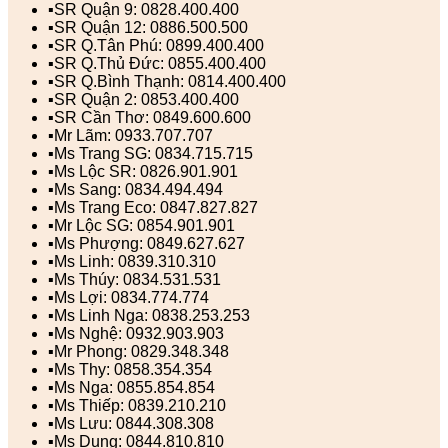
▪️SR Quận 9: 0828.400.400
▪️SR Quận 12: 0886.500.500
▪️SR Q.Tân Phú: 0899.400.400
▪️SR Q.Thủ Đức: 0855.400.400
▪️SR Q.Bình Thạnh: 0814.400.400
▪️SR Quận 2: 0853.400.400
▪️SR Cần Thơ: 0849.600.600
▪️Mr Lãm: 0933.707.707
▪️Ms Trang SG: 0834.715.715
▪️Ms Lộc SR: 0826.901.901
▪️Ms Sang: 0834.494.494
▪️Ms Trang Eco: 0847.827.827
▪️Mr Lộc SG: 0854.901.901
▪️Ms Phượng: 0849.627.627
▪️Ms Linh: 0839.310.310
▪️Ms Thúy: 0834.531.531
▪️Ms Lợi: 0834.774.774
▪️Ms Linh Nga: 0838.253.253
▪️Ms Nghệ: 0932.903.903
▪️Mr Phong: 0829.348.348
▪️Ms Thy: 0858.354.354
▪️Ms Nga: 0855.854.854
▪️Ms Thiếp: 0839.210.210
▪️Ms Lưu: 0844.308.308
▪️Ms Dung: 0844.810.810