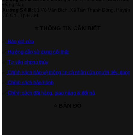
Đồng Nai.
Xưởng SX III:
81 Võ Văn Bích, Xã Tân Thạnh Đông, Huyện
Củ Chi, Tp.HCM.
⭐ THÔNG TIN CẦN BIẾT
✅
Báo giá cửa
✅
Hướng dẫn sử dụng nội thất
✅
Tư vấn phong thủy
✅
Chính sách bảo vệ thông tin cá nhân của người tiêu dùng
✅
Chính sách bảo hành
✅
Chính sách đặt hàng, giao hàng & đổi trả
⭐ BẢN ĐỒ