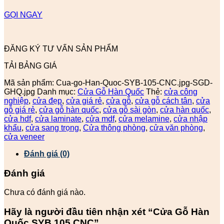
GỌI NGAY
ĐĂNG KÝ TƯ VẤN SẢN PHẨM
TẢI BẢNG GIÁ
Mã sản phẩm:
Cua-go-Han-Quoc-SYB-105-CNC.jpg-SGD-
GHQ.jpg
Danh mục:
Cửa Gỗ Hàn Quốc
Thẻ:
cửa công
nghiệp
,
cửa đẹp
,
cửa giá rẻ
,
cửa gỗ
,
cửa gỗ cách tân
,
cửa
gỗ giá rẻ
,
cửa gỗ hàn quốc
,
cửa gỗ sài gòn
,
cửa hàn quốc
,
cửa hdf
,
cửa laminate
,
cửa mdf
,
cửa melamine
,
cửa nhập
khẩu
,
cửa sang trọng
,
Cửa thông phòng
,
cửa văn phòng
,
cửa veneer
Đánh giá (0)
Đánh giá
Chưa có đánh giá nào.
Hãy là người đầu tiên nhận xét “Cửa Gỗ Hàn
Quốc SYB 105 CNC”