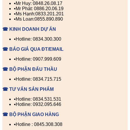
▪️Mr Huy: 0848.26.08.17
▪️Mr Phát: 0886.20.06.19
▪️Ms Hạnh:0833.201.201
▪️Ms Loan:0855.890.890
☎ KINH DOANH DỰ ÁN
▪️Hotline: 0834.300.300
☎ BÁO GIÁ QUA ĐT/EMAIL
▪️Hotline: 0907.999.609
☎ BỘ PHẬN ĐẤU THẦU
▪️Hotline: 0834.715.715
☎ TƯ VẤN SẢN PHẨM
▪️Hotline: 0834.531.531
▪️Hotline: 0932.095.646
☎ BỘ PHẬN GIAO HÀNG
▪️Hotline : 0845.308.308