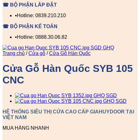
☎ BỘ PHẬN LẮP ĐẶT
▪️Hotline: 0839.210.210
☎ BỘ PHẬN KẾ TOÁN
▪️Hotline: 0888.30.06.82
Trang chủ
/
Cửa gỗ
/
Cửa Gỗ Hàn Quốc
Cửa Gỗ Hàn Quốc SYB 105
CNC
HỆ THỐNG SIÊU THỊ CỬA CAO CẤP GIAHUYDOOR TẠI
VIỆT NAM
MUA HÀNG NHANH