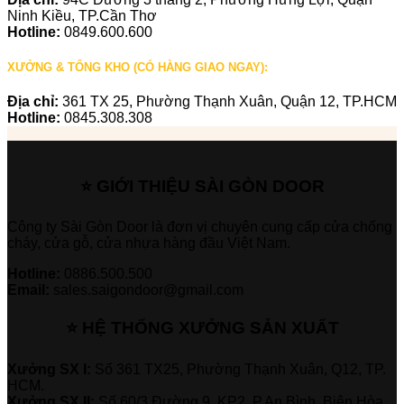
Ninh Kiều, TP.Cần Thơ
Hotline:
0849.600.600
XƯỞNG & TỔNG KHO (CÓ HÀNG GIAO NGAY):
Địa chỉ:
361 TX 25, Phường Thạnh Xuân, Quận 12, TP.HCM
Hotline:
0845.308.308
⭐ GIỚI THIỆU SÀI GÒN DOOR
Công ty Sài Gòn Door là đơn vị chuyên cung cấp cửa chống
cháy, cửa gỗ, cửa nhựa hàng đầu Việt Nam.
Hotline:
0886.500.500
Email:
sales.saigondoor@gmail.com
⭐ HỆ THỐNG XƯỞNG SẢN XUẤT
Xưởng SX I:
Số 361 TX25, Phường Thạnh Xuân, Q12, TP.
HCM.
Xưởng SX II:
Số 60/3 Đường 9, KP2, P.An Bình, Biên Hòa,