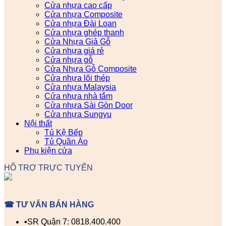
Cửa nhựa cao cấp
Cửa nhựa Composite
Cửa nhựa Đài Loan
Cửa nhựa ghép thanh
Cửa Nhựa Giả Gỗ
Cửa nhựa giá rẻ
Cửa nhựa gỗ
Cửa Nhựa Gỗ Composite
Cửa nhựa lõi thép
Cửa nhựa Malaysia
Cửa nhựa nhà tắm
Cửa nhựa Sài Gòn Door
Cửa nhựa Sungyu
Nội thất
Tủ Kệ Bếp
Tủ Quần Áo
Phụ kiện cửa
HỖ TRỢ TRỰC TUYẾN
☎ TƯ VẤN BÁN HÀNG
▪️SR Quận 7: 0818.400.400