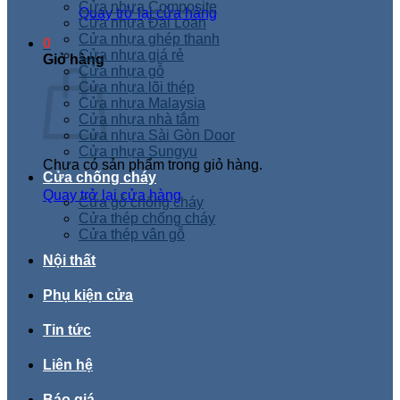
Cửa nhựa Composite
Quay trở lại cửa hàng
Cửa nhựa Đài Loan
Cửa nhựa ghép thanh
0
Cửa nhựa giá rẻ
Giỏ hàng
Cửa nhựa gỗ
Cửa nhựa lõi thép
Cửa nhựa Malaysia
Cửa nhựa nhà tắm
Cửa nhựa Sài Gòn Door
Cửa nhựa Sungyu
Chưa có sản phẩm trong giỏ hàng.
Cửa chống cháy
Quay trở lại cửa hàng
Cửa gỗ chống cháy
Cửa thép chống cháy
Cửa thép vân gỗ
Nội thất
Phụ kiện cửa
Tin tức
Liên hệ
Báo giá