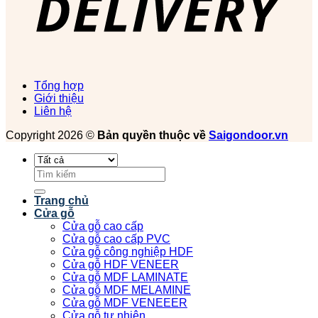
Tổng hợp
Giới thiệu
Liên hệ
Copyright 2026 ©
Bản quyền thuộc về
Saigondoor.vn
Tìm
kiếm:
Trang chủ
Cửa gỗ
Cửa gỗ cao cấp
Cửa gỗ cao cấp PVC
Cửa gỗ công nghiệp HDF
Cửa gỗ HDF VENEER
Cửa gỗ MDF LAMINATE
Cửa gỗ MDF MELAMINE
Cửa gỗ MDF VENEEER
Cửa gỗ tự nhiên