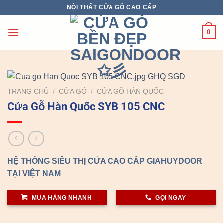
Chuyển
NỘI THẤT CỬA GỖ CAO CẤP
đến
nội
0
dung
TRANG CHỦ
/
CỬA GỖ
/
CỬA GỖ HÀN QUỐC
Cửa Gỗ Hàn Quốc SYB 105 CNC
HỆ THỐNG SIÊU THỊ CỬA CAO CẤP GIAHUYDOOR
TẠI VIỆT NAM
MUA HÀNG NHANH
GỌI NGAY