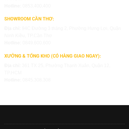
Hotline:
0853.400.400
SHOWROOM CẦN THƠ:
Địa chỉ:
94C Đường 3 tháng 2, Phường Hưng Lợi, Quận
Ninh Kiều, TP.Cần Thơ
Hotline:
0849.600.600
XƯỞNG & TỔNG KHO (CÓ HÀNG GIAO NGAY):
Địa chỉ:
361 TX 25, Phường Thạnh Xuân, Quận 12,
TP.HCM
Hotline:
0845.308.308