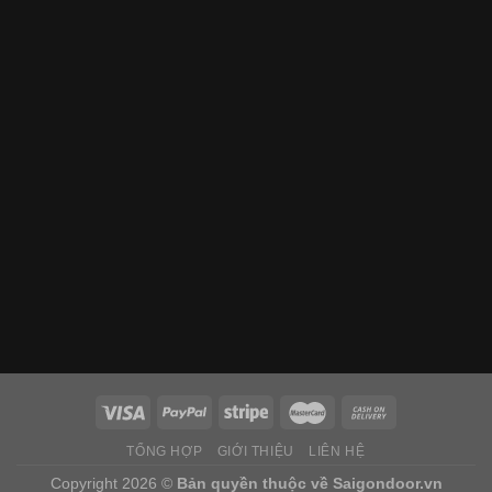
TỔNG HỢP
GIỚI THIỆU
LIÊN HỆ
Copyright 2026 ©
Bản quyền thuộc về
Saigondoor.vn