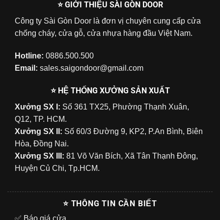
⭐ GIỚI THIỆU SÀI GÒN DOOR
Công ty Sài Gòn Door là đơn vị chuyên cung cấp cửa
chống cháy, cửa gỗ, cửa nhựa hàng đầu Việt Nam.
Hotline:
0886.500.500
Email:
sales.saigondoor@gmail.com
⭐ HỆ THỐNG XƯỞNG SẢN XUẤT
Xưởng SX I:
Số 361 TX25, Phường Thạnh Xuân,
Q12, TP. HCM.
Xưởng SX II:
Số 60/3 Đường 9, KP2, P.An Bình, Biên
Hòa, Đồng Nai.
Xưởng SX III:
81 Võ Văn Bích, Xã Tân Thạnh Đông,
Huyện Củ Chi, Tp.HCM.
⭐ THÔNG TIN CẦN BIẾT
✅
Báo giá cửa