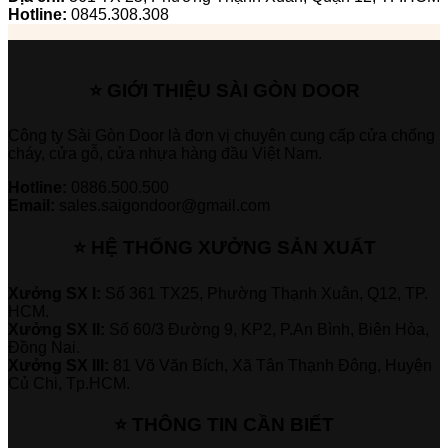
Hotline:
0845.308.308
⭐ GIỚI THIỆU SÀI GÒN DOOR
Công ty Sài Gòn Door là đơn vị chuyên cung cấp cửa chống
cháy, cửa gỗ, cửa nhựa hàng đầu Việt Nam.
Hotline:
0886.500.500
Email:
sales.saigondoor@gmail.com
⭐ HỆ THỐNG XƯỞNG SẢN XUẤT
Xưởng SX I:
Số 361 TX25, Phường Thạnh Xuân, Q12, TP.
HCM.
Xưởng SX II:
Số 60/3 Đường 9, KP2, P.An Bình, Biên Hòa,
Đồng Nai.
Xưởng SX III:
81 Võ Văn Bích, Xã Tân Thạnh Đông, Huyện
Củ Chi, Tp.HCM.
⭐ THÔNG TIN CẦN BIẾT