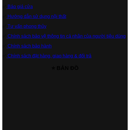
✅
Báo giá cửa
✅
Hướng dẫn sử dụng nội thất
✅
Tư vấn phong thủy
✅
Chính sách bảo vệ thông tin cá nhân của người tiêu dùng
✅
Chính sách bảo hành
✅
Chính sách đặt hàng, giao hàng & đổi trả
⭐ BẢN ĐỒ