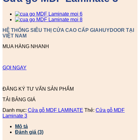
HỆ THỐNG SIÊU THỊ CỬA CAO CẤP GIAHUYDOOR TẠI
VIỆT NAM
MUA HÀNG NHANH
GỌI NGAY
ĐĂNG KÝ TƯ VẤN SẢN PHẨM
TẢI BẢNG GIÁ
Danh mục:
Cửa gỗ MDF LAMINATE
Thẻ:
Cửa gỗ MDF
Laminate 3
Mô tả
Đánh giá (3)