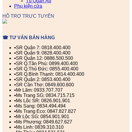
Tủ Quần Áo
Phụ kiện cửa
HỖ TRỢ TRỰC TUYẾN
☎ TƯ VẤN BÁN HÀNG
▪️SR Quận 7: 0818.400.400
▪️SR Quận 9: 0828.400.400
▪️SR Quận 12: 0886.500.500
▪️SR Q.Tân Phú: 0899.400.400
▪️SR Q.Thủ Đức: 0855.400.400
▪️SR Q.Bình Thạnh: 0814.400.400
▪️SR Quận 2: 0853.400.400
▪️SR Cần Thơ: 0849.600.600
▪️Mr Lãm: 0933.707.707
▪️Ms Trang SG: 0834.715.715
▪️Ms Lộc SR: 0826.901.901
▪️Ms Sang: 0834.494.494
▪️Ms Trang Eco: 0847.827.827
▪️Mr Lộc SG: 0854.901.901
▪️Ms Phượng: 0849.627.627
▪️Ms Linh: 0839.310.310