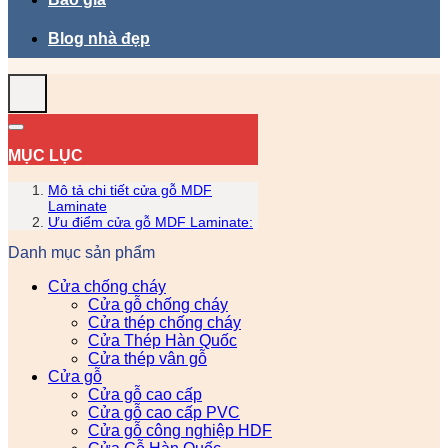
Blog nhà đẹp
MỤC LỤC
Mô tả chi tiết cửa gỗ MDF
Laminate
Ưu điểm cửa gỗ MDF Laminate:
Danh mục sản phẩm
Cửa chống cháy
Cửa gỗ chống cháy
Cửa thép chống cháy
Cửa Thép Hàn Quốc
Cửa thép vân gỗ
Cửa gỗ
Cửa gỗ cao cấp
Cửa gỗ cao cấp PVC
Cửa gỗ công nghiệp HDF