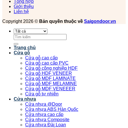
Tổng hợp
Giới thiệu
Liên hệ
Copyright 2026 ©
Bản quyền thuộc về
Saigondoor.vn
Tìm
kiếm:
Trang chủ
Cửa gỗ
Cửa gỗ cao cấp
Cửa gỗ cao cấp PVC
Cửa gỗ công nghiệp HDF
Cửa gỗ HDF VENEER
Cửa gỗ MDF LAMINATE
Cửa gỗ MDF MELAMINE
Cửa gỗ MDF VENEEER
Cửa gỗ tự nhiên
Cửa nhựa
Cửa nhựa @Door
Cửa nhựa ABS Hàn Quốc
Cửa nhựa cao cấp
Cửa nhựa Composite
Cửa nhựa Đài Loan