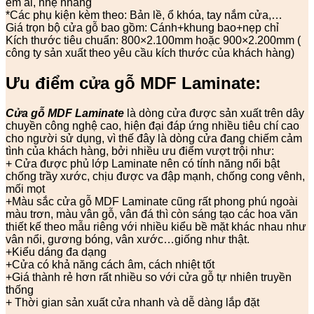
êm ái, nhẹ nhàng
*Các phụ kiện kèm theo: Bản lề, ổ khóa, tay nắm cửa,…
Giá trọn bộ cửa gỗ bao gồm: Cánh+khung bao+nẹp chỉ
Kích thước tiêu chuẩn: 800×2.100mm hoặc 900×2.200mm (
công ty sản xuất theo yêu cầu kích thước của khách hàng)
Ưu điểm cửa gỗ
MDF Laminate:
Cửa gỗ MDF Laminate
là dòng cửa được sản xuất trên dây
chuyền công nghệ cao, hiện đại đáp ứng nhiều tiêu chí cao
cho người sử dụng, vì thế đây là dòng cửa đang chiếm cảm
tình của khách hàng, bởi nhiều ưu điểm vượt trội như:
+ Cửa được phủ lớp Laminate nên có tính năng nổi bật
chống trầy xước, chịu được va đập mạnh, chống cong vênh,
mối mọt
+Màu sắc cửa gỗ MDF Laminate cũng rất phong phú ngoài
màu trơn, màu vân gỗ, vân đá thì còn sáng tạo các hoa văn
thiết kế theo mẫu riêng với nhiều kiểu bề mặt khác nhau như
vân nổi, gương bóng, vân xước…giống như thật.
+Kiểu dáng đa dạng
+Cửa có khả năng cách âm, cách nhiệt tốt
+Giá thành rẻ hơn rất nhiều so với cửa gỗ tự nhiên truyền
thống
+ Thời gian sản xuất cửa nhanh và dễ dàng lắp đặt