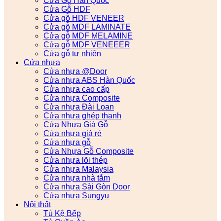
Cửa Gỗ Hàn Quốc
Cửa Gỗ HDF
Cửa gỗ HDF VENEER
Cửa gỗ MDF LAMINATE
Cửa gỗ MDF MELAMINE
Cửa gỗ MDF VENEEER
Cửa gỗ tự nhiên
Cửa nhựa
Cửa nhựa @Door
Cửa nhựa ABS Hàn Quốc
Cửa nhựa cao cấp
Cửa nhựa Composite
Cửa nhựa Đài Loan
Cửa nhựa ghép thanh
Cửa Nhựa Giả Gỗ
Cửa nhựa giá rẻ
Cửa nhựa gỗ
Cửa Nhựa Gỗ Composite
Cửa nhựa lõi thép
Cửa nhựa Malaysia
Cửa nhựa nhà tắm
Cửa nhựa Sài Gòn Door
Cửa nhựa Sungyu
Nội thất
Tủ Kệ Bếp