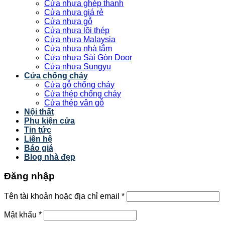
Cửa nhựa ghép thanh
Cửa nhựa giá rẻ
Cửa nhựa gỗ
Cửa nhựa lõi thép
Cửa nhựa Malaysia
Cửa nhựa nhà tắm
Cửa nhựa Sài Gòn Door
Cửa nhựa Sungyu
Cửa chống cháy
Cửa gỗ chống cháy
Cửa thép chống cháy
Cửa thép vân gỗ
Nội thất
Phụ kiện cửa
Tin tức
Liên hệ
Báo giá
Blog nhà đẹp
Đăng nhập
Tên tài khoản hoặc địa chỉ email
*
Mật khẩu
*