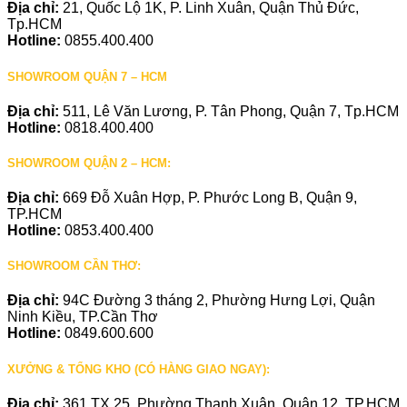
Địa chỉ:
21, Quốc Lộ 1K, P. Linh Xuân, Quận Thủ Đức,
Tp.HCM
Hotline:
0855.400.400
SHOWROOM QUẬN 7 – HCM
Địa chỉ:
511, Lê Văn Lương, P. Tân Phong, Quận 7, Tp.HCM
Hotline:
0818.400.400
SHOWROOM QUẬN 2 – HCM:
Địa chỉ:
669 Đỗ Xuân Hợp, P. Phước Long B, Quận 9,
TP.HCM
Hotline:
0853.400.400
SHOWROOM CẦN THƠ:
Địa chỉ:
94C Đường 3 tháng 2, Phường Hưng Lợi, Quận
Ninh Kiều, TP.Cần Thơ
Hotline:
0849.600.600
XƯỞNG & TỔNG KHO (CÓ HÀNG GIAO NGAY):
Địa chỉ:
361 TX 25, Phường Thạnh Xuân, Quận 12, TP.HCM