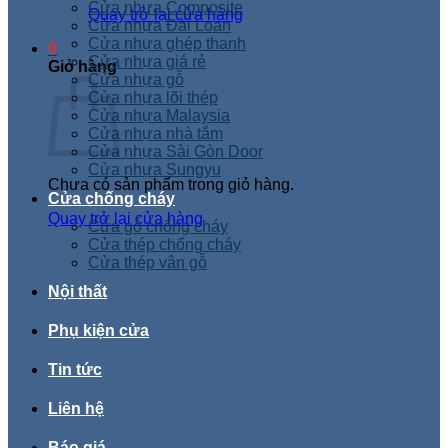
Cửa nhựa Composite
Quay trở lại cửa hàng
Cửa nhựa Đài Loan
Cửa nhựa ghép thanh
0
Cửa nhựa giá rẻ
Giỏ hàng
Cửa nhựa gỗ
Cửa nhựa lõi thép
Cửa nhựa Malaysia
Cửa nhựa nhà tắm
Cửa nhựa Sài Gòn Door
Cửa nhựa Sungyu
Chưa có sản phẩm trong giỏ hàng.
Cửa chống cháy
Quay trở lại cửa hàng
Cửa gỗ chống cháy
Cửa thép chống cháy
Cửa thép vân gỗ
Nội thất
Phụ kiện cửa
Tin tức
Liên hệ
Báo giá