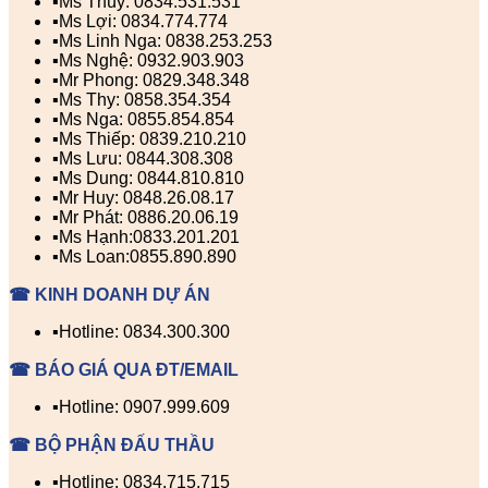
▪️Ms Thúy: 0834.531.531
▪️Ms Lợi: 0834.774.774
▪️Ms Linh Nga: 0838.253.253
▪️Ms Nghệ: 0932.903.903
▪️Mr Phong: 0829.348.348
▪️Ms Thy: 0858.354.354
▪️Ms Nga: 0855.854.854
▪️Ms Thiếp: 0839.210.210
▪️Ms Lưu: 0844.308.308
▪️Ms Dung: 0844.810.810
▪️Mr Huy: 0848.26.08.17
▪️Mr Phát: 0886.20.06.19
▪️Ms Hạnh:0833.201.201
▪️Ms Loan:0855.890.890
☎ KINH DOANH DỰ ÁN
▪️Hotline: 0834.300.300
☎ BÁO GIÁ QUA ĐT/EMAIL
▪️Hotline: 0907.999.609
☎ BỘ PHẬN ĐẤU THẦU
▪️Hotline: 0834.715.715