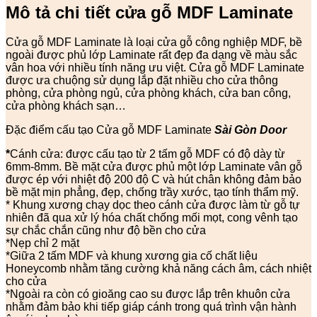
Mô tả chi tiết cửa gỗ
MDF Laminate
Cửa gỗ MDF Laminate là loại cửa gỗ công nghiệp MDF, bề
ngoài được phủ lớp Laminate rất đẹp đa dạng về màu sắc
vân hoa với nhiều tính năng ưu việt. Cửa gỗ MDF Laminate
được ưa chuộng sử dụng lắp đặt nhiều cho cửa thông
phòng, cửa phòng ngủ, cửa phòng khách, cửa ban công,
cửa phòng khách sạn…
Đặc điểm cấu tạo Cửa gỗ MDF Laminate
Sài Gòn Door
*
Cánh cửa: được cấu tạo từ 2 tấm gỗ MDF có độ dày từ
6mm-8mm. Bề mặt cửa được phủ một lớp Laminate vân gỗ
được ép với nhiệt độ 200 độ C và hút chân không đảm bảo
bề mặt mịn phẳng, đẹp, chống trầy xước, tạo tính thẩm mỹ.
* Khung xương chạy dọc theo cánh cửa được làm từ gỗ tự
nhiên đã qua xử lý hóa chất chống mối mọt, cong vênh tạo
sự chắc chắn cũng như độ bền cho cửa
*Nẹp chỉ 2 mặt
*Giữa 2 tấm MDF và khung xương gia cố chất liệu
Honeycomb nhằm tăng cường khả năng cách âm, cách nhiệt
cho cửa
*Ngoài ra còn có gioăng cao su được lắp trên khuôn cửa
nhằm đảm bảo khi tiếp giáp cánh trong quá trình vận hành