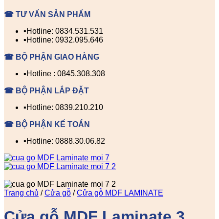
☎ TƯ VẤN SẢN PHẨM
▪️Hotline: 0834.531.531
▪️Hotline: 0932.095.646
☎ BỘ PHẬN GIAO HÀNG
▪️Hotline : 0845.308.308
☎ BỘ PHẬN LẮP ĐẶT
▪️Hotline: 0839.210.210
☎ BỘ PHẬN KẾ TOÁN
▪️Hotline: 0888.30.06.82
Trang chủ
/
Cửa gỗ
/
Cửa gỗ MDF LAMINATE
Cửa gỗ MDF Laminate 3