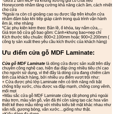
*Giữa 2 tấm MDF và khung xương gia cố chất liệu
Honeycomb nhằm tăng cường khả năng cách âm, cách nhiệt
cho cửa
*Ngoài ra còn có gioăng cao su được lắp trên khuôn cửa
nhằm đảm bảo khi tiếp giáp cánh trong quá trình vận hành
êm ái, nhẹ nhàng
*Các phụ kiện kèm theo: Bản lề, ổ khóa, tay nắm cửa,…
Giá trọn bộ cửa gỗ bao gồm: Cánh+khung bao+nẹp chỉ
Kích thước tiêu chuẩn: 800×2.100mm hoặc 900×2.200mm (
công ty sản xuất theo yêu cầu kích thước của khách hàng)
Ưu điểm cửa gỗ
MDF Laminate:
Cửa gỗ MDF Laminate
là dòng cửa được sản xuất trên dây
chuyền công nghệ cao, hiện đại đáp ứng nhiều tiêu chí cao
cho người sử dụng, vì thế đây là dòng cửa đang chiếm cảm
tình của khách hàng, bởi nhiều ưu điểm vượt trội như:
+ Cửa được phủ lớp Laminate nên có tính năng nổi bật
chống trầy xước, chịu được va đập mạnh, chống cong vênh,
mối mọt
+Màu sắc cửa gỗ MDF Laminate cũng rất phong phú ngoài
màu trơn, màu vân gỗ, vân đá thì còn sáng tạo các hoa văn
thiết kế theo mẫu riêng với nhiều kiểu bề mặt khác nhau như
vân nổi, gương bóng, vân xước…giống như thật.
+Kiểu dáng đa dạng