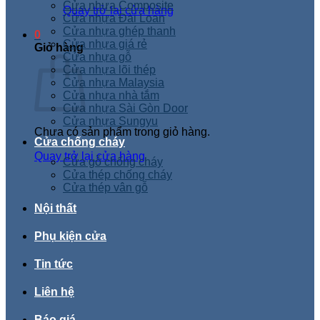
Cửa nhựa Composite
Quay trở lại cửa hàng
Cửa nhựa Đài Loan
Cửa nhựa ghép thanh
0
Cửa nhựa giá rẻ
Giỏ hàng
Cửa nhựa gỗ
Cửa nhựa lõi thép
Cửa nhựa Malaysia
Cửa nhựa nhà tắm
Cửa nhựa Sài Gòn Door
Cửa nhựa Sungyu
Chưa có sản phẩm trong giỏ hàng.
Cửa chống cháy
Quay trở lại cửa hàng
Cửa gỗ chống cháy
Cửa thép chống cháy
Cửa thép vân gỗ
Nội thất
Phụ kiện cửa
Tin tức
Liên hệ
Báo giá