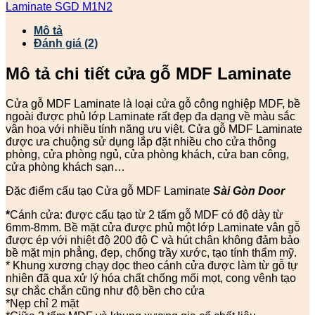
Laminate SGD M1N2
Mô tả
Đánh giá (2)
Mô tả chi tiết cửa gỗ
MDF Laminate
Cửa gỗ MDF Laminate là loại cửa gỗ công nghiệp MDF, bề
ngoài được phủ lớp Laminate rất đẹp đa dạng về màu sắc
vân hoa với nhiều tính năng ưu việt. Cửa gỗ MDF Laminate
được ưa chuộng sử dụng lắp đặt nhiều cho cửa thông
phòng, cửa phòng ngủ, cửa phòng khách, cửa ban công,
cửa phòng khách sạn…
Đặc điểm cấu tạo Cửa gỗ MDF Laminate
Sài Gòn Door
*
Cánh cửa: được cấu tạo từ 2 tấm gỗ MDF có độ dày từ
6mm-8mm. Bề mặt cửa được phủ một lớp Laminate vân gỗ
được ép với nhiệt độ 200 độ C và hút chân không đảm bảo
bề mặt mịn phẳng, đẹp, chống trầy xước, tạo tính thẩm mỹ.
* Khung xương chạy dọc theo cánh cửa được làm từ gỗ tự
nhiên đã qua xử lý hóa chất chống mối mọt, cong vênh tạo
sự chắc chắn cũng như độ bền cho cửa
*Nẹp chỉ 2 mặt