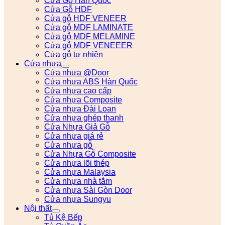
Cửa Gỗ Hàn Quốc
Cửa Gỗ HDF
Cửa gỗ HDF VENEER
Cửa gỗ MDF LAMINATE
Cửa gỗ MDF MELAMINE
Cửa gỗ MDF VENEEER
Cửa gỗ tự nhiên
Cửa nhựa
Cửa nhựa @Door
Cửa nhựa ABS Hàn Quốc
Cửa nhựa cao cấp
Cửa nhựa Composite
Cửa nhựa Đài Loan
Cửa nhựa ghép thanh
Cửa Nhựa Giả Gỗ
Cửa nhựa giá rẻ
Cửa nhựa gỗ
Cửa Nhựa Gỗ Composite
Cửa nhựa lõi thép
Cửa nhựa Malaysia
Cửa nhựa nhà tắm
Cửa nhựa Sài Gòn Door
Cửa nhựa Sungyu
Nội thất
Tủ Kệ Bếp