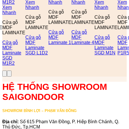
Xem
Nhanh
Nhanh
Xem
Xem
Xem
Nhanh
Nhanh
Nhan
Cửa gỗ
Cửa gỗ
Nhanh
Cửa gỗ
MDF
MDF
Cửa gỗ
Cửa 
Cửa gỗ
MDF
LAMINATE
LAMINATE
MDF
MDF
E
MDF
LAMINATE
LAMINATE
LAMI
Cửa gỗ
Cửa gỗ
LAMINATE
Cửa gỗ
MDF
MDF
Cửa gỗ
Cửa 
Cửa gỗ
MDF
Laminate 1
Laminate 4
MDF
MDF
MDF
Laminate
Laminate
Lami
Laminate
SGD L1D2
SGD M1N
P1R
SGD
M1R2
HỆ THỐNG SHOWROOM
SAIGONDOOR
SHOWROM BÌNH LỢI – PHẠM VĂN ĐỒNG
Địa chỉ:
Số 615 Phạm Văn Đồng, P. Hiệp Bình Chánh, Q.
Thủ Đức, Tp.HCM