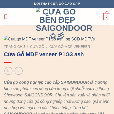
Chuyển
NỘI THẤT CỬA GỖ CAO CẤP
đến
nội
0
dung
TRANG CHỦ
/
CỬA GỖ
/
CỬA GỖ MDF VENEEER
Cửa Gỗ MDF veneer P1G3 ash
Cửa gỗ công nghiệp cao cấp SAIGONDOOR
là thương
hiệu sản phẩm các dòng cửa trong một chuỗi các hệ thống
Showroom
SAIGONDOOR
. Chuyên sản xuất và phân phối
những dòng cửa gỗ công nghiệp chất lượng cao, giá thành
phù hợp với mọi nhu cầu khách hàng. Trên hết,