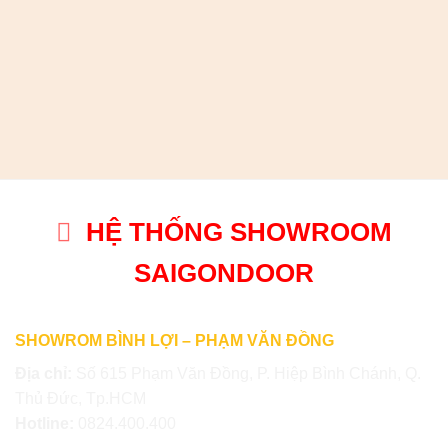
HỆ THỐNG SHOWROOM
SAIGONDOOR
SHOWROM BÌNH LỢI – PHẠM VĂN ĐỒNG
Địa chỉ:
Số 615 Phạm Văn Đồng, P. Hiệp Bình Chánh, Q.
Thủ Đức, Tp.HCM
Hotline:
0824.400.400