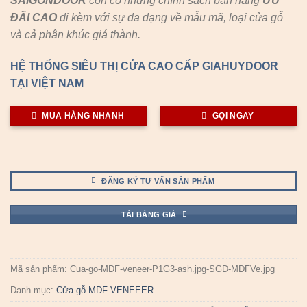
SAIGONDOOR
còn có những chính sách bán hàng
ƯU
ĐÃI
CAO
đi kèm với sự đa dạng về mẫu mã, loại cửa gỗ
và cả phân khúc giá thành.
HỆ THỐNG SIÊU THỊ CỬA CAO CẤP GIAHUYDOOR
TẠI VIỆT NAM
MUA HÀNG NHANH
GỌI NGAY
ĐĂNG KÝ TƯ VẤN SẢN PHẨM
TẢI BẢNG GIÁ
Mã sản phẩm:
Cua-go-MDF-veneer-P1G3-ash.jpg-SGD-MDFVe.jpg
Danh mục:
Cửa gỗ MDF VENEEER