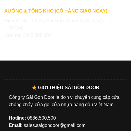
XƯỞNG & TỔNG KHO (CÓ HÀNG GIAO NGAY):
Địa chỉ:
361 TX 25, Phường Thạnh Xuân, Quận 12,
TP.HCM
Hotline:
0845.308.308
GIỚI THIỆU SÀI GÒN DOOR
Công ty Sài Gòn Door là đơn vị chuyên cung cấp cửa
chống cháy, cửa gỗ, cửa nhựa hàng đầu Việt Nam.
Hotline:
0886.500.500
Email:
sales.saigondoor@gmail.com